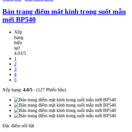
Bàn trang điểm mặt kính trong suốt mẫu
mới BP540
Xếp
hạng
hiện
tại!
4.03/5
1
2
3
4
5
Xếp hạng:
4.0
/
5
-
(127 Phiếu bầu)
Đặc điểm nổi bật