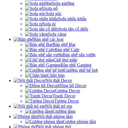
Sofa giường
Sofa gỗ
Sofa góc
Sofa nhập khẩu
Sofa nỉ
Sofa tân cổ điển
Sofa văng
Bàn ghế các loại
Bàn ghế Bar
Bàn ghế Cafe
Bàn ghế sân vườn
Ghế thư giãn
Bàn ghế Gaming
Giường ghế bể bơi
Chân bàn
Nội thất Decor
Đồng hồ Decor
Gương Decor
Tranh Decor
Tượng Decor
Nội thất trẻ em
Giường tầng
Nội thất phòng tắm
Gương phòng tắm
Nội thất phòng thờ