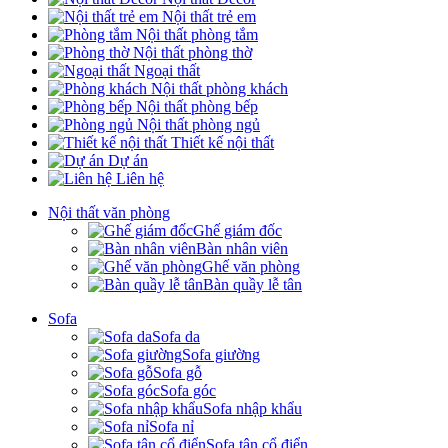
Nội thất trẻ em
Nội thất phòng tắm
Nội thất phòng thờ
Ngoại thất
Nội thất phòng khách
Nội thất phòng bếp
Nội thất phòng ngủ
Thiết kế nội thất
Dự án
Liên hệ
Nội thất văn phòng
Ghế giám đốc
Bàn nhân viên
Ghế văn phòng
Bàn quầy lễ tân
Sofa
Sofa da
Sofa giường
Sofa gỗ
Sofa góc
Sofa nhập khẩu
Sofa nỉ
Sofa tân cổ điển