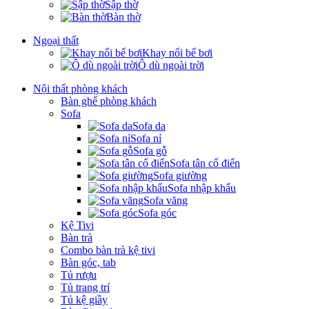
Sập thờ
Bàn thờ
Ngoại thất
Khay nổi bể bơi
Ô dù ngoài trời
Nội thất phòng khách
Bàn ghế phòng khách
Sofa
Sofa da
Sofa nỉ
Sofa gỗ
Sofa tân cổ điển
Sofa giường
Sofa nhập khẩu
Sofa văng
Sofa góc
Kệ Tivi
Bàn trà
Combo bàn trà kệ tivi
Bàn góc, tab
Tủ rượu
Tủ trang trí
Tủ kệ giầy