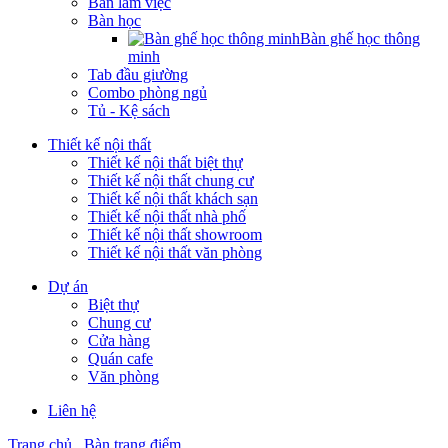
Bàn làm việc
Bàn học
Bàn ghế học thông
minh
Tab đầu giường
Combo phòng ngủ
Tủ - Kệ sách
Thiết kế nội thất
Thiết kế nội thất biệt thự
Thiết kế nội thất chung cư
Thiết kế nội thất khách sạn
Thiết kế nội thất nhà phố
Thiết kế nội thất showroom
Thiết kế nội thất văn phòng
Dự án
Biệt thự
Chung cư
Cửa hàng
Quán cafe
Văn phòng
Liên hệ
Trang chủ
Bàn trang điểm