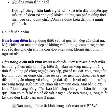
Đội ngũ
công nhân lành nghề
, sản xuất trên dây chuyền quy
mô lớn để đem tới cho quý khách những sản phẩm đúng thời
gian yêu câu, đúng chất lượng và đúng kiểu dáng mà mình
yêu thích.
Chi tiết sản phẩm
Bàn trang điểm
là vật dụng thiết yếu tại góc làm đẹp của phái nữ.
Một chiếc bàn makeup đẹp sẽ không chỉ khơi gợi cảm hứng chăm
sóc sắc đẹp cho chị em mà còn góp phần giúp không gian phòng
ngủ trở nên thu hút.
Bàn trang điểm mặt kính trong suốt mẫu mới BP540
là một mẫu
bàn trang điểm mặt kính đẹp hiện đại, Bàn makeup màu ghi trắng
tinh tế, khung gỗ công nghiệp cao cấp, giá cả ưu đãi. có gương đèn
led hình tròn, sử dụng chất liệu gỗ cấu tạo nên một chiếc bàn trang
điểm đơn giản nhưng vô cùng hiện đại, tiện ích với mặt kính cường
lực sang trọng. Kết hợp với chân sắt sơn tĩnh điện. Mặt bàn được
làm từ kính sáng bóng, đảm bảo khả nắng chống ố, chấm thấm hiệu
quả. Bàn có thiết kế tab để đồ với 2 ngăn kéo tiện dụng, gương thiết
kế kiểu đèn LED cảm ứng 3 màu.