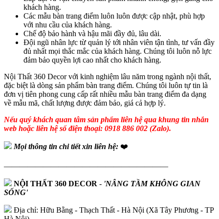
khách hàng.
Các mẫu bàn trang điểm luôn luôn được cập nhật, phù hợp
với nhu cầu của khách hàng.
Chế độ bảo hành và hậu mãi đầy đủ, lâu dài.
Đội ngũ nhân lực từ quản lý tới nhân viên tận tình, tư vấn đầy
đủ nhất mọi thắc mắc của khách hàng. Chúng tôi luôn nỗ lực
đảm bảo quyền lợi cao nhất cho khách hàng.
Nội Thất 360 Decor với kinh nghiệm lâu năm trong ngành nội thất,
đặc biệt là dòng sản phẩm bàn trang điểm. Chúng tôi luôn tự tin là
đơn vị tiên phong cung cấp rất nhiều mẫu bàn trang điểm đa dạng
về mẫu mã, chất lượng được đảm bảo, giá cả hợp lý.
Nếu quý khách quan tâm sản phẩm liên hệ qua khung tin nhắn
web hoặc liên hệ số điện thoại: 0918 886 002 (Zalo).
Mọi thông tin chi tiết xin liên hệ:
❤️
—————————————————————
NỘI THẤT 360 DECOR
-
'NÂNG TẦM KHÔNG GIAN
SỐNG'
Địa chỉ: Hữu Bằng - Thạch Thất - Hà Nội (Xã Tây Phương - TP
Hà Nội)