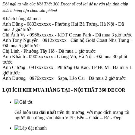
Đội ngũ tư vấn của Nội Thất 360 Decor sẽ gọi lại để tư vấn tận tình giúp
khách hàng lựa chọn sản phẩm
!
Khách hàng đã mua
Anh Dũng - 0833xxxxxx
-
Phường Hai Bà Trưng, Hà Nội - Đã
mua 2 giờ trước
Chị Ánh Vy - 0966xxxxxx
-
KĐT Ocean Park - Đã mua 3 giờ trước
Anh Tony Nguyễn - 0912xxxxxx
-
Căn hộ Gold Coast Nha Trang -
Đã mua 5 giờ trước
Chị Linh
-
Phường Tây Hồ - Đã mua 1 giờ trước
Anh Khánh - 0905xxxxxx
-
Giảng Võ, Hà Nội - Đã mua 30 phút
trước
Anh Cường - 091xxxxxxx
-
Phường Đa Kao, TP HCM - Đã mua 1
giờ trước
Ánh Dương - 0976xxxxxx
-
Sapa, Lào Cai - Đã mua 2 giờ trước
LỢI ÍCH KHI MUA HÀNG TẠI - NỘI THẤT 360 DECOR
Giá luôn
ưu đãi nhất
trên thị trường, với mục đích mang tới
người tiêu dùng sản phẩm Việt : Bền – Chắc – Rẻ - Đẹp.