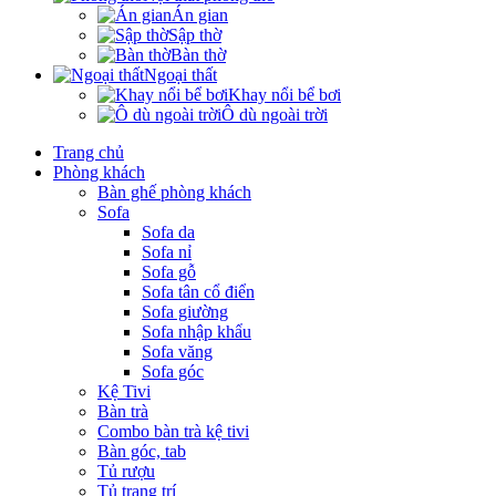
Án gian
Sập thờ
Bàn thờ
Ngoại thất
Khay nổi bể bơi
Ô dù ngoài trời
Trang chủ
Phòng khách
Bàn ghế phòng khách
Sofa
Sofa da
Sofa nỉ
Sofa gỗ
Sofa tân cổ điển
Sofa giường
Sofa nhập khẩu
Sofa văng
Sofa góc
Kệ Tivi
Bàn trà
Combo bàn trà kệ tivi
Bàn góc, tab
Tủ rượu
Tủ trang trí