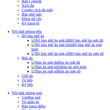
Bàn Console
Xích đu
Combo xích đu mây
Bàn ghế mây
Đồng hồ cây
Kệ trang trí
Nội thất phòng bếp
Bộ bàn ghế ăn
Bộ bàn ghế ăn mặt đá
Bộ bàn ghế ăn mặt
kính
Bộ bàn ghế ăn mặt gỗ
Bàn ăn
Bàn ăn mặt đá
Bàn ăn mặt kính
Bàn ăn mặt gỗ
Ghế ăn
Tủ bếp
Kệ bếp
Nội thất phòng ngủ
Giường ngủ
Tủ quần áo
Bàn trang điểm