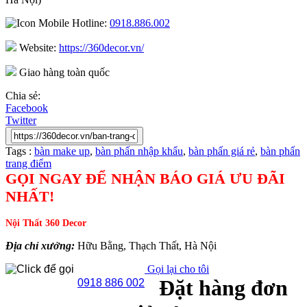
Hotline:
0918.886.002
Website:
https://360decor.vn/
Giao hàng toàn quốc
Chia sẻ:
Facebook
Twitter
Tags :
bàn make up
,
bàn phấn nhập khẩu
,
bàn phấn giá rẻ
,
bàn phấn
trang điểm
GỌI NGAY ĐỂ NHẬN BÁO GIÁ ƯU ĐÃI
NHẤT!
Nội Thất 360 Decor
Địa chỉ xưởng:
Hữu Bằng, Thạch Thất, Hà Nội
Gọi lại cho tôi
Đặt hàng đơn
0918 886 002