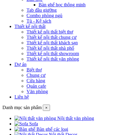
Bàn ghế học thông minh
Tab đầu giường
Combo phòng ngủ
Tủ - Kệ sách
Thiết kế nội thất
Thiết kế nội thất biệt thự
Thiết kế nội thất chung cư
Thiết kế nội thất khách sạn
Thiết kế nội thất nhà phố
Thiết kế nội thất showroom
Thiết kế nội thất văn phòng
Dự án
Biệt thự
Chung cư
Cửa hàng
Quán cafe
Văn phòng
Liên hệ
Danh mục sản phẩm
×
Nội thất văn phòng
Sofa
Bàn ghế các loại
Nội thất Decor