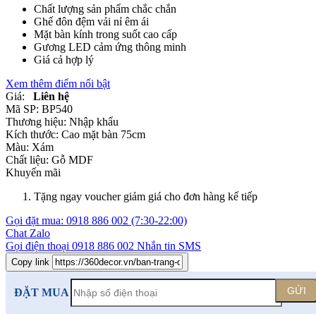
Chất lượng sản phẩm chắc chắn
Ghế đôn đệm vải nỉ êm ái
Mặt bàn kính trong suốt cao cấp
Gương LED cảm ứng thông minh
Giá cả hợp lý
Xem thêm điểm nổi bật
Giá:
Liên hệ
Mã SP:
BP540
Thương hiệu:
Nhập khẩu
Kích thước:
Cao mặt bàn 75cm
Màu:
Xám
Chất liệu:
Gỗ MDF
Khuyến mãi
Tặng ngay voucher giảm giá cho đơn hàng kế tiếp
Gọi đặt mua:
0918 886 002
(7:30-22:00)
Chat Zalo
Gọi điện thoại
0918 886 002
Nhắn tin SMS
Copy link
GỬI
ĐẶT MUA