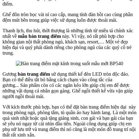
điểm.
Ghế đôn tròn bọc vải nỉ cao cấp, mang tính đàn hồi cao cùng phần
đệm mút bên trong giúp việc sử dụng luôn được thoải mái.
Thanh lịch, thu hút, thời thượng là những tính từ miêu tả chính xác
nhất về
mẫu bàn trang điểm
này. Vì vậy, nó rất phù hợp cho
không gian nội thất phòng ngủ, khách sạn, resort,… Một vẻ đẹp
hiện đại và quý phái dành riêng cho phòng ngủ của các quý cô trẻ
trung.
Gương
bàn trang điểm
sử dụng thiết kế đèn LED tròn độc đáo.
Bạn có thể điều tắt bỏ bằng cách chạm vào công tắc của
gương... Sản phẩm còn có các ngăn kéo lớn giúp chị em để được
những vật dụng cá nhân gọn gàng. Ghế ngồi thiết kế vừa vặn giúp
người ngồi thoải mái.
Với kích thước phù hợp, bạn có thể đặt bàn trang điểm hiện đại này
trong phòng ngủ, phòng tắm, tủ quần áo hay hành lang. Là một món
quà sinh nhật hoặc quà tặng giáng sinh, con gái và bạn gái của bạn
sẽ yêu nó ngay từ cái nhìn đầu tiên. Ngoài công dụng giúp chị em
phụ nữ lưu trữ và trang điểm thì nó cũng là một món đồ trang trí nội
thất rất xinh xắn.