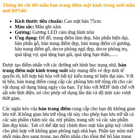
Thông tin chi tiết mẫu b
àn trang điểm mặt kính trong suốt mẫu
mới BP540
:
Kích thước tiêu chuẩn:
Cao mặt bàn 75cm
Màu sắc:
Màu ghi xám
Gương:
Gương LED cảm ứng hình tròn
Ứng dụng:
Để đồ, trang điểm làm đẹp, bàn phấn hiện đại,
bàn phấn gỗ, bàn trang điểm đẹp, bàn trang điểm có gương,
bàn trang điểm gỗ, decor phòng ngủ đẹp, decor phòng trọ,
quà tặng vợ, quà tặng bạn gái, quà tặng bạn thân,......
Được tạo điểm nhấn với các đường nét hình học trang nhã,
bàn
trang điểm mặt kính trong suốt
này mang đến vẻ đẹp tinh tế
quyến rũ, kết hợp hài hòa với bất kỳ kiểu trang trí hiện đại nào. Với
tủ bên, bàn trang điểm cung cấp các phòng lưu trữ rộng rãi cho các
vật dụng sử dụng hàng ngày của bạn. Tự hào với MDF tinh chế với
sắt sơn tĩnh điện, nó cho phép sử dụng lâu dài và độ tinh xảo vượt
thời gian.
Các ngăn kéo của
bàn trang điểm
cung cấp cho bạn đủ không gian
lưu trữ. Không gian lưu trữ rộng rãi này cho phép bạn lưu trữ tất cả
các sản phẩm chăm sóc da, mỹ phẩm, trang sức và các sản phẩm
làm đẹp khác. Tab có thể đặt tuỳ chỉnh theo mặt bàn giúp tuỳ chỉnh
cho phù hợp với không gian phòng ngủ nhà bạn. Phần tay núm mở
phối màu đen sang trọng, tạo điểm nhấn cho tổng thể bộ bàn trang