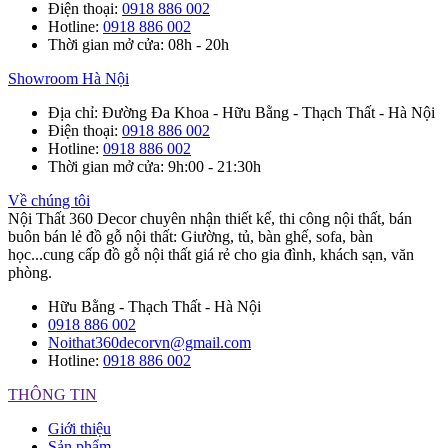
Điện thoại
:
0918 886 002
Hotline
:
0918 886 002
Thời gian mở cửa
: 08h - 20h
Showroom Hà Nội
Địa chỉ
: Đường Đa Khoa - Hữu Bằng - Thạch Thất - Hà Nội
Điện thoại
:
0918 886 002
Hotline
:
0918 886 002
Thời gian mở cửa
: 9h:00 - 21:30h
Về chúng tôi
Nội Thất 360 Decor chuyên nhận thiết kế, thi công nội thất, bán
buôn bán lẻ đồ gỗ nội thất: Giường, tủ, bàn ghế, sofa, bàn
học...cung cấp đồ gỗ nội thất giá rẻ cho gia đình, khách sạn, văn
phòng.
Hữu Bằng - Thạch Thất - Hà Nội
0918 886 002
Noithat360decorvn@gmail.com
Hotline:
0918 886 002
THÔNG TIN
Giới thiệu
Sản phẩm