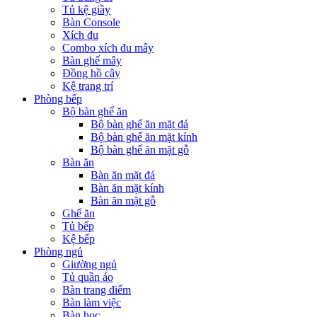
Tủ kệ giầy
Bàn Console
Xích đu
Combo xích đu mây
Bàn ghế mây
Đồng hồ cây
Kệ trang trí
Phòng bếp
Bộ bàn ghế ăn
Bộ bàn ghế ăn mặt đá
Bộ bàn ghế ăn mặt kính
Bộ bàn ghế ăn mặt gỗ
Bàn ăn
Bàn ăn mặt đá
Bàn ăn mặt kính
Bàn ăn mặt gỗ
Ghế ăn
Tủ bếp
Kệ bếp
Phòng ngủ
Giường ngủ
Tủ quần áo
Bàn trang điểm
Bàn làm việc
Bàn học