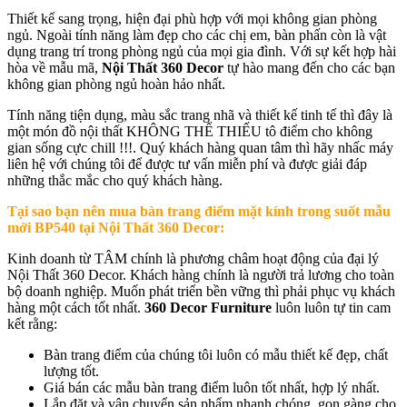
Thiết kế sang trọng, hiện đại phù hợp với mọi không gian phòng
ngủ. Ngoài tính năng làm đẹp cho các chị em, bàn phấn còn là vật
dụng trang trí trong phòng ngủ của mọi gia đình. Với sự kết hợp hài
hòa về mẫu mã,
Nội Thất 360 Decor
tự hào mang đến cho các bạn
không gian phòng ngủ hoàn hảo nhất.
Tính năng tiện dụng, màu sắc trang nhã và thiết kế tinh tế thì đây là
một món đồ nội thất KHÔNG THỂ THIẾU tô điểm cho không
gian sống cực chill !!!. Quý khách hàng quan tâm thì hãy nhấc máy
liên hệ với chúng tôi để được tư vấn miễn phí và được giải đáp
những thắc mắc cho quý khách hàng.
Tại sao bạn nên mua
bàn trang điểm mặt kính trong suốt mẫu
mới BP540
tại Nội Thất 360 Decor:
Kinh doanh từ TÂM chính là phương châm hoạt động của đại lý
Nội Thất 360 Decor. Khách hàng chính là người trả lương cho toàn
bộ doanh nghiệp. Muốn phát triển bền vững thì phải phục vụ khách
hàng một cách tốt nhất.
360 Decor Furniture
luôn luôn tự tin cam
kết rằng:
Bàn trang điểm của chúng tôi luôn có mẫu thiết kế đẹp, chất
lượng tốt.
Giá bán các mẫu bàn trang điểm luôn tốt nhất, hợp lý nhất.
Lắp đặt và vận chuyển sản phẩm nhanh chóng, gọn gàng cho