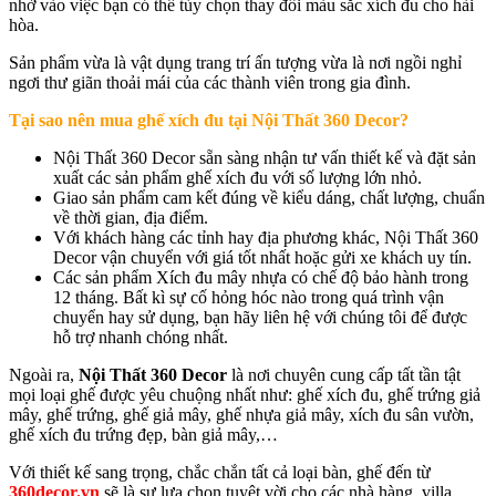
nhờ vào việc bạn có thể tùy chọn thay đổi màu sắc xích đu cho hài
hòa.
Sản phẩm vừa là vật dụng trang trí ấn tượng vừa là nơi ngồi nghỉ
ngơi thư giãn thoải mái của các thành viên trong gia đình.
Tại sao nên mua ghế xích đu tại Nội Thất 360 Decor?
Nội Thất 360 Decor sẵn sàng nhận tư vấn thiết kế và đặt sản
xuất các sản phẩm ghế xích đu với số lượng lớn nhỏ.
Giao sản phẩm cam kết đúng về kiểu dáng, chất lượng, chuẩn
về thời gian, địa điểm.
Với khách hàng các tỉnh hay địa phương khác, Nội Thất 360
Decor vận chuyển với giá tốt nhất hoặc gửi xe khách uy tín.
Các sản phẩm Xích đu mây nhựa có chế độ bảo hành trong
12 tháng. Bất kì sự cố hỏng hóc nào trong quá trình vận
chuyển hay sử dụng, bạn hãy liên hệ với chúng tôi để được
hỗ trợ nhanh chóng nhất.
Ngoài ra,
Nội Thất 360 Decor
là nơi chuyên cung cấp tất tần tật
mọi loại ghế được yêu chuộng nhất như: ghế xích đu, ghế trứng giả
mây, ghế trứng, ghế giả mây, ghế nhựa giả mây, xích đu sân vườn,
ghế xích đu trứng đẹp, bàn giả mây,…
Với thiết kế sang trọng, chắc chắn tất cả loại bàn, ghế đến từ
360decor.vn
sẽ là sự lựa chọn tuyệt vời cho các nhà hàng, villa,