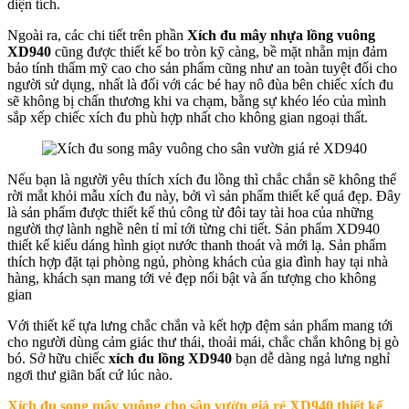
diện tích.
Ngoài ra, các chi tiết trên phần
Xích đu mây nhựa lồng vuông
XD940
cũng được thiết kế bo tròn kỹ càng, bề mặt nhẵn mịn đảm
bảo tính thẩm mỹ cao cho sản phẩm cũng như an toàn tuyệt đối cho
người sử dụng, nhất là đối với các bé hay nô đùa bên chiếc xích đu
sẽ không bị chấn thương khi va chạm, bằng sự khéo léo của mình
sắp xếp chiếc xích đu phù hợp nhất cho không gian ngoại thất.
Nếu bạn là người yêu thích xích đu lồng thì chắc chắn sẽ không thể
rời mắt khỏi mẫu xích đu này, bởi vì sản phẩm thiết kế quá đẹp. Đây
là sản phẩm được thiết kế thủ công từ đôi tay tài hoa của những
người thợ lành nghề nên tỉ mỉ tới từng chi tiết. Sản phẩm XD940
thiết kế kiểu dáng hình giọt nước thanh thoát và mới lạ. Sản phẩm
thích hợp đặt tại phòng ngủ, phòng khách của gia đình hay tại nhà
hàng, khách sạn mang tới vẻ đẹp nổi bật và ấn tượng cho không
gian
Với thiết kế tựa lưng chắc chắn và kết hợp đệm sản phẩm mang tới
cho người dùng cảm giác thư thái, thoải mái, chắc chắn không bị gò
bó. Sở hữu chiếc
xích đu lồng XD940
bạn dễ dàng ngả lưng nghỉ
ngơi thư giãn bất cứ lúc nào.
Xích đu song mây vuông cho sân vườn giá rẻ XD940
thiết kế