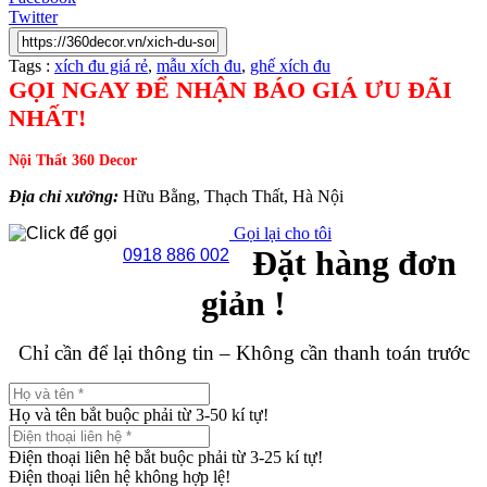
Twitter
Tags :
xích đu giá rẻ
,
mẫu xích đu
,
ghế xích đu
GỌI NGAY ĐỂ NHẬN BÁO GIÁ ƯU ĐÃI
NHẤT!
Nội Thất 360 Decor
Địa chỉ xưởng:
Hữu Bằng, Thạch Thất, Hà Nội
Gọi lại cho tôi
Đặt hàng đơn
0918 886 002
giản !
Chỉ cần để lại thông tin – Không cần thanh toán trước
Họ và tên bắt buộc phải từ 3-50 kí tự!
Điện thoại liên hệ bắt buộc phải từ 3-25 kí tự!
Điện thoại liên hệ không hợp lệ!