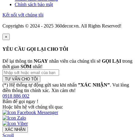
Chính sách bảo mật
Kết nối với chúng tôi
Copyrights © 2024 - 2025 360decor.vn. All Rights Reserved!
×
YÊU CẦU GỌI LẠI CHO TÔI
Để lại thông tin
NGAY
nhân viên của chúng tôi sẽ
GỌI LẠI
trong
thời gian
SỚM
nhất!
TƯ VẤN CHO TÔI
(*) Hệ thống tự động gửi sau khi nhấn
”XÁC NHẬN”
. Vui lòng
điền thông tin chính xác. Xin cảm ơn!
0918 886 002
Bấm để gọi ngay
!
Hoặc liên hệ với chúng tôi qua:
XÁC NHẬN
Scroll