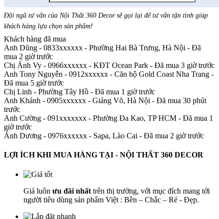
Đội ngũ tư vấn của Nội Thất 360 Decor sẽ gọi lại để tư vấn tận tình giúp
khách hàng lựa chọn sản phẩm
!
Khách hàng đã mua
Anh Dũng - 0833xxxxxx
-
Phường Hai Bà Trưng, Hà Nội - Đã
mua 2 giờ trước
Chị Ánh Vy - 0966xxxxxx
-
KĐT Ocean Park - Đã mua 3 giờ trước
Anh Tony Nguyễn - 0912xxxxxx
-
Căn hộ Gold Coast Nha Trang -
Đã mua 5 giờ trước
Chị Linh
-
Phường Tây Hồ - Đã mua 1 giờ trước
Anh Khánh - 0905xxxxxx
-
Giảng Võ, Hà Nội - Đã mua 30 phút
trước
Anh Cường - 091xxxxxxx
-
Phường Đa Kao, TP HCM - Đã mua 1
giờ trước
Ánh Dương - 0976xxxxxx
-
Sapa, Lào Cai - Đã mua 2 giờ trước
LỢI ÍCH KHI MUA HÀNG TẠI - NỘI THẤT 360 DECOR
Giá luôn
ưu đãi nhất
trên thị trường, với mục đích mang tới
người tiêu dùng sản phẩm Việt : Bền – Chắc – Rẻ - Đẹp.