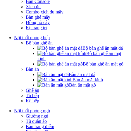
Bàn Console
Xích đu
Combo xích đu mây
Bàn ghế mây
Đồng hồ cây
Kệ trang trí
Nội thất phòng bếp
Bộ bàn ghế ăn
Bộ bàn ghế ăn mặt đá
Bộ bàn ghế ăn mặt
kính
Bộ bàn ghế ăn mặt gỗ
Bàn ăn
Bàn ăn mặt đá
Bàn ăn mặt kính
Bàn ăn mặt gỗ
Ghế ăn
Tủ bếp
Kệ bếp
Nội thất phòng ngủ
Giường ngủ
Tủ quần áo
Bàn trang điểm