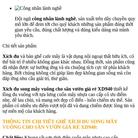
Đội ngũ
công nhân lành nghề
, sản xuất trên dây chuyền quy
mô lớn để đem tới cho quý khách những sản phẩm đúng thời
gian yêu câu, đúng chất lượng và đúng kiểu dáng mà mình
yêu thích.
Chi tiết sản phẩm
Xích đu
và bàn ghế cafe mây là vật dụng nội ngoại thất hữu ích, có
thể bài trí ở nhiều không gian khác nhau. Đồng thời, sản phẩm cũng
đã nhận được sự hưởng ứng và ưa chuộng tích cực từ phía khách
hàng. Bởi chúng không chỉ giúp làm đẹp không gian sống mà còn
đáp ứng nhu cầu giải trí, thư giãn.
Xích đu song mây vuông cho sân vườn giá rẻ XD940
thiết kế
lồng đu vuông với tựa lưng cuốn mây nhựa cao cấp có ưu điểm
nhẹ, dễ lau chùi, và mang nét đẹp cổ điển - luôn chiếm ưu thế. Sản
phẩm có nhiều ưu điểm vượt trội đã và đang chiếm được lòng tin và
sự mến mộ của khách hàng.
THÔNG TIN CHI TIẾT GHẾ
XÍCH ĐU SONG MÂY
VUÔNG CHO SÂN VƯỜN GIÁ RẺ XD940:
Chất liệu:
Khung sắt sơn tĩnh điện cuốn mây nhựa cao cấp