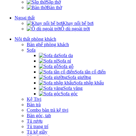
Sập thờ
Bàn thờ
Ngoại thất
Khay nổi bể bơi
Ô dù ngoài trời
Nội thất phòng khách
Bàn ghế phòng khách
Sofa
Sofa da
Sofa nỉ
Sofa gỗ
Sofa tân cổ điển
Sofa giường
Sofa nhập khẩu
Sofa văng
Sofa góc
Kệ Tivi
Bàn trà
Combo bàn trà kệ tivi
Bàn góc, tab
Tủ rượu
Tủ trang trí
Tủ kệ giầy