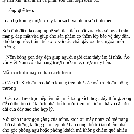
lý hàn kín, mài nhẵn và phun sơn tĩnh điện toàn bộ.
+ Lồng ghế treo:
Toàn bộ khung được xử lý làm sạch và phun sơn tĩnh điện.
Sơn tĩnh điện là công nghệ sơn tiên tiến nhất vừa cho vẻ ngoài mịn
màng, đẹp mắt vừa giúp cho sản phẩm có thêm lớp bảo vệ dày dặn,
khó bong tróc, tránh tiếp xúc với các chất gây oxi hóa ngoài môi
trường.
+ Nệm bông gòn dày dặn giúp người ngồi cảm thấy êm ái nhất. Áo
vải Việt Nam có khả năng trượt nước nhẹ, được may liền.
Mẫu xích đu này có hai cách treo:
- Cách 1: Xích đu treo kèm khung treo như các mẫu xích đu thông
thường
- Cách 2: Treo trực tiếp lên trần nhà bằng xích hoặc dây thừng, song
để có thể treo thì khách phải bố trí móc treo trên trần nhà và căn độ
dài của dây sao cho hợp lý.
Với kích thước gọn gàng của mình, xích đu mây nhựa có thể trang
trí ở cả những không gian hẹp như ban công, hỗ trợ tạo điểm nhấn
cho góc phòng ngủ hoặc phòng khách mà không chiếm quá nhiều