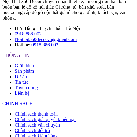
Nội Thất 360 Decor chuyên nhận thiết kế, thi công nội thất, bán
buôn bán lẻ đồ gỗ nội thất: Giường, tủ, bàn ghế, sofa, bàn
học...cung cấp đồ gỗ nội thất giá rẻ cho gia đình, khách sạn, văn
phòng.
Hữu Bằng - Thạch Thất - Hà Nội
0918 886 002
Noithat360decorvn@gmail.com
Hotline:
0918 886 002
THÔNG TIN
Giới thiệu
Sản phẩm
Dự án
Tin tức
Tuyển dụng
Liên hệ
CHÍNH SÁCH
Chính sách thanh toán
Chính sách giải quyết khiếu nại
Chính sách vận chuyển
Chính sách đổi trả
Chính sách kiểm hàng