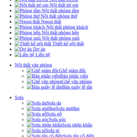
Nội thất trẻ em
Nội thất phòng tắm
Nội thất phòng thờ
Ngoại thất
Nội thất phòng khách
Nội thất phòng bếp
Nội thất phòng ngủ
Thiết kế nội thất
Dự án
Liên hệ
Nội thất văn phòng
Ghế giám đốc
Bàn nhân viên
Ghế văn phòng
Bàn quầy lễ tân
Sofa
Sofa da
Sofa giường
Sofa gỗ
Sofa góc
Sofa nhập khẩu
Sofa nỉ
Sofa tân cổ điển