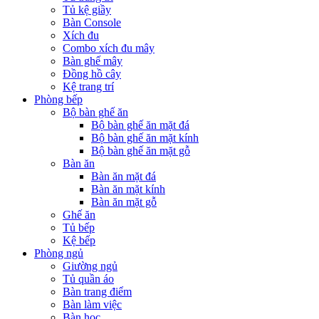
Tủ kệ giầy
Bàn Console
Xích đu
Combo xích đu mây
Bàn ghế mây
Đồng hồ cây
Kệ trang trí
Phòng bếp
Bộ bàn ghế ăn
Bộ bàn ghế ăn mặt đá
Bộ bàn ghế ăn mặt kính
Bộ bàn ghế ăn mặt gỗ
Bàn ăn
Bàn ăn mặt đá
Bàn ăn mặt kính
Bàn ăn mặt gỗ
Ghế ăn
Tủ bếp
Kệ bếp
Phòng ngủ
Giường ngủ
Tủ quần áo
Bàn trang điểm
Bàn làm việc
Bàn học