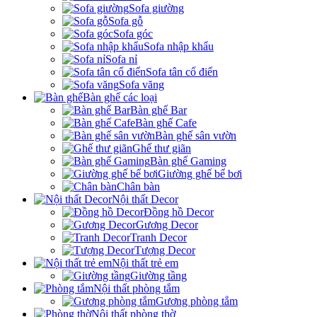
Sofa giường
Sofa gỗ
Sofa góc
Sofa nhập khẩu
Sofa nỉ
Sofa tân cổ điển
Sofa văng
Bàn ghế các loại
Bàn ghế Bar
Bàn ghế Cafe
Bàn ghế sân vườn
Ghế thư giãn
Bàn ghế Gaming
Giường ghế bể bơi
Chân bàn
Nội thất Decor
Đồng hồ Decor
Gương Decor
Tranh Decor
Tượng Decor
Nội thất trẻ em
Giường tầng
Nội thất phòng tắm
Gương phòng tắm
Nội thất phòng thờ