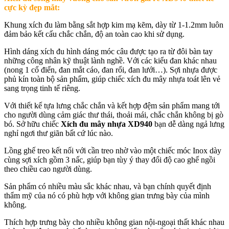
cực kỳ đẹp mắt:
Khung xích đu làm bằng sắt hợp kim mạ kẽm, dày từ 1-1.2mm luôn
đảm bảo kết cấu chắc chắn, độ an toàn cao khi sử dụng.
Hình dáng xích đu hình dáng móc câu được tạo ra từ đôi bàn tay
những công nhân kỹ thuật lành nghề. Với các kiểu đan khác nhau
(nong 1 cổ điển, đan mắt cáo, đan rối, đan lưới…). Sợi nhựa được
phủ kín toàn bộ sản phẩm, giúp chiếc xích đu mây nhựa toát lên vẻ
sang trọng tinh tế riêng.
Với thiết kế tựa lưng chắc chắn và kết hợp đệm sản phẩm mang tới
cho người dùng cảm giác thư thái, thoải mái, chắc chắn không bị gò
bó. Sở hữu chiếc
Xích đu mây nhựa XD940
bạn dễ dàng ngả lưng
nghỉ ngơi thư giãn bất cứ lúc nào.
Lồng ghế treo kết nối với cần treo nhờ vào một chiếc móc Inox dày
cùng sợi xích gồm 3 nấc, giúp bạn tùy ý thay đổi độ cao ghế ngồi
theo chiều cao người dùng.
Sản phẩm có nhiều màu sắc khác nhau, và bạn chính quyết định
thẩm mỹ của nó có phù hợp với không gian trưng bày của mình
không.
Thích hợp trưng bày cho nhiều không gian nội-ngoại thất khác nhau