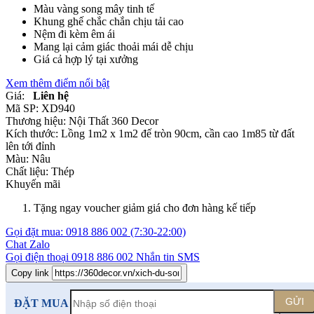
Màu vàng song mây tinh tế
Khung ghế chắc chắn chịu tải cao
Nệm đi kèm êm ái
Mang lại cảm giác thoải mái dễ chịu
Giá cả hợp lý tại xưởng
Xem thêm điểm nổi bật
Giá:
Liên hệ
Mã SP:
XD940
Thương hiệu:
Nội Thất 360 Decor
Kích thước:
Lồng 1m2 x 1m2 đế tròn 90cm, cần cao 1m85 từ đất
lên tới đỉnh
Màu:
Nâu
Chất liệu:
Thép
Khuyến mãi
Tặng ngay voucher giảm giá cho đơn hàng kế tiếp
Gọi đặt mua:
0918 886 002
(7:30-22:00)
Chat Zalo
Gọi điện thoại
0918 886 002
Nhắn tin SMS
Copy link
GỬI
ĐẶT MUA