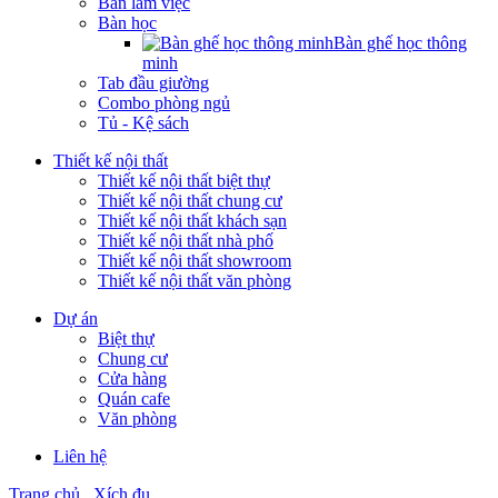
Bàn làm việc
Bàn học
Bàn ghế học thông
minh
Tab đầu giường
Combo phòng ngủ
Tủ - Kệ sách
Thiết kế nội thất
Thiết kế nội thất biệt thự
Thiết kế nội thất chung cư
Thiết kế nội thất khách sạn
Thiết kế nội thất nhà phố
Thiết kế nội thất showroom
Thiết kế nội thất văn phòng
Dự án
Biệt thự
Chung cư
Cửa hàng
Quán cafe
Văn phòng
Liên hệ
Trang chủ
Xích đu