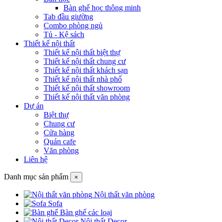
Bàn ghế học thông minh
Tab đầu giường
Combo phòng ngủ
Tủ - Kệ sách
Thiết kế nội thất
Thiết kế nội thất biệt thự
Thiết kế nội thất chung cư
Thiết kế nội thất khách sạn
Thiết kế nội thất nhà phố
Thiết kế nội thất showroom
Thiết kế nội thất văn phòng
Dự án
Biệt thự
Chung cư
Cửa hàng
Quán cafe
Văn phòng
Liên hệ
Danh mục sản phẩm
×
Nội thất văn phòng
Sofa
Bàn ghế các loại
Nội thất Decor