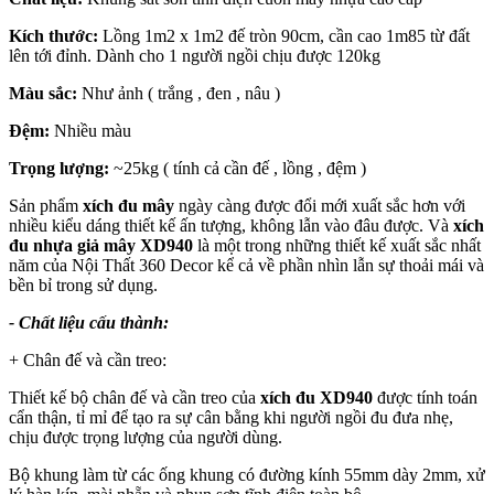
Kích thước:
Lồng 1m2 x 1m2 đế tròn 90cm, cần cao 1m85 từ đất
lên tới đỉnh. Dành cho 1 người ngồi chịu được 120kg
Màu sắc:
Như ảnh ( trắng , đen , nâu )
Đệm:
Nhiều màu
Trọng lượng:
~25kg ( tính cả cần đế , lồng , đệm )
Sản phẩm
xích đu mây
ngày càng được đổi mới xuất sắc hơn với
nhiều kiểu dáng thiết kế ấn tượng, không lẫn vào đâu được. Và
xích
đu nhựa giả mây XD940
là một trong những thiết kế xuất sắc nhất
năm của Nội Thất 360 Decor kể cả về phần nhìn lẫn sự thoải mái và
bền bỉ trong sử dụng.
- Chất liệu cấu thành:
+ Chân đế và cần treo:
Thiết kế bộ chân đế và cần treo của
xích đu
XD940
được tính toán
cẩn thận, tỉ mỉ để tạo ra sự cân bằng khi người ngồi đu đưa nhẹ,
chịu được trọng lượng của người dùng.
Bộ khung làm từ các ống khung có đường kính 55mm dày 2mm, xử