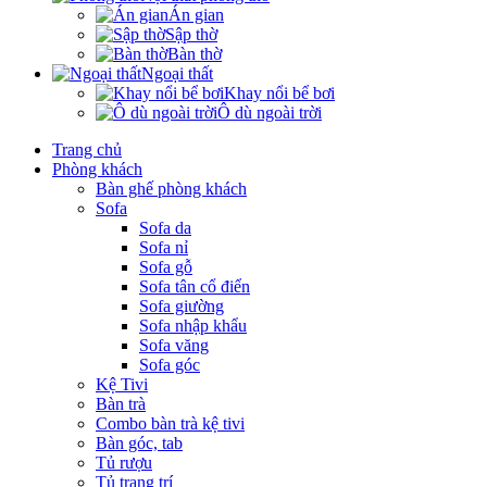
Án gian
Sập thờ
Bàn thờ
Ngoại thất
Khay nổi bể bơi
Ô dù ngoài trời
Trang chủ
Phòng khách
Bàn ghế phòng khách
Sofa
Sofa da
Sofa nỉ
Sofa gỗ
Sofa tân cổ điển
Sofa giường
Sofa nhập khẩu
Sofa văng
Sofa góc
Kệ Tivi
Bàn trà
Combo bàn trà kệ tivi
Bàn góc, tab
Tủ rượu
Tủ trang trí