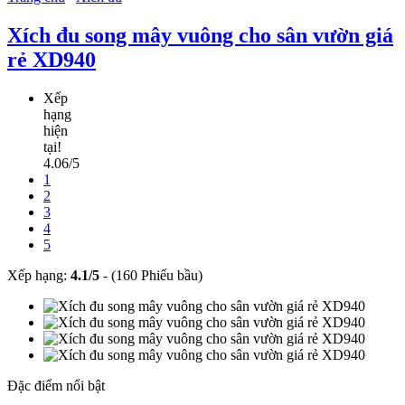
Xích đu song mây vuông cho sân vườn giá
rẻ XD940
Xếp
hạng
hiện
tại!
4.06/5
1
2
3
4
5
Xếp hạng:
4.1
/
5
-
(160 Phiếu bầu)
Đặc điểm nổi bật