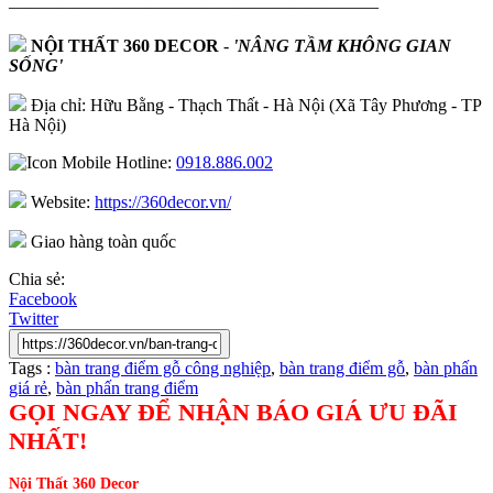
—————————————————————
NỘI THẤT 360 DECOR
-
'NÂNG TẦM KHÔNG GIAN
SỐNG'
Địa chỉ: Hữu Bằng - Thạch Thất - Hà Nội (Xã Tây Phương - TP
Hà Nội)
Hotline:
0918.886.002
Website:
https://360decor.vn/
Giao hàng toàn quốc
Chia sẻ:
Facebook
Twitter
Tags :
bàn trang điểm gỗ công nghiệp
,
bàn trang điểm gỗ
,
bàn phấn
giá rẻ
,
bàn phấn trang điểm
GỌI NGAY ĐỂ NHẬN BÁO GIÁ ƯU ĐÃI
NHẤT!
Nội Thất 360 Decor