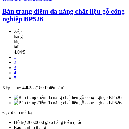
Bàn trang điểm đa năng chất liệu gỗ công
nghiệp BP526
Xếp
hạng
hiện
tại!
4.04/5
1
2
3
4
5
Xếp hạng:
4.0
/
5
-
(180 Phiếu bầu)
Đặc điểm nổi bật
Hỗ trợ 200.000đ giao hàng toàn quốc
Bảo hành 6 tháng