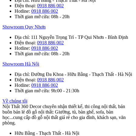
Địa chỉ
: Hữu Bằng - Thạch Thất - Hà Nội
Điện thoại
:
0918 886 002
Hotline
:
0918 886 002
Thời gian mở cửa
: 08h - 20h
Showroom Quy Nhơn
Địa chỉ
: 111 Nguyễn Trọng Trì - TP Qui Nhơn - Bình Định
Điện thoại
:
0918 886 002
Hotline
:
0918 886 002
Thời gian mở cửa
: 08h - 20h
Showroom Hà Nội
Địa chỉ
: Đường Đa Khoa - Hữu Bằng - Thạch Thất - Hà Nội
Điện thoại
:
0918 886 002
Hotline
:
0918 886 002
Thời gian mở cửa
: 9h:00 - 21:30h
Về chúng tôi
Nội Thất 360 Decor chuyên nhận thiết kế, thi công nội thất, bán
buôn bán lẻ đồ gỗ nội thất: Giường, tủ, bàn ghế, sofa, bàn
học...cung cấp đồ gỗ nội thất giá rẻ cho gia đình, khách sạn, văn
phòng.
Hữu Bằng - Thạch Thất - Hà Nội