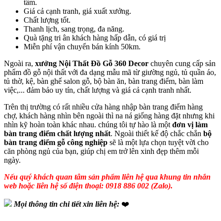
tâm.
Giá cả cạnh tranh, giá xuất xưởng.
Chất lượng tốt.
Thanh lịch, sang trọng, đa năng.
Quà tặng tri ân khách hàng hấp dẫn, có giá trị
Miễn phí vận chuyển bán kính 50km.
Ngoài ra,
xưởng Nội Thất Đồ Gỗ 360 Decor
chuyên cung cấp sản
phẩm đồ gỗ nội thất với đa dạng mẫu mã từ giường ngủ, tủ quần áo,
tủ thờ, kệ, bàn ghế salon gỗ, bộ bàn ăn, bàn trang điểm, bàn làm
việc,... đảm bảo uy tín, chất lượng và giá cả cạnh tranh nhất.
Trên thị trường có rất nhiều cửa hàng nhập bàn trang điểm hàng
chợ, khách hàng nhìn bên ngoài thì na ná giống hàng đặt nhưng khi
nhìn kỹ hoàn toàn khác nhau. chúng tôi tự hào là một
đơn vị làm
bàn trang điểm chất lượng nhất
. Ngoài thiết kế độ chắc chắn
bộ
bàn trang điểm gỗ công nghiệp
sẽ là một lựa chọn tuyệt vời cho
căn phòng ngủ của bạn, giúp chị em trở lên xinh đẹp thêm mỗi
ngày.
Nếu quý khách quan tâm sản phẩm liên hệ qua khung tin nhắn
web hoặc liên hệ số điện thoại: 0918 886 002 (Zalo).
Mọi thông tin chi tiết xin liên hệ:
❤️