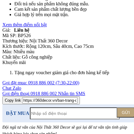
Đổi trả nếu sản phẩm không đúng mẫu.
Cam kết sản phẩm chất lượng bền đẹp
Giá hợp lý trên mọi mặt trận.
Xem thêm điểm nổi bật
Giá:
Liên hệ
Mã SP:
BP526
Thương hiệu:
Nội Thất 360 Decor
Kích thước:
Rộng 120cm, Sâu 40cm, Cao 75cm
Màu:
Nhiều màu
Chất liệu:
Gỗ công nghiệp
Khuyến mãi
Tặng ngay voucher giảm giá cho đơn hàng kế tiếp
Gọi đặt mua:
0918 886 002
(7:30-22:00)
Chat Zalo
Gọi điện thoại
0918 886 002
Nhắn tin SMS
Copy link
GỬI
ĐẶT MUA
Đội ngũ tư vấn của Nội Thất 360 Decor sẽ gọi lại để tư vấn tận tình giúp
khách hàng lựa chọn sản phẩm
!