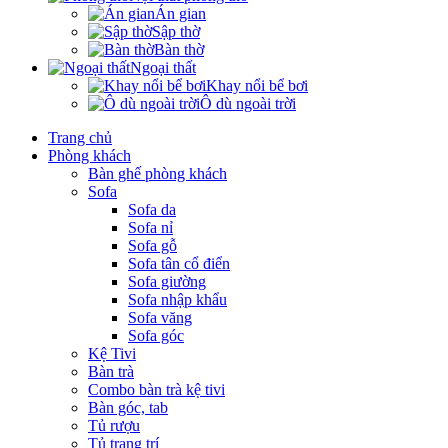
Án gian
Sập thờ
Bàn thờ
Ngoại thất
Khay nổi bể bơi
Ô dù ngoài trời
Trang chủ
Phòng khách
Bàn ghế phòng khách
Sofa
Sofa da
Sofa nỉ
Sofa gỗ
Sofa tân cổ điển
Sofa giường
Sofa nhập khẩu
Sofa văng
Sofa góc
Kệ Tivi
Bàn trà
Combo bàn trà kệ tivi
Bàn góc, tab
Tủ rượu
Tủ trang trí