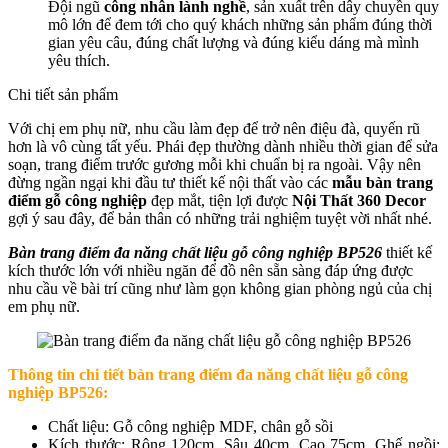
Đội ngũ
công nhân lành nghề
, sản xuất trên dây chuyền quy
mô lớn để đem tới cho quý khách những sản phẩm đúng thời
gian yêu câu, đúng chất lượng và đúng kiểu dáng mà mình
yêu thích.
Chi tiết sản phẩm
Với chị em phụ nữ, nhu cầu làm đẹp để trở nên điệu đà, quyến rũ
hơn là vô cùng tất yếu. Phái đẹp thường dành nhiều thời gian để sửa
soạn, trang điểm trước gương mỗi khi chuẩn bị ra ngoài. Vậy nên
đừng ngần ngại khi đầu tư thiết kế nội thất vào các
mẫu bàn trang
điểm gỗ công nghiệp
đẹp mắt, tiện lợi được
Nội Thất 360 Decor
gợi ý sau đây, để bản thân có những trải nghiệm tuyệt vời nhất nhé.
Bàn trang điểm đa năng chất liệu gỗ công nghiệp BP526
thiết kế
kích thước lớn với nhiều ngăn để đồ nên sẵn sàng đáp ứng được
nhu cầu về bài trí cũng như làm gọn không gian phòng ngủ của chị
em phụ nữ.
Thông tin chi tiết b
àn trang điểm đa năng chất liệu gỗ công
nghiệp BP526
:
Chất liệu: Gỗ công nghiệp MDF, chân gỗ sồi
Kích thước: Rộng 120cm, Sâu 40cm, Cao 75cm, Ghế ngồi: