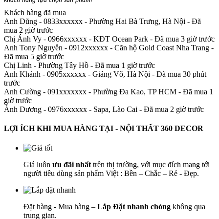
Khách hàng đã mua
Anh Dũng - 0833xxxxxx
-
Phường Hai Bà Trưng, Hà Nội - Đã
mua 2 giờ trước
Chị Ánh Vy - 0966xxxxxx
-
KĐT Ocean Park - Đã mua 3 giờ trước
Anh Tony Nguyễn - 0912xxxxxx
-
Căn hộ Gold Coast Nha Trang -
Đã mua 5 giờ trước
Chị Linh
-
Phường Tây Hồ - Đã mua 1 giờ trước
Anh Khánh - 0905xxxxxx
-
Giảng Võ, Hà Nội - Đã mua 30 phút
trước
Anh Cường - 091xxxxxxx
-
Phường Đa Kao, TP HCM - Đã mua 1
giờ trước
Ánh Dương - 0976xxxxxx
-
Sapa, Lào Cai - Đã mua 2 giờ trước
LỢI ÍCH KHI MUA HÀNG TẠI - NỘI THẤT 360 DECOR
Giá luôn
ưu đãi nhất
trên thị trường, với mục đích mang tới
người tiêu dùng sản phẩm Việt : Bền – Chắc – Rẻ - Đẹp.
Đặt hàng - Mua hàng –
Lắp Đặt nhanh chóng
không qua
trung gian.