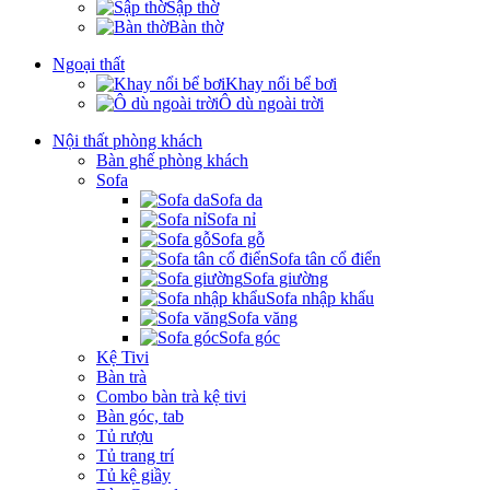
Sập thờ
Bàn thờ
Ngoại thất
Khay nổi bể bơi
Ô dù ngoài trời
Nội thất phòng khách
Bàn ghế phòng khách
Sofa
Sofa da
Sofa nỉ
Sofa gỗ
Sofa tân cổ điển
Sofa giường
Sofa nhập khẩu
Sofa văng
Sofa góc
Kệ Tivi
Bàn trà
Combo bàn trà kệ tivi
Bàn góc, tab
Tủ rượu
Tủ trang trí
Tủ kệ giầy