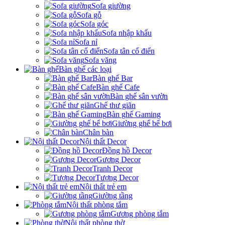
Sofa giường
Sofa gỗ
Sofa góc
Sofa nhập khẩu
Sofa nỉ
Sofa tân cổ điển
Sofa văng
Bàn ghế các loại
Bàn ghế Bar
Bàn ghế Cafe
Bàn ghế sân vườn
Ghế thư giãn
Bàn ghế Gaming
Giường ghế bể bơi
Chân bàn
Nội thất Decor
Đồng hồ Decor
Gương Decor
Tranh Decor
Tượng Decor
Nội thất trẻ em
Giường tầng
Nội thất phòng tắm
Gương phòng tắm
Nội thất phòng thờ