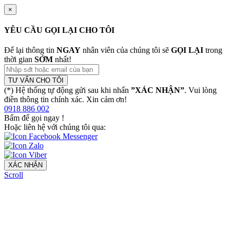
×
YÊU CẦU GỌI LẠI CHO TÔI
Để lại thông tin
NGAY
nhân viên của chúng tôi sẽ
GỌI LẠI
trong
thời gian
SỚM
nhất!
TƯ VẤN CHO TÔI
(*) Hệ thống tự động gửi sau khi nhấn
”XÁC NHẬN”
. Vui lòng
điền thông tin chính xác. Xin cảm ơn!
0918 886 002
Bấm để gọi ngay
!
Hoặc liên hệ với chúng tôi qua:
XÁC NHẬN
Scroll