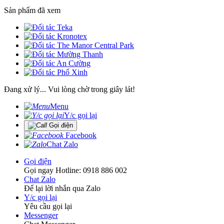
Sản phẩm đã xem
Đang xử lý... Vui lòng chờ trong giây lát!
Menu
Y/c gọi lại
Gọi điện
Facebook
Chat Zalo
Gọi điện
Gọi ngay Hotline: 0918 886 002
Chat Zalo
Để lại lời nhắn qua Zalo
Y/c gọi lại
Yêu cầu gọi lại
Messenger