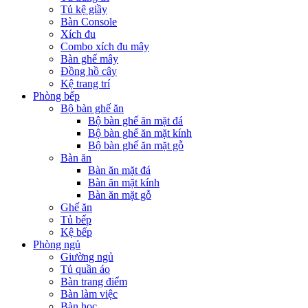
Tủ kệ giầy
Bàn Console
Xích đu
Combo xích đu mây
Bàn ghế mây
Đồng hồ cây
Kệ trang trí
Phòng bếp
Bộ bàn ghế ăn
Bộ bàn ghế ăn mặt đá
Bộ bàn ghế ăn mặt kính
Bộ bàn ghế ăn mặt gỗ
Bàn ăn
Bàn ăn mặt đá
Bàn ăn mặt kính
Bàn ăn mặt gỗ
Ghế ăn
Tủ bếp
Kệ bếp
Phòng ngủ
Giường ngủ
Tủ quần áo
Bàn trang điểm
Bàn làm việc
Bàn học