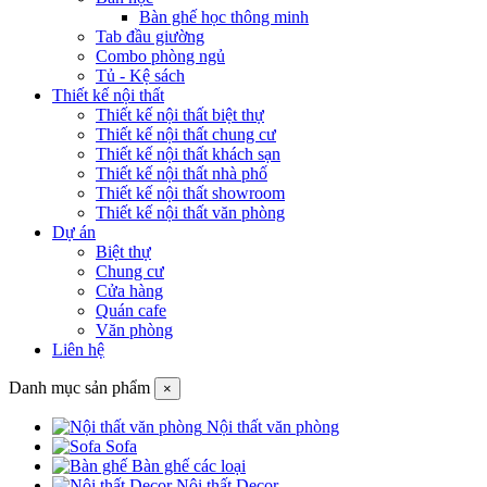
Bàn ghế học thông minh
Tab đầu giường
Combo phòng ngủ
Tủ - Kệ sách
Thiết kế nội thất
Thiết kế nội thất biệt thự
Thiết kế nội thất chung cư
Thiết kế nội thất khách sạn
Thiết kế nội thất nhà phố
Thiết kế nội thất showroom
Thiết kế nội thất văn phòng
Dự án
Biệt thự
Chung cư
Cửa hàng
Quán cafe
Văn phòng
Liên hệ
Danh mục sản phẩm
×
Nội thất văn phòng
Sofa
Bàn ghế các loại
Nội thất Decor