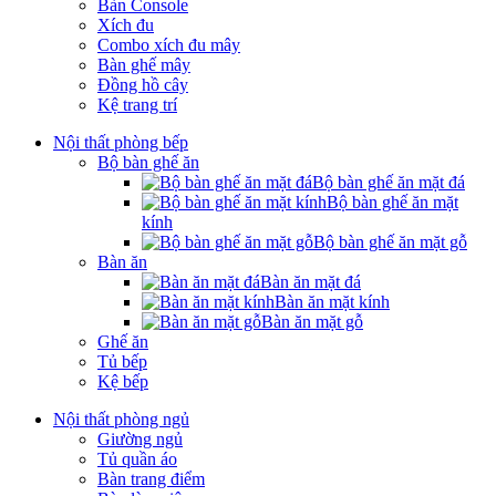
Bàn Console
Xích đu
Combo xích đu mây
Bàn ghế mây
Đồng hồ cây
Kệ trang trí
Nội thất phòng bếp
Bộ bàn ghế ăn
Bộ bàn ghế ăn mặt đá
Bộ bàn ghế ăn mặt
kính
Bộ bàn ghế ăn mặt gỗ
Bàn ăn
Bàn ăn mặt đá
Bàn ăn mặt kính
Bàn ăn mặt gỗ
Ghế ăn
Tủ bếp
Kệ bếp
Nội thất phòng ngủ
Giường ngủ
Tủ quần áo
Bàn trang điểm