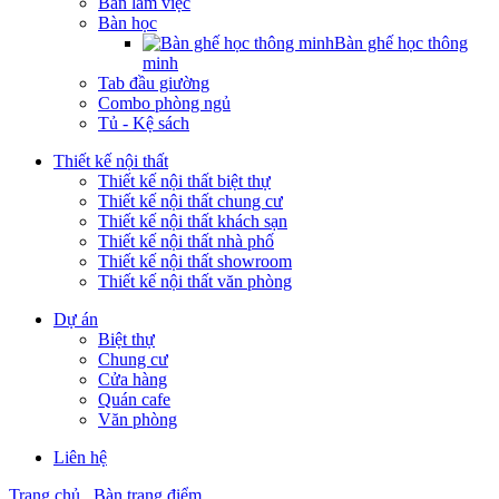
Bàn làm việc
Bàn học
Bàn ghế học thông
minh
Tab đầu giường
Combo phòng ngủ
Tủ - Kệ sách
Thiết kế nội thất
Thiết kế nội thất biệt thự
Thiết kế nội thất chung cư
Thiết kế nội thất khách sạn
Thiết kế nội thất nhà phố
Thiết kế nội thất showroom
Thiết kế nội thất văn phòng
Dự án
Biệt thự
Chung cư
Cửa hàng
Quán cafe
Văn phòng
Liên hệ
Trang chủ
Bàn trang điểm