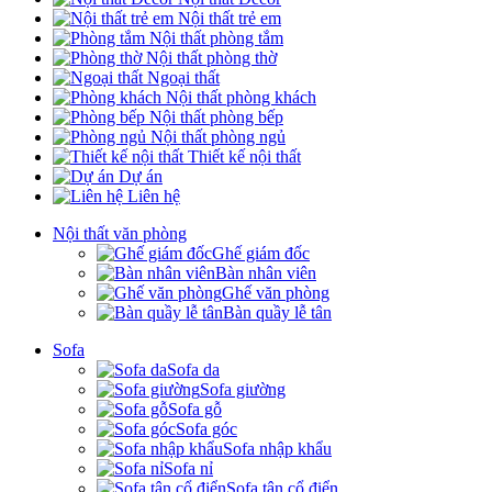
Nội thất trẻ em
Nội thất phòng tắm
Nội thất phòng thờ
Ngoại thất
Nội thất phòng khách
Nội thất phòng bếp
Nội thất phòng ngủ
Thiết kế nội thất
Dự án
Liên hệ
Nội thất văn phòng
Ghế giám đốc
Bàn nhân viên
Ghế văn phòng
Bàn quầy lễ tân
Sofa
Sofa da
Sofa giường
Sofa gỗ
Sofa góc
Sofa nhập khẩu
Sofa nỉ
Sofa tân cổ điển