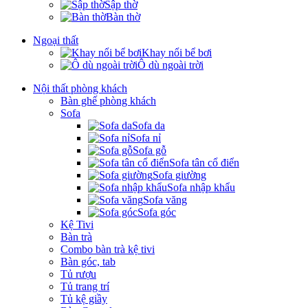
Sập thờ
Bàn thờ
Ngoại thất
Khay nổi bể bơi
Ô dù ngoài trời
Nội thất phòng khách
Bàn ghế phòng khách
Sofa
Sofa da
Sofa nỉ
Sofa gỗ
Sofa tân cổ điển
Sofa giường
Sofa nhập khẩu
Sofa văng
Sofa góc
Kệ Tivi
Bàn trà
Combo bàn trà kệ tivi
Bàn góc, tab
Tủ rượu
Tủ trang trí
Tủ kệ giầy