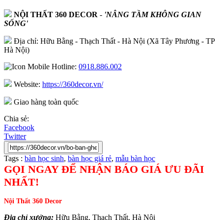
NỘI THẤT 360 DECOR
-
'NÂNG TẦM KHÔNG GIAN
SỐNG'
Địa chỉ: Hữu Bằng - Thạch Thất - Hà Nội (Xã Tây Phương - TP
Hà Nội)
Hotline:
0918.886.002
Website:
https://360decor.vn/
Giao hàng toàn quốc
Chia sẻ:
Facebook
Twitter
Tags :
bàn học sinh
,
bàn học giá rẻ
,
mẫu bàn học
GỌI NGAY ĐỂ NHẬN BÁO GIÁ ƯU ĐÃI
NHẤT!
Nội Thất 360 Decor
Địa chỉ xưởng:
Hữu Bằng, Thạch Thất, Hà Nội