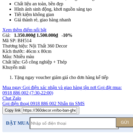
Chất liệu an toàn, bền đẹp
Hình ảnh sinh động, khơi nguồn sáng tạo
Tiết kiệm không gian
Giá thành rẻ, giao hàng nhanh
Xem thêm điểm nổi bật
Giá:
1.350.000₫
1.500.000₫
-10%
Mã SP:
BH514
Thương hiệu:
Nội Thất 360 Decor
Kích thước:
46cm x 80cm
Màu:
Nhiều màu
Chất liệu:
Gỗ công nghiệp +
Thép
Khuyến mãi
Tặng ngay voucher giảm giá cho đơn hàng kế tiếp
Mua ngay
Gọi điện xác nhận và giao hàng tận nơi
Gọi đặt mua:
0918 886 002
(7:30-22:00)
Chat Zalo
Gọi điện thoại
0918 886 002
Nhắn tin SMS
Copy link
GỬI
ĐẶT MUA