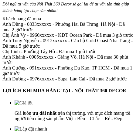
Đội ngũ tư vấn của Nội Thất 360 Decor sẽ gọi lại để tư vấn tận tình giúp
khách hàng lựa chọn sản phẩm
!
Khách hàng đã mua
Anh Dũng - 0833xxxxxx
-
Phường Hai Bà Trưng, Hà Nội - Đã
mua 2 giờ trước
Chị Ánh Vy - 0966xxxxxx
-
KĐT Ocean Park - Đã mua 3 giờ trước
Anh Tony Nguyễn - 0912xxxxxx
-
Căn hộ Gold Coast Nha Trang -
Đã mua 5 giờ trước
Chị Linh
-
Phường Tây Hồ - Đã mua 1 giờ trước
Anh Khánh - 0905xxxxxx
-
Giảng Võ, Hà Nội - Đã mua 30 phút
trước
Anh Cường - 091xxxxxxx
-
Phường Đa Kao, TP HCM - Đã mua 1
giờ trước
Ánh Dương - 0976xxxxxx
-
Sapa, Lào Cai - Đã mua 2 giờ trước
LỢI ÍCH KHI MUA HÀNG TẠI - NỘI THẤT 360 DECOR
Giá luôn
ưu đãi nhất
trên thị trường, với mục đích mang tới
người tiêu dùng sản phẩm Việt : Bền – Chắc – Rẻ - Đẹp.