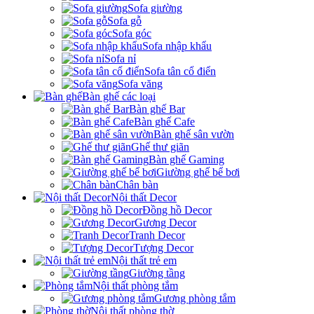
Sofa giường
Sofa gỗ
Sofa góc
Sofa nhập khẩu
Sofa nỉ
Sofa tân cổ điển
Sofa văng
Bàn ghế các loại
Bàn ghế Bar
Bàn ghế Cafe
Bàn ghế sân vườn
Ghế thư giãn
Bàn ghế Gaming
Giường ghế bể bơi
Chân bàn
Nội thất Decor
Đồng hồ Decor
Gương Decor
Tranh Decor
Tượng Decor
Nội thất trẻ em
Giường tầng
Nội thất phòng tắm
Gương phòng tắm
Nội thất phòng thờ