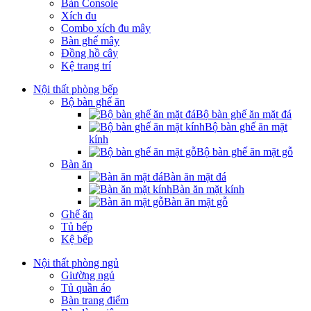
Bàn Console
Xích đu
Combo xích đu mây
Bàn ghế mây
Đồng hồ cây
Kệ trang trí
Nội thất phòng bếp
Bộ bàn ghế ăn
Bộ bàn ghế ăn mặt đá
Bộ bàn ghế ăn mặt
kính
Bộ bàn ghế ăn mặt gỗ
Bàn ăn
Bàn ăn mặt đá
Bàn ăn mặt kính
Bàn ăn mặt gỗ
Ghế ăn
Tủ bếp
Kệ bếp
Nội thất phòng ngủ
Giường ngủ
Tủ quần áo
Bàn trang điểm