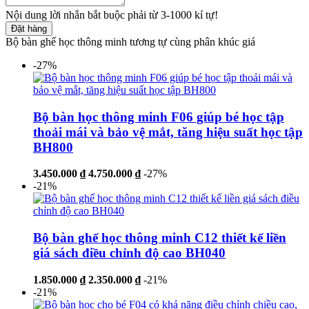
Nội dung lời nhắn bắt buộc phải từ 3-1000 kí tự!
Đặt hàng
Bộ bàn ghế học thông minh tương tự cùng phân khúc giá
-27%
Bộ bàn học thông minh F06 giúp bé học tập
thoải mái và bảo vệ mắt, tăng hiệu suất học tập
BH800
3.450.000 ₫
4.750.000 ₫
-27%
-21%
Bộ bàn ghế học thông minh C12 thiết kế liền
giá sách điều chỉnh độ cao BH040
1.850.000 ₫
2.350.000 ₫
-21%
-21%