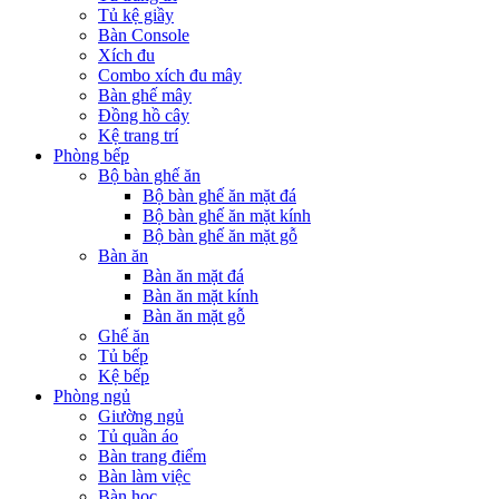
Tủ kệ giầy
Bàn Console
Xích đu
Combo xích đu mây
Bàn ghế mây
Đồng hồ cây
Kệ trang trí
Phòng bếp
Bộ bàn ghế ăn
Bộ bàn ghế ăn mặt đá
Bộ bàn ghế ăn mặt kính
Bộ bàn ghế ăn mặt gỗ
Bàn ăn
Bàn ăn mặt đá
Bàn ăn mặt kính
Bàn ăn mặt gỗ
Ghế ăn
Tủ bếp
Kệ bếp
Phòng ngủ
Giường ngủ
Tủ quần áo
Bàn trang điểm
Bàn làm việc
Bàn học