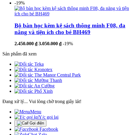
-19%
Bộ bàn học kèm kệ sách thông minh F08, đa
năng và tiện ích cho bé BH469
2.450.000 ₫
3.050.000 ₫
-19%
Sản phẩm đã xem
Đang xử lý... Vui lòng chờ trong giây lát!
Menu
Y/c gọi lại
Gọi điện
Facebook
Chat Zalo