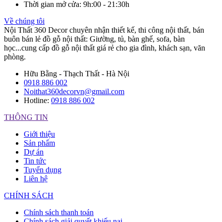
Thời gian mở cửa
: 9h:00 - 21:30h
Về chúng tôi
Nội Thất 360 Decor chuyên nhận thiết kế, thi công nội thất, bán
buôn bán lẻ đồ gỗ nội thất: Giường, tủ, bàn ghế, sofa, bàn
học...cung cấp đồ gỗ nội thất giá rẻ cho gia đình, khách sạn, văn
phòng.
Hữu Bằng - Thạch Thất - Hà Nội
0918 886 002
Noithat360decorvn@gmail.com
Hotline:
0918 886 002
THÔNG TIN
Giới thiệu
Sản phẩm
Dự án
Tin tức
Tuyển dụng
Liên hệ
CHÍNH SÁCH
Chính sách thanh toán
Chính sách giải quyết khiếu nại