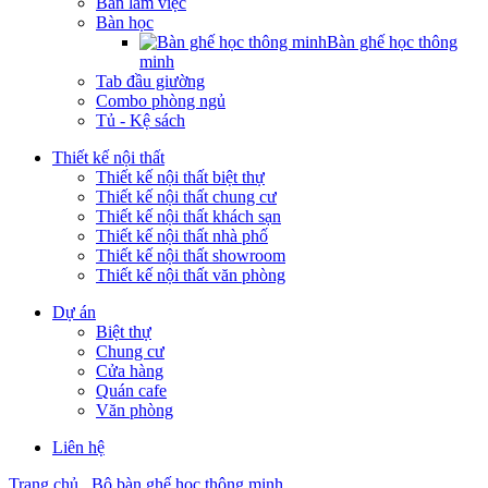
Bàn làm việc
Bàn học
Bàn ghế học thông
minh
Tab đầu giường
Combo phòng ngủ
Tủ - Kệ sách
Thiết kế nội thất
Thiết kế nội thất biệt thự
Thiết kế nội thất chung cư
Thiết kế nội thất khách sạn
Thiết kế nội thất nhà phố
Thiết kế nội thất showroom
Thiết kế nội thất văn phòng
Dự án
Biệt thự
Chung cư
Cửa hàng
Quán cafe
Văn phòng
Liên hệ
Trang chủ
Bộ bàn ghế học thông minh