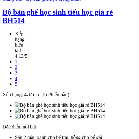
Bộ bàn ghế học sinh tiểu học giá rẻ
BH514
Xếp
hạng
hiện
tại!
4.13/5
1
2
3
4
5
Xếp hạng:
4.1
/
5
-
(116 Phiếu bầu)
Đặc điểm nổi bật
Sẵn 2 màu xanh cho bé trai, hồng cho bé gái