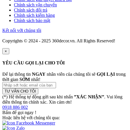
Chính sách vận chuyển
Chính sách đổi trả
Chính sách kiểm hàng
Chính sách bảo mật
Kết nối với chúng tôi
Copyrights © 2024 - 2025 360decor.vn. All Rights Reserved!
×
YÊU CẦU GỌI LẠI CHO TÔI
Để lại thông tin
NGAY
nhân viên của chúng tôi sẽ
GỌI LẠI
trong
thời gian
SỚM
nhất!
TƯ VẤN CHO TÔI
(*) Hệ thống tự động gửi sau khi nhấn
”XÁC NHẬN”
. Vui lòng
điền thông tin chính xác. Xin cảm ơn!
0918 886 002
Bấm để gọi ngay
!
Hoặc liên hệ với chúng tôi qua: