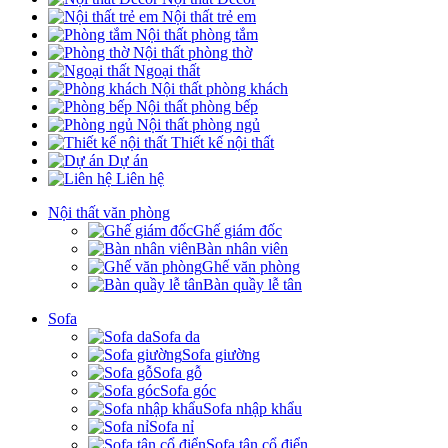
Nội thất trẻ em
Nội thất phòng tắm
Nội thất phòng thờ
Ngoại thất
Nội thất phòng khách
Nội thất phòng bếp
Nội thất phòng ngủ
Thiết kế nội thất
Dự án
Liên hệ
Nội thất văn phòng
Ghế giám đốc
Bàn nhân viên
Ghế văn phòng
Bàn quầy lễ tân
Sofa
Sofa da
Sofa giường
Sofa gỗ
Sofa góc
Sofa nhập khẩu
Sofa nỉ
Sofa tân cổ điển