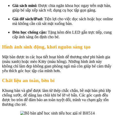
Giá sách mini:
Được chia ngăn khoa học ngay trên mặt bàn,
giúp bé sắp xếp sách vở, dụng cụ học tập gọn gàng.
Giá đỡ sách/iPad:
Tiện lợi cho việc đọc sách hoặc học online
mà không cần cúi sát mặt xuống bàn.
Đèn học chống cận:
Tặng kèm đèn LED gắn trực tiếp, cung
cấp ánh sáng ổn định cho bé.
Hình ảnh sinh động, khơi nguồn sáng tạo
Mặt bàn được in các họa tiết hoạt hình dễ thương như phi hành gia
(màu xanh) hoặc mèo Kitty (màu hồng). Những hình ảnh này
không chỉ làm đẹp không gian phòng ngủ mà còn giúp bé cảm thấy
yêu thích góc học tập của mình hơn.
Chất liệu an toàn, bền bỉ
Khung bàn và ghế được làm từ thép chắc chắn, bề mặt bàn phủ lớp
chống xước, dễ dàng lau chùi khi bé lỡ vẽ bẩn. Các góc cạnh đều
được bo tròn để đảm bảo an toàn tuyệt đối, tránh va chạm gây tổn
thương cho trẻ.