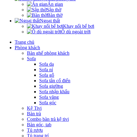
Án gian
Sập thờ
Bàn thờ
Ngoại thất
Khay nổi bể bơi
Ô dù ngoài trời
Trang chủ
Phòng khách
Bàn ghế phòng khách
Sofa
Sofa da
Sofa nỉ
Sofa gỗ
Sofa tân cổ điển
Sofa giường
Sofa nhập khẩu
Sofa văng
Sofa góc
Kệ Tivi
Bàn trà
Combo bàn trà kệ tivi
Bàn góc, tab
Tủ rượu
Tủ trang trí