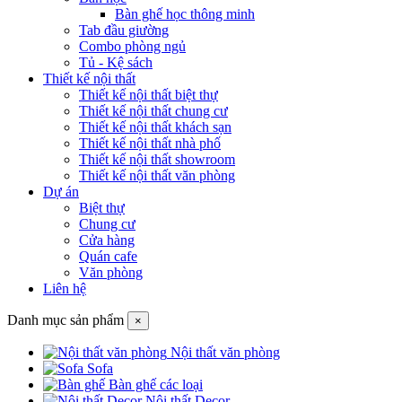
Bàn ghế học thông minh
Tab đầu giường
Combo phòng ngủ
Tủ - Kệ sách
Thiết kế nội thất
Thiết kế nội thất biệt thự
Thiết kế nội thất chung cư
Thiết kế nội thất khách sạn
Thiết kế nội thất nhà phố
Thiết kế nội thất showroom
Thiết kế nội thất văn phòng
Dự án
Biệt thự
Chung cư
Cửa hàng
Quán cafe
Văn phòng
Liên hệ
Danh mục sản phẩm
×
Nội thất văn phòng
Sofa
Bàn ghế các loại
Nội thất Decor