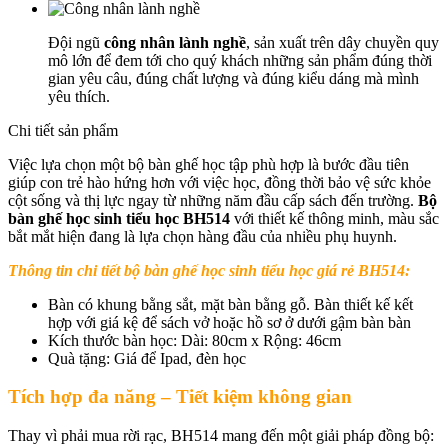
Đội ngũ
công nhân lành nghề
, sản xuất trên dây chuyền quy
mô lớn để đem tới cho quý khách những sản phẩm đúng thời
gian yêu câu, đúng chất lượng và đúng kiểu dáng mà mình
yêu thích.
Chi tiết sản phẩm
Việc lựa chọn một bộ bàn ghế học tập phù hợp là bước đầu tiên
giúp con trẻ hào hứng hơn với việc học, đồng thời bảo vệ sức khỏe
cột sống và thị lực ngay từ những năm đầu cấp sách đến trường.
Bộ
bàn ghế học sinh tiểu học BH514
với thiết kế thông minh, màu sắc
bắt mắt hiện đang là lựa chọn hàng đầu của nhiều phụ huynh.
Thông tin chi tiết b
ộ bàn ghế học sinh tiểu học giá rẻ BH514
:
Bàn có khung bằng sắt, mặt bàn bằng gỗ. Bàn thiết kế kết
hợp với giá kệ để sách vở hoặc hồ sơ ở dưới gậm bàn bàn
Kích thước bàn học: Dài: 80cm x Rộng: 46cm
Quà tặng: Giá để Ipad, đèn học
Tích hợp đa năng – Tiết kiệm không gian
Thay vì phải mua rời rạc, BH514 mang đến một giải pháp đồng bộ: