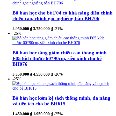
Bộ bàn học cho bé F04 có khả năng điều chỉnh
chiều cao, chỉnh góc nghiêng bàn BH706
2.950.000 ₫
3.750.000 ₫
-21%
-26%
Bộ bàn học tăng giảm chiều cao thông minh
F05 kích thước 60*90cm, siêu xinh cho bé
BH076
3.350.000 ₫
4.550.000 ₫
-26%
-25%
Bộ bàn học kèm kệ sách thông minh, đa năng
và tiện ích cho bé BH615
1.450.000 ₫
1.950.000 ₫
-25%