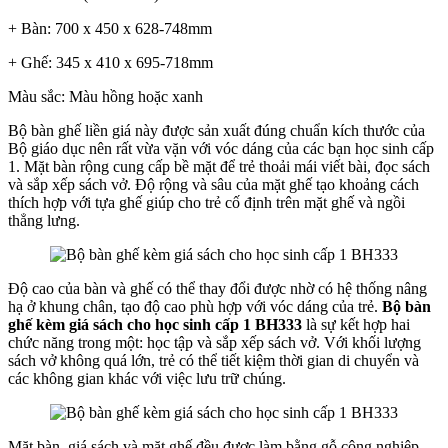
+ Bàn: 700 x 450 x 628-748mm
+ Ghế: 345 x 410 x 695-718mm
Màu sắc: Màu hồng hoặc xanh
Bộ bàn ghế liền giá này được sản xuất đúng chuẩn kích thước của
Bộ giáo dục nên rất vừa vặn với vóc dáng của các bạn học sinh cấp
1. Mặt bàn rộng cung cấp bề mặt để trẻ thoải mái viết bài, đọc sách
và sắp xếp sách vở. Độ rộng và sâu của mặt ghế tạo khoảng cách
thích hợp với tựa ghế giúp cho trẻ cố định trên mặt ghế và ngồi
thẳng lưng.
Độ cao của bàn và ghế có thể thay đổi được nhờ có hệ thống nâng
hạ ở khung chân, tạo độ cao phù hợp với vóc dáng của trẻ.
Bộ bàn
ghế kèm giá sách cho học sinh cấp 1 BH333
là sự kết hợp hai
chức năng trong một: học tập và sắp xếp sách vở. Với khối lượng
sách vở không quá lớn, trẻ có thể tiết kiệm thời gian di chuyển và
các không gian khác với việc lưu trữ chúng.
Mặt bàn, giá sách và mặt ghế đều được làm bằng gỗ công nghiệp