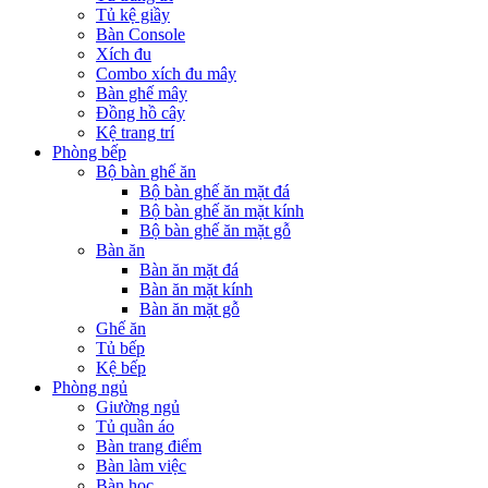
Tủ kệ giầy
Bàn Console
Xích đu
Combo xích đu mây
Bàn ghế mây
Đồng hồ cây
Kệ trang trí
Phòng bếp
Bộ bàn ghế ăn
Bộ bàn ghế ăn mặt đá
Bộ bàn ghế ăn mặt kính
Bộ bàn ghế ăn mặt gỗ
Bàn ăn
Bàn ăn mặt đá
Bàn ăn mặt kính
Bàn ăn mặt gỗ
Ghế ăn
Tủ bếp
Kệ bếp
Phòng ngủ
Giường ngủ
Tủ quần áo
Bàn trang điểm
Bàn làm việc
Bàn học