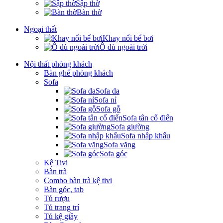
Sập thờ
Bàn thờ
Ngoại thất
Khay nổi bể bơi
Ô dù ngoài trời
Nội thất phòng khách
Bàn ghế phòng khách
Sofa
Sofa da
Sofa nỉ
Sofa gỗ
Sofa tân cổ điển
Sofa giường
Sofa nhập khẩu
Sofa văng
Sofa góc
Kệ Tivi
Bàn trà
Combo bàn trà kệ tivi
Bàn góc, tab
Tủ rượu
Tủ trang trí
Tủ kệ giầy