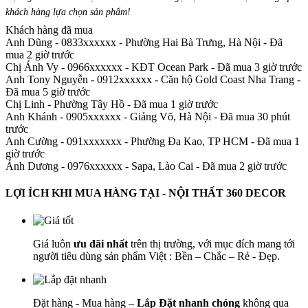
khách hàng lựa chọn sản phẩm
!
Khách hàng đã mua
Anh Dũng - 0833xxxxxx
-
Phường Hai Bà Trưng, Hà Nội - Đã
mua 2 giờ trước
Chị Ánh Vy - 0966xxxxxx
-
KĐT Ocean Park - Đã mua 3 giờ trước
Anh Tony Nguyễn - 0912xxxxxx
-
Căn hộ Gold Coast Nha Trang -
Đã mua 5 giờ trước
Chị Linh
-
Phường Tây Hồ - Đã mua 1 giờ trước
Anh Khánh - 0905xxxxxx
-
Giảng Võ, Hà Nội - Đã mua 30 phút
trước
Anh Cường - 091xxxxxxx
-
Phường Đa Kao, TP HCM - Đã mua 1
giờ trước
Ánh Dương - 0976xxxxxx
-
Sapa, Lào Cai - Đã mua 2 giờ trước
LỢI ÍCH KHI MUA HÀNG TẠI - NỘI THẤT 360 DECOR
Giá luôn
ưu đãi nhất
trên thị trường, với mục đích mang tới
người tiêu dùng sản phẩm Việt : Bền – Chắc – Rẻ - Đẹp.
Đặt hàng - Mua hàng –
Lắp Đặt nhanh chóng
không qua