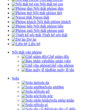
Nội thất trẻ em
Nội thất phòng tắm
Nội thất phòng thờ
Ngoại thất
Nội thất phòng khách
Nội thất phòng bếp
Nội thất phòng ngủ
Thiết kế nội thất
Dự án
Liên hệ
Nội thất văn phòng
Ghế giám đốc
Bàn nhân viên
Ghế văn phòng
Bàn quầy lễ tân
Sofa
Sofa da
Sofa giường
Sofa gỗ
Sofa góc
Sofa nhập khẩu
Sofa nỉ
Sofa tân cổ điển