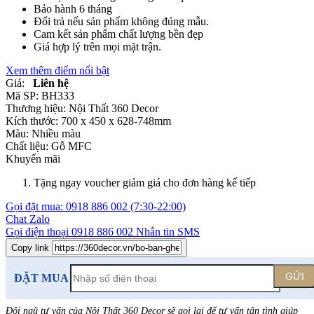
Bảo hành 6 tháng
Đổi trả nếu sản phẩm không đúng mẫu.
Cam kết sản phẩm chất lượng bền đẹp
Giá hợp lý trên mọi mặt trận.
Xem thêm điểm nổi bật
Giá:
Liên hệ
Mã SP:
BH333
Thương hiệu:
Nội Thất 360 Decor
Kích thước:
700 x 450 x 628-748mm
Màu:
Nhiều màu
Chất liệu:
Gỗ MFC
Khuyến mãi
Tặng ngay voucher giảm giá cho đơn hàng kế tiếp
Gọi đặt mua:
0918 886 002
(7:30-22:00)
Chat Zalo
Gọi điện thoại
0918 886 002
Nhắn tin SMS
Copy link
GỬI
ĐẶT MUA
Đội ngũ tư vấn của Nội Thất 360 Decor sẽ gọi lại để tư vấn tận tình giúp