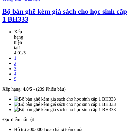
Bộ bàn ghế kèm giá sách cho học sinh cấp
1 BH333
Xếp
hạng
hiện
tại!
4.01/5
1
2
3
4
5
Xếp hạng:
4.0
/
5
-
(239 Phiếu bầu)
Đặc điểm nổi bật
Hỗ trợ 200.000đ giao hàng toàn quốc