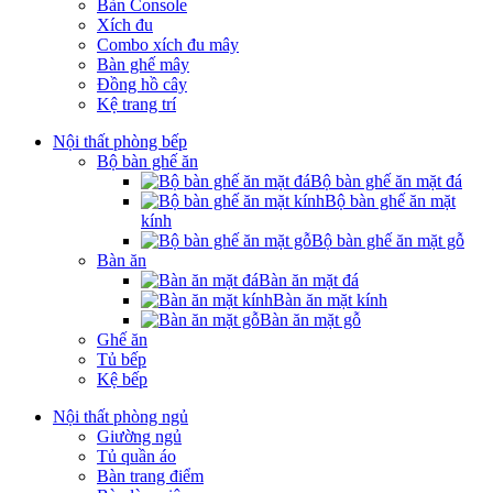
Bàn Console
Xích đu
Combo xích đu mây
Bàn ghế mây
Đồng hồ cây
Kệ trang trí
Nội thất phòng bếp
Bộ bàn ghế ăn
Bộ bàn ghế ăn mặt đá
Bộ bàn ghế ăn mặt
kính
Bộ bàn ghế ăn mặt gỗ
Bàn ăn
Bàn ăn mặt đá
Bàn ăn mặt kính
Bàn ăn mặt gỗ
Ghế ăn
Tủ bếp
Kệ bếp
Nội thất phòng ngủ
Giường ngủ
Tủ quần áo
Bàn trang điểm