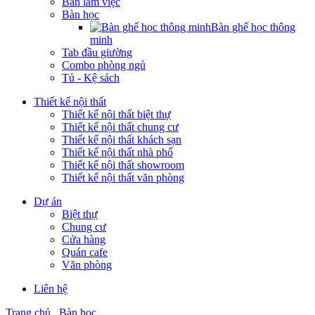
Bàn làm việc
Bàn học
Bàn ghế học thông
minh
Tab đầu giường
Combo phòng ngủ
Tủ - Kệ sách
Thiết kế nội thất
Thiết kế nội thất biệt thự
Thiết kế nội thất chung cư
Thiết kế nội thất khách sạn
Thiết kế nội thất nhà phố
Thiết kế nội thất showroom
Thiết kế nội thất văn phòng
Dự án
Biệt thự
Chung cư
Cửa hàng
Quán cafe
Văn phòng
Liên hệ
Trang chủ
Bàn học