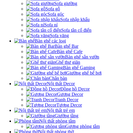
Sofa giường
Sofa gỗ
Sofa góc
Sofa nhập khẩu
Sofa nỉ
Sofa tân cổ điển
Sofa văng
Bàn ghế các loại
Bàn ghế Bar
Bàn ghế Cafe
Bàn ghế sân vườn
Ghế thư giãn
Bàn ghế Gaming
Giường ghế bể bơi
Chân bàn
Nội thất Decor
Đồng hồ Decor
Gương Decor
Tranh Decor
Tượng Decor
Nội thất trẻ em
Giường tầng
Nội thất phòng tắm
Gương phòng tắm
Nội thất phòng thờ