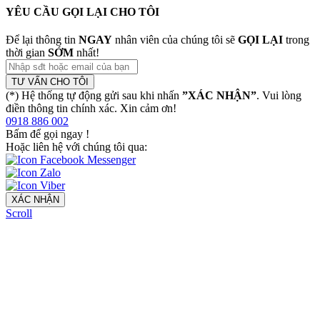
YÊU CẦU GỌI LẠI CHO TÔI
Để lại thông tin
NGAY
nhân viên của chúng tôi sẽ
GỌI LẠI
trong
thời gian
SỚM
nhất!
TƯ VẤN CHO TÔI
(*) Hệ thống tự động gửi sau khi nhấn
”XÁC NHẬN”
. Vui lòng
điền thông tin chính xác. Xin cảm ơn!
0918 886 002
Bấm để gọi ngay
!
Hoặc liên hệ với chúng tôi qua:
XÁC NHẬN
Scroll