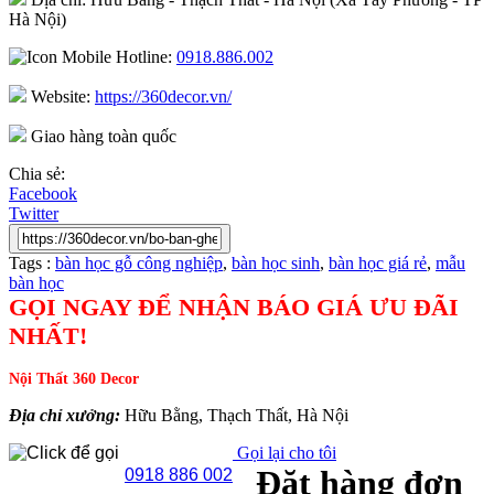
Hà Nội)
Hotline:
0918.886.002
Website:
https://360decor.vn/
Giao hàng toàn quốc
Chia sẻ:
Facebook
Twitter
Tags :
bàn học gỗ công nghiệp
,
bàn học sinh
,
bàn học giá rẻ
,
mẫu
bàn học
GỌI NGAY ĐỂ NHẬN BÁO GIÁ ƯU ĐÃI
NHẤT!
Nội Thất 360 Decor
Địa chỉ xưởng:
Hữu Bằng, Thạch Thất, Hà Nội
Gọi lại cho tôi
Đặt hàng đơn
0918 886 002