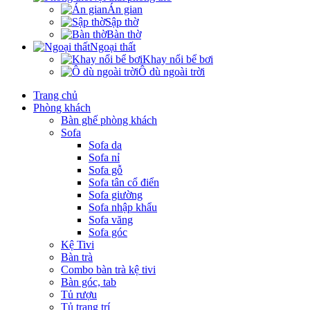
Án gian
Sập thờ
Bàn thờ
Ngoại thất
Khay nổi bể bơi
Ô dù ngoài trời
Trang chủ
Phòng khách
Bàn ghế phòng khách
Sofa
Sofa da
Sofa nỉ
Sofa gỗ
Sofa tân cổ điển
Sofa giường
Sofa nhập khẩu
Sofa văng
Sofa góc
Kệ Tivi
Bàn trà
Combo bàn trà kệ tivi
Bàn góc, tab
Tủ rượu
Tủ trang trí