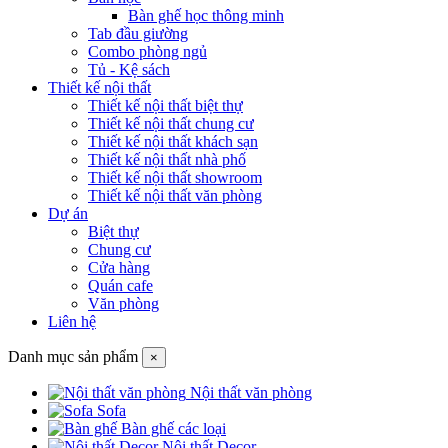
Bàn ghế học thông minh
Tab đầu giường
Combo phòng ngủ
Tủ - Kệ sách
Thiết kế nội thất
Thiết kế nội thất biệt thự
Thiết kế nội thất chung cư
Thiết kế nội thất khách sạn
Thiết kế nội thất nhà phố
Thiết kế nội thất showroom
Thiết kế nội thất văn phòng
Dự án
Biệt thự
Chung cư
Cửa hàng
Quán cafe
Văn phòng
Liên hệ
Danh mục sản phẩm
×
Nội thất văn phòng
Sofa
Bàn ghế các loại
Nội thất Decor