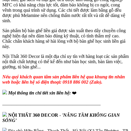
MFC có khả năng chịu lực tốt, đảm bảo không bị co ngót, cong
vênh trong quá trình sử dụng. Các chi tiết được làm bằng gỗ đều
được phủ Melamine nên chống thấm nước rất tốt và rất dễ dàng vệ
sinh.
Sản phẩm bộ bàn ghế liền giá được sản xuất theo dây chuyền công
nghệ hiện đại nên đảm bảo đúng kỹ thuật, có tính thẩm mỹ cao.
Chắc chắn khách hàng sẽ hài lòng với bộ bàn ghế học sinh liền giá
này.
Nội Thất 360 Decor là một địa chỉ uy tín với hàng loạt các sản phẩm
nội thất chất lượng có thể kể đến như bàn học sinh, bàn làm việc,
giường, tủ bàn ghế...
Nếu quý khách quan tâm sản phẩm liên hệ qua khung tin nhắn
web hoặc liên hệ số điện thoại: 0918 886 002 (Zalo).
Mọi thông tin chi tiết xin liên hệ:
❤️
—————————————————————
NỘI THẤT 360 DECOR
-
'NÂNG TẦM KHÔNG GIAN
SỐNG'
Địa chỉ: Hữu Bằng - Thạch Thất - Hà Nội (Xã Tây Phương - TP