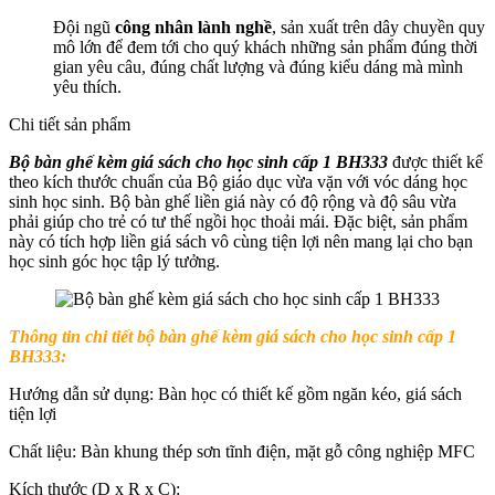
Đội ngũ
công nhân lành nghề
, sản xuất trên dây chuyền quy
mô lớn để đem tới cho quý khách những sản phẩm đúng thời
gian yêu câu, đúng chất lượng và đúng kiểu dáng mà mình
yêu thích.
Chi tiết sản phẩm
Bộ bàn ghế kèm giá sách cho học sinh cấp 1 BH333
được thiết kế
theo kích thước chuẩn của Bộ giáo dục vừa vặn với vóc dáng học
sinh học sinh. Bộ bàn ghế liền giá này có độ rộng và độ sâu vừa
phải giúp cho trẻ có tư thế ngồi học thoải mái. Đặc biệt, sản phẩm
này có tích hợp liền giá sách vô cùng tiện lợi nên mang lại cho bạn
học sinh góc học tập lý tưởng.
Thông tin chi tiết b
ộ bàn ghế kèm giá sách cho học sinh cấp 1
BH333:
Hướng dẫn sử dụng: Bàn học có thiết kế gồm ngăn kéo, giá sách
tiện lợi
Chất liệu: Bàn khung thép sơn tĩnh điện, mặt gỗ công nghiệp MFC
Kích thước (D x R x C):