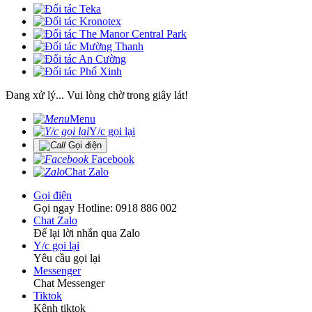
Đang xử lý... Vui lòng chờ trong giây lát!
Menu
Y/c gọi lại
Gọi điện
Facebook
Chat Zalo
Gọi điện
Gọi ngay Hotline: 0918 886 002
Chat Zalo
Để lại lời nhắn qua Zalo
Y/c gọi lại
Yêu cầu gọi lại
Messenger
Chat Messenger
Tiktok
Kênh tiktok