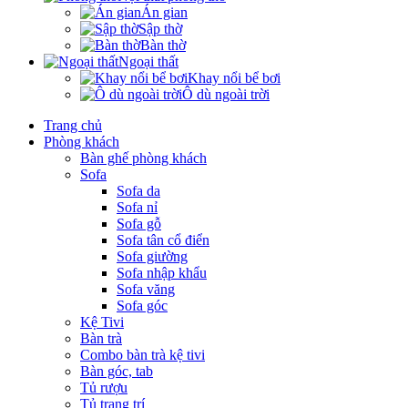
Án gian
Sập thờ
Bàn thờ
Ngoại thất
Khay nổi bể bơi
Ô dù ngoài trời
Trang chủ
Phòng khách
Bàn ghế phòng khách
Sofa
Sofa da
Sofa nỉ
Sofa gỗ
Sofa tân cổ điển
Sofa giường
Sofa nhập khẩu
Sofa văng
Sofa góc
Kệ Tivi
Bàn trà
Combo bàn trà kệ tivi
Bàn góc, tab
Tủ rượu
Tủ trang trí