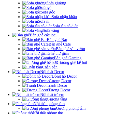
Sofa giường
Sofa gỗ
Sofa góc
Sofa nhập khẩu
Sofa nỉ
Sofa tân cổ điển
Sofa văng
Bàn ghế các loại
Bàn ghế Bar
Bàn ghế Cafe
Bàn ghế sân vườn
Ghế thư giãn
Bàn ghế Gaming
Giường ghế bể bơi
Chân bàn
Nội thất Decor
Đồng hồ Decor
Gương Decor
Tranh Decor
Tượng Decor
Nội thất trẻ em
Giường tầng
Nội thất phòng tắm
Gương phòng tắm
Nội thất phòng thờ