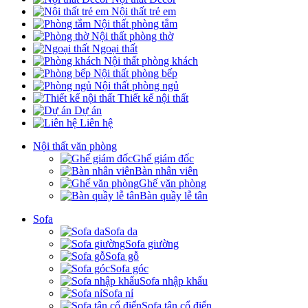
Nội thất trẻ em
Nội thất phòng tắm
Nội thất phòng thờ
Ngoại thất
Nội thất phòng khách
Nội thất phòng bếp
Nội thất phòng ngủ
Thiết kế nội thất
Dự án
Liên hệ
Nội thất văn phòng
Ghế giám đốc
Bàn nhân viên
Ghế văn phòng
Bàn quầy lễ tân
Sofa
Sofa da
Sofa giường
Sofa gỗ
Sofa góc
Sofa nhập khẩu
Sofa nỉ
Sofa tân cổ điển