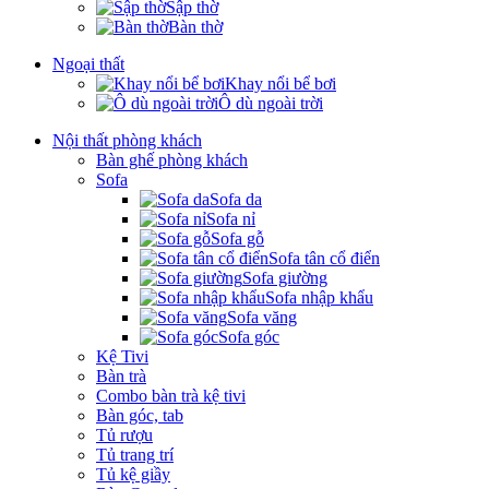
Sập thờ
Bàn thờ
Ngoại thất
Khay nổi bể bơi
Ô dù ngoài trời
Nội thất phòng khách
Bàn ghế phòng khách
Sofa
Sofa da
Sofa nỉ
Sofa gỗ
Sofa tân cổ điển
Sofa giường
Sofa nhập khẩu
Sofa văng
Sofa góc
Kệ Tivi
Bàn trà
Combo bàn trà kệ tivi
Bàn góc, tab
Tủ rượu
Tủ trang trí
Tủ kệ giầy