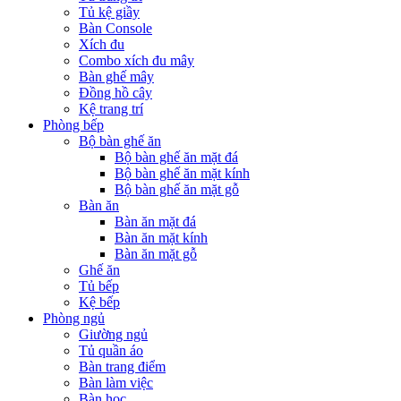
Tủ kệ giầy
Bàn Console
Xích đu
Combo xích đu mây
Bàn ghế mây
Đồng hồ cây
Kệ trang trí
Phòng bếp
Bộ bàn ghế ăn
Bộ bàn ghế ăn mặt đá
Bộ bàn ghế ăn mặt kính
Bộ bàn ghế ăn mặt gỗ
Bàn ăn
Bàn ăn mặt đá
Bàn ăn mặt kính
Bàn ăn mặt gỗ
Ghế ăn
Tủ bếp
Kệ bếp
Phòng ngủ
Giường ngủ
Tủ quần áo
Bàn trang điểm
Bàn làm việc
Bàn học