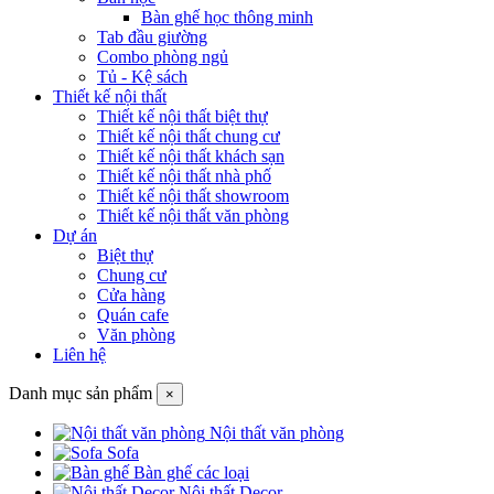
Bàn ghế học thông minh
Tab đầu giường
Combo phòng ngủ
Tủ - Kệ sách
Thiết kế nội thất
Thiết kế nội thất biệt thự
Thiết kế nội thất chung cư
Thiết kế nội thất khách sạn
Thiết kế nội thất nhà phố
Thiết kế nội thất showroom
Thiết kế nội thất văn phòng
Dự án
Biệt thự
Chung cư
Cửa hàng
Quán cafe
Văn phòng
Liên hệ
Danh mục sản phẩm
×
Nội thất văn phòng
Sofa
Bàn ghế các loại
Nội thất Decor