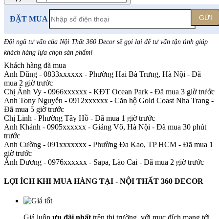
GỬI
ĐẶT MUA
Đội ngũ tư vấn của Nội Thất 360 Decor sẽ gọi lại để tư vấn tận tình giúp
khách hàng lựa chọn sản phẩm
!
Khách hàng đã mua
Anh Dũng - 0833xxxxxx
-
Phường Hai Bà Trưng, Hà Nội - Đã
mua 2 giờ trước
Chị Ánh Vy - 0966xxxxxx
-
KĐT Ocean Park - Đã mua 3 giờ trước
Anh Tony Nguyễn - 0912xxxxxx
-
Căn hộ Gold Coast Nha Trang -
Đã mua 5 giờ trước
Chị Linh
-
Phường Tây Hồ - Đã mua 1 giờ trước
Anh Khánh - 0905xxxxxx
-
Giảng Võ, Hà Nội - Đã mua 30 phút
trước
Anh Cường - 091xxxxxxx
-
Phường Đa Kao, TP HCM - Đã mua 1
giờ trước
Ánh Dương - 0976xxxxxx
-
Sapa, Lào Cai - Đã mua 2 giờ trước
LỢI ÍCH KHI MUA HÀNG TẠI - NỘI THẤT 360 DECOR
Giá luôn
ưu đãi nhất
trên thị trường, với mục đích mang tới