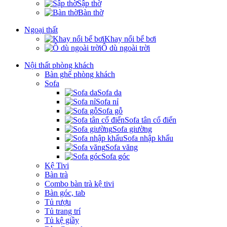
Sập thờ
Bàn thờ
Ngoại thất
Khay nổi bể bơi
Ô dù ngoài trời
Nội thất phòng khách
Bàn ghế phòng khách
Sofa
Sofa da
Sofa nỉ
Sofa gỗ
Sofa tân cổ điển
Sofa giường
Sofa nhập khẩu
Sofa văng
Sofa góc
Kệ Tivi
Bàn trà
Combo bàn trà kệ tivi
Bàn góc, tab
Tủ rượu
Tủ trang trí
Tủ kệ giầy