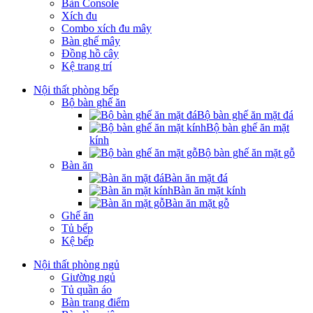
Bàn Console
Xích đu
Combo xích đu mây
Bàn ghế mây
Đồng hồ cây
Kệ trang trí
Nội thất phòng bếp
Bộ bàn ghế ăn
Bộ bàn ghế ăn mặt đá
Bộ bàn ghế ăn mặt
kính
Bộ bàn ghế ăn mặt gỗ
Bàn ăn
Bàn ăn mặt đá
Bàn ăn mặt kính
Bàn ăn mặt gỗ
Ghế ăn
Tủ bếp
Kệ bếp
Nội thất phòng ngủ
Giường ngủ
Tủ quần áo
Bàn trang điểm