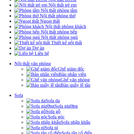
Nội thất trẻ em
Nội thất phòng tắm
Nội thất phòng thờ
Ngoại thất
Nội thất phòng khách
Nội thất phòng bếp
Nội thất phòng ngủ
Thiết kế nội thất
Dự án
Liên hệ
Nội thất văn phòng
Ghế giám đốc
Bàn nhân viên
Ghế văn phòng
Bàn quầy lễ tân
Sofa
Sofa da
Sofa giường
Sofa gỗ
Sofa góc
Sofa nhập khẩu
Sofa nỉ
Sofa tân cổ điển