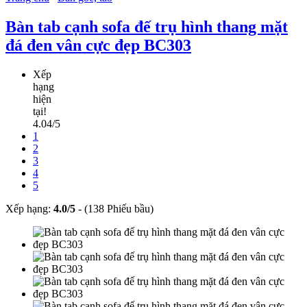
Bàn tab cạnh sofa đế trụ hình thang mặt
đá đen vân cực đẹp BC303
Xếp
hạng
hiện
tại!
4.04/5
1
2
3
4
5
Xếp hạng:
4.0
/
5
-
(138 Phiếu bầu)