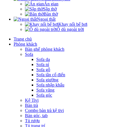
Án gian
Sập thờ
Bàn thờ
Ngoại thất
Khay nổi bể bơi
Ô dù ngoài trời
Trang chủ
Phòng khách
Bàn ghế phòng khách
Sofa
Sofa da
Sofa nỉ
Sofa gỗ
Sofa tân cổ điển
Sofa giường
Sofa nhập khẩu
Sofa văng
Sofa góc
Kệ Tivi
Bàn trà
Combo bàn trà kệ tivi
Bàn góc, tab
Tủ rượu
Tủ trang trí