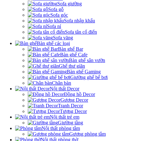
Sofa giường
Sofa gỗ
Sofa góc
Sofa nhập khẩu
Sofa nỉ
Sofa tân cổ điển
Sofa văng
Bàn ghế các loại
Bàn ghế Bar
Bàn ghế Cafe
Bàn ghế sân vườn
Ghế thư giãn
Bàn ghế Gaming
Giường ghế bể bơi
Chân bàn
Nội thất Decor
Đồng hồ Decor
Gương Decor
Tranh Decor
Tượng Decor
Nội thất trẻ em
Giường tầng
Nội thất phòng tắm
Gương phòng tắm
Nội thất phòng thờ