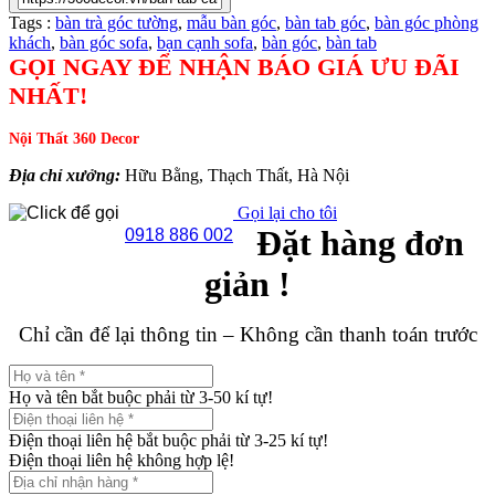
Tags :
bàn trà góc tường
,
mẫu bàn góc
,
bàn tab góc
,
bàn góc phòng
khách
,
bàn góc sofa
,
bạn cạnh sofa
,
bàn góc
,
bàn tab
GỌI NGAY ĐỂ NHẬN BÁO GIÁ ƯU ĐÃI
NHẤT!
Nội Thất 360 Decor
Địa chỉ xưởng:
Hữu Bằng, Thạch Thất, Hà Nội
Gọi lại cho tôi
Đặt hàng đơn
0918 886 002
giản !
Chỉ cần để lại thông tin – Không cần thanh toán trước
Họ và tên bắt buộc phải từ 3-50 kí tự!
Điện thoại liên hệ bắt buộc phải từ 3-25 kí tự!
Điện thoại liên hệ không hợp lệ!