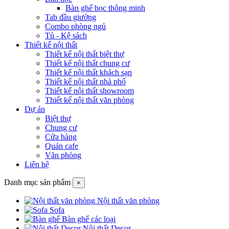
Bàn ghế học thông minh
Tab đầu giường
Combo phòng ngủ
Tủ - Kệ sách
Thiết kế nội thất
Thiết kế nội thất biệt thự
Thiết kế nội thất chung cư
Thiết kế nội thất khách sạn
Thiết kế nội thất nhà phố
Thiết kế nội thất showroom
Thiết kế nội thất văn phòng
Dự án
Biệt thự
Chung cư
Cửa hàng
Quán cafe
Văn phòng
Liên hệ
Danh mục sản phẩm
×
Nội thất văn phòng
Sofa
Bàn ghế các loại
Nội thất Decor