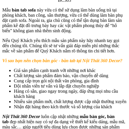
Mẫu
bàn tab sofa
này vừa có thể sử dụng làm bàn uống trà tại
phòng khách, ban công, sân thượng, vừa có thể dùng làm bàn phụ
đặt cạnh sofa. Ngoài ra, gia chủ cũng có thể tận dụng bàn làm sản
phẩm kê đặt đồ trưng bày hay các vật phẩm phong thủy để “hô
biến” không gian nhà thêm sinh động.
Nếu Quý Khách yêu thích mẫu sản phẩm này hãy nhanh tay gọi
đến chúng tôi. Chúng tôi sẽ tư vấn giải đáp miễn phí những thắc
mắc về sản phẩm để Quý Khách nắm rõ thông tin chi tiết hơn.
Vì sao bạn nên chọn bàn góc - bàn tab tại Nội Thất 360 Decor?
Giá sản phẩm cạnh tranh với những nơi khác
Chất lượng sản phẩm đảm bảo, vận chuyển dễ dàng
Cung cấp trọn gói nội thất văn phòng, gia đình
Đội nhân viên tư vấn và lắp đặt chuyên nghiệp
Hàng có sẵn, giao ngay trong ngày, đáp ứng mọi nhu cầu
khách hàng
Nhiều sản phẩm mới, chất lượng được cập nhật thường xuyên
Nhận đặt hàng theo kích thước và số lượng của khách
Nội Thất 360 Decor
luôn cập nhật những
mẫu bàn góc, bàn
tab
đẹp nhất hiện nay có sự đa dạng về thiết kế kiểu dáng, mẫu mã,
màu sắc… giúp người tiêu dùng lựa chọn được những sản phẩm