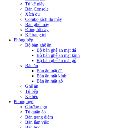
Tủ kệ giầy
Bàn Console
Xích đu
Combo xích đu mây
Bàn ghế mây
Đồng hồ cây
Kệ trang trí
Phòng bếp
Bộ bàn ghế ăn
Bộ bàn ghế ăn mặt đá
Bộ bàn ghế ăn mặt kính
Bộ bàn ghế ăn mặt gỗ
Bàn ăn
Bàn ăn mặt đá
Bàn ăn mặt kính
Bàn ăn mặt gỗ
Ghế ăn
Tủ bếp
Kệ bếp
Phòng ngủ
Giường ngủ
Tủ quần áo
Bàn trang điểm
Bàn làm việc
Bàn học