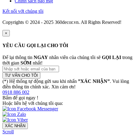
Chính sách bảo mật
Kết nối với chúng tôi
Copyrights © 2024 - 2025 360decor.vn. All Rights Reserved!
×
YÊU CẦU GỌI LẠI CHO TÔI
Để lại thông tin
NGAY
nhân viên của chúng tôi sẽ
GỌI LẠI
trong
thời gian
SỚM
nhất!
TƯ VẤN CHO TÔI
(*) Hệ thống tự động gửi sau khi nhấn
”XÁC NHẬN”
. Vui lòng
điền thông tin chính xác. Xin cảm ơn!
0918 886 002
Bấm để gọi ngay
!
Hoặc liên hệ với chúng tôi qua:
XÁC NHẬN
Scroll