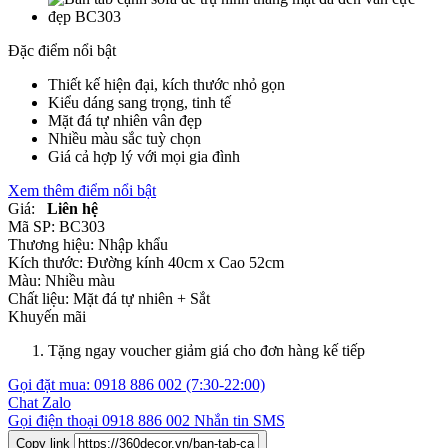
Đặc điểm nổi bật
Thiết kế hiện đại, kích thước nhỏ gọn
Kiểu dáng sang trọng, tinh tế
Mặt đá tự nhiên vân đẹp
Nhiều màu sắc tuỳ chọn
Giá cả hợp lý với mọi gia đình
Xem thêm điểm nổi bật
Giá:
Liên hệ
Mã SP:
BC303
Thương hiệu:
Nhập khẩu
Kích thước:
Đường kính 40cm x Cao 52cm
Màu:
Nhiều màu
Chất liệu:
Mặt đá tự nhiên +
Sắt
Khuyến mãi
Tặng ngay voucher giảm giá cho đơn hàng kế tiếp
Gọi đặt mua:
0918 886 002
(7:30-22:00)
Chat Zalo
Gọi điện thoại
0918 886 002
Nhắn tin SMS
Copy link