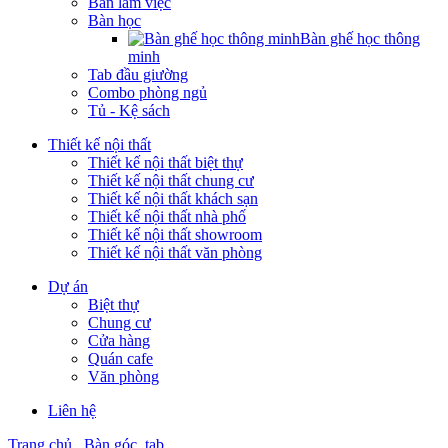
Bàn làm việc
Bàn học
Bàn ghế học thông
minh
Tab đầu giường
Combo phòng ngủ
Tủ - Kệ sách
Thiết kế nội thất
Thiết kế nội thất biệt thự
Thiết kế nội thất chung cư
Thiết kế nội thất khách sạn
Thiết kế nội thất nhà phố
Thiết kế nội thất showroom
Thiết kế nội thất văn phòng
Dự án
Biệt thự
Chung cư
Cửa hàng
Quán cafe
Văn phòng
Liên hệ
Trang chủ
Bàn góc, tab