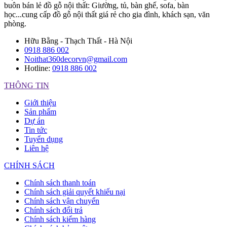
buôn bán lẻ đồ gỗ nội thất: Giường, tủ, bàn ghế, sofa, bàn
học...cung cấp đồ gỗ nội thất giá rẻ cho gia đình, khách sạn, văn
phòng.
Hữu Bằng - Thạch Thất - Hà Nội
0918 886 002
Noithat360decorvn@gmail.com
Hotline:
0918 886 002
THÔNG TIN
Giới thiệu
Sản phẩm
Dự án
Tin tức
Tuyển dụng
Liên hệ
CHÍNH SÁCH
Chính sách thanh toán
Chính sách giải quyết khiếu nại
Chính sách vận chuyển
Chính sách đổi trả
Chính sách kiểm hàng