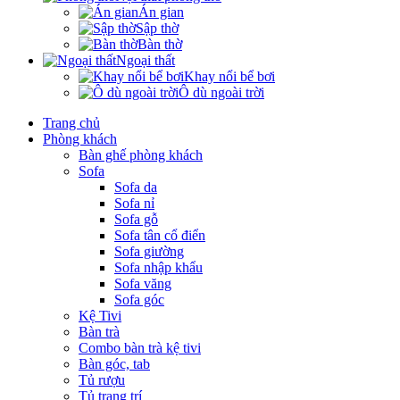
Án gian
Sập thờ
Bàn thờ
Ngoại thất
Khay nổi bể bơi
Ô dù ngoài trời
Trang chủ
Phòng khách
Bàn ghế phòng khách
Sofa
Sofa da
Sofa nỉ
Sofa gỗ
Sofa tân cổ điển
Sofa giường
Sofa nhập khẩu
Sofa văng
Sofa góc
Kệ Tivi
Bàn trà
Combo bàn trà kệ tivi
Bàn góc, tab
Tủ rượu
Tủ trang trí