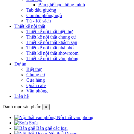
Bàn ghế học thông minh
Tab đầu giường
Combo phòng ngủ
Tủ - Kệ sách
Thiết kế nội thất
Thiết kế nội thất biệt thự
Thiết kế nội thất chung cư
Thiết kế nội thất khách sạn
Thiết kế nội thất nhà phố
Thiết kế nội thất showroom
Thiết kế nội thất văn phòng
Dự án
Biệt thự
Chung cư
Cửa hàng
Quán cafe
Văn phòng
Liên hệ
Danh mục sản phẩm
×
Nội thất văn phòng
Sofa
Bàn ghế các loại
Nội thất Decor