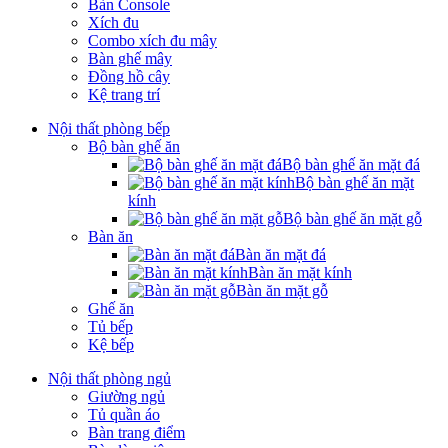
Bàn Console
Xích đu
Combo xích đu mây
Bàn ghế mây
Đồng hồ cây
Kệ trang trí
Nội thất phòng bếp
Bộ bàn ghế ăn
Bộ bàn ghế ăn mặt đá
Bộ bàn ghế ăn mặt
kính
Bộ bàn ghế ăn mặt gỗ
Bàn ăn
Bàn ăn mặt đá
Bàn ăn mặt kính
Bàn ăn mặt gỗ
Ghế ăn
Tủ bếp
Kệ bếp
Nội thất phòng ngủ
Giường ngủ
Tủ quần áo
Bàn trang điểm