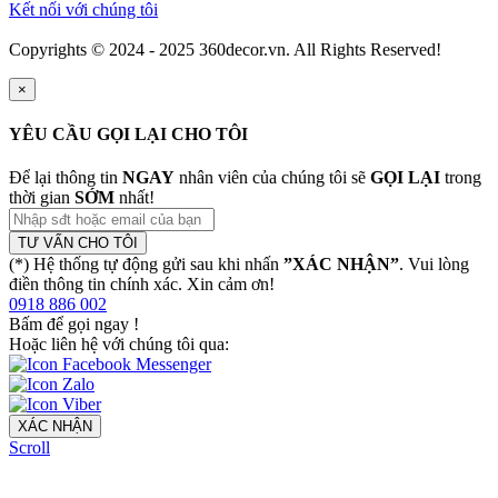
Kết nối với chúng tôi
Copyrights © 2024 - 2025 360decor.vn. All Rights Reserved!
×
YÊU CẦU GỌI LẠI CHO TÔI
Để lại thông tin
NGAY
nhân viên của chúng tôi sẽ
GỌI LẠI
trong
thời gian
SỚM
nhất!
TƯ VẤN CHO TÔI
(*) Hệ thống tự động gửi sau khi nhấn
”XÁC NHẬN”
. Vui lòng
điền thông tin chính xác. Xin cảm ơn!
0918 886 002
Bấm để gọi ngay
!
Hoặc liên hệ với chúng tôi qua:
XÁC NHẬN
Scroll