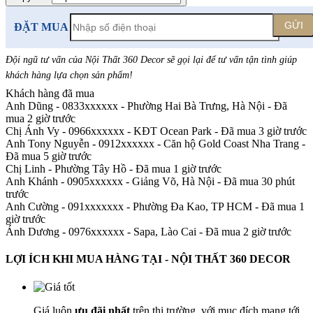
GỬI
ĐẶT MUA
Đội ngũ tư vấn của Nội Thất 360 Decor sẽ gọi lại để tư vấn tận tình giúp
khách hàng lựa chọn sản phẩm
!
Khách hàng đã mua
Anh Dũng - 0833xxxxxx
-
Phường Hai Bà Trưng, Hà Nội - Đã
mua 2 giờ trước
Chị Ánh Vy - 0966xxxxxx
-
KĐT Ocean Park - Đã mua 3 giờ trước
Anh Tony Nguyễn - 0912xxxxxx
-
Căn hộ Gold Coast Nha Trang -
Đã mua 5 giờ trước
Chị Linh
-
Phường Tây Hồ - Đã mua 1 giờ trước
Anh Khánh - 0905xxxxxx
-
Giảng Võ, Hà Nội - Đã mua 30 phút
trước
Anh Cường - 091xxxxxxx
-
Phường Đa Kao, TP HCM - Đã mua 1
giờ trước
Ánh Dương - 0976xxxxxx
-
Sapa, Lào Cai - Đã mua 2 giờ trước
LỢI ÍCH KHI MUA HÀNG TẠI - NỘI THẤT 360 DECOR
Giá luôn
ưu đãi nhất
trên thị trường, với mục đích mang tới