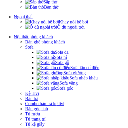
Sập thờ
Bàn thờ
Ngoại thất
Khay nổi bể bơi
Ô dù ngoài trời
Nội thất phòng khách
Bàn ghế phòng khách
Sofa
Sofa da
Sofa nỉ
Sofa gỗ
Sofa tân cổ điển
Sofa giường
Sofa nhập khẩu
Sofa văng
Sofa góc
Kệ Tivi
Bàn trà
Combo bàn trà kệ tivi
Bàn góc, tab
Tủ rượu
Tủ trang trí
Tủ kệ giầy