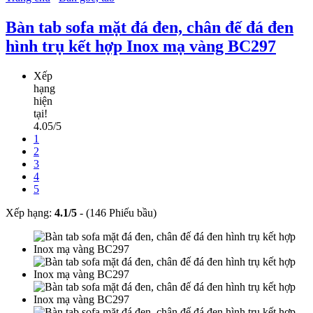
Bàn tab sofa mặt đá đen, chân đế đá đen
hình trụ kết hợp Inox mạ vàng BC297
Xếp
hạng
hiện
tại!
4.05/5
1
2
3
4
5
Xếp hạng:
4.1
/
5
-
(146 Phiếu bầu)