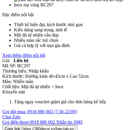
Đặc điểm nổi bật
Thiết kế hiện đại, kích thước nhỏ gọn
Kiểu dáng sang trọng, tinh tế
Mặt đá tự nhiên vân đẹp
Nhiều màu sắc tuỳ chọn
Giá cả hợp lý với mọi gia đình
Xem thêm điểm nổi bật
Giá:
Liên hệ
Mã SP:
BC297
Thương hiệu:
Nhập khẩu
Kích thước:
Đường kính 40-45cm x Cao 52cm
Màu:
Nhiều màu
Chất liệu:
Mặt đá tự nhiên +
Inox
Khuyến mãi
Tặng ngay voucher giảm giá cho đơn hàng kế tiếp
Gọi đặt mua:
0918 886 002
(7:30-22:00)
Chat Zalo
Gọi điện thoại
0918 886 002
Nhắn tin SMS
Copy link