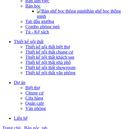
Bàn làm việc
Bàn học
Bàn ghế học thông
minh
Tab đầu giường
Combo phòng ngủ
Tủ - Kệ sách
Thiết kế nội thất
Thiết kế nội thất biệt thự
Thiết kế nội thất chung cư
Thiết kế nội thất khách sạn
Thiết kế nội thất nhà phố
Thiết kế nội thất showroom
Thiết kế nội thất văn phòng
Dự án
Biệt thự
Chung cư
Cửa hàng
Quán cafe
Văn phòng
Liên hệ
Trang chủ
Bàn góc, tab