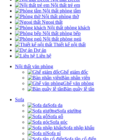
Nội thất trẻ em
Nội thất phòng tắm
Nội thất phòng thờ
Ngoại thất
Nội thất phòng khách
Nội thất phòng bếp
Nội thất phòng ngủ
Thiết kế nội thất
Dự án
Liên hệ
Nội thất văn phòng
Ghế giám đốc
Bàn nhân viên
Ghế văn phòng
Bàn quầy lễ tân
Sofa
Sofa da
Sofa giường
Sofa gỗ
Sofa góc
Sofa nhập khẩu
Sofa nỉ
Sofa tân cổ điển