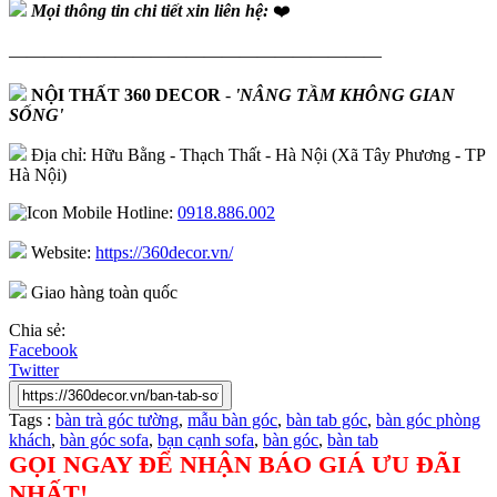
Mọi thông tin chi tiết xin liên hệ:
❤️
—————————————————————
NỘI THẤT 360 DECOR
-
'NÂNG TẦM KHÔNG GIAN
SỐNG'
Địa chỉ: Hữu Bằng - Thạch Thất - Hà Nội (Xã Tây Phương - TP
Hà Nội)
Hotline:
0918.886.002
Website:
https://360decor.vn/
Giao hàng toàn quốc
Chia sẻ:
Facebook
Twitter
Tags :
bàn trà góc tường
,
mẫu bàn góc
,
bàn tab góc
,
bàn góc phòng
khách
,
bàn góc sofa
,
bạn cạnh sofa
,
bàn góc
,
bàn tab
GỌI NGAY ĐỂ NHẬN BÁO GIÁ ƯU ĐÃI
NHẤT!