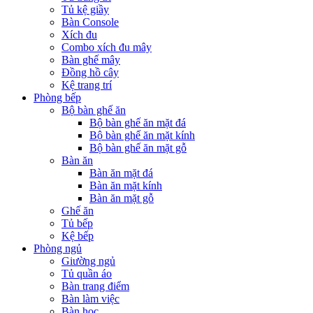
Tủ kệ giầy
Bàn Console
Xích đu
Combo xích đu mây
Bàn ghế mây
Đồng hồ cây
Kệ trang trí
Phòng bếp
Bộ bàn ghế ăn
Bộ bàn ghế ăn mặt đá
Bộ bàn ghế ăn mặt kính
Bộ bàn ghế ăn mặt gỗ
Bàn ăn
Bàn ăn mặt đá
Bàn ăn mặt kính
Bàn ăn mặt gỗ
Ghế ăn
Tủ bếp
Kệ bếp
Phòng ngủ
Giường ngủ
Tủ quần áo
Bàn trang điểm
Bàn làm việc
Bàn học