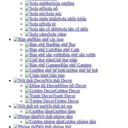
Sofa giường
Sofa gỗ
Sofa góc
Sofa nhập khẩu
Sofa nỉ
Sofa tân cổ điển
Sofa văng
Bàn ghế các loại
Bàn ghế Bar
Bàn ghế Cafe
Bàn ghế sân vườn
Ghế thư giãn
Bàn ghế Gaming
Giường ghế bể bơi
Chân bàn
Nội thất Decor
Đồng hồ Decor
Gương Decor
Tranh Decor
Tượng Decor
Nội thất trẻ em
Giường tầng
Nội thất phòng tắm
Gương phòng tắm
Nội thất phòng thờ