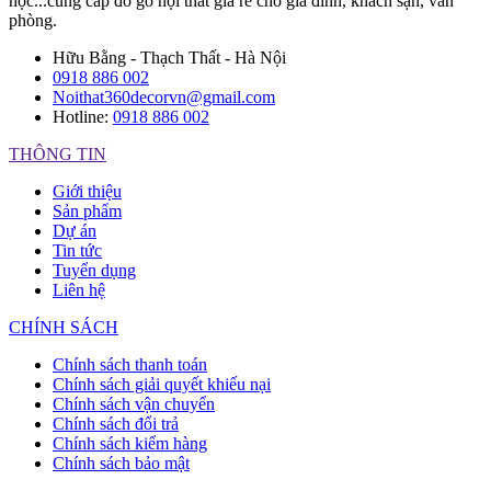
học...cung cấp đồ gỗ nội thất giá rẻ cho gia đình, khách sạn, văn
phòng.
Hữu Bằng - Thạch Thất - Hà Nội
0918 886 002
Noithat360decorvn@gmail.com
Hotline:
0918 886 002
THÔNG TIN
Giới thiệu
Sản phẩm
Dự án
Tin tức
Tuyển dụng
Liên hệ
CHÍNH SÁCH
Chính sách thanh toán
Chính sách giải quyết khiếu nại
Chính sách vận chuyển
Chính sách đổi trả
Chính sách kiểm hàng
Chính sách bảo mật