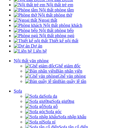
Nội thất trẻ em
Nội thất phòng tắm
Nội thất phòng thờ
Ngoại thất
Nội thất phòng khách
Nội thất phòng bếp
Nội thất phòng ngủ
Thiết kế nội thất
Dự án
Liên hệ
Nội thất văn phòng
Ghế giám đốc
Bàn nhân viên
Ghế văn phòng
Bàn quầy lễ tân
Sofa
Sofa da
Sofa giường
Sofa gỗ
Sofa góc
Sofa nhập khẩu
Sofa nỉ
Sofa tân cổ điển