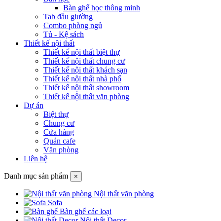
Bàn ghế học thông minh
Tab đầu giường
Combo phòng ngủ
Tủ - Kệ sách
Thiết kế nội thất
Thiết kế nội thất biệt thự
Thiết kế nội thất chung cư
Thiết kế nội thất khách sạn
Thiết kế nội thất nhà phố
Thiết kế nội thất showroom
Thiết kế nội thất văn phòng
Dự án
Biệt thự
Chung cư
Cửa hàng
Quán cafe
Văn phòng
Liên hệ
Danh mục sản phẩm
×
Nội thất văn phòng
Sofa
Bàn ghế các loại
Nội thất Decor