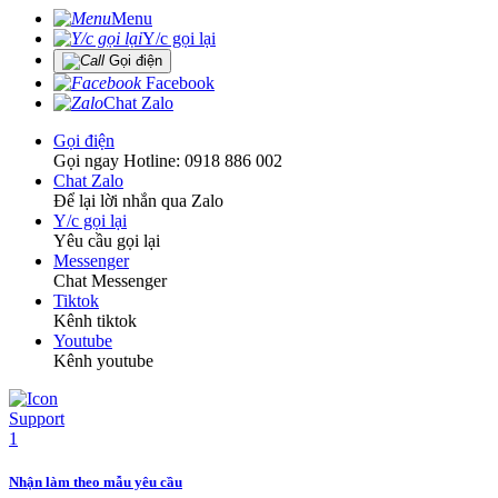
Menu
Y/c gọi lại
Gọi điện
Facebook
Chat Zalo
Gọi điện
Gọi ngay Hotline: 0918 886 002
Chat Zalo
Để lại lời nhắn qua Zalo
Y/c gọi lại
Yêu cầu gọi lại
Messenger
Chat Messenger
Tiktok
Kênh tiktok
Youtube
Kênh youtube
Nhận làm theo mẫu yêu cầu