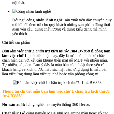
nội thất.
Đội ngũ
công nhân lành nghề
, sản xuất trên dây chuyền quy
mô lớn để đem tới cho quý khách những sản phẩm đúng thời
gian yêu câu, đúng chất lượng và đúng kiểu dáng mà mình
yêu thích.
Chi tiết sản phẩm
Bàn làm việc chữ L chân trụ kích thước 1m4 BV858
là dòng
bàn
làm việc chữ L
phổ biến hiện nay. đây là mẫu bàn thiết kế chắc
chắn hiện đại với kết cấu khung thép mặt gỗ MDF với nhiều màu.
Tự nhiên, sồi, đen. Lưu ý đây là mẫu bàn có thể đặt theo yêu cầu
khách hàng về kích thước màu sắc mặt bàn, ứng dụng là mẫu bàn
làm việc ứng dụng làm việc tại nhà hoặc văn phòng công ty.
Thông tin chi tiết mẫu bàn làm việc chữ L chân trụ kích thước
1m4 BV858:
Nơi sản xuất:
Làng nghề mô truyền thống 360 Decor.
Chất liệu:
Gỗ công nghiệp MDF phủ Melamine màu hoặc gỗ cao