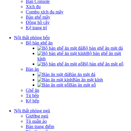
Bàn Console
Xích đu
Combo xích đu mây
Bàn ghế mây
Đồng hồ cây
Kệ trang trí
Nội thất phòng bếp
Bộ bàn ghế ăn
Bộ bàn ghế ăn mặt đá
Bộ bàn ghế ăn mặt
kính
Bộ bàn ghế ăn mặt gỗ
Bàn ăn
Bàn ăn mặt đá
Bàn ăn mặt kính
Bàn ăn mặt gỗ
Ghế ăn
Tủ bếp
Kệ bếp
Nội thất phòng ngủ
Giường ngủ
Tủ quần áo
Bàn trang điểm