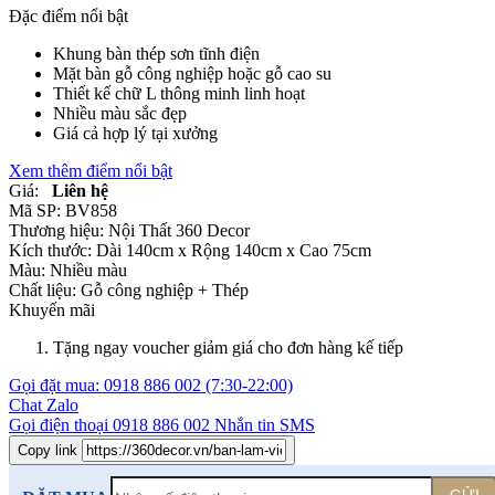
Đặc điểm nổi bật
Khung bàn thép sơn tĩnh điện
Mặt bàn gỗ công nghiệp hoặc gỗ cao su
Thiết kế chữ L thông minh linh hoạt
Nhiều màu sắc đẹp
Giá cả hợp lý tại xưởng
Xem thêm điểm nổi bật
Giá:
Liên hệ
Mã SP:
BV858
Thương hiệu:
Nội Thất 360 Decor
Kích thước:
Dài 140cm x Rộng 140cm x Cao 75cm
Màu:
Nhiều màu
Chất liệu:
Gỗ công nghiệp +
Thép
Khuyến mãi
Tặng ngay voucher giảm giá cho đơn hàng kế tiếp
Gọi đặt mua:
0918 886 002
(7:30-22:00)
Chat Zalo
Gọi điện thoại
0918 886 002
Nhắn tin SMS
Copy link