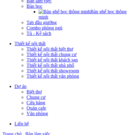
Bàn làm việc
Bàn học
Bàn ghế học thông
minh
Tab đầu giường
Combo phòng ngủ
Tủ - Kệ sách
Thiết kế nội thất
Thiết kế nội thất biệt thự
Thiết kế nội thất chung cư
Thiết kế nội thất khách sạn
Thiết kế nội thất nhà phố
Thiết kế nội thất showroom
Thiết kế nội thất văn phòng
Dự án
Biệt thự
Chung cư
Cửa hàng
Quán cafe
Văn phòng
Liên hệ
Trang chủ
Bàn làm việc