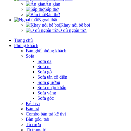
Án gian
Sập thờ
Bàn thờ
Ngoại thất
Khay nổi bể bơi
Ô dù ngoài trời
Trang chủ
Phòng khách
Bàn ghế phòng khách
Sofa
Sofa da
Sofa nỉ
Sofa gỗ
Sofa tân cổ điển
Sofa giường
Sofa nhập khẩu
Sofa văng
Sofa góc
Kệ Tivi
Bàn trà
Combo bàn trà kệ tivi
Bàn góc, tab
Tủ rượu
Tủ trang trí