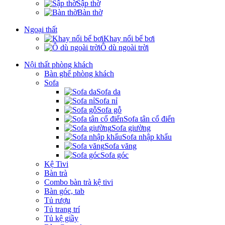
Sập thờ
Bàn thờ
Ngoại thất
Khay nổi bể bơi
Ô dù ngoài trời
Nội thất phòng khách
Bàn ghế phòng khách
Sofa
Sofa da
Sofa nỉ
Sofa gỗ
Sofa tân cổ điển
Sofa giường
Sofa nhập khẩu
Sofa văng
Sofa góc
Kệ Tivi
Bàn trà
Combo bàn trà kệ tivi
Bàn góc, tab
Tủ rượu
Tủ trang trí
Tủ kệ giầy