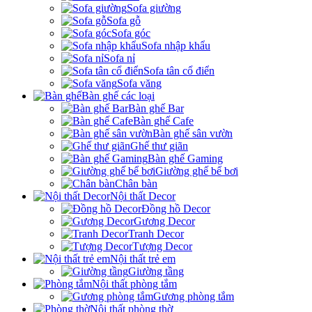
Sofa giường
Sofa gỗ
Sofa góc
Sofa nhập khẩu
Sofa nỉ
Sofa tân cổ điển
Sofa văng
Bàn ghế các loại
Bàn ghế Bar
Bàn ghế Cafe
Bàn ghế sân vườn
Ghế thư giãn
Bàn ghế Gaming
Giường ghế bể bơi
Chân bàn
Nội thất Decor
Đồng hồ Decor
Gương Decor
Tranh Decor
Tượng Decor
Nội thất trẻ em
Giường tầng
Nội thất phòng tắm
Gương phòng tắm
Nội thất phòng thờ