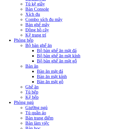
Tủ kệ giầy
Bàn Console
Xích đu
Combo xích đu mây
Bàn ghế mây
Đồng hồ cây
Kệ trang trí
Phòng bếp
Bộ bàn ghế ăn
Bộ bàn ghế ăn mặt đá
Bộ bàn ghế ăn mặt kính
Bộ bàn ghế ăn mặt gỗ
Bàn ăn
Bàn ăn mặt đá
Bàn ăn mặt kính
Bàn ăn mặt gỗ
Ghế ăn
Tủ bếp
Kệ bếp
Phòng ngủ
Giường ngủ
Tủ quần áo
Bàn trang điểm
Bàn làm việc
Bàn học