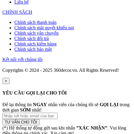
Liên hệ
CHÍNH SÁCH
Chính sách thanh toán
Chính sách giải quyết khiếu nại
Chính sách vận chuyển
Chính sách đổi trả
Chính sách kiểm hàng
Chính sách bảo mật
Kết nối với chúng tôi
Copyrights © 2024 - 2025 360decor.vn. All Rights Reserved!
×
YÊU CẦU GỌI LẠI CHO TÔI
Để lại thông tin
NGAY
nhân viên của chúng tôi sẽ
GỌI LẠI
trong
thời gian
SỚM
nhất!
TƯ VẤN CHO TÔI
(*) Hệ thống tự động gửi sau khi nhấn
”XÁC NHẬN”
. Vui lòng
điền thông tin chính xác. Xin cảm ơn!