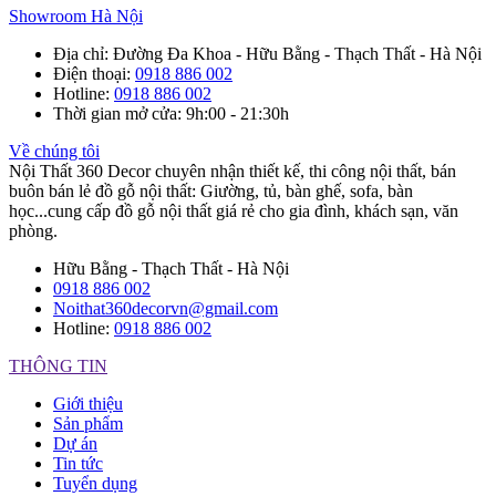
Showroom Hà Nội
Địa chỉ
: Đường Đa Khoa - Hữu Bằng - Thạch Thất - Hà Nội
Điện thoại
:
0918 886 002
Hotline
:
0918 886 002
Thời gian mở cửa
: 9h:00 - 21:30h
Về chúng tôi
Nội Thất 360 Decor chuyên nhận thiết kế, thi công nội thất, bán
buôn bán lẻ đồ gỗ nội thất: Giường, tủ, bàn ghế, sofa, bàn
học...cung cấp đồ gỗ nội thất giá rẻ cho gia đình, khách sạn, văn
phòng.
Hữu Bằng - Thạch Thất - Hà Nội
0918 886 002
Noithat360decorvn@gmail.com
Hotline:
0918 886 002
THÔNG TIN
Giới thiệu
Sản phẩm
Dự án
Tin tức
Tuyển dụng