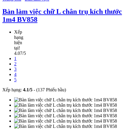
Bàn làm việc chữ L chân trụ kích thước
1m4 BV858
Xếp
hạng
hiện
tại!
4.07/5
1
2
3
4
5
Xếp hạng:
4.1
/
5
-
(137 Phiếu bầu)