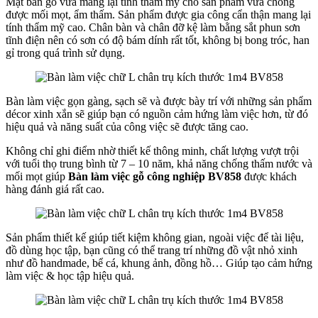
Mặt bàn gỗ vừa mang lại tính thẩm mỹ cho sản phẩm vừa chống
được mối mọt, ẩm thấm. Sản phẩm được gia công cẩn thận mang lại
tính thẩm mỹ cao. Chân bàn và chân đỡ kệ làm bằng sắt phun sơn
tĩnh điện nên có sơn có độ bám dính rất tốt, không bị bong tróc, han
gỉ trong quá trình sử dụng.
Bàn làm việc gọn gàng, sạch sẽ và được bày trí với những sản phẩm
décor xinh xắn sẽ giúp bạn có nguồn cảm hứng làm việc hơn, từ đó
hiệu quả và năng suất của công việc sẽ được tăng cao.
Không chỉ ghi điểm nhờ thiết kế thông minh, chất lượng vượt trội
với tuổi thọ trung bình từ 7 – 10 năm, khả năng chống thấm nước và
mối mọt giúp
Bàn làm việc gỗ công nghiệp BV858
được khách
hàng đánh giá rất cao.
Sản phẩm thiết kế giúp tiết kiệm không gian, ngoài việc để tài liệu,
đồ dùng học tập, bạn cũng có thể trang trí những đồ vật nhỏ xinh
như đồ handmade, bể cá, khung ảnh, đồng hồ… Giúp tạo cảm hứng
làm việc & học tập hiệu quả.