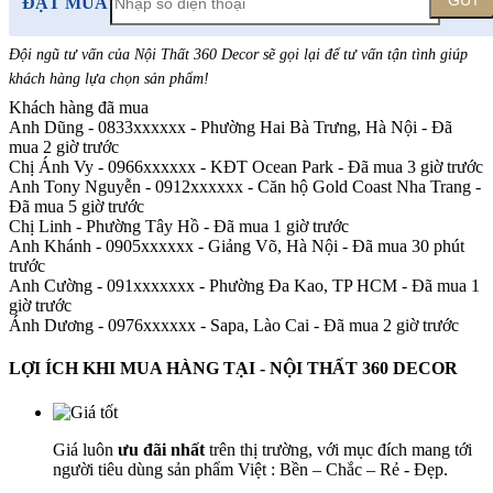
GỬI
ĐẶT MUA
Đội ngũ tư vấn của Nội Thất 360 Decor sẽ gọi lại để tư vấn tận tình giúp
khách hàng lựa chọn sản phẩm
!
Khách hàng đã mua
Anh Dũng - 0833xxxxxx
-
Phường Hai Bà Trưng, Hà Nội - Đã
mua 2 giờ trước
Chị Ánh Vy - 0966xxxxxx
-
KĐT Ocean Park - Đã mua 3 giờ trước
Anh Tony Nguyễn - 0912xxxxxx
-
Căn hộ Gold Coast Nha Trang -
Đã mua 5 giờ trước
Chị Linh
-
Phường Tây Hồ - Đã mua 1 giờ trước
Anh Khánh - 0905xxxxxx
-
Giảng Võ, Hà Nội - Đã mua 30 phút
trước
Anh Cường - 091xxxxxxx
-
Phường Đa Kao, TP HCM - Đã mua 1
giờ trước
Ánh Dương - 0976xxxxxx
-
Sapa, Lào Cai - Đã mua 2 giờ trước
LỢI ÍCH KHI MUA HÀNG TẠI - NỘI THẤT 360 DECOR
Giá luôn
ưu đãi nhất
trên thị trường, với mục đích mang tới
người tiêu dùng sản phẩm Việt : Bền – Chắc – Rẻ - Đẹp.