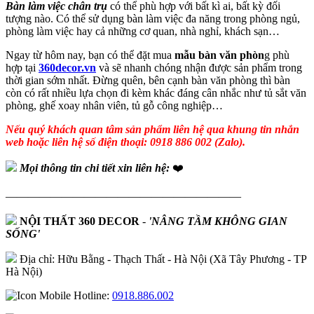
Bàn làm việc chân trụ
có thể phù hợp với bất kì ai, bất kỳ đối
tượng nào. Có thể sử dụng bàn làm việc đa năng trong phòng ngủ,
phòng làm việc hay cả những cơ quan, nhà nghỉ, khách sạn…
Ngay từ hôm nay, bạn có thể đặt mua
mẫu bàn văn phòn
g phù
hợp tại
360decor.vn
và sẽ nhanh chóng nhận được sản phẩm trong
thời gian sớm nhất. Đừng quên, bên cạnh bàn văn phòng thì bàn
còn có rất nhiều lựa chọn đi kèm khác đáng cân nhắc như tủ sắt văn
phòng, ghế xoay nhân viên, tủ gỗ công nghiệp…
Nếu quý khách quan tâm sản phẩm liên hệ qua khung tin nhắn
web hoặc liên hệ số điện thoại: 0918 886 002 (Zalo).
Mọi thông tin chi tiết xin liên hệ:
❤️
—————————————————————
NỘI THẤT 360 DECOR
-
'NÂNG TẦM KHÔNG GIAN
SỐNG'
Địa chỉ: Hữu Bằng - Thạch Thất - Hà Nội (Xã Tây Phương - TP
Hà Nội)
Hotline:
0918.886.002