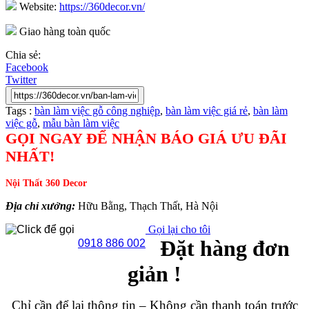
Website:
https://360decor.vn/
Giao hàng toàn quốc
Chia sẻ:
Facebook
Twitter
Tags :
bàn làm việc gỗ công nghiệp
,
bàn làm việc giá rẻ
,
bàn làm
việc gỗ
,
mẫu bàn làm việc
GỌI NGAY ĐỂ NHẬN BÁO GIÁ ƯU ĐÃI
NHẤT!
Nội Thất 360 Decor
Địa chỉ xưởng:
Hữu Bằng, Thạch Thất, Hà Nội
Gọi lại cho tôi
Đặt hàng đơn
0918 886 002
giản !
Chỉ cần để lại thông tin – Không cần thanh toán trước