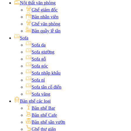
Nội thất văn phòng
Ghế giám đốc
Bàn nhân viên
Ghế văn phòng
Bàn quầy lễ tân
Sofa
Sofa da
Sofa giường
Sofa gỗ
Sofa góc
Sofa nhập khẩu
Sofa nỉ
Sofa tân cổ điển
Sofa văng
Bàn ghế các loại
Bàn ghế Bar
Bàn ghế Cafe
Bàn ghế sân vườn
Ghế thư giãn