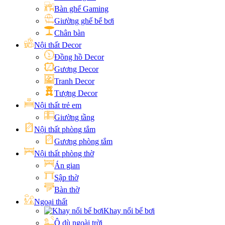
Bàn ghế Gaming
Giường ghế bể bơi
Chân bàn
Nội thất Decor
Đồng hồ Decor
Gương Decor
Tranh Decor
Tượng Decor
Nội thất trẻ em
Giường tầng
Nội thất phòng tắm
Gương phòng tắm
Nội thất phòng thờ
Án gian
Sập thờ
Bàn thờ
Ngoại thất
Khay nổi bể bơi
Ô dù ngoài trời