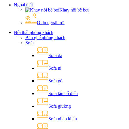
Ngoại thất
Khay nổi bể bơi
Ô dù ngoài trời
Nội thất phòng khách
Bàn ghế phòng khách
Sofa
Sofa da
Sofa nỉ
Sofa gỗ
Sofa tân cổ điển
Sofa giường
Sofa nhập khẩu