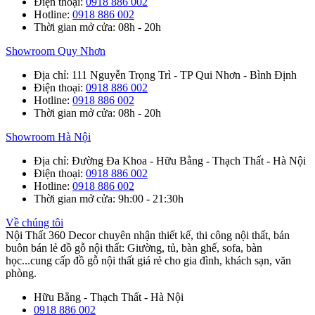
Điện thoại
:
0918 886 002
Hotline
:
0918 886 002
Thời gian mở cửa
: 08h - 20h
Showroom Quy Nhơn
Địa chỉ
: 111 Nguyễn Trọng Trì - TP Qui Nhơn - Bình Định
Điện thoại
:
0918 886 002
Hotline
:
0918 886 002
Thời gian mở cửa
: 08h - 20h
Showroom Hà Nội
Địa chỉ
: Đường Đa Khoa - Hữu Bằng - Thạch Thất - Hà Nội
Điện thoại
:
0918 886 002
Hotline
:
0918 886 002
Thời gian mở cửa
: 9h:00 - 21:30h
Về chúng tôi
Nội Thất 360 Decor chuyên nhận thiết kế, thi công nội thất, bán
buôn bán lẻ đồ gỗ nội thất: Giường, tủ, bàn ghế, sofa, bàn
học...cung cấp đồ gỗ nội thất giá rẻ cho gia đình, khách sạn, văn
phòng.
Hữu Bằng - Thạch Thất - Hà Nội
0918 886 002