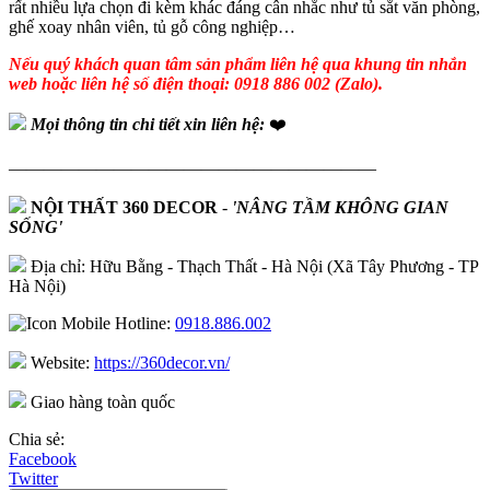
rất nhiều lựa chọn đi kèm khác đáng cân nhắc như tủ sắt văn phòng,
ghế xoay nhân viên, tủ gỗ công nghiệp…
Nếu quý khách quan tâm sản phẩm liên hệ qua khung tin nhắn
web hoặc liên hệ số điện thoại: 0918 886 002 (Zalo).
Mọi thông tin chi tiết xin liên hệ:
❤️
—————————————————————
NỘI THẤT 360 DECOR
-
'NÂNG TẦM KHÔNG GIAN
SỐNG'
Địa chỉ: Hữu Bằng - Thạch Thất - Hà Nội (Xã Tây Phương - TP
Hà Nội)
Hotline:
0918.886.002
Website:
https://360decor.vn/
Giao hàng toàn quốc
Chia sẻ:
Facebook
Twitter