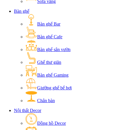
Sofa văng
Bàn ghế
Bàn ghế Bar
Bàn ghế Cafe
Bàn ghế sân vườn
Ghế thư giãn
Bàn ghế Gaming
Giường ghế bể bơi
Chân bàn
Nội thất Decor
Đồng hồ Decor