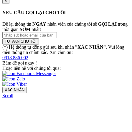
×
YÊU CẦU GỌI LẠI CHO TÔI
Để lại thông tin
NGAY
nhân viên của chúng tôi sẽ
GỌI LẠI
trong
thời gian
SỚM
nhất!
TƯ VẤN CHO TÔI
(*) Hệ thống tự động gửi sau khi nhấn
”XÁC NHẬN”
. Vui lòng
điền thông tin chính xác. Xin cảm ơn!
0918 886 002
Bấm để gọi ngay
!
Hoặc liên hệ với chúng tôi qua:
XÁC NHẬN
Scroll