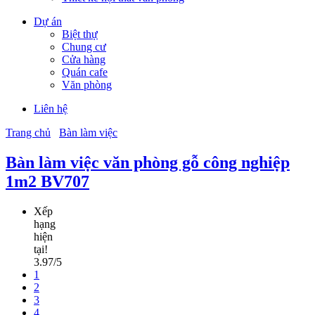
Dự án
Biệt thự
Chung cư
Cửa hàng
Quán cafe
Văn phòng
Liên hệ
Trang chủ
Bàn làm việc
Bàn làm việc văn phòng gỗ công nghiệp
1m2 BV707
Xếp
hạng
hiện
tại!
3.97/5
1
2
3
4