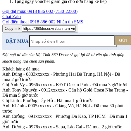
Tặng ngay voucher giảm giá cho đơn hàng kế tiếp
Gọi đặt mua:
0918 886 002
(7:30-22:00)
Chat Zalo
Gọi điện thoại
0918 886 002
Nhắn tin SMS
Copy link
GỬI
ĐẶT MUA
Đội ngũ tư vấn của Nội Thất 360 Decor sẽ gọi lại để tư vấn tận tình giúp
khách hàng lựa chọn sản phẩm
!
Khách hàng đã mua
Anh Dũng - 0833xxxxxx
-
Phường Hai Bà Trưng, Hà Nội - Đã
mua 2 giờ trước
Chị Ánh Vy - 0966xxxxxx
-
KĐT Ocean Park - Đã mua 3 giờ trước
Anh Tony Nguyễn - 0912xxxxxx
-
Căn hộ Gold Coast Nha Trang -
Đã mua 5 giờ trước
Chị Linh
-
Phường Tây Hồ - Đã mua 1 giờ trước
Anh Khánh - 0905xxxxxx
-
Giảng Võ, Hà Nội - Đã mua 30 phút
trước
Anh Cường - 091xxxxxxx
-
Phường Đa Kao, TP HCM - Đã mua 1
giờ trước
Ánh Dương - 0976xxxxxx
-
Sapa, Lào Cai - Đã mua 2 giờ trước