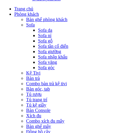
Trang chủ
Phòng khách
Bàn ghế phòng khách
Sofa
Sofa da
Sofa nỉ
Sofa gỗ
Sofa tân cổ điển
Sofa giường
Sofa nhập khẩu
Sofa văng
Sofa góc
Kệ Tivi
Bàn trà
Combo bàn trà kệ tivi
Bàn góc, tab
Tủ rượu
Tủ trang trí
Tủ kệ giầy
Bàn Console
Xích đu
Combo xích đu mây
Bàn ghế mây
Đồng hồ cây