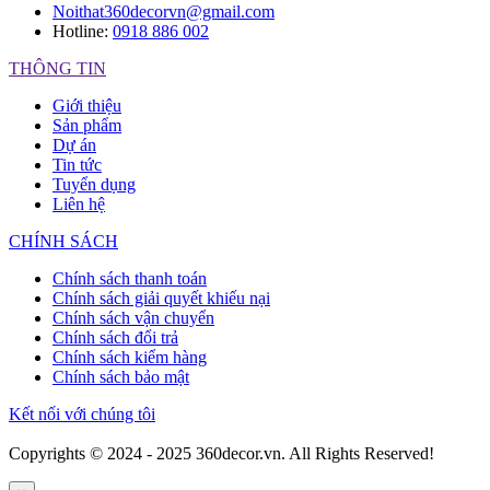
Noithat360decorvn@gmail.com
Hotline:
0918 886 002
THÔNG TIN
Giới thiệu
Sản phẩm
Dự án
Tin tức
Tuyển dụng
Liên hệ
CHÍNH SÁCH
Chính sách thanh toán
Chính sách giải quyết khiếu nại
Chính sách vận chuyển
Chính sách đổi trả
Chính sách kiểm hàng
Chính sách bảo mật
Kết nối với chúng tôi
Copyrights © 2024 - 2025 360decor.vn. All Rights Reserved!