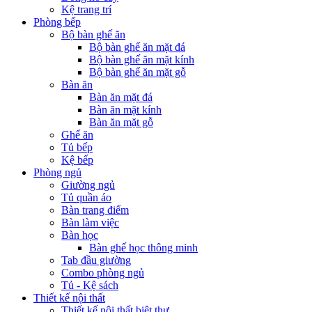
Kệ trang trí
Phòng bếp
Bộ bàn ghế ăn
Bộ bàn ghế ăn mặt đá
Bộ bàn ghế ăn mặt kính
Bộ bàn ghế ăn mặt gỗ
Bàn ăn
Bàn ăn mặt đá
Bàn ăn mặt kính
Bàn ăn mặt gỗ
Ghế ăn
Tủ bếp
Kệ bếp
Phòng ngủ
Giường ngủ
Tủ quần áo
Bàn trang điểm
Bàn làm việc
Bàn học
Bàn ghế học thông minh
Tab đầu giường
Combo phòng ngủ
Tủ - Kệ sách
Thiết kế nội thất
Thiết kế nội thất biệt thự