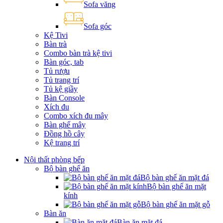
Sofa văng
Sofa góc
Kệ Tivi
Bàn trà
Combo bàn trà kệ tivi
Bàn góc, tab
Tủ rượu
Tủ trang trí
Tủ kệ giầy
Bàn Console
Xích đu
Combo xích đu mây
Bàn ghế mây
Đồng hồ cây
Kệ trang trí
Nội thất phòng bếp
Bộ bàn ghế ăn
Bộ bàn ghế ăn mặt đá
Bộ bàn ghế ăn mặt
kính
Bộ bàn ghế ăn mặt gỗ
Bàn ăn
Bàn ăn mặt đá