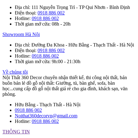
Địa chỉ
: 111 Nguyễn Trọng Trì - TP Qui Nhơn - Bình Định
Điện thoại
:
0918 886 002
Hotline
:
0918 886 002
Thời gian mở cửa
: 08h - 20h
Showroom Hà Nội
Địa chỉ
: Đường Đa Khoa - Hữu Bằng - Thạch Thất - Hà Nội
Điện thoại
:
0918 886 002
Hotline
:
0918 886 002
Thời gian mở cửa
: 9h:00 - 21:30h
Về chúng tôi
Nội Thất 360 Decor chuyên nhận thiết kế, thi công nội thất, bán
buôn bán lẻ đồ gỗ nội thất: Giường, tủ, bàn ghế, sofa, bàn
học...cung cấp đồ gỗ nội thất giá rẻ cho gia đình, khách sạn, văn
phòng.
Hữu Bằng - Thạch Thất - Hà Nội
0918 886 002
Noithat360decorvn@gmail.com
Hotline:
0918 886 002
THÔNG TIN