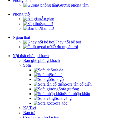
Phòng tắm
Gương phòng tắm
Phòng thờ
Án gian
Sập thờ
Bàn thờ
Ngoại thất
Khay nổi bể bơi
Ô dù ngoài trời
Nội thất phòng khách
Bàn ghế phòng khách
Sofa
Sofa da
Sofa nỉ
Sofa gỗ
Sofa tân cổ điển
Sofa giường
Sofa nhập khẩu
Sofa văng
Sofa góc
Kệ Tivi
Bàn trà
Combo bàn trà kệ tivi