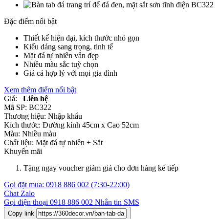
Đặc điểm nổi bật
Thiết kế hiện đại, kích thước nhỏ gọn
Kiểu dáng sang trọng, tinh tế
Mặt đá tự nhiên vân đẹp
Nhiều màu sắc tuỳ chọn
Giá cả hợp lý với mọi gia đình
Xem thêm điểm nổi bật
Giá:
Liên hệ
Mã SP:
BC322
Thương hiệu:
Nhập khẩu
Kích thước:
Đường kính 45cm x Cao 52cm
Màu:
Nhiều màu
Chất liệu:
Mặt đá tự nhiên +
Sắt
Khuyến mãi
Tặng ngay voucher giảm giá cho đơn hàng kế tiếp
Gọi đặt mua:
0918 886 002
(7:30-22:00)
Chat Zalo
Gọi điện thoại
0918 886 002
Nhắn tin SMS
Copy link