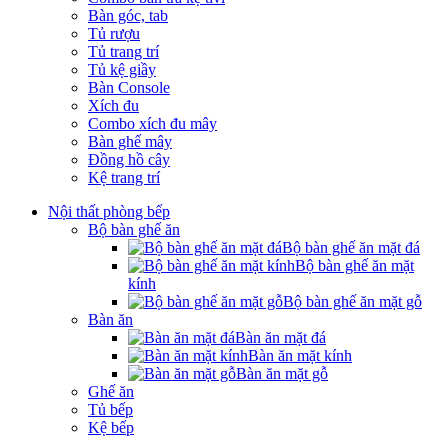
Bàn góc, tab
Tủ rượu
Tủ trang trí
Tủ kệ giầy
Bàn Console
Xích đu
Combo xích đu mây
Bàn ghế mây
Đồng hồ cây
Kệ trang trí
Nội thất phòng bếp
Bộ bàn ghế ăn
Bộ bàn ghế ăn mặt đá
Bộ bàn ghế ăn mặt
kính
Bộ bàn ghế ăn mặt gỗ
Bàn ăn
Bàn ăn mặt đá
Bàn ăn mặt kính
Bàn ăn mặt gỗ
Ghế ăn
Tủ bếp
Kệ bếp