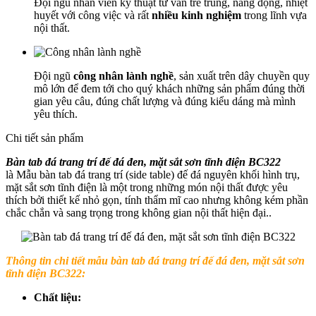
Đội ngũ nhân viên kỹ thuật tư vấn trẻ trung, năng động, nhiệt
huyết với công việc và rất
nhiều kinh nghiệm
trong lĩnh vựa
nội thất.
Đội ngũ
công nhân lành nghề
, sản xuất trên dây chuyền quy
mô lớn để đem tới cho quý khách những sản phẩm đúng thời
gian yêu câu, đúng chất lượng và đúng kiểu dáng mà mình
yêu thích.
Chi tiết sản phẩm
Bàn tab đá trang trí đế đá đen, mặt sắt sơn tĩnh điện BC322
là Mẫu bàn tab đá trang trí (side table) đế đá nguyên khối hình trụ,
mặt sắt sơn tĩnh điện là một trong những món nội thất được yêu
thích bởi thiết kế nhỏ gọn, tính thẩm mĩ cao nhưng không kém phần
chắc chắn và sang trọng trong không gian nội thất hiện đại..
Thông tin chi tiết mẫu bàn tab đá trang trí đế đá đen, mặt sắt sơn
tĩnh điện BC322:
Chất liệu: