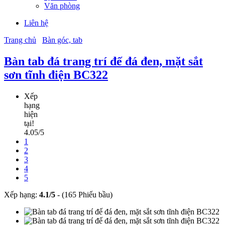
Văn phòng
Liên hệ
Trang chủ
Bàn góc, tab
Bàn tab đá trang trí đế đá đen, mặt sắt
sơn tĩnh điện BC322
Xếp
hạng
hiện
tại!
4.05/5
1
2
3
4
5
Xếp hạng:
4.1
/
5
-
(165 Phiếu bầu)