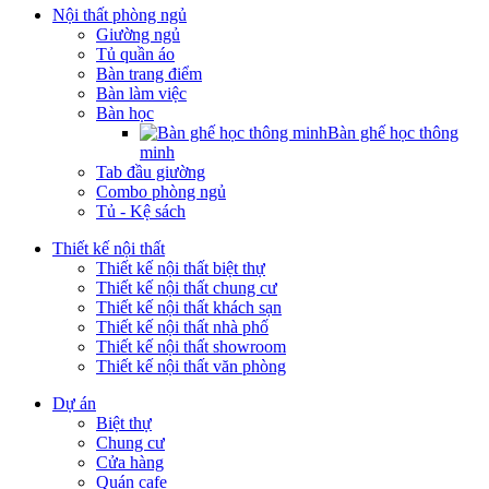
Nội thất phòng ngủ
Giường ngủ
Tủ quần áo
Bàn trang điểm
Bàn làm việc
Bàn học
Bàn ghế học thông
minh
Tab đầu giường
Combo phòng ngủ
Tủ - Kệ sách
Thiết kế nội thất
Thiết kế nội thất biệt thự
Thiết kế nội thất chung cư
Thiết kế nội thất khách sạn
Thiết kế nội thất nhà phố
Thiết kế nội thất showroom
Thiết kế nội thất văn phòng
Dự án
Biệt thự
Chung cư
Cửa hàng
Quán cafe