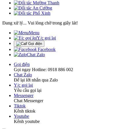
Đang xử lý... Vui lòng chờ trong giây lát!
Menu
Y/c gọi lại
Gọi điện
Facebook
Chat Zalo
Gọi điện
Gọi ngay Hotline: 0918 886 002
Chat Zalo
Để lại lời nhắn qua Zalo
Y/c gọi lại
Yêu cầu gọi lại
Messenger
Chat Messenger
Tiktok
Kênh tiktok
Youtube
Kênh youtube