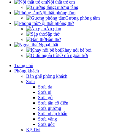
Nội thất trẻ em
Giường tầng
Nội thất phòng tắm
Gương phòng tắm
Nội thất phòng thờ
Án gian
Sập thờ
Bàn thờ
Ngoại thất
Khay nổi bể bơi
Ô dù ngoài trời
Trang chủ
Phòng khách
Bàn ghế phòng khách
Sofa
Sofa da
Sofa nỉ
Sofa gỗ
Sofa tân cổ điển
Sofa giường
Sofa nhập khẩu
Sofa văng
Sofa góc
Kệ Tivi