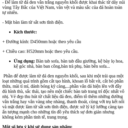
- Đế làm từ đá đen vân trắng nguyên khối được khai thác từ dãy núi
vùng Tây Bắc của Việt Nam, vân vệt và màu sắc của đá hoàn toàn
tự nhiên.
- Mặt bàn làm từ sắt sơn tĩnh điện.
Kích thước:
+ Đường kính: D450mm hoặc theo yêu cầu
+ Chiều cao: H520mm hoặc theo yêu cầu.
Ứng dụng:
Bàn tab sofa, bàn tab đầu giường, kệ bày lọ hoa,
kệ góc nhà, bàn ban công,bàn trà phụ, bàn bên sofa...
Phần đế được làm từ đá đen nguyên khối, sau khi một trải qua một
loạt những quá trình gồm cắt tạo hình, khoan lỗ bắt vít, cắt bỏ phần
thừa, mài tỉ mỉ, đánh bóng kỹ càng,...phần vân đá hiện lên với đầy
đủ hình thù, sắc thái, tạo nên một chiếc bàn tab trang trí độc nhất vô
nhị. Vẻ đẹp thu hút từ chất liệu đá đen, điểm tô thêm những đường
vân trắng hay vân vàng nhẹ nhàng, thanh thoát, cùng với trụ kết nối
và mặt được làm từ sắt sơn tĩnh điện, được xử lý kỹ lưỡng càng tạo
ấn tượng mạnh cho những tín đồ yêu thích sự đơn giản nhưng
không kém phần tinh tế, trang trọng.
Một số lưu ý khi sử dụng sản phẩm: