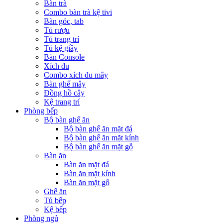
Bàn trà
Combo bàn trà kệ tivi
Bàn góc, tab
Tủ rượu
Tủ trang trí
Tủ kệ giầy
Bàn Console
Xích đu
Combo xích đu mây
Bàn ghế mây
Đồng hồ cây
Kệ trang trí
Phòng bếp
Bộ bàn ghế ăn
Bộ bàn ghế ăn mặt đá
Bộ bàn ghế ăn mặt kính
Bộ bàn ghế ăn mặt gỗ
Bàn ăn
Bàn ăn mặt đá
Bàn ăn mặt kính
Bàn ăn mặt gỗ
Ghế ăn
Tủ bếp
Kệ bếp
Phòng ngủ