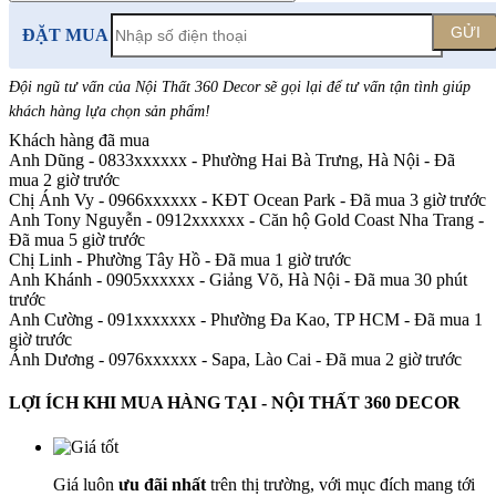
GỬI
ĐẶT MUA
Đội ngũ tư vấn của Nội Thất 360 Decor sẽ gọi lại để tư vấn tận tình giúp
khách hàng lựa chọn sản phẩm
!
Khách hàng đã mua
Anh Dũng - 0833xxxxxx
-
Phường Hai Bà Trưng, Hà Nội - Đã
mua 2 giờ trước
Chị Ánh Vy - 0966xxxxxx
-
KĐT Ocean Park - Đã mua 3 giờ trước
Anh Tony Nguyễn - 0912xxxxxx
-
Căn hộ Gold Coast Nha Trang -
Đã mua 5 giờ trước
Chị Linh
-
Phường Tây Hồ - Đã mua 1 giờ trước
Anh Khánh - 0905xxxxxx
-
Giảng Võ, Hà Nội - Đã mua 30 phút
trước
Anh Cường - 091xxxxxxx
-
Phường Đa Kao, TP HCM - Đã mua 1
giờ trước
Ánh Dương - 0976xxxxxx
-
Sapa, Lào Cai - Đã mua 2 giờ trước
LỢI ÍCH KHI MUA HÀNG TẠI - NỘI THẤT 360 DECOR
Giá luôn
ưu đãi nhất
trên thị trường, với mục đích mang tới