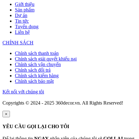
Giới thiệu
Sản phẩm
Dự án
Tin tức
Tuyển dụng
Liên hệ
CHÍNH SÁCH
Chính sách thanh toán
Chính sách giải quyết khiếu nại
Chính sách vận chuyển
Chính sách đổi trả
Chính sách kiểm hàng
Chính sách bảo mật
Kết nối với chúng tôi
Copyrights © 2024 - 2025 360decor.vn. All Rights Reserved!
×
YÊU CẦU GỌI LẠI CHO TÔI
Để lại thông tin
NGAY
nhân viên của chúng tôi sẽ
GỌI LẠI
trong