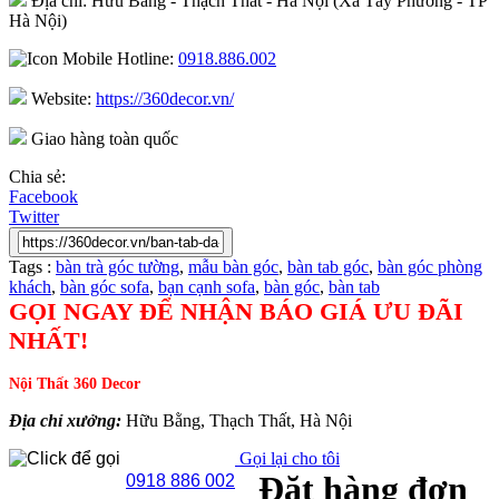
Địa chỉ: Hữu Bằng - Thạch Thất - Hà Nội (Xã Tây Phương - TP
Hà Nội)
Hotline:
0918.886.002
Website:
https://360decor.vn/
Giao hàng toàn quốc
Chia sẻ:
Facebook
Twitter
Tags :
bàn trà góc tường
,
mẫu bàn góc
,
bàn tab góc
,
bàn góc phòng
khách
,
bàn góc sofa
,
bạn cạnh sofa
,
bàn góc
,
bàn tab
GỌI NGAY ĐỂ NHẬN BÁO GIÁ ƯU ĐÃI
NHẤT!
Nội Thất 360 Decor
Địa chỉ xưởng:
Hữu Bằng, Thạch Thất, Hà Nội
Gọi lại cho tôi
Đặt hàng đơn
0918 886 002