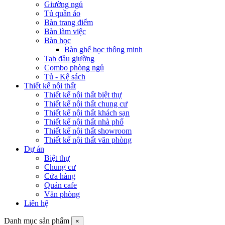
Giường ngủ
Tủ quần áo
Bàn trang điểm
Bàn làm việc
Bàn học
Bàn ghế học thông minh
Tab đầu giường
Combo phòng ngủ
Tủ - Kệ sách
Thiết kế nội thất
Thiết kế nội thất biệt thự
Thiết kế nội thất chung cư
Thiết kế nội thất khách sạn
Thiết kế nội thất nhà phố
Thiết kế nội thất showroom
Thiết kế nội thất văn phòng
Dự án
Biệt thự
Chung cư
Cửa hàng
Quán cafe
Văn phòng
Liên hệ
Danh mục sản phẩm
×