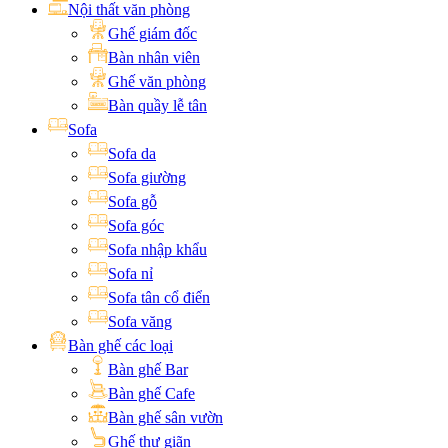
Nội thất văn phòng
Ghế giám đốc
Bàn nhân viên
Ghế văn phòng
Bàn quầy lễ tân
Sofa
Sofa da
Sofa giường
Sofa gỗ
Sofa góc
Sofa nhập khẩu
Sofa nỉ
Sofa tân cổ điển
Sofa văng
Bàn ghế các loại
Bàn ghế Bar
Bàn ghế Cafe
Bàn ghế sân vườn
Ghế thư giãn