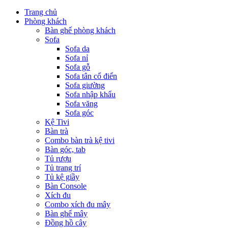
Trang chủ
Phòng khách
Bàn ghế phòng khách
Sofa
Sofa da
Sofa nỉ
Sofa gỗ
Sofa tân cổ điển
Sofa giường
Sofa nhập khẩu
Sofa văng
Sofa góc
Kệ Tivi
Bàn trà
Combo bàn trà kệ tivi
Bàn góc, tab
Tủ rượu
Tủ trang trí
Tủ kệ giầy
Bàn Console
Xích đu
Combo xích đu mây
Bàn ghế mây
Đồng hồ cây