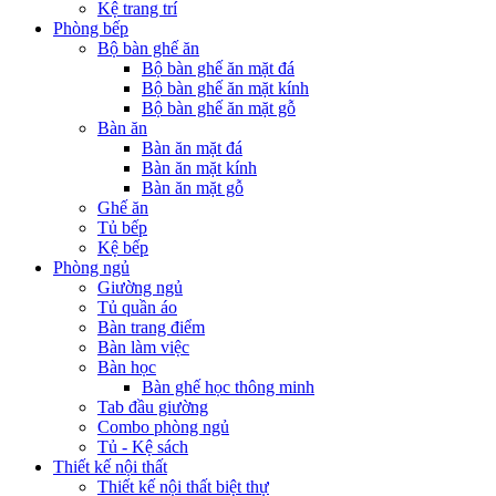
Kệ trang trí
Phòng bếp
Bộ bàn ghế ăn
Bộ bàn ghế ăn mặt đá
Bộ bàn ghế ăn mặt kính
Bộ bàn ghế ăn mặt gỗ
Bàn ăn
Bàn ăn mặt đá
Bàn ăn mặt kính
Bàn ăn mặt gỗ
Ghế ăn
Tủ bếp
Kệ bếp
Phòng ngủ
Giường ngủ
Tủ quần áo
Bàn trang điểm
Bàn làm việc
Bàn học
Bàn ghế học thông minh
Tab đầu giường
Combo phòng ngủ
Tủ - Kệ sách
Thiết kế nội thất
Thiết kế nội thất biệt thự