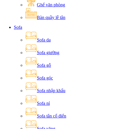
Ghế văn phòng
Bàn quầy lễ tân
Sofa
Sofa da
Sofa giường
Sofa gỗ
Sofa góc
Sofa nhập khẩu
Sofa nỉ
Sofa tân cổ điển
Sofa văng