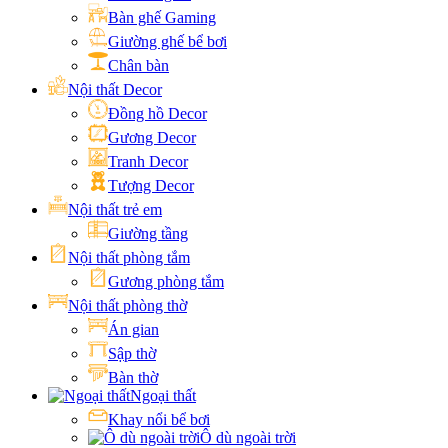
Bàn ghế Gaming
Giường ghế bể bơi
Chân bàn
Nội thất Decor
Đồng hồ Decor
Gương Decor
Tranh Decor
Tượng Decor
Nội thất trẻ em
Giường tầng
Nội thất phòng tắm
Gương phòng tắm
Nội thất phòng thờ
Án gian
Sập thờ
Bàn thờ
Ngoại thất
Khay nổi bể bơi
Ô dù ngoài trời