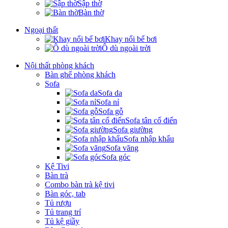
Sập thờ
Bàn thờ
Ngoại thất
Khay nổi bể bơi
Ô dù ngoài trời
Nội thất phòng khách
Bàn ghế phòng khách
Sofa
Sofa da
Sofa nỉ
Sofa gỗ
Sofa tân cổ điển
Sofa giường
Sofa nhập khẩu
Sofa văng
Sofa góc
Kệ Tivi
Bàn trà
Combo bàn trà kệ tivi
Bàn góc, tab
Tủ rượu
Tủ trang trí
Tủ kệ giầy