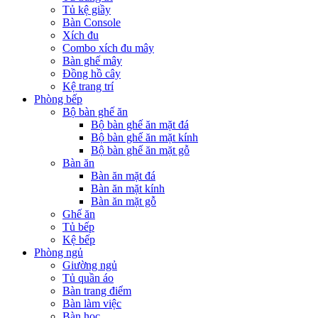
Tủ kệ giầy
Bàn Console
Xích đu
Combo xích đu mây
Bàn ghế mây
Đồng hồ cây
Kệ trang trí
Phòng bếp
Bộ bàn ghế ăn
Bộ bàn ghế ăn mặt đá
Bộ bàn ghế ăn mặt kính
Bộ bàn ghế ăn mặt gỗ
Bàn ăn
Bàn ăn mặt đá
Bàn ăn mặt kính
Bàn ăn mặt gỗ
Ghế ăn
Tủ bếp
Kệ bếp
Phòng ngủ
Giường ngủ
Tủ quần áo
Bàn trang điểm
Bàn làm việc
Bàn học