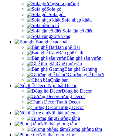
Sofa giường
Sofa gỗ
Sofa góc
Sofa nhập khẩu
Sofa nỉ
Sofa tân cổ điển
Sofa văng
Bàn ghế các loại
Bàn ghế Bar
Bàn ghế Cafe
Bàn ghế sân vườn
Ghế thư giãn
Bàn ghế Gaming
Giường ghế bể bơi
Chân bàn
Nội thất Decor
Đồng hồ Decor
Gương Decor
Tranh Decor
Tượng Decor
Nội thất trẻ em
Giường tầng
Nội thất phòng tắm
Gương phòng tắm
Nội thất phòng thờ