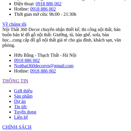
Điện thoại
:
0918 886 002
Hotline
:
0918 886 002
Thời gian mở cửa
: 9h:00 - 21:30h
Về chúng tôi
Nội Thất 360 Decor chuyên nhận thiết kế, thi công nội thất, bán
buôn bán lẻ đồ gỗ nội thất: Giường, tủ, bàn ghế, sofa, bàn
học...cung cấp đồ gỗ nội thất giá rẻ cho gia đình, khách sạn, văn
phòng.
Hữu Bằng - Thạch Thất - Hà Nội
0918 886 002
Noithat360decorvn@gmail.com
Hotline:
0918 886 002
THÔNG TIN
Giới thiệu
Sản phẩm
Dự án
Tin tức
Tuyển dụng
Liên hệ
CHÍNH SÁCH