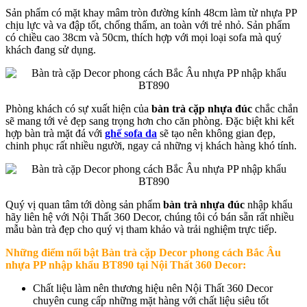
Sản phẩm có mặt khay mâm tròn đường kính 48cm làm từ nhựa PP
chịu lực và va đập tốt, chống thấm, an toàn với trẻ nhỏ. Sản phẩm
có chiều cao 38cm và 50cm, thích hợp với mọi loại sofa mà quý
khách đang sử dụng.
Phòng khách có sự xuất hiện của
bàn trà cặp nhựa đúc
chắc chắn
sẽ mang tới vẻ đẹp sang trọng hơn cho căn phòng. Đặc biệt khi kết
hợp bàn trà mặt đá với
ghế sofa da
sẽ tạo nên không gian đẹp,
chinh phục rất nhiều người, ngay cả những vị khách hàng khó tính.
Quý vị quan tâm tới dòng sản phẩm
bàn trà nhựa đúc
nhập khẩu
hãy liên hệ với Nội Thất 360 Decor, chúng tôi có bán sẵn rất nhiều
mẫu bàn trà đẹp cho quý vị tham khảo và trải nghiệm trực tiếp.
Những điểm nổi bật
Bàn trà cặp Decor phong cách Bắc Âu
nhựa PP nhập khẩu BT890
tại Nội Thất 360 Decor:
Chất liệu làm nên thương hiệu nên Nội Thất 360 Decor
chuyên cung cấp những mặt hàng với chất liệu siêu tốt