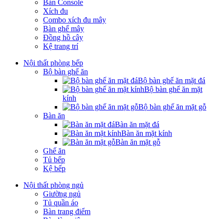
Bàn Console
Xích đu
Combo xích đu mây
Bàn ghế mây
Đồng hồ cây
Kệ trang trí
Nội thất phòng bếp
Bộ bàn ghế ăn
Bộ bàn ghế ăn mặt đá
Bộ bàn ghế ăn mặt
kính
Bộ bàn ghế ăn mặt gỗ
Bàn ăn
Bàn ăn mặt đá
Bàn ăn mặt kính
Bàn ăn mặt gỗ
Ghế ăn
Tủ bếp
Kệ bếp
Nội thất phòng ngủ
Giường ngủ
Tủ quần áo
Bàn trang điểm