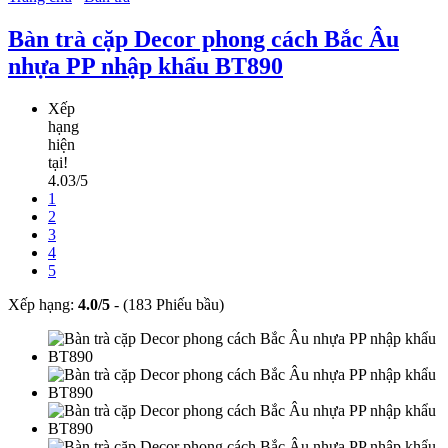
Bàn trà cặp Decor phong cách Bắc Âu
nhựa PP nhập khẩu BT890
Xếp
hạng
hiện
tại!
4.03/5
1
2
3
4
5
Xếp hạng:
4.0
/
5
-
(183 Phiếu bầu)