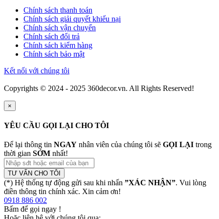
Chính sách thanh toán
Chính sách giải quyết khiếu nại
Chính sách vận chuyển
Chính sách đổi trả
Chính sách kiểm hàng
Chính sách bảo mật
Kết nối với chúng tôi
Copyrights © 2024 - 2025 360decor.vn. All Rights Reserved!
×
YÊU CẦU GỌI LẠI CHO TÔI
Để lại thông tin
NGAY
nhân viên của chúng tôi sẽ
GỌI LẠI
trong
thời gian
SỚM
nhất!
TƯ VẤN CHO TÔI
(*) Hệ thống tự động gửi sau khi nhấn
”XÁC NHẬN”
. Vui lòng
điền thông tin chính xác. Xin cảm ơn!
0918 886 002
Bấm để gọi ngay
!
Hoặc liên hệ với chúng tôi qua: