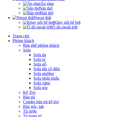
Án gian
Sập thờ
Bàn thờ
Ngoại thất
Khay nổi bể bơi
Ô dù ngoài trời
Trang chủ
Phòng khách
Bàn ghế phòng khách
Sofa
Sofa da
Sofa nỉ
Sofa gỗ
Sofa tân cổ điển
Sofa giường
Sofa nhập khẩu
Sofa văng
Sofa góc
Kệ Tivi
Bàn trà
Combo bàn trà kệ tivi
Bàn góc, tab
Tủ rượu
Tủ trang trí