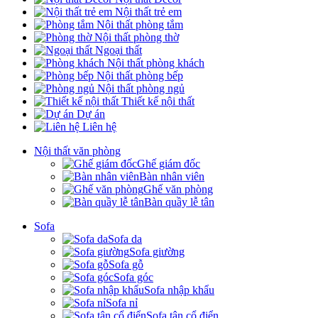
Nội thất trẻ em
Nội thất phòng tắm
Nội thất phòng thờ
Ngoại thất
Nội thất phòng khách
Nội thất phòng bếp
Nội thất phòng ngủ
Thiết kế nội thất
Dự án
Liên hệ
Nội thất văn phòng
Ghế giám đốc
Bàn nhân viên
Ghế văn phòng
Bàn quầy lễ tân
Sofa
Sofa da
Sofa giường
Sofa gỗ
Sofa góc
Sofa nhập khẩu
Sofa nỉ
Sofa tân cổ điển