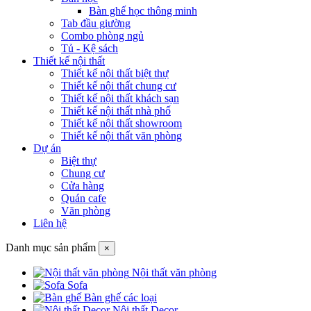
Bàn ghế học thông minh
Tab đầu giường
Combo phòng ngủ
Tủ - Kệ sách
Thiết kế nội thất
Thiết kế nội thất biệt thự
Thiết kế nội thất chung cư
Thiết kế nội thất khách sạn
Thiết kế nội thất nhà phố
Thiết kế nội thất showroom
Thiết kế nội thất văn phòng
Dự án
Biệt thự
Chung cư
Cửa hàng
Quán cafe
Văn phòng
Liên hệ
Danh mục sản phẩm
×
Nội thất văn phòng
Sofa
Bàn ghế các loại
Nội thất Decor