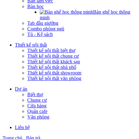
Bàn làm việc
Bàn học
Bàn ghế học thông
minh
Tab đầu giường
Combo phòng ngủ
Tủ - Kệ sách
Thiết kế nội thất
Thiết kế nội thất biệt thự
Thiết kế nội thất chung cư
Thiết kế nội thất khách sạn
Thiết kế nội thất nhà phố
Thiết kế nội thất showroom
Thiết kế nội thất văn phòng
Dự án
Biệt thự
Chung cư
Cửa hàng
Quán cafe
Văn phòng
Liên hệ
Trang chủ
Bàn trà