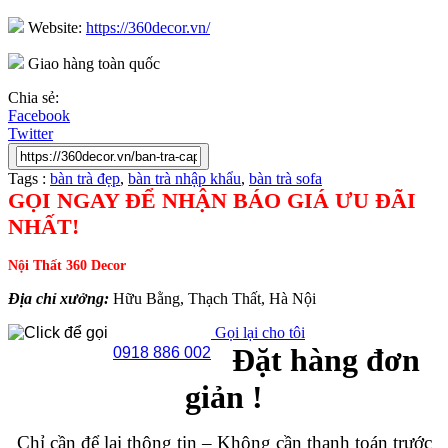
Website:
https://360decor.vn/
Giao hàng toàn quốc
Chia sẻ:
Facebook
Twitter
Tags :
bàn trà đẹp
,
bàn trà nhập khẩu
,
bàn trà sofa
GỌI NGAY ĐỂ NHẬN BÁO GIÁ ƯU ĐÃI
NHẤT!
Nội Thất 360 Decor
Địa chỉ xưởng:
Hữu Bằng, Thạch Thất, Hà Nội
Gọi lại cho tôi
Đặt hàng đơn
0918 886 002
giản !
Chỉ cần để lại thông tin – Không cần thanh toán trước