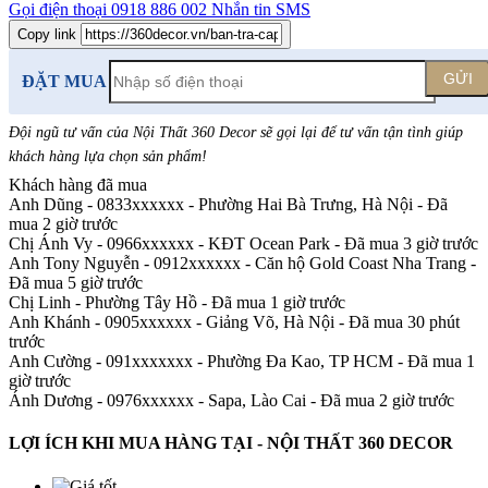
Gọi điện thoại
0918 886 002
Nhắn tin SMS
Copy link
GỬI
ĐẶT MUA
Đội ngũ tư vấn của Nội Thất 360 Decor sẽ gọi lại để tư vấn tận tình giúp
khách hàng lựa chọn sản phẩm
!
Khách hàng đã mua
Anh Dũng - 0833xxxxxx
-
Phường Hai Bà Trưng, Hà Nội - Đã
mua 2 giờ trước
Chị Ánh Vy - 0966xxxxxx
-
KĐT Ocean Park - Đã mua 3 giờ trước
Anh Tony Nguyễn - 0912xxxxxx
-
Căn hộ Gold Coast Nha Trang -
Đã mua 5 giờ trước
Chị Linh
-
Phường Tây Hồ - Đã mua 1 giờ trước
Anh Khánh - 0905xxxxxx
-
Giảng Võ, Hà Nội - Đã mua 30 phút
trước
Anh Cường - 091xxxxxxx
-
Phường Đa Kao, TP HCM - Đã mua 1
giờ trước
Ánh Dương - 0976xxxxxx
-
Sapa, Lào Cai - Đã mua 2 giờ trước
LỢI ÍCH KHI MUA HÀNG TẠI - NỘI THẤT 360 DECOR