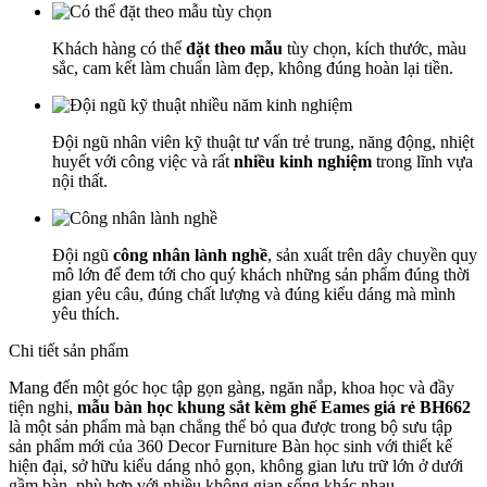
Khách hàng có thể
đặt theo mẫu
tùy chọn, kích thước, màu
sắc, cam kết làm chuẩn làm đẹp, không đúng hoàn lại tiền.
Đội ngũ nhân viên kỹ thuật tư vấn trẻ trung, năng động, nhiệt
huyết với công việc và rất
nhiều kinh nghiệm
trong lĩnh vựa
nội thất.
Đội ngũ
công nhân lành nghề
, sản xuất trên dây chuyền quy
mô lớn để đem tới cho quý khách những sản phẩm đúng thời
gian yêu câu, đúng chất lượng và đúng kiểu dáng mà mình
yêu thích.
Chi tiết sản phẩm
Mang đến một góc học tập gọn gàng, ngăn nắp, khoa học và đầy
tiện nghi,
mẫu bàn học khung sắt kèm ghế Eames giá rẻ BH662
là một sản phẩm mà bạn chẳng thể bỏ qua được trong bộ sưu tập
sản phẩm mới của 360 Decor Furniture Bàn học sinh với thiết kế
hiện đại, sở hữu kiểu dáng nhỏ gọn, không gian lưu trữ lớn ở dưới
gầm bàn, phù hợp với nhiều không gian sống khác nhau.