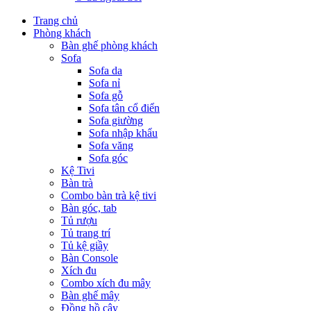
Trang chủ
Phòng khách
Bàn ghế phòng khách
Sofa
Sofa da
Sofa nỉ
Sofa gỗ
Sofa tân cổ điển
Sofa giường
Sofa nhập khẩu
Sofa văng
Sofa góc
Kệ Tivi
Bàn trà
Combo bàn trà kệ tivi
Bàn góc, tab
Tủ rượu
Tủ trang trí
Tủ kệ giầy
Bàn Console
Xích đu
Combo xích đu mây
Bàn ghế mây
Đồng hồ cây