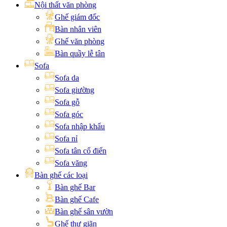
Nội thất văn phòng
Ghế giám đốc
Bàn nhân viên
Ghế văn phòng
Bàn quầy lễ tân
Sofa
Sofa da
Sofa giường
Sofa gỗ
Sofa góc
Sofa nhập khẩu
Sofa nỉ
Sofa tân cổ điển
Sofa văng
Bàn ghế các loại
Bàn ghế Bar
Bàn ghế Cafe
Bàn ghế sân vườn
Ghế thư giãn