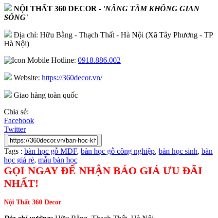
NỘI THẤT 360 DECOR
-
'NÂNG TẦM KHÔNG GIAN
SỐNG'
Địa chỉ: Hữu Bằng - Thạch Thất - Hà Nội (Xã Tây Phương - TP
Hà Nội)
Hotline:
0918.886.002
Website:
https://360decor.vn/
Giao hàng toàn quốc
Chia sẻ:
Facebook
Twitter
Tags :
bàn học gỗ MDF
,
bàn học gỗ công nghiệp
,
bàn học sinh
,
bàn
học giá rẻ
,
mẫu bàn học
GỌI NGAY ĐỂ NHẬN BÁO GIÁ ƯU ĐÃI
NHẤT!
Nội Thất 360 Decor