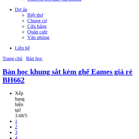
Dự án
Biệt thự
Chung cư
Cửa hàng
Quán cafe
Văn phòng
Liên hệ
Trang chủ
Bàn học
Bàn học khung sắt kèm ghế Eames giá rẻ
BH662
Xếp
hạng
hiện
tại!
3.68/5
1
2
3
4