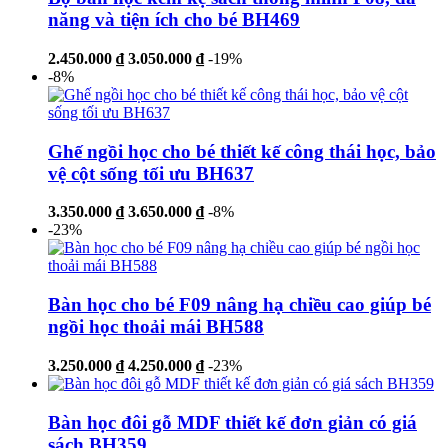
năng và tiện ích cho bé BH469
2.450.000 ₫
3.050.000 ₫
-19%
-8%
Ghế ngồi học cho bé thiết kế công thái học, bảo
vệ cột sống tối ưu BH637
3.350.000 ₫
3.650.000 ₫
-8%
-23%
Bàn học cho bé F09 nâng hạ chiều cao giúp bé
ngồi học thoải mái BH588
3.250.000 ₫
4.250.000 ₫
-23%
Bàn học đôi gỗ MDF thiết kế đơn giản có giá
sách BH359