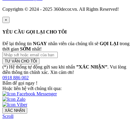
Copyrights © 2024 - 2025 360decor.vn. All Rights Reserved!
×
YÊU CẦU GỌI LẠI CHO TÔI
Để lại thông tin
NGAY
nhân viên của chúng tôi sẽ
GỌI LẠI
trong
thời gian
SỚM
nhất!
TƯ VẤN CHO TÔI
(*) Hệ thống tự động gửi sau khi nhấn
”XÁC NHẬN”
. Vui lòng
điền thông tin chính xác. Xin cảm ơn!
0918 886 002
Bấm để gọi ngay
!
Hoặc liên hệ với chúng tôi qua:
XÁC NHẬN
Scroll