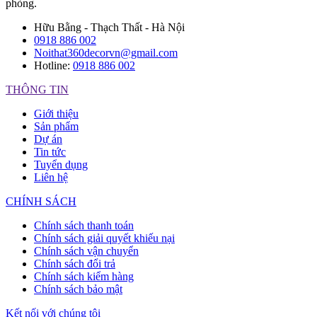
phòng.
Hữu Bằng - Thạch Thất - Hà Nội
0918 886 002
Noithat360decorvn@gmail.com
Hotline:
0918 886 002
THÔNG TIN
Giới thiệu
Sản phẩm
Dự án
Tin tức
Tuyển dụng
Liên hệ
CHÍNH SÁCH
Chính sách thanh toán
Chính sách giải quyết khiếu nại
Chính sách vận chuyển
Chính sách đổi trả
Chính sách kiểm hàng
Chính sách bảo mật
Kết nối với chúng tôi