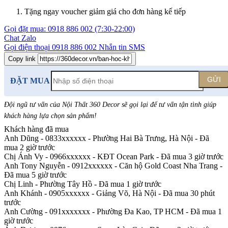
Tặng ngay voucher giảm giá cho đơn hàng kế tiếp
Gọi đặt mua:
0918 886 002
(7:30-22:00)
Chat Zalo
Gọi điện thoại
0918 886 002
Nhắn tin SMS
Copy link
GỬI
ĐẶT MUA
Đội ngũ tư vấn của Nội Thất 360 Decor sẽ gọi lại để tư vấn tận tình giúp
khách hàng lựa chọn sản phẩm
!
Khách hàng đã mua
Anh Dũng - 0833xxxxxx
-
Phường Hai Bà Trưng, Hà Nội - Đã
mua 2 giờ trước
Chị Ánh Vy - 0966xxxxxx
-
KĐT Ocean Park - Đã mua 3 giờ trước
Anh Tony Nguyễn - 0912xxxxxx
-
Căn hộ Gold Coast Nha Trang -
Đã mua 5 giờ trước
Chị Linh
-
Phường Tây Hồ - Đã mua 1 giờ trước
Anh Khánh - 0905xxxxxx
-
Giảng Võ, Hà Nội - Đã mua 30 phút
trước
Anh Cường - 091xxxxxxx
-
Phường Đa Kao, TP HCM - Đã mua 1
giờ trước