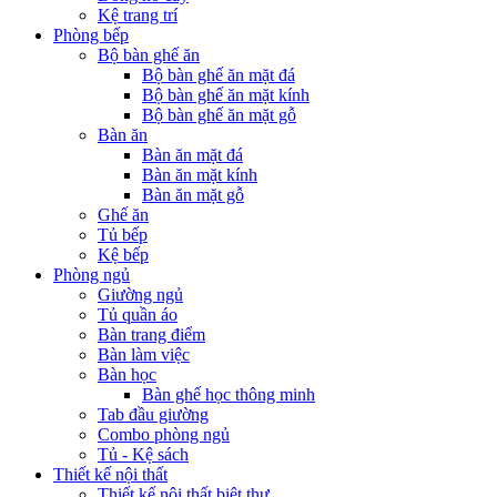
Kệ trang trí
Phòng bếp
Bộ bàn ghế ăn
Bộ bàn ghế ăn mặt đá
Bộ bàn ghế ăn mặt kính
Bộ bàn ghế ăn mặt gỗ
Bàn ăn
Bàn ăn mặt đá
Bàn ăn mặt kính
Bàn ăn mặt gỗ
Ghế ăn
Tủ bếp
Kệ bếp
Phòng ngủ
Giường ngủ
Tủ quần áo
Bàn trang điểm
Bàn làm việc
Bàn học
Bàn ghế học thông minh
Tab đầu giường
Combo phòng ngủ
Tủ - Kệ sách
Thiết kế nội thất
Thiết kế nội thất biệt thự