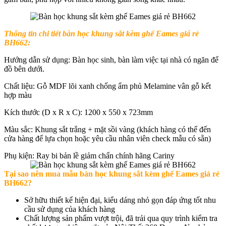
Thông tin chi tiết b
àn học khung sắt kèm ghế Eames giá rẻ
BH662:
Hướng dẫn sử dụng: Bàn học sinh, bàn làm việc tại nhà có ngăn để
đồ bên dưới.
Chất liệu: Gỗ MDF lõi xanh chống ẩm phủ Melamine vân gỗ kết
hợp màu
Kích thước (D x R x C): 1200 x 550 x 723mm
Màu sắc: Khung sắt trắng + mặt sồi vàng (khách hàng có thể đến
cửa hàng để lựa chọn hoặc yêu cầu nhân viên check mẫu có sẵn)
Phụ kiện: Ray bi bản lề giảm chấn chính hãng Cariny
Tại sao nên mua mẫu bàn học
khung sắt kèm ghế Eames giá rẻ
BH662
?
Sở hữu thiết kế hiện đại, kiểu dáng nhỏ gọn đáp ứng tốt nhu
cầu sử dụng của khách hàng
Chất lượng sản phẩm vượt trội, đã trải qua quy trình kiểm tra