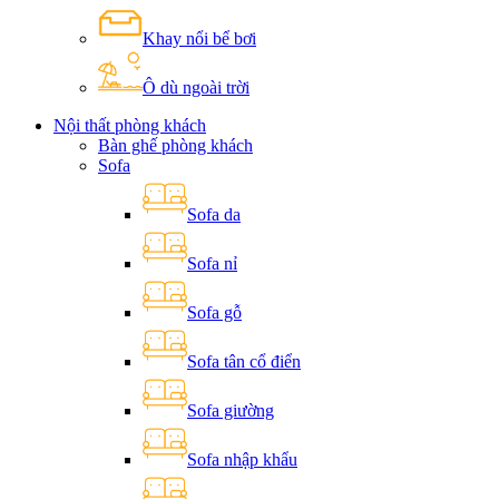
Khay nổi bể bơi
Ô dù ngoài trời
Nội thất phòng khách
Bàn ghế phòng khách
Sofa
Sofa da
Sofa nỉ
Sofa gỗ
Sofa tân cổ điển
Sofa giường
Sofa nhập khẩu