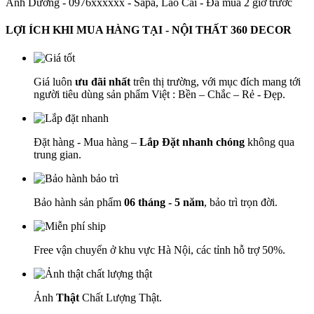
Ánh Dương - 0976xxxxxx
-
Sapa, Lào Cai - Đã mua 2 giờ trước
LỢI ÍCH KHI MUA HÀNG TẠI - NỘI THẤT 360 DECOR
Giá luôn
ưu đãi nhất
trên thị trường, với mục đích mang tới
người tiêu dùng sản phẩm Việt : Bền – Chắc – Rẻ - Đẹp.
Đặt hàng - Mua hàng –
Lắp Đặt nhanh chóng
không qua
trung gian.
Bảo hành sản phẩm
06 tháng - 5 năm
, bảo trì trọn đời.
Free vận chuyển ở khu vực Hà Nội, các tỉnh hỗ trợ 50%.
Ảnh
Thật
Chất Lượng Thật.