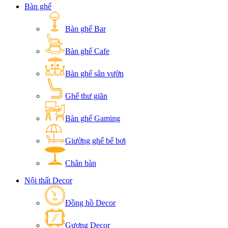
Bàn ghế
Bàn ghế Bar
Bàn ghế Cafe
Bàn ghế sân vườn
Ghế thư giãn
Bàn ghế Gaming
Giường ghế bể bơi
Chân bàn
Nội thất Decor
Đồng hồ Decor
Gương Decor