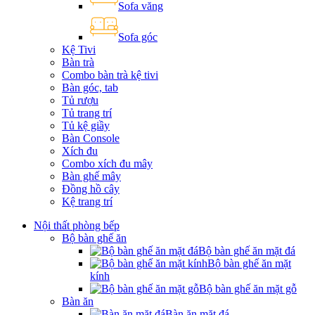
Sofa văng
Sofa góc
Kệ Tivi
Bàn trà
Combo bàn trà kệ tivi
Bàn góc, tab
Tủ rượu
Tủ trang trí
Tủ kệ giầy
Bàn Console
Xích đu
Combo xích đu mây
Bàn ghế mây
Đồng hồ cây
Kệ trang trí
Nội thất phòng bếp
Bộ bàn ghế ăn
Bộ bàn ghế ăn mặt đá
Bộ bàn ghế ăn mặt
kính
Bộ bàn ghế ăn mặt gỗ
Bàn ăn
Bàn ăn mặt đá