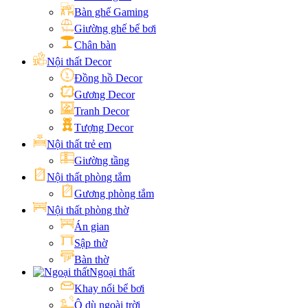
Bàn ghế Gaming
Giường ghế bể bơi
Chân bàn
Nội thất Decor
Đồng hồ Decor
Gương Decor
Tranh Decor
Tượng Decor
Nội thất trẻ em
Giường tầng
Nội thất phòng tắm
Gương phòng tắm
Nội thất phòng thờ
Án gian
Sập thờ
Bàn thờ
Ngoại thất
Khay nổi bể bơi
Ô dù ngoài trời