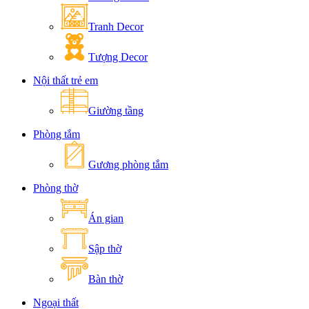
Tranh Decor
Tượng Decor
Nội thất trẻ em
Giường tầng
Phòng tắm
Gương phòng tắm
Phòng thờ
Án gian
Sập thờ
Bàn thờ
Ngoại thất