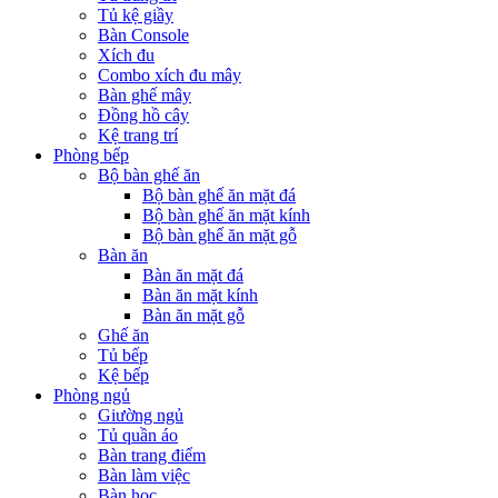
Tủ kệ giầy
Bàn Console
Xích đu
Combo xích đu mây
Bàn ghế mây
Đồng hồ cây
Kệ trang trí
Phòng bếp
Bộ bàn ghế ăn
Bộ bàn ghế ăn mặt đá
Bộ bàn ghế ăn mặt kính
Bộ bàn ghế ăn mặt gỗ
Bàn ăn
Bàn ăn mặt đá
Bàn ăn mặt kính
Bàn ăn mặt gỗ
Ghế ăn
Tủ bếp
Kệ bếp
Phòng ngủ
Giường ngủ
Tủ quần áo
Bàn trang điểm
Bàn làm việc
Bàn học