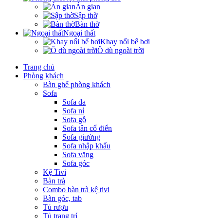
Án gian
Sập thờ
Bàn thờ
Ngoại thất
Khay nổi bể bơi
Ô dù ngoài trời
Trang chủ
Phòng khách
Bàn ghế phòng khách
Sofa
Sofa da
Sofa nỉ
Sofa gỗ
Sofa tân cổ điển
Sofa giường
Sofa nhập khẩu
Sofa văng
Sofa góc
Kệ Tivi
Bàn trà
Combo bàn trà kệ tivi
Bàn góc, tab
Tủ rượu
Tủ trang trí