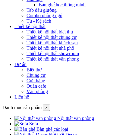
Bàn ghế học thông minh
Tab đầu giường
Combo phòng ngủ
Tủ - Kệ sách
Thiết kế nội thất
Thiết kế nội thất biệt thự
Thiết kế nội thất chung cư
Thiết kế nội thất khách sạn
Thiết kế nội thất nhà phố
Thiết kế nội thất showroom
Thiết kế nội thất văn phòng
Dự án
Biệt thự
Chung cư
Cửa hàng
Quán cafe
Văn phòng
Liên hệ
Danh mục sản phẩm
×
Nội thất văn phòng
Sofa
Bàn ghế các loại
Nội thất Decor