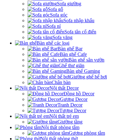
Sofa giường
Sofa gỗ
Sofa góc
Sofa nhập khẩu
Sofa nỉ
Sofa tân cổ điển
Sofa văng
Bàn ghế các loại
Bàn ghế Bar
Bàn ghế Cafe
Bàn ghế sân vườn
Ghế thư giãn
Bàn ghế Gaming
Giường ghế bể bơi
Chân bàn
Nội thất Decor
Đồng hồ Decor
Gương Decor
Tranh Decor
Tượng Decor
Nội thất trẻ em
Giường tầng
Nội thất phòng tắm
Gương phòng tắm
Nội thất phòng thờ