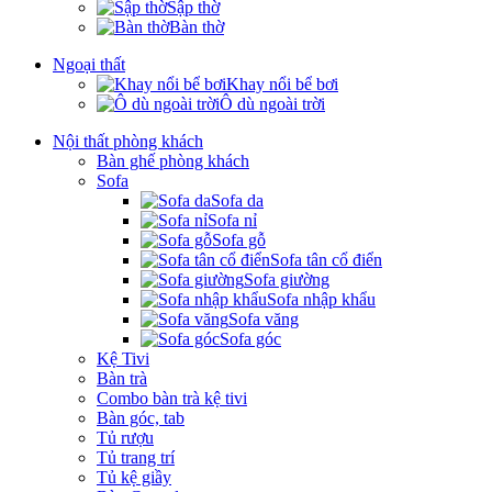
Sập thờ
Bàn thờ
Ngoại thất
Khay nổi bể bơi
Ô dù ngoài trời
Nội thất phòng khách
Bàn ghế phòng khách
Sofa
Sofa da
Sofa nỉ
Sofa gỗ
Sofa tân cổ điển
Sofa giường
Sofa nhập khẩu
Sofa văng
Sofa góc
Kệ Tivi
Bàn trà
Combo bàn trà kệ tivi
Bàn góc, tab
Tủ rượu
Tủ trang trí
Tủ kệ giầy