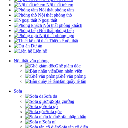
Nội thất trẻ em
Nội thất phòng tắm
Nội thất phòng thờ
Ngoại thất
Nội thất phòng khách
Nội thất phòng bếp
Nội thất phòng ngủ
Thiết kế nội thất
Dự án
Liên hệ
Nội thất văn phòng
Ghế giám đốc
Bàn nhân viên
Ghế văn phòng
Bàn quầy lễ tân
Sofa
Sofa da
Sofa giường
Sofa gỗ
Sofa góc
Sofa nhập khẩu
Sofa nỉ
Sofa tân cổ điển