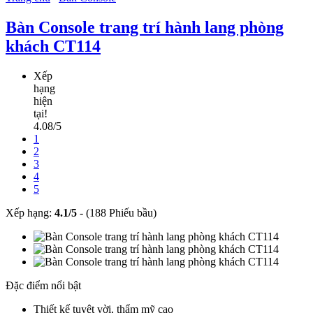
Bàn Console trang trí hành lang phòng
khách CT114
Xếp
hạng
hiện
tại!
4.08/5
1
2
3
4
5
Xếp hạng:
4.1
/
5
-
(188 Phiếu bầu)
Đặc điểm nổi bật
Thiết kế tuyệt vời, thẩm mỹ cao