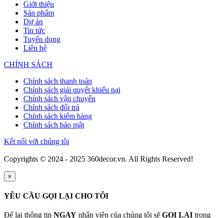
Giới thiệu
Sản phẩm
Dự án
Tin tức
Tuyển dụng
Liên hệ
CHÍNH SÁCH
Chính sách thanh toán
Chính sách giải quyết khiếu nại
Chính sách vận chuyển
Chính sách đổi trả
Chính sách kiểm hàng
Chính sách bảo mật
Kết nối với chúng tôi
Copyrights © 2024 - 2025 360decor.vn. All Rights Reserved!
×
YÊU CẦU GỌI LẠI CHO TÔI
Để lại thông tin
NGAY
nhân viên của chúng tôi sẽ
GỌI LẠI
trong