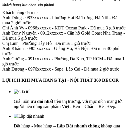
khách hàng lựa chọn sản phẩm
!
Khách hàng đã mua
Anh Dũng - 0833xxxxxx
-
Phường Hai Bà Trưng, Hà Nội - Đã
mua 2 giờ trước
Chị Ánh Vy - 0966xxxxxx
-
KĐT Ocean Park - Đã mua 3 giờ trước
Anh Tony Nguyễn - 0912xxxxxx
-
Căn hộ Gold Coast Nha Trang -
Đã mua 5 giờ trước
Chị Linh
-
Phường Tây Hồ - Đã mua 1 giờ trước
Anh Khánh - 0905xxxxxx
-
Giảng Võ, Hà Nội - Đã mua 30 phút
trước
Anh Cường - 091xxxxxxx
-
Phường Đa Kao, TP HCM - Đã mua 1
giờ trước
Ánh Dương - 0976xxxxxx
-
Sapa, Lào Cai - Đã mua 2 giờ trước
LỢI ÍCH KHI MUA HÀNG TẠI - NỘI THẤT 360 DECOR
Giá luôn
ưu đãi nhất
trên thị trường, với mục đích mang tới
người tiêu dùng sản phẩm Việt : Bền – Chắc – Rẻ - Đẹp.
Đặt hàng - Mua hàng –
Lắp Đặt nhanh chóng
không qua