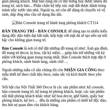
gian phòng khách. Mặt bàn rộng rãi có thể trưng bày được nhiều đồ
trang trí, sách báo... Phần chân kệ tiếp xúc mặt đất được đánh bóng
tránh trầy xước sàn nhà. Ngoài ra, nó còn dễ dàng di chuyển và vệ
sinh, đáp ứng nhu cầu sử dụng lâu dài.
BÀN TRANG TRÍ – BÀN CONSOLE
dễ dàng tạo ra nhiều kiểu
đang độc đáo hiện đại bắt mắt, kếp hợp với mặt đá sẽ tạo nên sự nổi
bậc cho không gian trang trí.
Bàn Console
là nơi có thể đặt những đồ trang trí như: Ảnh gia đình,
đồ trang trí decor, lọ hoa, vật kỷ niệm… giúp lưu trữ những vât kỷ
niệm với không gian trang trọng nhất. Bàn Console thích hợp đặt ở
phòng khách, sảnh hành lang, sảnh chờ….
Ngoài những mẫu có sẵn chúng tôi còn
NHẬN GIA CÔNG
theo
mẫu thiết kế theo chất liệu Inox, màu sắc và kích thước theo yêu
cầu.
Nổi bật của Nội Thất 360 Decor là các sản phẩm như: kệ console,
bàn console trang trí, kệ trang trí phòng khách, hoặc các sản phẩm
nội thất phòng khách khác như: kệ hoa decor, ghế bành, quầy bar
phòng khách, kệ tivi… đều là những sản phẩm có thiết kế độc đáo,
thu hút sự quan tâm của khách hàng.