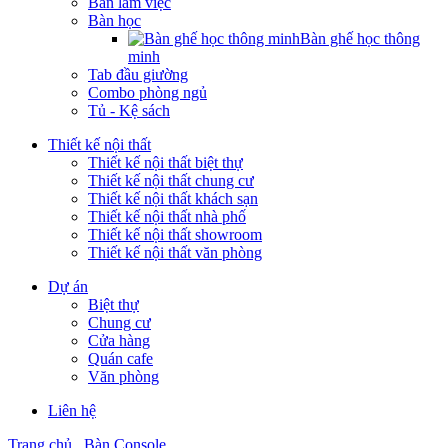
Bàn làm việc
Bàn học
Bàn ghế học thông
minh
Tab đầu giường
Combo phòng ngủ
Tủ - Kệ sách
Thiết kế nội thất
Thiết kế nội thất biệt thự
Thiết kế nội thất chung cư
Thiết kế nội thất khách sạn
Thiết kế nội thất nhà phố
Thiết kế nội thất showroom
Thiết kế nội thất văn phòng
Dự án
Biệt thự
Chung cư
Cửa hàng
Quán cafe
Văn phòng
Liên hệ
Trang chủ
Bàn Console