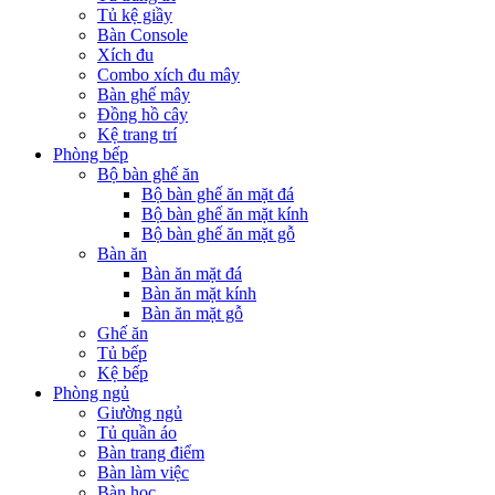
Tủ kệ giầy
Bàn Console
Xích đu
Combo xích đu mây
Bàn ghế mây
Đồng hồ cây
Kệ trang trí
Phòng bếp
Bộ bàn ghế ăn
Bộ bàn ghế ăn mặt đá
Bộ bàn ghế ăn mặt kính
Bộ bàn ghế ăn mặt gỗ
Bàn ăn
Bàn ăn mặt đá
Bàn ăn mặt kính
Bàn ăn mặt gỗ
Ghế ăn
Tủ bếp
Kệ bếp
Phòng ngủ
Giường ngủ
Tủ quần áo
Bàn trang điểm
Bàn làm việc
Bàn học