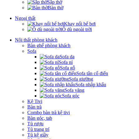
Sập thờ
Bàn thờ
Ngoại thất
Khay nổi bể bơi
Ô dù ngoài trời
Nội thất phòng khách
Bàn ghế phòng khách
Sofa
Sofa da
Sofa nỉ
Sofa gỗ
Sofa tân cổ điển
Sofa giường
Sofa nhập khẩu
Sofa văng
Sofa góc
Kệ Tivi
Bàn trà
Combo bàn trà kệ tivi
Bàn góc, tab
Tủ rượu
Tủ trang trí
Tủ kệ giầy