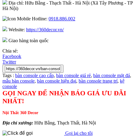
Địa chỉ: Hữu Bằng - Thạch Thất - Hà Nội (Xã Tây Phương - TP
Hà Nội)
Hotline:
0918.886.002
Website:
https://360decor.vn/
Giao hàng toàn quốc
Chia sẻ:
Facebook
Twitter
Tags :
bàn console cao cấp
,
bàn console giá rẻ
,
bàn console mặt đá
,
mẫu bàn console
,
bàn console hiện đại
,
bàn console trang trí
,
kệ
console
GỌI NGAY ĐỂ NHẬN BÁO GIÁ ƯU ĐÃI
NHẤT!
Nội Thất 360 Decor
Địa chỉ xưởng:
Hữu Bằng, Thạch Thất, Hà Nội
Gọi lại cho tôi