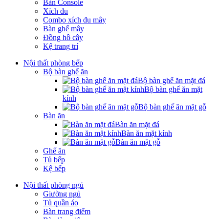
Bàn Console
Xích đu
Combo xích đu mây
Bàn ghế mây
Đồng hồ cây
Kệ trang trí
Nội thất phòng bếp
Bộ bàn ghế ăn
Bộ bàn ghế ăn mặt đá
Bộ bàn ghế ăn mặt
kính
Bộ bàn ghế ăn mặt gỗ
Bàn ăn
Bàn ăn mặt đá
Bàn ăn mặt kính
Bàn ăn mặt gỗ
Ghế ăn
Tủ bếp
Kệ bếp
Nội thất phòng ngủ
Giường ngủ
Tủ quần áo
Bàn trang điểm