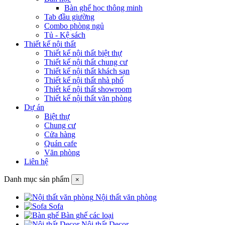
Bàn ghế học thông minh
Tab đầu giường
Combo phòng ngủ
Tủ - Kệ sách
Thiết kế nội thất
Thiết kế nội thất biệt thự
Thiết kế nội thất chung cư
Thiết kế nội thất khách sạn
Thiết kế nội thất nhà phố
Thiết kế nội thất showroom
Thiết kế nội thất văn phòng
Dự án
Biệt thự
Chung cư
Cửa hàng
Quán cafe
Văn phòng
Liên hệ
Danh mục sản phẩm
×
Nội thất văn phòng
Sofa
Bàn ghế các loại
Nội thất Decor