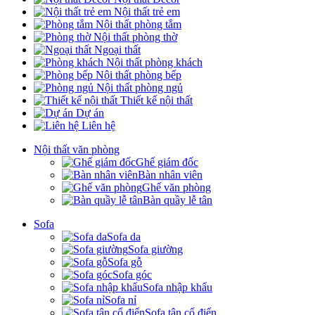
Nội thất trẻ em
Nội thất phòng tắm
Nội thất phòng thờ
Ngoại thất
Nội thất phòng khách
Nội thất phòng bếp
Nội thất phòng ngủ
Thiết kế nội thất
Dự án
Liên hệ
Nội thất văn phòng
Ghế giám đốc
Bàn nhân viên
Ghế văn phòng
Bàn quầy lễ tân
Sofa
Sofa da
Sofa giường
Sofa gỗ
Sofa góc
Sofa nhập khẩu
Sofa nỉ
Sofa tân cổ điển