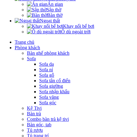
Án gian
Sập thờ
Bàn thờ
Ngoại thất
Khay nổi bể bơi
Ô dù ngoài trời
Trang chủ
Phòng khách
Bàn ghế phòng khách
Sofa
Sofa da
Sofa nỉ
Sofa gỗ
Sofa tân cổ điển
Sofa giường
Sofa nhập khẩu
Sofa văng
Sofa góc
Kệ Tivi
Bàn trà
Combo bàn trà kệ tivi
Bàn góc, tab
Tủ rượu
Tủ trang trí