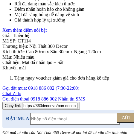
Rất đa dạng màu sắc kích thước
Điểm nhấn hoàn hảo cho không gian
Mặt đá sáng bóng dễ dàng vệ sinh
Giá thành hợp lý tại xưởng
Xem thêm điểm nổi bật
Giá:
Liên hệ
Mã SP:
CT114
Thương hiệu:
Nội Thất 360 Decor
Kích thước:
Cao 80cm x Sâu 30cm x Ngang 120cm
Màu:
Nhiều màu
Chất liệu:
Mặt đá nhân tạo +
Sắt
Khuyến mãi
Tặng ngay voucher giảm giá cho đơn hàng kế tiếp
Gọi đặt mua:
0918 886 002
(7:30-22:00)
Chat Zalo
Gọi điện thoại
0918 886 002
Nhắn tin SMS
Copy link
GỬI
ĐẶT MUA
Đội ngũ tư vấn của Nội Thất 360 Decor sẽ gọi lại để tư vấn tận tình giúp