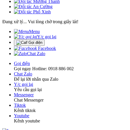
Đang xử lý... Vui lòng chờ trong giây lát!
Menu
Y/c gọi lại
Gọi điện
Facebook
Chat Zalo
Gọi điện
Gọi ngay Hotline: 0918 886 002
Chat Zalo
Để lại lời nhắn qua Zalo
Y/c gọi lại
Yêu cầu gọi lại
Messenger
Chat Messenger
Tiktok
Kênh tiktok
Youtube
Kênh youtube