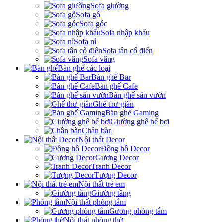
Sofa giường
Sofa gỗ
Sofa góc
Sofa nhập khẩu
Sofa nỉ
Sofa tân cổ điển
Sofa văng
Bàn ghế các loại
Bàn ghế Bar
Bàn ghế Cafe
Bàn ghế sân vườn
Ghế thư giãn
Bàn ghế Gaming
Giường ghế bể bơi
Chân bàn
Nội thất Decor
Đồng hồ Decor
Gương Decor
Tranh Decor
Tượng Decor
Nội thất trẻ em
Giường tầng
Nội thất phòng tắm
Gương phòng tắm
Nội thất phòng thờ