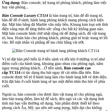
Ứng dụng:
Bàn console, kệ trang trí phòng khách, phòng làm việc
hay văn phòng...
Bàn Console Luxury CT114
là bàn trang trí, bàn để đồ trang trí,
bàn để đồ ở sảnh, hành lang phòng khách mang phong cách hiện
đại. Mặt bàn bằng đá Marble vân mây bền, Khung kim loại sơn tĩnh
điện vàng mịn để tăng thêm sức sống cho bất kỳ không gian nào.
Mặt bàn console hình chữ nhật rộng rãi để đựng sách, đồ vật trang
trí, hoa. Hoàn hảo cho phòng khách, phòng giải trí hoặc trang trí lối
vào. Bề mặt nhẵn và phẳng dễ lau chùi bằng vải ướt.
Vị trí đặt bàn phổ biến là ở tiền sảnh và đôi khi ở những vị trí như
điểm cuối của hành lang, khoảng giao nhau của phòng ngủ, nằm
ngay trong phòng khách…Ở tiền sảnh,
Bàn console cao
cấp
TC114
có tác dụng thu hút ngay từ cái nhìn đầu tiên. Bàn
console được bố trí ở hành lang làm cho hành lang bớt vẻ đơn điệu.
Khi đặt bàn ở cuối hành lang sẽ tạo một điểm nhìn thu hút về phía
cuối.
Ngoài ra, bàn console còn được làm vật trang trí cho phòng ngủ,
làm bàn trang điểm, làm kệ để sách, đèn ngủ và các vật dụng linh
tinh mà bạn vẫn thường sử dụng. Sản phẩm được thiết kế theo
phong cách Âu, Mỹ, tạo nên nét sang trọng, hiện đại cho không