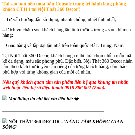
Tại sao bạn nên mua b
àn Console trang trí hành lang phòng
khách CT114 tại Nội Thất 360 Decor?
– Tư vấn hướng dẫn sử dụng, nhanh chóng, nhiệt tình nhất;
– Dịch vụ chăm sóc khách hàng tận tình trước - trong - sau khi mua
hàng;
– Giao hàng và lắp đặt tận nhà trên toàn quốc Bắc, Trung, Nam.
Tại Nội Thất 360 Decor, khách hàng có thể lựa chọn nhiều mẫu mã
kệ đa dạng, màu sắc phong phú. Đặc biệt, Nội Thất 360 Decor nhận
làm theo kích thước yêu cầu riêng của từng khách hàng, đảm bảo
phù hợp với từng không gian của mỗi cá nhân.
Nếu quý khách quan tâm sản phẩm liên hệ qua khung tin nhắn
web hoặc liên hệ số điện thoại: 0918 886 002 (Zalo).
Mọi thông tin chi tiết xin liên hệ:
❤️
—————————————————————
NỘI THẤT 360 DECOR
-
'NÂNG TẦM KHÔNG GIAN
SỐNG'