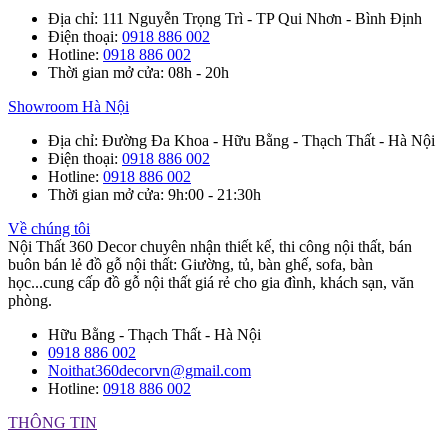
Địa chỉ
: 111 Nguyễn Trọng Trì - TP Qui Nhơn - Bình Định
Điện thoại
:
0918 886 002
Hotline
:
0918 886 002
Thời gian mở cửa
: 08h - 20h
Showroom Hà Nội
Địa chỉ
: Đường Đa Khoa - Hữu Bằng - Thạch Thất - Hà Nội
Điện thoại
:
0918 886 002
Hotline
:
0918 886 002
Thời gian mở cửa
: 9h:00 - 21:30h
Về chúng tôi
Nội Thất 360 Decor chuyên nhận thiết kế, thi công nội thất, bán
buôn bán lẻ đồ gỗ nội thất: Giường, tủ, bàn ghế, sofa, bàn
học...cung cấp đồ gỗ nội thất giá rẻ cho gia đình, khách sạn, văn
phòng.
Hữu Bằng - Thạch Thất - Hà Nội
0918 886 002
Noithat360decorvn@gmail.com
Hotline:
0918 886 002
THÔNG TIN