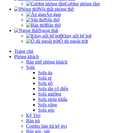
Gương phòng tắm
Nội thất phòng thờ
Án gian
Sập thờ
Bàn thờ
Ngoại thất
Khay nổi bể bơi
Ô dù ngoài trời
Trang chủ
Phòng khách
Bàn ghế phòng khách
Sofa
Sofa da
Sofa nỉ
Sofa gỗ
Sofa tân cổ điển
Sofa giường
Sofa nhập khẩu
Sofa văng
Sofa góc
Kệ Tivi
Bàn trà
Combo bàn trà kệ tivi
Bàn góc, tab