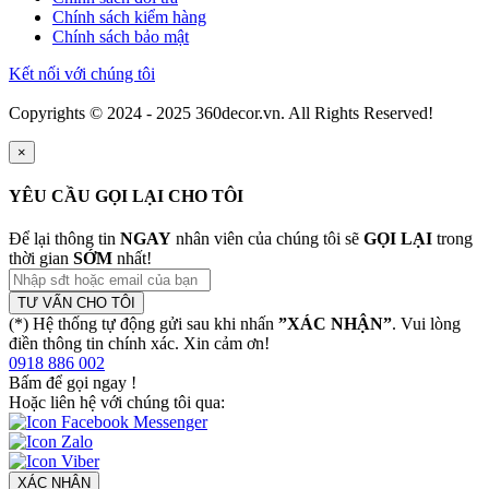
Chính sách kiểm hàng
Chính sách bảo mật
Kết nối với chúng tôi
Copyrights © 2024 - 2025 360decor.vn. All Rights Reserved!
×
YÊU CẦU GỌI LẠI CHO TÔI
Để lại thông tin
NGAY
nhân viên của chúng tôi sẽ
GỌI LẠI
trong
thời gian
SỚM
nhất!
TƯ VẤN CHO TÔI
(*) Hệ thống tự động gửi sau khi nhấn
”XÁC NHẬN”
. Vui lòng
điền thông tin chính xác. Xin cảm ơn!
0918 886 002
Bấm để gọi ngay
!
Hoặc liên hệ với chúng tôi qua:
XÁC NHẬN