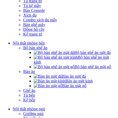
Tủ trang trí
Tủ kệ giầy
Bàn Console
Xích đu
Combo xích đu mây
Bàn ghế mây
Đồng hồ cây
Kệ trang trí
Nội thất phòng bếp
Bộ bàn ghế ăn
Bộ bàn ghế ăn mặt đá
Bộ bàn ghế ăn mặt
kính
Bộ bàn ghế ăn mặt gỗ
Bàn ăn
Bàn ăn mặt đá
Bàn ăn mặt kính
Bàn ăn mặt gỗ
Ghế ăn
Tủ bếp
Kệ bếp
Nội thất phòng ngủ
Giường ngủ