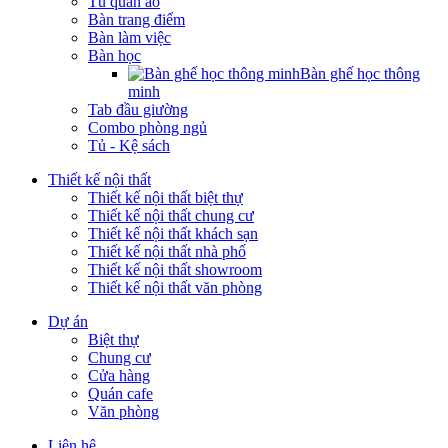
Tủ quần áo
Bàn trang điểm
Bàn làm việc
Bàn học
Bàn ghế học thông
minh
Tab đầu giường
Combo phòng ngủ
Tủ - Kệ sách
Thiết kế nội thất
Thiết kế nội thất biệt thự
Thiết kế nội thất chung cư
Thiết kế nội thất khách sạn
Thiết kế nội thất nhà phố
Thiết kế nội thất showroom
Thiết kế nội thất văn phòng
Dự án
Biệt thự
Chung cư
Cửa hàng
Quán cafe
Văn phòng
Liên hệ