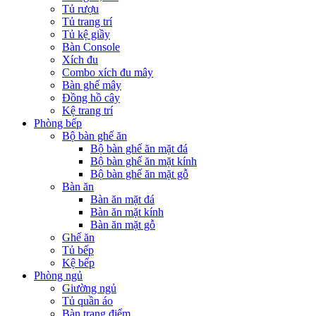
Tủ rượu
Tủ trang trí
Tủ kệ giầy
Bàn Console
Xích đu
Combo xích đu mây
Bàn ghế mây
Đồng hồ cây
Kệ trang trí
Phòng bếp
Bộ bàn ghế ăn
Bộ bàn ghế ăn mặt đá
Bộ bàn ghế ăn mặt kính
Bộ bàn ghế ăn mặt gỗ
Bàn ăn
Bàn ăn mặt đá
Bàn ăn mặt kính
Bàn ăn mặt gỗ
Ghế ăn
Tủ bếp
Kệ bếp
Phòng ngủ
Giường ngủ
Tủ quần áo
Bàn trang điểm