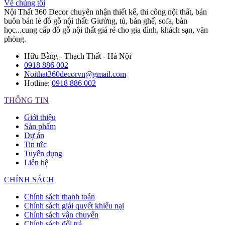
Về chúng tôi
Nội Thất 360 Decor chuyên nhận thiết kế, thi công nội thất, bán
buôn bán lẻ đồ gỗ nội thất: Giường, tủ, bàn ghế, sofa, bàn
học...cung cấp đồ gỗ nội thất giá rẻ cho gia đình, khách sạn, văn
phòng.
Hữu Bằng - Thạch Thất - Hà Nội
0918 886 002
Noithat360decorvn@gmail.com
Hotline:
0918 886 002
THÔNG TIN
Giới thiệu
Sản phẩm
Dự án
Tin tức
Tuyển dụng
Liên hệ
CHÍNH SÁCH
Chính sách thanh toán
Chính sách giải quyết khiếu nại
Chính sách vận chuyển
Chính sách đổi trả