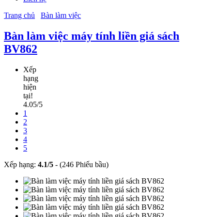
Trang chủ
Bàn làm việc
Bàn làm việc máy tính liền giá sách
BV862
Xếp
hạng
hiện
tại!
4.05/5
1
2
3
4
5
Xếp hạng:
4.1
/
5
-
(246 Phiếu bầu)