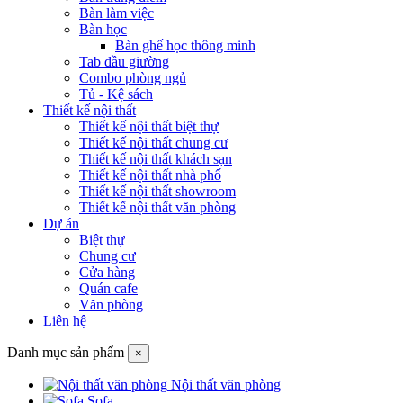
Bàn làm việc
Bàn học
Bàn ghế học thông minh
Tab đầu giường
Combo phòng ngủ
Tủ - Kệ sách
Thiết kế nội thất
Thiết kế nội thất biệt thự
Thiết kế nội thất chung cư
Thiết kế nội thất khách sạn
Thiết kế nội thất nhà phố
Thiết kế nội thất showroom
Thiết kế nội thất văn phòng
Dự án
Biệt thự
Chung cư
Cửa hàng
Quán cafe
Văn phòng
Liên hệ
Danh mục sản phẩm
×
Nội thất văn phòng
Sofa