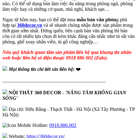
nào. Có thể sử dụng bàn làm việc đa năng trong phòng ngủ, phòng
làm việc hay cả những cơ quan, nhà nghỉ, khách sạn…
Ngay từ hôm nay, bạn có thể đặt mua
mẫu bàn văn phòn
g phù
hợp tại
360decor.vn
và sẽ nhanh chóng nhận được sản phẩm trong
thời gian sớm nhất. Đừng quên, bên cạnh bàn văn phòng thì bàn
còn có rất nhiều lựa chọn đi kèm khác đáng cân nhắc như tủ sắt văn
phòng, ghế xoay nhân viên, tủ gỗ công nghiệp…
Nếu quý khách quan tâm sản phẩm liên hệ qua khung tin nhắn
web hoặc liên hệ số điện thoại: 0918 886 002 (Zalo).
Mọi thông tin chi tiết xin liên hệ:
❤️
—————————————————————
NỘI THẤT 360 DECOR
-
'NÂNG TẦM KHÔNG GIAN
SỐNG'
Địa chỉ: Hữu Bằng - Thạch Thất - Hà Nội (Xã Tây Phương - TP
Hà Nội)
Hotline:
0918.886.002
Website:
https://360decor.vn/