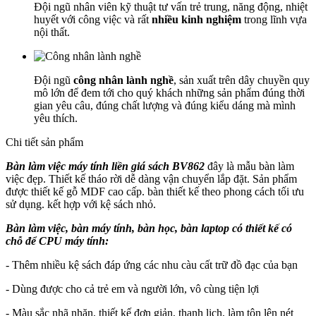
Đội ngũ nhân viên kỹ thuật tư vấn trẻ trung, năng động, nhiệt
huyết với công việc và rất
nhiều kinh nghiệm
trong lĩnh vựa
nội thất.
Đội ngũ
công nhân lành nghề
, sản xuất trên dây chuyền quy
mô lớn để đem tới cho quý khách những sản phẩm đúng thời
gian yêu câu, đúng chất lượng và đúng kiểu dáng mà mình
yêu thích.
Chi tiết sản phẩm
Bàn làm việc máy tính liền giá sách BV862
đây là mẫu bàn làm
việc đẹp. Thiết kế tháo rời dễ dàng vận chuyển lắp đặt. Sản phẩm
được thiết kế gỗ MDF cao cấp. bàn thiết kế theo phong cách tối ưu
sử dụng. kết hợp với kệ sách nhỏ.
Bàn làm việc, bàn máy tính, bàn học, bàn laptop có thiết kế có
chỗ để CPU máy tính:
- Thêm nhiều kệ sách đáp ứng các nhu càu cất trữ đồ đạc của bạn
- Dùng được cho cả trẻ em và người lớn, vô cùng tiện lợi
- Màu sắc nhã nhặn, thiết kế đơn giản, thanh lịch, làm tôn lên nét