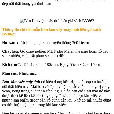
đẹp nội thất trong gia đình bạn
Thông tin chi tiết mẫu bàn làm việc máy tính liền giá sách
BV862:
Nơi sản xuất:
Làng nghề mô truyền thống 360 Decor.
Chất liệu:
Gỗ công nghiệp MDF phủ Melamine màu hoặc gỗ cao
su tự nhiên, chân sắt phun sơn tĩnh điện.
Kích thước:
Dài 120cm - 180cm x Rộng 55cm x Cao 140cm
Màu sắc:
Nhiều màu
Bàn làm việc máy tính
có kiểu dáng hiện đại, phù hợp xu hướng
nội thất hiện nay. Mặt bàn có độ dày dặn, chắc chắn không bị cong
vênh, võng trong quá trình sử dụng. Chiếc bàn chân sắt mặt gỗ này
được thiết kế liền kệ có công dụng để sách, tài liệu làm việc và
những sản phẩm décor bàn vô cùng tiện lợi. Nhờ đó mà người dùng
có thể thuận tiện hơn trong khi làm việc.
Bàn làm việc đa năng
mang lại sự tiện lợi cũng như tiết kiệm được