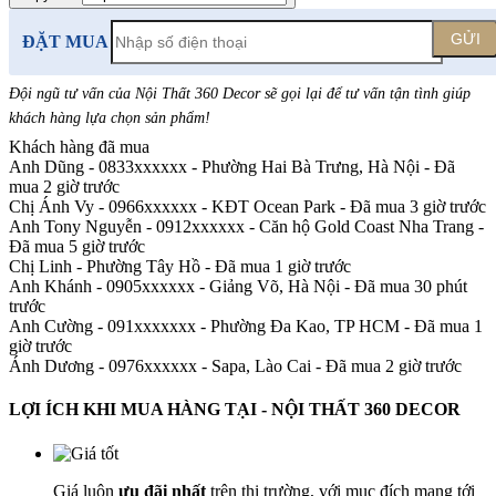
GỬI
ĐẶT MUA
Đội ngũ tư vấn của Nội Thất 360 Decor sẽ gọi lại để tư vấn tận tình giúp
khách hàng lựa chọn sản phẩm
!
Khách hàng đã mua
Anh Dũng - 0833xxxxxx
-
Phường Hai Bà Trưng, Hà Nội - Đã
mua 2 giờ trước
Chị Ánh Vy - 0966xxxxxx
-
KĐT Ocean Park - Đã mua 3 giờ trước
Anh Tony Nguyễn - 0912xxxxxx
-
Căn hộ Gold Coast Nha Trang -
Đã mua 5 giờ trước
Chị Linh
-
Phường Tây Hồ - Đã mua 1 giờ trước
Anh Khánh - 0905xxxxxx
-
Giảng Võ, Hà Nội - Đã mua 30 phút
trước
Anh Cường - 091xxxxxxx
-
Phường Đa Kao, TP HCM - Đã mua 1
giờ trước
Ánh Dương - 0976xxxxxx
-
Sapa, Lào Cai - Đã mua 2 giờ trước
LỢI ÍCH KHI MUA HÀNG TẠI - NỘI THẤT 360 DECOR
Giá luôn
ưu đãi nhất
trên thị trường, với mục đích mang tới