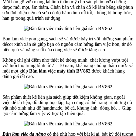
Mặt bàn gỗ vừa mang lại tính thẩm mỹ cho sản phẩm vừa chống
được mối mọt, ẩm thấm. Chân bàn và chân đỡ kệ làm bằng sắt phun
sơn tĩnh điện nên có sơn có độ bám dính rất tốt, không bị bong tróc,
han gỉ trong quá trình sử dụng.
Bàn làm việc gọn gàng, sạch sẽ và được bày trí với những sản phẩm
décor xinh xắn sẽ giúp bạn có nguồn cảm hứng làm việc hơn, từ đó
hiệu quả và năng suất của công việc sẽ được tăng cao.
Không chỉ ghi điểm nhờ thiết kế thông minh, chất lượng vượt trội
với tuổi thọ trung bình từ 7 – 10 năm, khả năng chống thấm nước và
mối mọt giúp
Bàn làm việc máy tính BV862
được khách hàng
đánh giá rất cao.
Sản phẩm thiết kế liền giá sách giúp tiết kiệm không gian, ngoài
việc để tài liệu, đồ dùng học tập, bạn cũng có thể trang trí những đồ
vật nhỏ xinh như đồ handmade, bể cá, khung ảnh, đồng hồ… Giúp
tạo cảm hứng làm việc & học tập hiệu quả.
Bàn làm việc đa năng
có thể phù hợp với bất kì ai, bất kỳ đối tượng