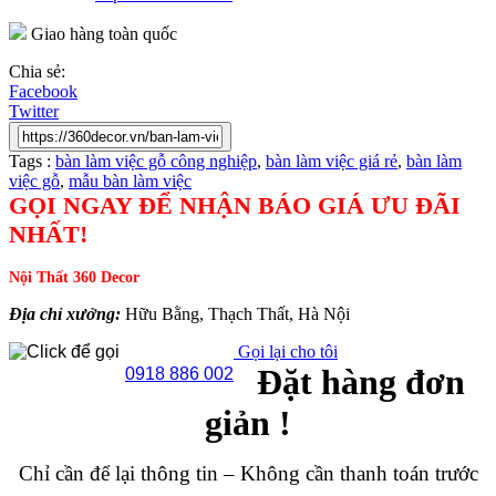
Giao hàng toàn quốc
Chia sẻ:
Facebook
Twitter
Tags :
bàn làm việc gỗ công nghiệp
,
bàn làm việc giá rẻ
,
bàn làm
việc gỗ
,
mẫu bàn làm việc
GỌI NGAY ĐỂ NHẬN BÁO GIÁ ƯU ĐÃI
NHẤT!
Nội Thất 360 Decor
Địa chỉ xưởng:
Hữu Bằng, Thạch Thất, Hà Nội
Gọi lại cho tôi
Đặt hàng đơn
0918 886 002
giản !
Chỉ cần để lại thông tin – Không cần thanh toán trước