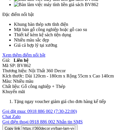
Đặc điểm nổi bật
Khung bàn thép sơn tĩnh điện
Mặt bàn gỗ công nghiệp hoặc gỗ cao su
Thiết kế kèm kệ sách tiện dụng
Nhiều màu sắc đẹp
Giá cả hợp lý tại xưởng
Xem thêm điểm nổi bật
Giá:
Liên hệ
Mã SP:
BV862
Thương hiệu:
Nội Thất 360 Decor
Kích thước:
Dài 120cm - 180cm x Rộng 55cm x Cao 140cm
Màu:
Nhiều màu
Chất liệu:
Gỗ công nghiệp +
Thép
Khuyến mãi
Tặng ngay voucher giảm giá cho đơn hàng kế tiếp
Gọi đặt mua:
0918 886 002
(7:30-22:00)
Chat Zalo
Gọi điện thoại
0918 886 002
Nhắn tin SMS
Copy link