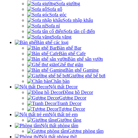
Sofa giường
Sofa gỗ
Sofa góc
Sofa nhập khẩu
Sofa nỉ
Sofa tân cổ điển
Sofa văng
Bàn ghế các loại
Bàn ghế Bar
Bàn ghế Cafe
Bàn ghế sân vườn
Ghế thư giãn
Bàn ghế Gaming
Giường ghế bể bơi
Chân bàn
Nội thất Decor
Đồng hồ Decor
Gương Decor
Tranh Decor
Tượng Decor
Nội thất trẻ em
Giường tầng
Nội thất phòng tắm
Gương phòng tắm
Nội thất phòng thờ