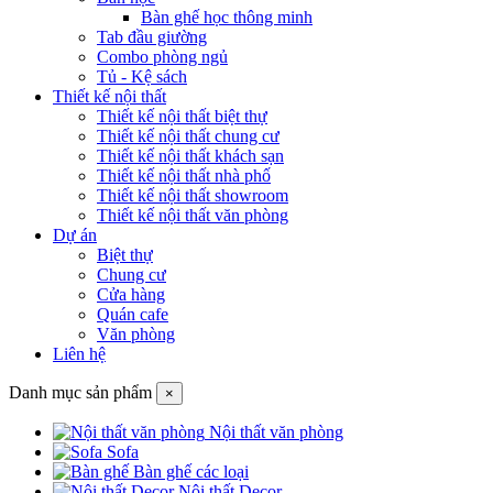
Bàn ghế học thông minh
Tab đầu giường
Combo phòng ngủ
Tủ - Kệ sách
Thiết kế nội thất
Thiết kế nội thất biệt thự
Thiết kế nội thất chung cư
Thiết kế nội thất khách sạn
Thiết kế nội thất nhà phố
Thiết kế nội thất showroom
Thiết kế nội thất văn phòng
Dự án
Biệt thự
Chung cư
Cửa hàng
Quán cafe
Văn phòng
Liên hệ
Danh mục sản phẩm
×
Nội thất văn phòng
Sofa
Bàn ghế các loại
Nội thất Decor