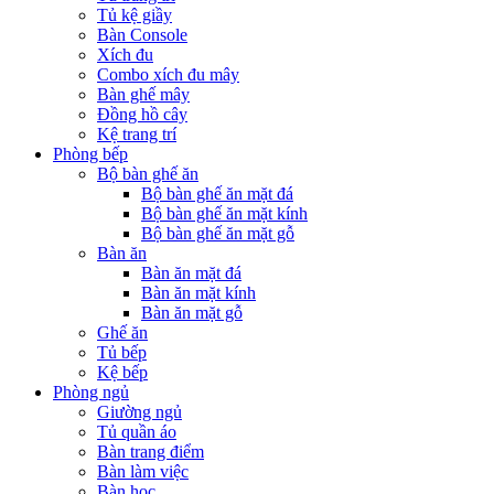
Tủ kệ giầy
Bàn Console
Xích đu
Combo xích đu mây
Bàn ghế mây
Đồng hồ cây
Kệ trang trí
Phòng bếp
Bộ bàn ghế ăn
Bộ bàn ghế ăn mặt đá
Bộ bàn ghế ăn mặt kính
Bộ bàn ghế ăn mặt gỗ
Bàn ăn
Bàn ăn mặt đá
Bàn ăn mặt kính
Bàn ăn mặt gỗ
Ghế ăn
Tủ bếp
Kệ bếp
Phòng ngủ
Giường ngủ
Tủ quần áo
Bàn trang điểm
Bàn làm việc
Bàn học