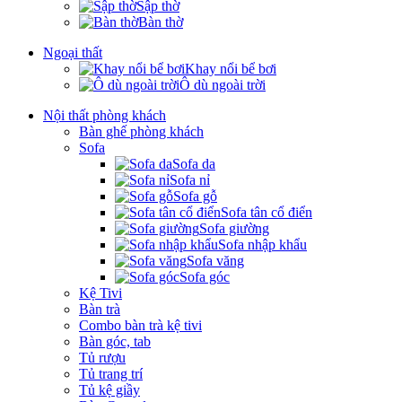
Sập thờ
Bàn thờ
Ngoại thất
Khay nổi bể bơi
Ô dù ngoài trời
Nội thất phòng khách
Bàn ghế phòng khách
Sofa
Sofa da
Sofa nỉ
Sofa gỗ
Sofa tân cổ điển
Sofa giường
Sofa nhập khẩu
Sofa văng
Sofa góc
Kệ Tivi
Bàn trà
Combo bàn trà kệ tivi
Bàn góc, tab
Tủ rượu
Tủ trang trí
Tủ kệ giầy