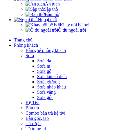
Án gian
Sập thờ
Bàn thờ
Ngoại thất
Khay nổi bể bơi
Ô dù ngoài trời
Trang chủ
Phòng khách
Bàn ghế phòng khách
Sofa
Sofa da
Sofa nỉ
Sofa gỗ
Sofa tân cổ điển
Sofa giường
Sofa nhập khẩu
Sofa văng
Sofa góc
Kệ Tivi
Bàn trà
Combo bàn trà kệ tivi
Bàn góc, tab
Tủ rượu
Tủ trang trí