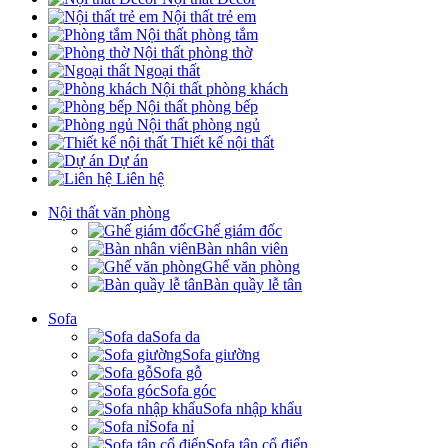
Nội thất trẻ em
Nội thất phòng tắm
Nội thất phòng thờ
Ngoại thất
Nội thất phòng khách
Nội thất phòng bếp
Nội thất phòng ngủ
Thiết kế nội thất
Dự án
Liên hệ
Nội thất văn phòng
Ghế giám đốc
Bàn nhân viên
Ghế văn phòng
Bàn quầy lễ tân
Sofa
Sofa da
Sofa giường
Sofa gỗ
Sofa góc
Sofa nhập khẩu
Sofa nỉ
Sofa tân cổ điển