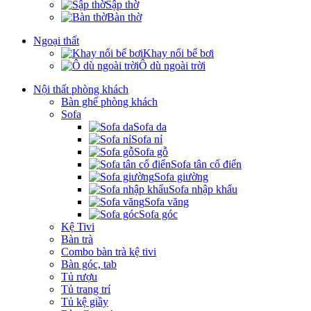
Sập thờ
Bàn thờ
Ngoại thất
Khay nổi bể bơi
Ô dù ngoài trời
Nội thất phòng khách
Bàn ghế phòng khách
Sofa
Sofa da
Sofa nỉ
Sofa gỗ
Sofa tân cổ điển
Sofa giường
Sofa nhập khẩu
Sofa văng
Sofa góc
Kệ Tivi
Bàn trà
Combo bàn trà kệ tivi
Bàn góc, tab
Tủ rượu
Tủ trang trí
Tủ kệ giầy