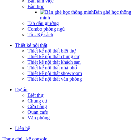
Bàn làm việc
Bàn học
Bàn ghế học thông
minh
Tab đầu giường
Combo phòng ngủ
Tủ - Kệ sách
Thiết kế nội thất
Thiết kế nội thất biệt thự
Thiết kế nội thất chung cư
Thiết kế nội thất khách sạn
Thiết kế nội thất nhà phố
Thiết kế nội thất showroom
Thiết kế nội thất văn phòng
Dự án
Biệt thự
Chung cư
Cửa hàng
Quán cafe
Văn phòng
Liên hệ
Trang chủ
kệ console