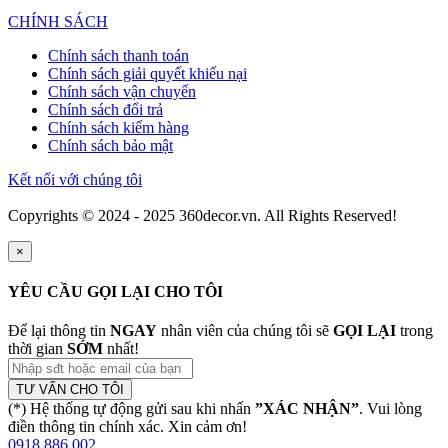
CHÍNH SÁCH
Chính sách thanh toán
Chính sách giải quyết khiếu nại
Chính sách vận chuyển
Chính sách đổi trả
Chính sách kiểm hàng
Chính sách bảo mật
Kết nối với chúng tôi
Copyrights © 2024 - 2025 360decor.vn. All Rights Reserved!
×
YÊU CẦU GỌI LẠI CHO TÔI
Để lại thông tin
NGAY
nhân viên của chúng tôi sẽ
GỌI LẠI
trong
thời gian
SỚM
nhất!
TƯ VẤN CHO TÔI
(*) Hệ thống tự động gửi sau khi nhấn
”XÁC NHẬN”
. Vui lòng
điền thông tin chính xác. Xin cảm ơn!
0918 886 002