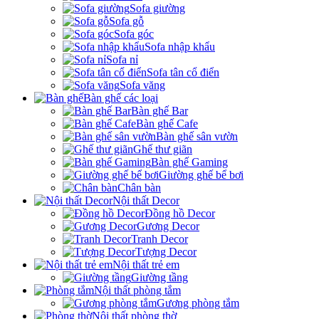
Sofa giường
Sofa gỗ
Sofa góc
Sofa nhập khẩu
Sofa nỉ
Sofa tân cổ điển
Sofa văng
Bàn ghế các loại
Bàn ghế Bar
Bàn ghế Cafe
Bàn ghế sân vườn
Ghế thư giãn
Bàn ghế Gaming
Giường ghế bể bơi
Chân bàn
Nội thất Decor
Đồng hồ Decor
Gương Decor
Tranh Decor
Tượng Decor
Nội thất trẻ em
Giường tầng
Nội thất phòng tắm
Gương phòng tắm
Nội thất phòng thờ