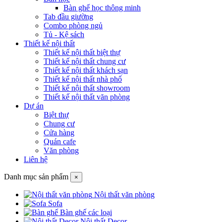
Bàn ghế học thông minh
Tab đầu giường
Combo phòng ngủ
Tủ - Kệ sách
Thiết kế nội thất
Thiết kế nội thất biệt thự
Thiết kế nội thất chung cư
Thiết kế nội thất khách sạn
Thiết kế nội thất nhà phố
Thiết kế nội thất showroom
Thiết kế nội thất văn phòng
Dự án
Biệt thự
Chung cư
Cửa hàng
Quán cafe
Văn phòng
Liên hệ
Danh mục sản phẩm
×
Nội thất văn phòng
Sofa
Bàn ghế các loại
Nội thất Decor