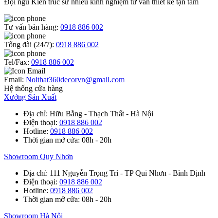
Đội ngũ Kiến trúc sư nhiều kinh nghiệm tư vấn thiết kế tận tâm
Tư vấn bán hàng:
0918 886 002
Tổng đài (24/7):
0918 886 002
Tel/Fax:
0918 886 002
Email:
Noithat360decorvn@gmail.com
Hệ thống cửa hàng
Xưởng Sản Xuất
Địa chỉ
: Hữu Bằng - Thạch Thất - Hà Nội
Điện thoại
:
0918 886 002
Hotline
:
0918 886 002
Thời gian mở cửa
: 08h - 20h
Showroom Quy Nhơn
Địa chỉ
: 111 Nguyễn Trọng Trì - TP Qui Nhơn - Bình Định
Điện thoại
:
0918 886 002
Hotline
:
0918 886 002
Thời gian mở cửa
: 08h - 20h
Showroom Hà Nội