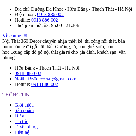
Địa chỉ
: Đường Đa Khoa - Hữu Bằng - Thạch Thất - Hà Nội
Điện thoại
:
0918 886 002
Hotline
:
0918 886 002
Thời gian mở cửa
: 9h:00 - 21:30h
Về chúng tôi
Nội Thất 360 Decor chuyên nhận thiết kế, thi công nội thất, bán
buôn bán lẻ đồ gỗ nội thất: Giường, tủ, bàn ghế, sofa, bàn
học...cung cấp đồ gỗ nội thất giá rẻ cho gia đình, khách sạn, văn
phòng.
Hữu Bằng - Thạch Thất - Hà Nội
0918 886 002
Noithat360decorvn@gmail.com
Hotline:
0918 886 002
THÔNG TIN
Giới thiệu
Sản phẩm
Dự án
Tin tức
Tuyển dụng
Liên hệ