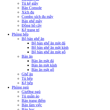
Tủ kệ giầy
Bàn Console
Xích đu
Combo xích đu mây
Bàn ghế mây
Đồng hồ cây
Kệ trang trí
Phòng bếp
Bộ bàn ghế ăn
Bộ bàn ghế ăn mặt đá
Bộ bàn ghế ăn mặt kính
Bộ bàn ghế ăn mặt gỗ
Bàn ăn
Bàn ăn mặt đá
Bàn ăn mặt kính
Bàn ăn mặt gỗ
Ghế ăn
Tủ bếp
Kệ bếp
Phòng ngủ
Giường ngủ
Tủ quần áo
Bàn trang điểm
Bàn làm việc
Bàn học