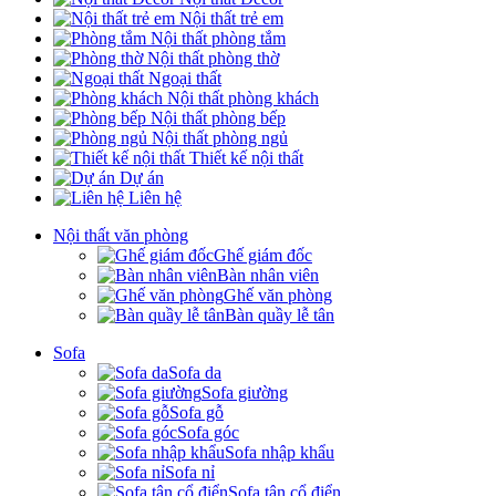
Nội thất trẻ em
Nội thất phòng tắm
Nội thất phòng thờ
Ngoại thất
Nội thất phòng khách
Nội thất phòng bếp
Nội thất phòng ngủ
Thiết kế nội thất
Dự án
Liên hệ
Nội thất văn phòng
Ghế giám đốc
Bàn nhân viên
Ghế văn phòng
Bàn quầy lễ tân
Sofa
Sofa da
Sofa giường
Sofa gỗ
Sofa góc
Sofa nhập khẩu
Sofa nỉ
Sofa tân cổ điển