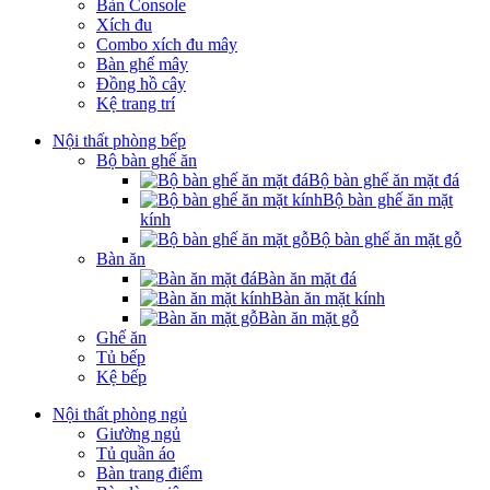
Bàn Console
Xích đu
Combo xích đu mây
Bàn ghế mây
Đồng hồ cây
Kệ trang trí
Nội thất phòng bếp
Bộ bàn ghế ăn
Bộ bàn ghế ăn mặt đá
Bộ bàn ghế ăn mặt
kính
Bộ bàn ghế ăn mặt gỗ
Bàn ăn
Bàn ăn mặt đá
Bàn ăn mặt kính
Bàn ăn mặt gỗ
Ghế ăn
Tủ bếp
Kệ bếp
Nội thất phòng ngủ
Giường ngủ
Tủ quần áo
Bàn trang điểm