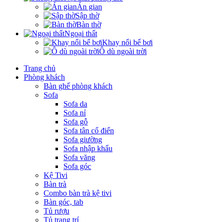
Án gian
Sập thờ
Bàn thờ
Ngoại thất
Khay nổi bể bơi
Ô dù ngoài trời
Trang chủ
Phòng khách
Bàn ghế phòng khách
Sofa
Sofa da
Sofa nỉ
Sofa gỗ
Sofa tân cổ điển
Sofa giường
Sofa nhập khẩu
Sofa văng
Sofa góc
Kệ Tivi
Bàn trà
Combo bàn trà kệ tivi
Bàn góc, tab
Tủ rượu
Tủ trang trí