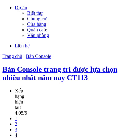
Dự án
Biệt thự
Chung cư
Cửa hàng
Quán cafe
Văn phòng
Liên hệ
Trang chủ
Bàn Console
Bàn Console trang trí được lựa chọn
nhiều nhất năm nay CT113
Xếp
hạng
hiện
tại!
4.05/5
1
2
3
4