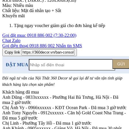
Kích thước:
( DxRxC) : 120x30x85(cm)
Màu:
Nhiều màu
Chất liệu:
Mặt đá nhân tạo +
Sắt
Khuyến mãi
Tặng ngay voucher giảm giá cho đơn hàng kế tiếp
Gọi đặt mua:
0918 886 002
(7:30-22:00)
Chat Zalo
Gọi điện thoại
0918 886 002
Nhắn tin SMS
Copy link
GỬI
ĐẶT MUA
Đội ngũ tư vấn của Nội Thất 360 Decor sẽ gọi lại để tư vấn tận tình giúp
khách hàng lựa chọn sản phẩm
!
Khách hàng đã mua
Anh Dũng - 0833xxxxxx
-
Phường Hai Bà Trưng, Hà Nội - Đã
mua 2 giờ trước
Chị Ánh Vy - 0966xxxxxx
-
KĐT Ocean Park - Đã mua 3 giờ trước
Anh Tony Nguyễn - 0912xxxxxx
-
Căn hộ Gold Coast Nha Trang -
Đã mua 5 giờ trước
Chị Linh
-
Phường Tây Hồ - Đã mua 1 giờ trước
Anh Khánh - 0905xxxxxx
-
Giảng Võ, Hà Nội - Đã mua 30 phút