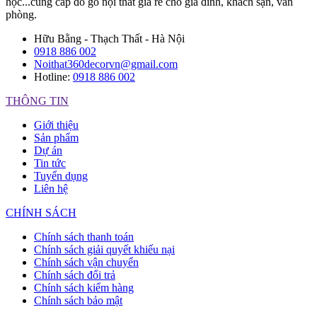
học...cung cấp đồ gỗ nội thất giá rẻ cho gia đình, khách sạn, văn
phòng.
Hữu Bằng - Thạch Thất - Hà Nội
0918 886 002
Noithat360decorvn@gmail.com
Hotline:
0918 886 002
THÔNG TIN
Giới thiệu
Sản phẩm
Dự án
Tin tức
Tuyển dụng
Liên hệ
CHÍNH SÁCH
Chính sách thanh toán
Chính sách giải quyết khiếu nại
Chính sách vận chuyển
Chính sách đổi trả
Chính sách kiểm hàng
Chính sách bảo mật