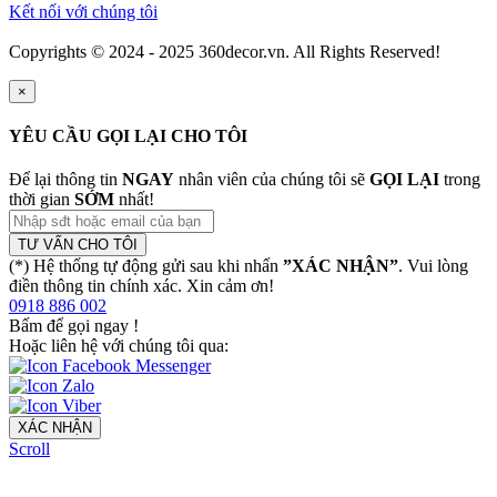
Kết nối với chúng tôi
Copyrights © 2024 - 2025 360decor.vn. All Rights Reserved!
×
YÊU CẦU GỌI LẠI CHO TÔI
Để lại thông tin
NGAY
nhân viên của chúng tôi sẽ
GỌI LẠI
trong
thời gian
SỚM
nhất!
TƯ VẤN CHO TÔI
(*) Hệ thống tự động gửi sau khi nhấn
”XÁC NHẬN”
. Vui lòng
điền thông tin chính xác. Xin cảm ơn!
0918 886 002
Bấm để gọi ngay
!
Hoặc liên hệ với chúng tôi qua:
XÁC NHẬN
Scroll