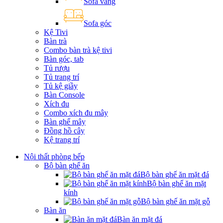
Sofa văng
Sofa góc
Kệ Tivi
Bàn trà
Combo bàn trà kệ tivi
Bàn góc, tab
Tủ rượu
Tủ trang trí
Tủ kệ giầy
Bàn Console
Xích đu
Combo xích đu mây
Bàn ghế mây
Đồng hồ cây
Kệ trang trí
Nội thất phòng bếp
Bộ bàn ghế ăn
Bộ bàn ghế ăn mặt đá
Bộ bàn ghế ăn mặt
kính
Bộ bàn ghế ăn mặt gỗ
Bàn ăn
Bàn ăn mặt đá