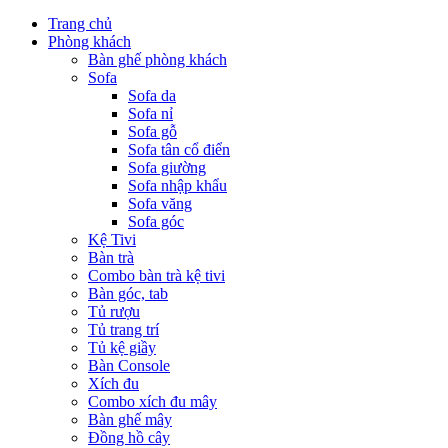
Trang chủ
Phòng khách
Bàn ghế phòng khách
Sofa
Sofa da
Sofa nỉ
Sofa gỗ
Sofa tân cổ điển
Sofa giường
Sofa nhập khẩu
Sofa văng
Sofa góc
Kệ Tivi
Bàn trà
Combo bàn trà kệ tivi
Bàn góc, tab
Tủ rượu
Tủ trang trí
Tủ kệ giầy
Bàn Console
Xích đu
Combo xích đu mây
Bàn ghế mây
Đồng hồ cây