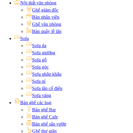
Nội thất văn phòng
Ghế giám đốc
Bàn nhân viên
Ghế văn phòng
Bàn quầy lễ tân
Sofa
Sofa da
Sofa giường
Sofa gỗ
Sofa góc
Sofa nhập khẩu
Sofa nỉ
Sofa tân cổ điển
Sofa văng
Bàn ghế các loại
Bàn ghế Bar
Bàn ghế Cafe
Bàn ghế sân vườn
Ghế thư giãn