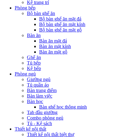
Kệ trang trí
Phòng bếp
Bộ bàn ghế ăn
Bộ bàn ghế ăn mặt đá
Bộ bàn ghế ăn mặt kính
Bộ bàn ghế ăn mặt gỗ
Bàn ăn
Bàn ăn mặt đá
Bàn ăn mặt kính
Bàn ăn mặt gỗ
Ghế ăn
Tủ bếp
Kệ bếp
Phòng ngủ
Giường ngủ
Tủ quần áo
Bàn trang điểm
Bàn làm việc
Bàn học
Bàn ghế học thông minh
Tab đầu giường
Combo phòng ngủ
Tủ - Kệ sách
Thiết kế nội thất
Thiết kế nội thất biệt thự