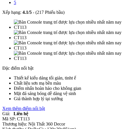
5
Xếp hạng:
4.1
/
5
-
(217 Phiếu bầu)
Đặc điểm nổi bật
Thiết kế kiểu dáng tối giản, tinht ế
Chất liệu sơn mạ bền màu
Điểm nhấn hoàn hảo cho không gian
Mặt đá sáng bóng dễ dàng vệ sinh
Giá thành hợp lý tại xưởng
Xem thêm điểm nổi bật
Giá:
Liên hệ
Mã SP:
CT113
Thương hiệu:
Nội Thất 360 Decor