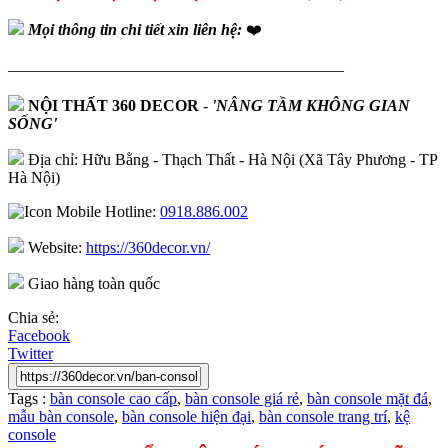
Mọi thông tin chi tiết xin liên hệ:
❤️
—————————————————————
NỘI THẤT 360 DECOR
-
'NÂNG TẦM KHÔNG GIAN
SỐNG'
Địa chỉ: Hữu Bằng - Thạch Thất - Hà Nội (Xã Tây Phương - TP
Hà Nội)
Hotline:
0918.886.002
Website:
https://360decor.vn/
Giao hàng toàn quốc
Chia sẻ:
Facebook
Twitter
Tags :
bàn console cao cấp
,
bàn console giá rẻ
,
bàn console mặt đá
,
mẫu bàn console
,
bàn console hiện đại
,
bàn console trang trí
,
kệ
console