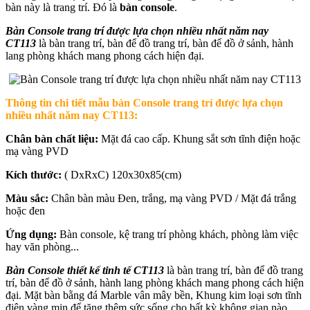
bàn này là trang trí. Ðó là
bàn console
.
Bàn Console trang trí được lựa chọn nhiều nhất năm nay
CT113
là bàn trang trí, bàn để đồ trang trí, bàn để đồ ở sảnh, hành
lang phòng khách mang phong cách hiện đại.
Thông tin chi tiết mẫu b
àn Console trang trí được lựa chọn
nhiều nhất năm nay CT113:
Chân bàn chất liệu:
Mặt đá cao cấp. Khung sắt sơn tĩnh điện hoặc
mạ vàng PVD
Kích thước:
( DxRxC) 120x30x85(cm)
Màu sắc:
Chân bàn màu Đen, trắng, mạ vàng PVD / Mặt đá trắng
hoặc đen
Ứng dụng:
Bàn console, kệ trang trí phòng khách, phòng làm việc
hay văn phòng...
Bàn Console thiết kế tinh tế CT113
là bàn trang trí, bàn để đồ trang
trí, bàn để đồ ở sảnh, hành lang phòng khách mang phong cách hiện
đại. Mặt bàn bằng đá Marble vân mây bền, Khung kim loại sơn tĩnh
điện vàng mịn để tăng thêm sức sống cho bất kỳ không gian nào.