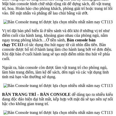
Mặt bàn console hình chữ nhật rộng rãi để đựng sách, đồ vật trang
trí, hoa. Hoàn hảo cho phòng khách, phòng giải trí hoặc trang trí lối
vào. Bề mặt nhẵn và phẳng dễ lau chùi bằng vải ướt.
Vị trí đặt bàn phổ biến là ở tiền sảnh và đôi khi ở những vị trí như
điểm cuối của hành lang, khoảng giao nhau của phòng ngủ, nằm
ngay trong phòng khách…Ở tiền sảnh,
Bàn console bán
chạy
TC113
có tác dụng thu hút ngay từ cái nhìn đầu tiên. Bàn
console được bố trí ở hành lang làm cho hành lang bớt vẻ đơn điệu.
Khi đặt bàn ở cuối hành lang sẽ tạo một điểm nhìn thu hút về phía
cuối.
Ngoài ra, bàn console còn được làm vật trang trí cho phòng ngủ,
làm bàn trang điểm, làm kệ để sách, đèn ngủ và các vật dụng linh
tinh mà bạn vẫn thường sử dụng.
BÀN TRANG TRÍ – BÀN CONSOLE
dễ dàng tạo ra nhiều kiểu
đang độc đáo hiện đại bắt mắt, kếp hợp với mặt đá sẽ tạo nên sự nổi
bậc cho không gian trang trí.