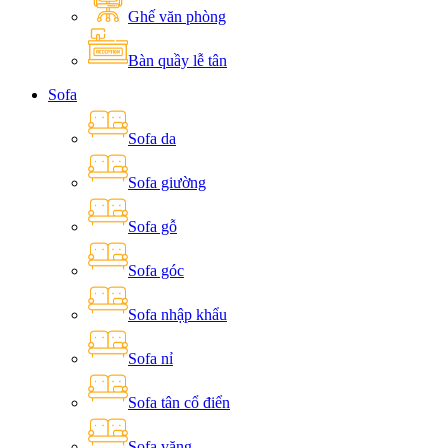
Ghế văn phòng
Bàn quầy lễ tân
Sofa
Sofa da
Sofa giường
Sofa gỗ
Sofa góc
Sofa nhập khẩu
Sofa nỉ
Sofa tân cổ điển
Sofa văng