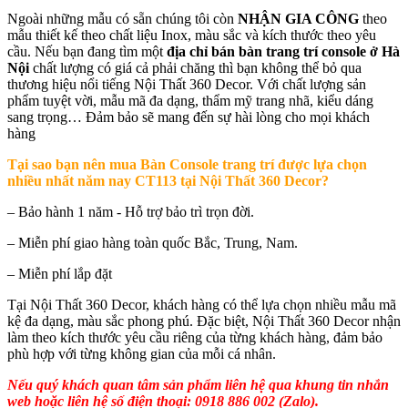
Ngoài những mẫu có sẵn chúng tôi còn
NHẬN GIA CÔNG
theo
mẫu thiết kế theo chất liệu Inox, màu sắc và kích thước theo yêu
cầu. Nếu bạn đang tìm một
địa chỉ bán bàn trang trí console ở Hà
Nội
chất lượng có giá cả phải chăng thì bạn không thể bỏ qua
thương hiệu nổi tiếng Nội Thất 360 Decor. Với chất lượng sản
phẩm tuyệt vời, mẫu mã đa dạng, thẩm mỹ trang nhã, kiểu dáng
sang trọng… Đảm bảo sẽ mang đến sự hài lòng cho mọi khách
hàng
Tại sao bạn nên mua
Bàn Console trang trí được lựa chọn
nhiều nhất năm nay CT113 tại Nội Thất 360 Decor?
– Bảo hành 1 năm - Hỗ trợ bảo trì trọn đời.
– Miễn phí giao hàng toàn quốc Bắc, Trung, Nam.
– Miễn phí lắp đặt
Tại Nội Thất 360 Decor, khách hàng có thể lựa chọn nhiều mẫu mã
kệ đa dạng, màu sắc phong phú. Đặc biệt, Nội Thất 360 Decor nhận
làm theo kích thước yêu cầu riêng của từng khách hàng, đảm bảo
phù hợp với từng không gian của mỗi cá nhân.
Nếu quý khách quan tâm sản phẩm liên hệ qua khung tin nhắn
web hoặc liên hệ số điện thoại: 0918 886 002 (Zalo).