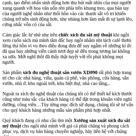
cạnh, tạo điểm nhấn sinh động hơn thu hút mắt nhìn của mọi người
xung quanh với hoa văn uốn rèn phía trên khung treo, qua bàn tay
của người nghệ nhân như thổi hồn vào các thanh sắt vô tri khiến
chúng trở nên sinh động hơn, nhẹ nhàng hơn làm mất đi sự lạnh lẽo,
cứng nhắc vốn có của sắt.
Cảm giác lắc lư nhè nhẹ trên
chiếc xích đu sắt mỹ thuật
khi ngồi
xem cuốn sách mà mình tâm đắc hay ngồi nhâm nhi tách café thơm
lừng thả hồn vi vu theo điệu đong đưa để suy ngẫm về những kí ức
đã qua hay những viễn cảnh tươi đẹp sẽ đến trong tương lai không
xa nữa. Mới nghĩ thôi đã thấy thật tuyệt vời rồi phải không mọi
người.
Sản phẩm
xích đu nghệ thuật sân vườn XD090
rất phù hợp trang
trí cho các nhà hàng, villa, quán cà phê, văn phòng, cửa hàng, sân
vườn, nhà ở, khu ngoài trời, khu biệt thự, nhà cao tầng,..
Ngoài ra xích đu nghệ thuật của chúng tôi có thể thiết kế kích thước
cũng như màu sắc của khách hàng có thể đặt trong khuân viên nghỉ
dưỡng, công viên…Tùy từng mục đích sử dụng, chúng tôi sẽ tư vấn
cho quý khách hàng những mẫu sản phẩm phù hợp nhất.
Quý khách đang có nhu cầu tìm một
Xưởng sản xuất xích đu sắt
mỹ thuật
cho ngôi nhà mình với giá cả phải chăng và phong cách
phục vụ, dịch vụ bán hàng chuyên nghiệp, hãy liên hệ với chúng