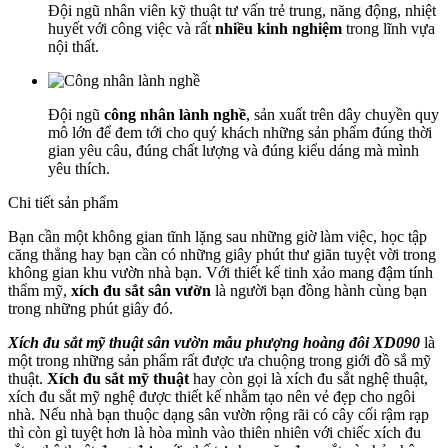
Đội ngũ nhân viên kỹ thuật tư vấn trẻ trung, năng động, nhiệt
huyết với công việc và rất
nhiều kinh nghiệm
trong lĩnh vựa
nội thất.
Đội ngũ
công nhân lành nghề
, sản xuất trên dây chuyền quy
mô lớn để đem tới cho quý khách những sản phẩm đúng thời
gian yêu câu, đúng chất lượng và đúng kiểu dáng mà mình
yêu thích.
Chi tiết sản phẩm
Bạn cần một không gian tĩnh lặng sau những giờ làm việc, học tập
căng thẳng hay bạn cần có những giây phút thư giãn tuyệt vời trong
không gian khu vườn nhà bạn. Với thiết kế tinh xảo mang đậm tính
thẩm mỹ,
xích đu sắt sân vườn
là người bạn đồng hành cùng bạn
trong những phút giây đó.
Xích đu sắt mỹ thuật sân vườn mẫu phượng hoàng đôi XD090
là
một trong những sản phẩm rất được ưa chuộng trong giới đồ sắ mỹ
thuật.
Xích đu sắt mỹ thuật
hay còn gọi là xích đu sắt nghệ thuật,
xích đu sắt mỹ nghệ được thiết kế nhằm tạo nên vẻ đẹp cho ngôi
nhà. Nếu nhà bạn thuộc dạng sân vườn rộng rãi có cây cối rậm rạp
thì còn gì tuyệt hơn là hòa mình vào thiên nhiên với chiếc xích đu