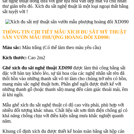
sắt nghệ thuật đong đưa với ghế tựa hoa văn đẹp mắt và chủ nhân
thư giãn trên đó. Xích đu sắt nghệ thuật là một loại ngoại thất bằng
sắt tuyệt vời !
THÔNG TIN CHI TIẾT MẪU XÍCH ĐU SẮT MỸ THUẬT
SÂN VƯỜN MẪU PHƯỢNG HOÀNG ĐÔI XD090:
Màu sắc:
Màu trắng (Có thể làm theo màu yêu cầu)
Kích thước:
Cao 2m2
Ghế xích đu sắt nghệ thuật
XD090
được làm thủ công bằng sắt
đặc với bàn tay khéo léo, sự tài hoa của các nghệ nhân sắt rèn đã
thổi hồn vào những thanh sắt vô tri làm cho chúng trở nên có hồn,
mang màu sắc nghệ thuật hơn. Phần ghế ngồi được thiết kế với
những thanh gỗ (hoặc thanh sắt) mang đến cảm giác thoải mái, êm
ái khi ngồi.
Mẫu ghế xích đu sắt nghệ thuật có độ cao vừa phải, phù hợp với
nhiều đối tượng khác nhau. Chất liệu sắt sơn tĩnh điện chống gỉ có
khả năng chống chịu với điều kiện nắng mưa khắc nghiệt quanh
năm.
Khung cố định xích đu được thiết kế hoàn toàn bằng sắt hộp cán