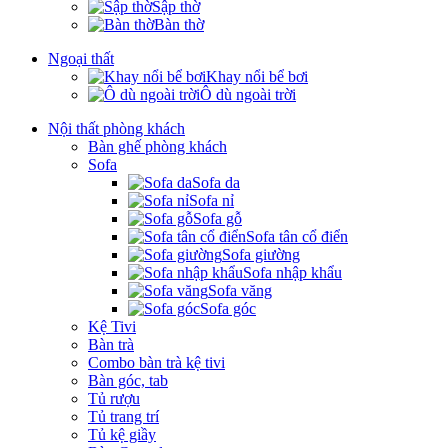
Sập thờ
Bàn thờ
Ngoại thất
Khay nổi bể bơi
Ô dù ngoài trời
Nội thất phòng khách
Bàn ghế phòng khách
Sofa
Sofa da
Sofa nỉ
Sofa gỗ
Sofa tân cổ điển
Sofa giường
Sofa nhập khẩu
Sofa văng
Sofa góc
Kệ Tivi
Bàn trà
Combo bàn trà kệ tivi
Bàn góc, tab
Tủ rượu
Tủ trang trí
Tủ kệ giầy