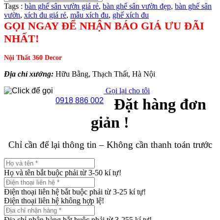
Tags :
bàn ghế sân vườn giá rẻ
,
bàn ghế sân vườn đẹp
,
bàn ghế sân
vườn
,
xích đu giá rẻ
,
mẫu xích đu
,
ghế xích đu
GỌI NGAY ĐỂ NHẬN BÁO GIÁ ƯU ĐÃI
NHẤT!
Nội Thất 360 Decor
Địa chỉ xưởng:
Hữu Bằng, Thạch Thất, Hà Nội
Gọi lại cho tôi
Đặt hàng đơn
0918 886 002
giản !
Chỉ cần để lại thông tin – Không cần thanh toán trước
Họ và tên bắt buộc phải từ 3-50 kí tự!
Điện thoại liên hệ bắt buộc phải từ 3-25 kí tự!
Điện thoại liên hệ không hợp lệ!
Địa chỉ nhận hàng bắt buộc phải từ 3-255 kí tự!