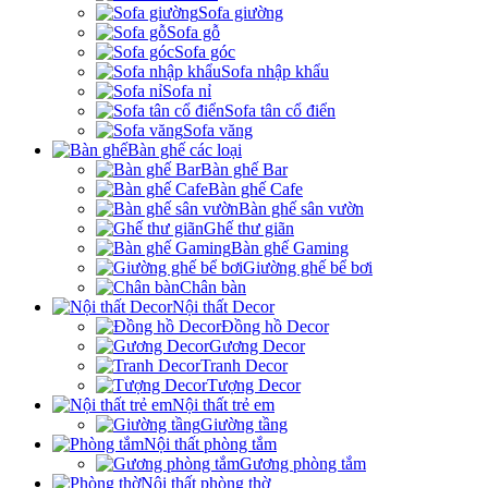
Sofa giường
Sofa gỗ
Sofa góc
Sofa nhập khẩu
Sofa nỉ
Sofa tân cổ điển
Sofa văng
Bàn ghế các loại
Bàn ghế Bar
Bàn ghế Cafe
Bàn ghế sân vườn
Ghế thư giãn
Bàn ghế Gaming
Giường ghế bể bơi
Chân bàn
Nội thất Decor
Đồng hồ Decor
Gương Decor
Tranh Decor
Tượng Decor
Nội thất trẻ em
Giường tầng
Nội thất phòng tắm
Gương phòng tắm
Nội thất phòng thờ