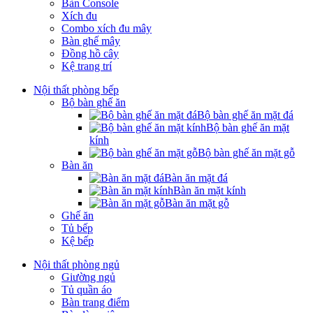
Bàn Console
Xích đu
Combo xích đu mây
Bàn ghế mây
Đồng hồ cây
Kệ trang trí
Nội thất phòng bếp
Bộ bàn ghế ăn
Bộ bàn ghế ăn mặt đá
Bộ bàn ghế ăn mặt
kính
Bộ bàn ghế ăn mặt gỗ
Bàn ăn
Bàn ăn mặt đá
Bàn ăn mặt kính
Bàn ăn mặt gỗ
Ghế ăn
Tủ bếp
Kệ bếp
Nội thất phòng ngủ
Giường ngủ
Tủ quần áo
Bàn trang điểm