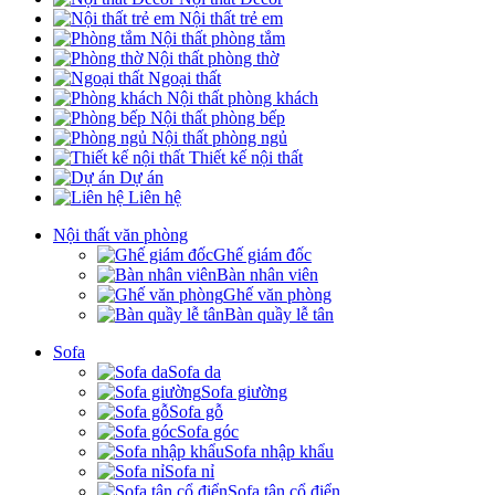
Nội thất trẻ em
Nội thất phòng tắm
Nội thất phòng thờ
Ngoại thất
Nội thất phòng khách
Nội thất phòng bếp
Nội thất phòng ngủ
Thiết kế nội thất
Dự án
Liên hệ
Nội thất văn phòng
Ghế giám đốc
Bàn nhân viên
Ghế văn phòng
Bàn quầy lễ tân
Sofa
Sofa da
Sofa giường
Sofa gỗ
Sofa góc
Sofa nhập khẩu
Sofa nỉ
Sofa tân cổ điển