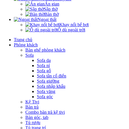
Án gian
Sập thờ
Bàn thờ
Ngoại thất
Khay nổi bể bơi
Ô dù ngoài trời
Trang chủ
Phòng khách
Bàn ghế phòng khách
Sofa
Sofa da
Sofa nỉ
Sofa gỗ
Sofa tân cổ điển
Sofa giường
Sofa nhập khẩu
Sofa văng
Sofa góc
Kệ Tivi
Bàn trà
Combo bàn trà kệ tivi
Bàn góc, tab
Tủ rượu
Tủ trang trí