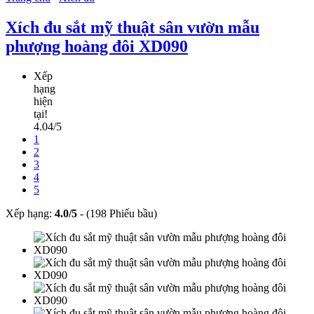
Xích đu sắt mỹ thuật sân vườn mẫu
phượng hoàng đôi XD090
Xếp
hạng
hiện
tại!
4.04/5
1
2
3
4
5
Xếp hạng:
4.0
/
5
-
(198 Phiếu bầu)