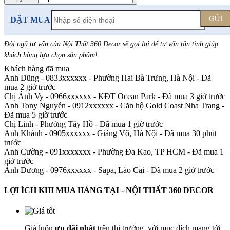
GỬI
ĐẶT MUA
Đội ngũ tư vấn của Nội Thất 360 Decor sẽ gọi lại để tư vấn tận tình giúp
khách hàng lựa chọn sản phẩm
!
Khách hàng đã mua
Anh Dũng - 0833xxxxxx
-
Phường Hai Bà Trưng, Hà Nội - Đã
mua 2 giờ trước
Chị Ánh Vy - 0966xxxxxx
-
KĐT Ocean Park - Đã mua 3 giờ trước
Anh Tony Nguyễn - 0912xxxxxx
-
Căn hộ Gold Coast Nha Trang -
Đã mua 5 giờ trước
Chị Linh
-
Phường Tây Hồ - Đã mua 1 giờ trước
Anh Khánh - 0905xxxxxx
-
Giảng Võ, Hà Nội - Đã mua 30 phút
trước
Anh Cường - 091xxxxxxx
-
Phường Đa Kao, TP HCM - Đã mua 1
giờ trước
Ánh Dương - 0976xxxxxx
-
Sapa, Lào Cai - Đã mua 2 giờ trước
LỢI ÍCH KHI MUA HÀNG TẠI - NỘI THẤT 360 DECOR
Giá luôn
ưu đãi nhất
trên thị trường, với mục đích mang tới