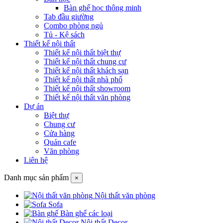
Bàn ghế học thông minh
Tab đầu giường
Combo phòng ngủ
Tủ - Kệ sách
Thiết kế nội thất
Thiết kế nội thất biệt thự
Thiết kế nội thất chung cư
Thiết kế nội thất khách sạn
Thiết kế nội thất nhà phố
Thiết kế nội thất showroom
Thiết kế nội thất văn phòng
Dự án
Biệt thự
Chung cư
Cửa hàng
Quán cafe
Văn phòng
Liên hệ
Danh mục sản phẩm
×
Nội thất văn phòng
Sofa
Bàn ghế các loại
Nội thất Decor