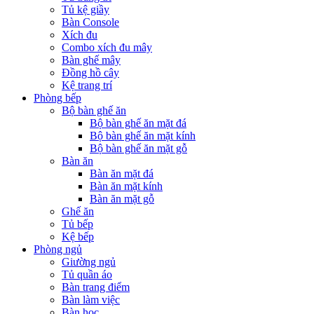
Tủ kệ giầy
Bàn Console
Xích đu
Combo xích đu mây
Bàn ghế mây
Đồng hồ cây
Kệ trang trí
Phòng bếp
Bộ bàn ghế ăn
Bộ bàn ghế ăn mặt đá
Bộ bàn ghế ăn mặt kính
Bộ bàn ghế ăn mặt gỗ
Bàn ăn
Bàn ăn mặt đá
Bàn ăn mặt kính
Bàn ăn mặt gỗ
Ghế ăn
Tủ bếp
Kệ bếp
Phòng ngủ
Giường ngủ
Tủ quần áo
Bàn trang điểm
Bàn làm việc
Bàn học