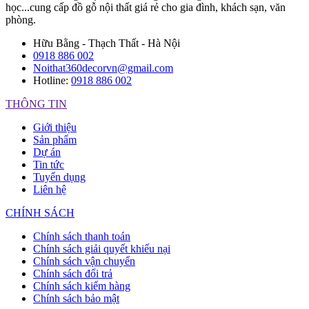
học...cung cấp đồ gỗ nội thất giá rẻ cho gia đình, khách sạn, văn
phòng.
Hữu Bằng - Thạch Thất - Hà Nội
0918 886 002
Noithat360decorvn@gmail.com
Hotline:
0918 886 002
THÔNG TIN
Giới thiệu
Sản phẩm
Dự án
Tin tức
Tuyển dụng
Liên hệ
CHÍNH SÁCH
Chính sách thanh toán
Chính sách giải quyết khiếu nại
Chính sách vận chuyển
Chính sách đổi trả
Chính sách kiểm hàng
Chính sách bảo mật