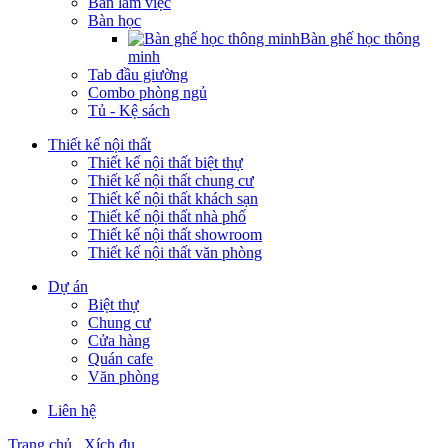
Bàn làm việc
Bàn học
Bàn ghế học thông
minh
Tab đầu giường
Combo phòng ngủ
Tủ - Kệ sách
Thiết kế nội thất
Thiết kế nội thất biệt thự
Thiết kế nội thất chung cư
Thiết kế nội thất khách sạn
Thiết kế nội thất nhà phố
Thiết kế nội thất showroom
Thiết kế nội thất văn phòng
Dự án
Biệt thự
Chung cư
Cửa hàng
Quán cafe
Văn phòng
Liên hệ
Trang chủ
Xích đu