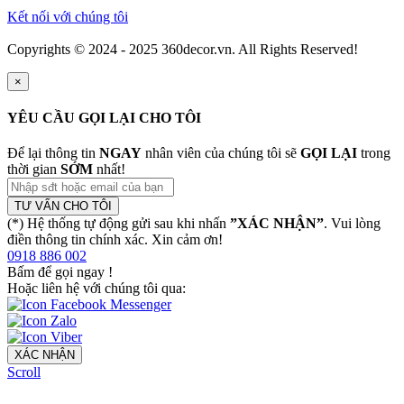
Kết nối với chúng tôi
Copyrights © 2024 - 2025 360decor.vn. All Rights Reserved!
×
YÊU CẦU GỌI LẠI CHO TÔI
Để lại thông tin
NGAY
nhân viên của chúng tôi sẽ
GỌI LẠI
trong
thời gian
SỚM
nhất!
TƯ VẤN CHO TÔI
(*) Hệ thống tự động gửi sau khi nhấn
”XÁC NHẬN”
. Vui lòng
điền thông tin chính xác. Xin cảm ơn!
0918 886 002
Bấm để gọi ngay
!
Hoặc liên hệ với chúng tôi qua:
XÁC NHẬN
Scroll