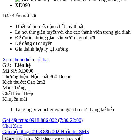
Đặc điểm nổi bật
Thiết kế tinh tế, đậm chất mỹ thuật
Là nơi thư giãn tuyệt vời cho các thành viên trong gia đình
Để được không gian sân vườn ngoài trời
Dễ dàng di chuyển
Giá thành hợp lý tại xưởng
Xem thêm điểm nổi bật
Giá:
Liên hệ
Mã SP:
XD090
Thương hiệu:
Nội Thất 360 Decor
Kích thước:
Cao 2m2
Màu:
Trắng
Chất liệu:
Thép
Khuyến mãi
Tặng ngay voucher giảm giá cho đơn hàng kế tiếp
Gọi đặt mua:
0918 886 002
(7:30-22:00)
Chat Zalo
Gọi điện thoại
0918 886 002
Nhắn tin SMS
Copy link