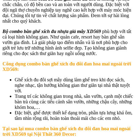
chắc chắn, có độ bền cao và an toàn với người dùng. Đặc biệt với
đội ngũ thợ chuyên nghiệp tay nghề cao kết hợp với máy móc hiện
đại. Chúng tôi tự tin về chất lượng sản phẩm. Đem tới sự hài lòng
nhất cho quý khách.
Bộ combo bàn ghế xích đu nhựa giả mây XD569
phù hợp với tất
cả loại hình không gian. Như quán cafe, resort hay bàn ghế sân
vườn gia đình. Là giải pháp tạo điểm nhấn và là nơi phù hợp cho
giới trẻ lưu trữ những hình ảnh selfie đẹp. Tạo không gian giành
riêng cho đọc sách thư giãn hay ngồi uống nước.
Công dụng combo bàn ghế xích đu đôi đan hoa mai ngoài trời
XD569:
Ghế xích đu đôi sợi mây dùng làm ghế treo khi đọc sách,
nghe nhạc, tận hưởng không gian thư giãn tại nhà thật tuyệt
vời.
Trang trí các không gian trong nhà, sân vườn, cạnh một chiếc
bàn trà cùng các tiểu cảnh sân vườn, những chậu cây, những
khóm hoa,…
Đặc biệt, ghế được thiết kế dạng tròn, phần tựa lưng khá ôm,
tầm nhìn rộng rãi, hoàn toàn thoải mái cho các em nhỏ.
Tại sao lại mua c
ombo bàn ghế xích đu đôi đan hoa mai ngoài
trời XD569 tại Nội Thất 360 Decor
: