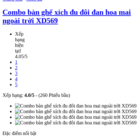
Combo bàn ghế xích đu đôi đan hoa mai
ngoài trời XD569
Xếp
hạng
hiện
tại!
4.05/5
1
2
3
4
5
Xếp hạng:
4.0
/
5
-
(260 Phiếu bầu)
Đặc điểm nổi bật