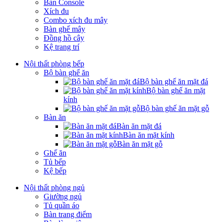
Bàn Console
Xích đu
Combo xích đu mây
Bàn ghế mây
Đồng hồ cây
Kệ trang trí
Nội thất phòng bếp
Bộ bàn ghế ăn
Bộ bàn ghế ăn mặt đá
Bộ bàn ghế ăn mặt
kính
Bộ bàn ghế ăn mặt gỗ
Bàn ăn
Bàn ăn mặt đá
Bàn ăn mặt kính
Bàn ăn mặt gỗ
Ghế ăn
Tủ bếp
Kệ bếp
Nội thất phòng ngủ
Giường ngủ
Tủ quần áo
Bàn trang điểm