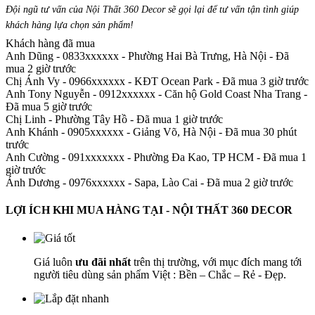
Đội ngũ tư vấn của Nội Thất 360 Decor sẽ gọi lại để tư vấn tận tình giúp
khách hàng lựa chọn sản phẩm
!
Khách hàng đã mua
Anh Dũng - 0833xxxxxx
-
Phường Hai Bà Trưng, Hà Nội - Đã
mua 2 giờ trước
Chị Ánh Vy - 0966xxxxxx
-
KĐT Ocean Park - Đã mua 3 giờ trước
Anh Tony Nguyễn - 0912xxxxxx
-
Căn hộ Gold Coast Nha Trang -
Đã mua 5 giờ trước
Chị Linh
-
Phường Tây Hồ - Đã mua 1 giờ trước
Anh Khánh - 0905xxxxxx
-
Giảng Võ, Hà Nội - Đã mua 30 phút
trước
Anh Cường - 091xxxxxxx
-
Phường Đa Kao, TP HCM - Đã mua 1
giờ trước
Ánh Dương - 0976xxxxxx
-
Sapa, Lào Cai - Đã mua 2 giờ trước
LỢI ÍCH KHI MUA HÀNG TẠI - NỘI THẤT 360 DECOR
Giá luôn
ưu đãi nhất
trên thị trường, với mục đích mang tới
người tiêu dùng sản phẩm Việt : Bền – Chắc – Rẻ - Đẹp.