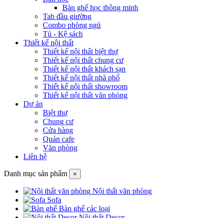
Bàn ghế học thông minh
Tab đầu giường
Combo phòng ngủ
Tủ - Kệ sách
Thiết kế nội thất
Thiết kế nội thất biệt thự
Thiết kế nội thất chung cư
Thiết kế nội thất khách sạn
Thiết kế nội thất nhà phố
Thiết kế nội thất showroom
Thiết kế nội thất văn phòng
Dự án
Biệt thự
Chung cư
Cửa hàng
Quán cafe
Văn phòng
Liên hệ
Danh mục sản phẩm
×
Nội thất văn phòng
Sofa
Bàn ghế các loại
Nội thất Decor