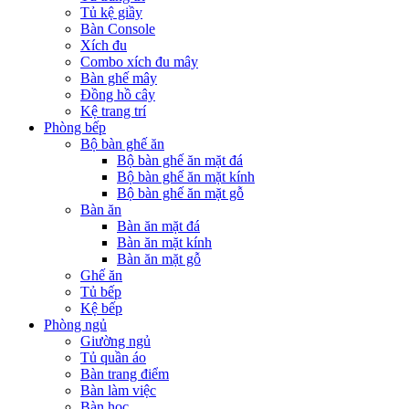
Tủ kệ giầy
Bàn Console
Xích đu
Combo xích đu mây
Bàn ghế mây
Đồng hồ cây
Kệ trang trí
Phòng bếp
Bộ bàn ghế ăn
Bộ bàn ghế ăn mặt đá
Bộ bàn ghế ăn mặt kính
Bộ bàn ghế ăn mặt gỗ
Bàn ăn
Bàn ăn mặt đá
Bàn ăn mặt kính
Bàn ăn mặt gỗ
Ghế ăn
Tủ bếp
Kệ bếp
Phòng ngủ
Giường ngủ
Tủ quần áo
Bàn trang điểm
Bàn làm việc
Bàn học