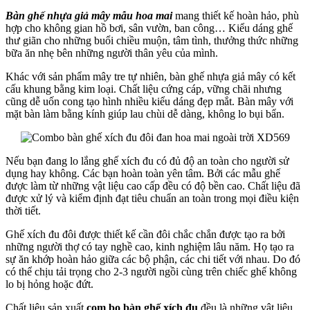
Bàn ghế nhựa giả mây mẫu hoa mai
mang thiết kế hoàn hảo, phù
hợp cho không gian hồ bơi, sân vườn, ban công… Kiểu dáng ghế
thư giãn cho những buổi chiều muộn, tâm tình, thưởng thức những
bữa ăn nhẹ bên những người thân yêu của mình.
Khác với sản phẩm mây tre tự nhiên, bàn ghế nhựa giả mây có kết
cấu khung bằng kim loại. Chất liệu cứng cáp, vững chãi nhưng
cũng dễ uốn cong tạo hình nhiều kiểu dáng đẹp mắt. Bàn mây với
mặt bàn làm bằng kính giúp lau chùi dễ dàng, không lo bụi bẩn.
Nếu bạn đang lo lắng ghế xích đu có đủ độ an toàn cho người sử
dụng hay không. Các bạn hoàn toàn yên tâm. Bởi các mẫu ghế
được làm từ những vật liệu cao cấp đều có độ bền cao. Chất liệu đã
được xử lý và kiểm định đạt tiêu chuẩn an toàn trong mọi điều kiện
thời tiết.
Ghế xích đu đôi được thiết kế cần đôi chắc chắn được tạo ra bởi
những người thợ có tay nghề cao, kinh nghiệm lâu năm. Họ tạo ra
sự ăn khớp hoàn hảo giữa các bộ phận, các chi tiết với nhau. Do đó
có thể chịu tải trọng cho 2-3 người ngồi cùng trên chiếc ghế không
lo bị hỏng hoặc đứt.
Chất liệu sản xuất
com bo bàn ghế xích đu
đều là những vật liệu