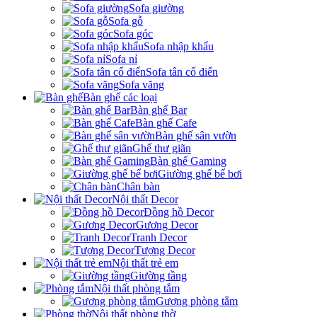
Sofa giường
Sofa gỗ
Sofa góc
Sofa nhập khẩu
Sofa nỉ
Sofa tân cổ điển
Sofa văng
Bàn ghế các loại
Bàn ghế Bar
Bàn ghế Cafe
Bàn ghế sân vườn
Ghế thư giãn
Bàn ghế Gaming
Giường ghế bể bơi
Chân bàn
Nội thất Decor
Đồng hồ Decor
Gương Decor
Tranh Decor
Tượng Decor
Nội thất trẻ em
Giường tầng
Nội thất phòng tắm
Gương phòng tắm
Nội thất phòng thờ