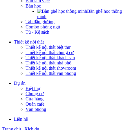
Bàn làm việc
Bàn học
Bàn ghế học thông
minh
Tab đầu giường
Combo phòng ngủ
Tủ - Kệ sách
Thiết kế nội thất
Thiết kế nội thất biệt thự
Thiết kế nội thất chung cư
Thiết kế nội thất khách sạn
Thiết kế nội thất nhà phố
Thiết kế nội thất showroom
Thiết kế nội thất văn phòng
Dự án
Biệt thự
Chung cư
Cửa hàng
Quán cafe
Văn phòng
Liên hệ
Trang chủ
Xích đu