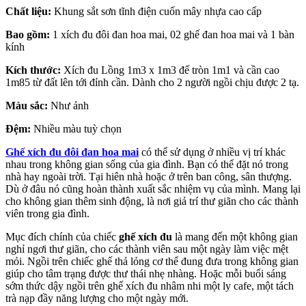
Chất liệu:
Khung sắt sơn tĩnh điện cuốn mây nhựa cao cấp
Bao gồm:
1 xích đu đôi đan hoa mai, 02 ghế đan hoa mai và 1 bàn
kính
Kích thước:
Xích đu Lồng 1m3 x 1m3 đế tròn 1m1 và cần cao
1m85 từ đất lên tới đỉnh cần. Dành cho 2 người ngồi chịu được 2 tạ.
Màu sắc:
Như ảnh
Đệm:
Nhiều màu tuỳ chọn
Ghế xích đu đôi đan hoa mai
có thể sử dụng ở nhiều vị trí khác
nhau trong không gian sống của gia đình. Bạn có thể đặt nó trong
nhà hay ngoài trời. Tại hiên nhà hoặc ở trên ban công, sân thượng.
Dù ở đâu nó cũng hoàn thành xuất sắc nhiệm vụ của mình. Mang lại
cho không gian thêm sinh động, là nơi giả trí thư giãn cho các thành
viên trong gia đình.
Mục đích chính của chiếc
ghế xích đu
là mang đến một không gian
nghỉ ngơi thư giãn, cho các thành viên sau một ngày làm việc mệt
mỏi. Ngồi trên chiếc ghế thả lỏng cơ thể đung đưa trong không gian
giúp cho tâm trạng được thư thái nhẹ nhàng. Hoặc mỗi buổi sáng
sớm thức dậy ngồi trên ghế xích đu nhâm nhi một ly cafe, một tách
trà nạp đầy năng lượng cho một ngày mới.