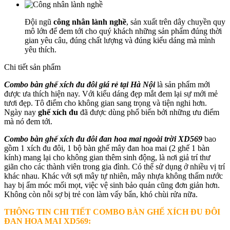
Đội ngũ
công nhân lành nghề
, sản xuất trên dây chuyền quy
mô lớn để đem tới cho quý khách những sản phẩm đúng thời
gian yêu câu, đúng chất lượng và đúng kiểu dáng mà mình
yêu thích.
Chi tiết sản phẩm
Combo bàn ghế xích đu đôi giá rẻ tại Hà Nội
là sản phẩm mới
được ưa thích hiện nay. Với kiểu dáng đẹp mắt đem lại sự mới mẻ
tươi đẹp. Tô điểm cho không gian sang trọng và tiện nghi hơn.
Ngày nay
ghế xích đu
đã được dùng phổ biến bởi những ưu điểm
mà nó đem tới.
Combo bàn ghế xích đu đôi đan hoa mai ngoài trời XD569
bao
gồm 1 xích đu đôi, 1 bộ bàn ghế mây đan hoa mai (2 ghế 1 bàn
kính) mang lại cho không gian thêm sinh động, là nơi giả trí thư
giãn cho các thành viên trong gia đình. Có thể sử dụng ở nhiều vị trí
khác nhau. Khác với sợi mây tự nhiên, mây nhựa không thấm nước
hay bị ẩm móc mối mọt, việc vệ sinh bảo quản cũng đơn giản hơn.
Không còn nỗi sợ bị trẻ con làm vấy bẩn, khó chùi rửa nữa.
THÔNG TIN CHI TIẾT
COMBO BÀN GHẾ XÍCH ĐU ĐÔI
ĐAN HOA MAI XD569: