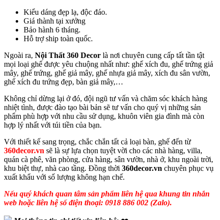
Kiểu dáng đẹp lạ, độc đáo.
Giá thành tại xưởng
Bảo hành 6 tháng.
Hỗ trợ ship toàn quốc.
Ngoài ra,
Nội Thất 360 Decor
là nơi chuyên cung cấp tất tần tật
mọi loại ghế được yêu chuộng nhất như: ghế xích đu, ghế trứng giả
mây, ghế trứng, ghế giả mây, ghế nhựa giả mây, xích đu sân vườn,
ghế xích đu trứng đẹp, bàn giả mây,…
Không chỉ dừng lại ở đó, đội ngũ tư vấn và chăm sóc khách hàng
nhiệt tình, được đào tạo bài bản sẽ tư vấn cho quý vị những sản
phẩm phù hợp với nhu cầu sử dụng, khuôn viên gia đình mà còn
hợp lý nhất với túi tiền của bạn.
Với thiết kế sang trọng, chắc chắn tất cả loại bàn, ghế đến từ
360decor.vn
sẽ là sự lựa chọn tuyệt vời cho các nhà hàng, villa,
quán cà phê, văn phòng, cửa hàng, sân vườn, nhà ở, khu ngoài trời,
khu biệt thự, nhà cao tầng. Đồng thời
360decor.vn
chuyên phục vụ
xuất khẩu với số lượng không hạn chế.
Nếu quý khách quan tâm sản phẩm liên hệ qua khung tin nhắn
web hoặc liên hệ số điện thoại: 0918 886 002 (Zalo).