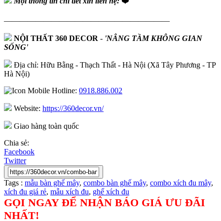
Mọi thông tin chi tiết xin liên hệ:
❤️
—————————————————————
NỘI THẤT 360 DECOR
-
'NÂNG TẦM KHÔNG GIAN
SỐNG'
Địa chỉ: Hữu Bằng - Thạch Thất - Hà Nội (Xã Tây Phương - TP
Hà Nội)
Hotline:
0918.886.002
Website:
https://360decor.vn/
Giao hàng toàn quốc
Chia sẻ:
Facebook
Twitter
Tags :
mẫu bàn ghế mây
,
combo bàn ghế mây
,
combo xích đu mây
,
xích đu giá rẻ
,
mẫu xích đu
,
ghế xích đu
GỌI NGAY ĐỂ NHẬN BÁO GIÁ ƯU ĐÃI
NHẤT!