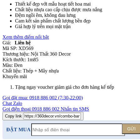
Thiết kế đẹp với mẫu hoạt tiết hoa mai
Chất liệu nhựa cao cấp chịu được mưa nắng
Đệm ngồi êm, không đau lưng
Cam kết sản phẩm chất lượng bền đẹp
Giá hợp lý trên mọi mặt trận
Xem thêm điểm nổi bật
Giá:
Liên hệ
Mã SP:
XD569
Thương hiệu:
Nội Thất 360 Decor
Kích thước:
1m85
Màu:
Đen
Chất liệu:
Thép +
Mây nhựa
Khuyến mãi
Tặng ngay voucher giảm giá cho đơn hàng kế tiếp
Gọi đặt mua:
0918 886 002
(7:30-22:00)
Chat Zalo
Gọi điện thoại
0918 886 002
Nhắn tin SMS
Copy link
GỬI
ĐẶT MUA