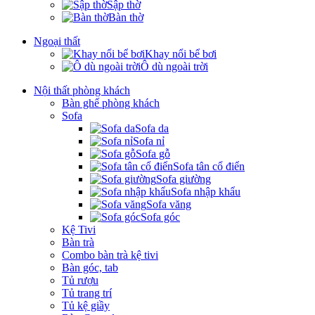
Sập thờ
Bàn thờ
Ngoại thất
Khay nổi bể bơi
Ô dù ngoài trời
Nội thất phòng khách
Bàn ghế phòng khách
Sofa
Sofa da
Sofa nỉ
Sofa gỗ
Sofa tân cổ điển
Sofa giường
Sofa nhập khẩu
Sofa văng
Sofa góc
Kệ Tivi
Bàn trà
Combo bàn trà kệ tivi
Bàn góc, tab
Tủ rượu
Tủ trang trí
Tủ kệ giầy