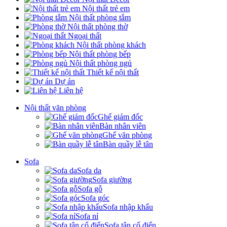
Nội thất trẻ em
Nội thất phòng tắm
Nội thất phòng thờ
Ngoại thất
Nội thất phòng khách
Nội thất phòng bếp
Nội thất phòng ngủ
Thiết kế nội thất
Dự án
Liên hệ
Nội thất văn phòng
Ghế giám đốc
Bàn nhân viên
Ghế văn phòng
Bàn quầy lễ tân
Sofa
Sofa da
Sofa giường
Sofa gỗ
Sofa góc
Sofa nhập khẩu
Sofa nỉ
Sofa tân cổ điển