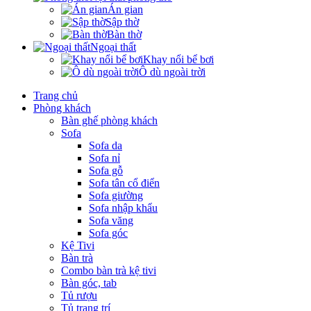
Án gian
Sập thờ
Bàn thờ
Ngoại thất
Khay nổi bể bơi
Ô dù ngoài trời
Trang chủ
Phòng khách
Bàn ghế phòng khách
Sofa
Sofa da
Sofa nỉ
Sofa gỗ
Sofa tân cổ điển
Sofa giường
Sofa nhập khẩu
Sofa văng
Sofa góc
Kệ Tivi
Bàn trà
Combo bàn trà kệ tivi
Bàn góc, tab
Tủ rượu
Tủ trang trí