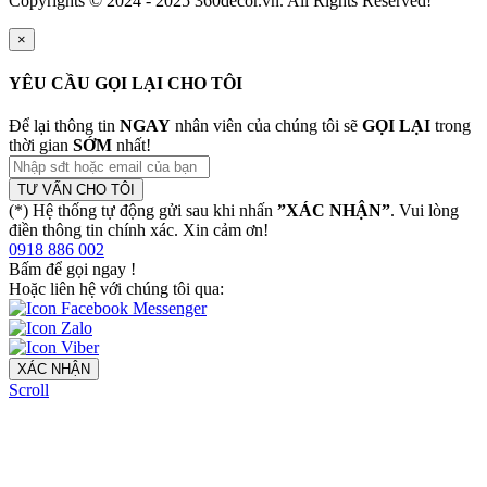
Copyrights © 2024 - 2025 360decor.vn. All Rights Reserved!
×
YÊU CẦU GỌI LẠI CHO TÔI
Để lại thông tin
NGAY
nhân viên của chúng tôi sẽ
GỌI LẠI
trong
thời gian
SỚM
nhất!
TƯ VẤN CHO TÔI
(*) Hệ thống tự động gửi sau khi nhấn
”XÁC NHẬN”
. Vui lòng
điền thông tin chính xác. Xin cảm ơn!
0918 886 002
Bấm để gọi ngay
!
Hoặc liên hệ với chúng tôi qua:
XÁC NHẬN
Scroll