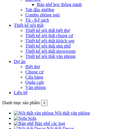
Bàn ghế học thông minh
Tab đầu giường
Combo phòng ngủ
Tủ - Kệ sách
Thiết kế nội thất
Thiết kế nội thất biệt thự
Thiết kế nội thất chung cư
Thiết kế nội thất khách sạn
Thiết kế nội thất nhà phố
Thiết kế nội thất showroom
Thiết kế nội thất văn phòng
Dự án
Biệt thự
Chung cư
Cửa hàng
Quán cafe
Văn phòng
Liên hệ
Danh mục sản phẩm
×
Nội thất văn phòng
Sofa
Bàn ghế các loại
Nội thất Decor