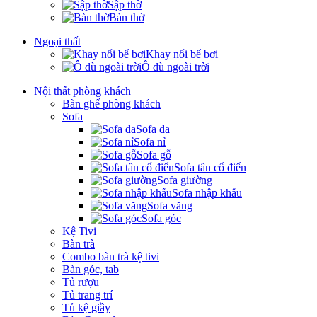
Sập thờ
Bàn thờ
Ngoại thất
Khay nổi bể bơi
Ô dù ngoài trời
Nội thất phòng khách
Bàn ghế phòng khách
Sofa
Sofa da
Sofa nỉ
Sofa gỗ
Sofa tân cổ điển
Sofa giường
Sofa nhập khẩu
Sofa văng
Sofa góc
Kệ Tivi
Bàn trà
Combo bàn trà kệ tivi
Bàn góc, tab
Tủ rượu
Tủ trang trí
Tủ kệ giầy