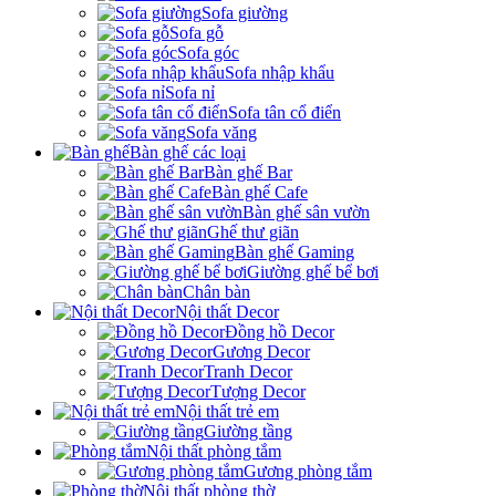
Sofa giường
Sofa gỗ
Sofa góc
Sofa nhập khẩu
Sofa nỉ
Sofa tân cổ điển
Sofa văng
Bàn ghế các loại
Bàn ghế Bar
Bàn ghế Cafe
Bàn ghế sân vườn
Ghế thư giãn
Bàn ghế Gaming
Giường ghế bể bơi
Chân bàn
Nội thất Decor
Đồng hồ Decor
Gương Decor
Tranh Decor
Tượng Decor
Nội thất trẻ em
Giường tầng
Nội thất phòng tắm
Gương phòng tắm
Nội thất phòng thờ