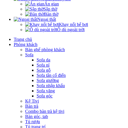
Án gian
Sập thờ
Bàn thờ
Ngoại thất
Khay nổi bể bơi
Ô dù ngoài trời
Trang chủ
Phòng khách
Bàn ghế phòng khách
Sofa
Sofa da
Sofa nỉ
Sofa gỗ
Sofa tân cổ điển
Sofa giường
Sofa nhập khẩu
Sofa văng
Sofa góc
Kệ Tivi
Bàn trà
Combo bàn trà kệ tivi
Bàn góc, tab
Tủ rượu
Tủ trang trí