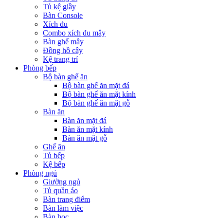
Tủ kệ giầy
Bàn Console
Xích đu
Combo xích đu mây
Bàn ghế mây
Đồng hồ cây
Kệ trang trí
Phòng bếp
Bộ bàn ghế ăn
Bộ bàn ghế ăn mặt đá
Bộ bàn ghế ăn mặt kính
Bộ bàn ghế ăn mặt gỗ
Bàn ăn
Bàn ăn mặt đá
Bàn ăn mặt kính
Bàn ăn mặt gỗ
Ghế ăn
Tủ bếp
Kệ bếp
Phòng ngủ
Giường ngủ
Tủ quần áo
Bàn trang điểm
Bàn làm việc
Bàn học