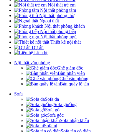
Nội thất trẻ em
Nội thất phòng tắm
Nội thất phòng thờ
Ngoại thất
Nội thất phòng khách
Nội thất phòng bếp
Nội thất phòng ngủ
Thiết kế nội thất
Dự án
Liên hệ
Nội thất văn phòng
Ghế giám đốc
Bàn nhân viên
Ghế văn phòng
Bàn quầy lễ tân
Sofa
Sofa da
Sofa giường
Sofa gỗ
Sofa góc
Sofa nhập khẩu
Sofa nỉ
Sofa tân cổ điển