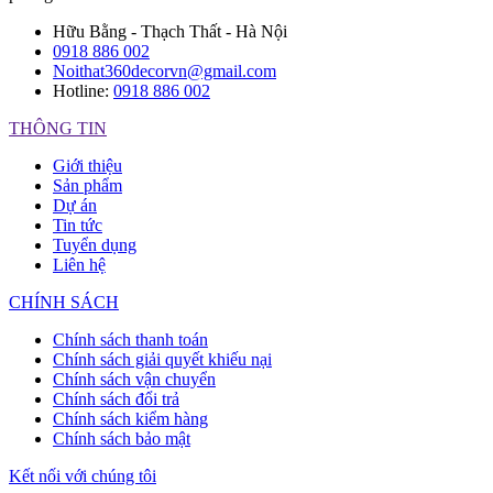
Hữu Bằng - Thạch Thất - Hà Nội
0918 886 002
Noithat360decorvn@gmail.com
Hotline:
0918 886 002
THÔNG TIN
Giới thiệu
Sản phẩm
Dự án
Tin tức
Tuyển dụng
Liên hệ
CHÍNH SÁCH
Chính sách thanh toán
Chính sách giải quyết khiếu nại
Chính sách vận chuyển
Chính sách đổi trả
Chính sách kiểm hàng
Chính sách bảo mật
Kết nối với chúng tôi