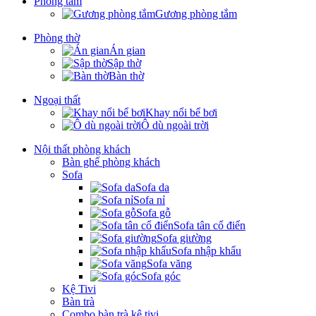
Phòng tắm
Gương phòng tắm
Phòng thờ
Án gian
Sập thờ
Bàn thờ
Ngoại thất
Khay nổi bể bơi
Ô dù ngoài trời
Nội thất phòng khách
Bàn ghế phòng khách
Sofa
Sofa da
Sofa nỉ
Sofa gỗ
Sofa tân cổ điển
Sofa giường
Sofa nhập khẩu
Sofa văng
Sofa góc
Kệ Tivi
Bàn trà
Combo bàn trà kệ tivi