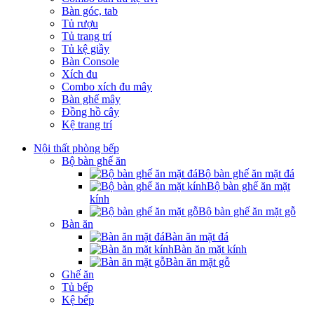
Bàn góc, tab
Tủ rượu
Tủ trang trí
Tủ kệ giầy
Bàn Console
Xích đu
Combo xích đu mây
Bàn ghế mây
Đồng hồ cây
Kệ trang trí
Nội thất phòng bếp
Bộ bàn ghế ăn
Bộ bàn ghế ăn mặt đá
Bộ bàn ghế ăn mặt
kính
Bộ bàn ghế ăn mặt gỗ
Bàn ăn
Bàn ăn mặt đá
Bàn ăn mặt kính
Bàn ăn mặt gỗ
Ghế ăn
Tủ bếp
Kệ bếp