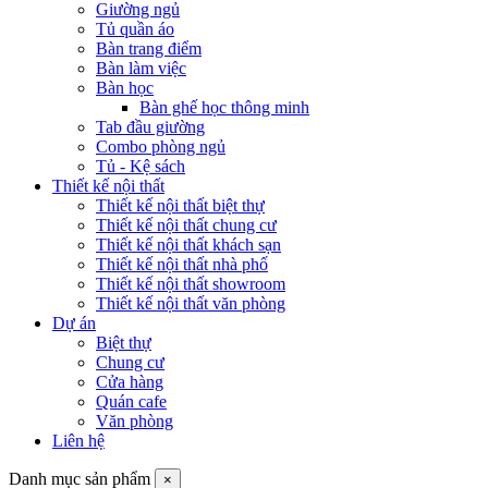
Giường ngủ
Tủ quần áo
Bàn trang điểm
Bàn làm việc
Bàn học
Bàn ghế học thông minh
Tab đầu giường
Combo phòng ngủ
Tủ - Kệ sách
Thiết kế nội thất
Thiết kế nội thất biệt thự
Thiết kế nội thất chung cư
Thiết kế nội thất khách sạn
Thiết kế nội thất nhà phố
Thiết kế nội thất showroom
Thiết kế nội thất văn phòng
Dự án
Biệt thự
Chung cư
Cửa hàng
Quán cafe
Văn phòng
Liên hệ
Danh mục sản phẩm
×