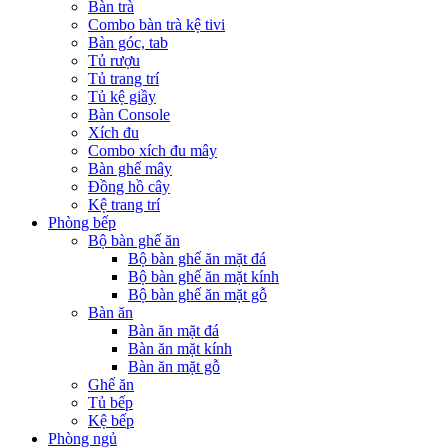
Bàn trà
Combo bàn trà kệ tivi
Bàn góc, tab
Tủ rượu
Tủ trang trí
Tủ kệ giầy
Bàn Console
Xích đu
Combo xích đu mây
Bàn ghế mây
Đồng hồ cây
Kệ trang trí
Phòng bếp
Bộ bàn ghế ăn
Bộ bàn ghế ăn mặt đá
Bộ bàn ghế ăn mặt kính
Bộ bàn ghế ăn mặt gỗ
Bàn ăn
Bàn ăn mặt đá
Bàn ăn mặt kính
Bàn ăn mặt gỗ
Ghế ăn
Tủ bếp
Kệ bếp
Phòng ngủ