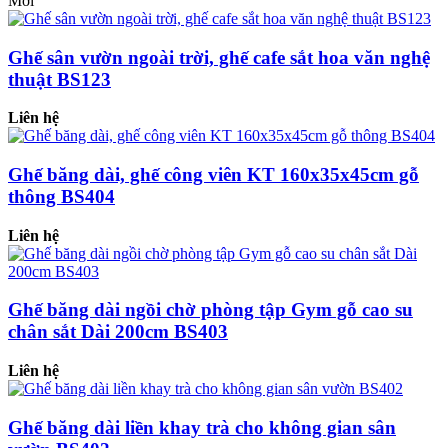
Mới
Ghế sân vườn ngoài trời, ghế cafe sắt hoa văn nghệ
thuật BS123
Liên hệ
Ghế băng dài, ghế công viên KT 160x35x45cm gỗ
thông BS404
Liên hệ
Ghế băng dài ngồi chờ phòng tập Gym gỗ cao su
chân sắt Dài 200cm BS403
Liên hệ
Ghế băng dài liền khay trà cho không gian sân