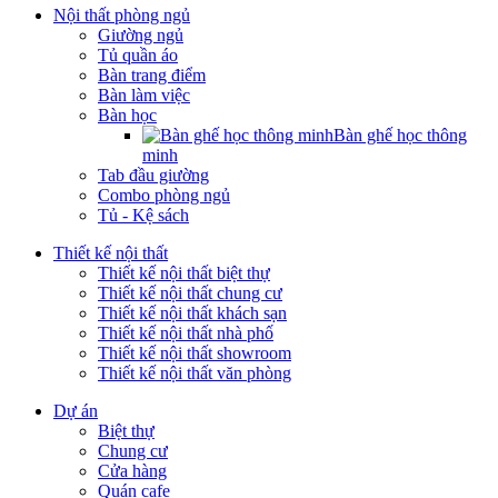
Nội thất phòng ngủ
Giường ngủ
Tủ quần áo
Bàn trang điểm
Bàn làm việc
Bàn học
Bàn ghế học thông
minh
Tab đầu giường
Combo phòng ngủ
Tủ - Kệ sách
Thiết kế nội thất
Thiết kế nội thất biệt thự
Thiết kế nội thất chung cư
Thiết kế nội thất khách sạn
Thiết kế nội thất nhà phố
Thiết kế nội thất showroom
Thiết kế nội thất văn phòng
Dự án
Biệt thự
Chung cư
Cửa hàng
Quán cafe