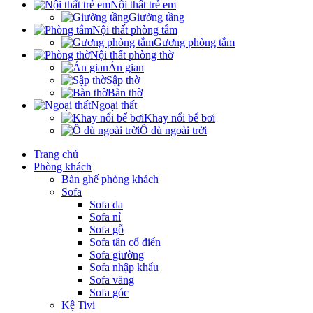
Nội thất trẻ em
Giường tầng
Nội thất phòng tắm
Gương phòng tắm
Nội thất phòng thờ
Án gian
Sập thờ
Bàn thờ
Ngoại thất
Khay nổi bể bơi
Ô dù ngoài trời
Trang chủ
Phòng khách
Bàn ghế phòng khách
Sofa
Sofa da
Sofa nỉ
Sofa gỗ
Sofa tân cổ điển
Sofa giường
Sofa nhập khẩu
Sofa văng
Sofa góc
Kệ Tivi