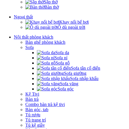
Sập thờ
Bàn thờ
Ngoại thất
Khay nổi bể bơi
Ô dù ngoài trời
Nội thất phòng khách
Bàn ghế phòng khách
Sofa
Sofa da
Sofa nỉ
Sofa gỗ
Sofa tân cổ điển
Sofa giường
Sofa nhập khẩu
Sofa văng
Sofa góc
Kệ Tivi
Bàn trà
Combo bàn trà kệ tivi
Bàn góc, tab
Tủ rượu
Tủ trang trí
Tủ kệ giầy