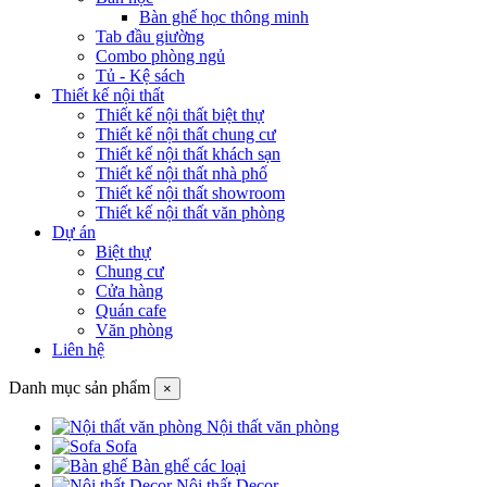
Bàn ghế học thông minh
Tab đầu giường
Combo phòng ngủ
Tủ - Kệ sách
Thiết kế nội thất
Thiết kế nội thất biệt thự
Thiết kế nội thất chung cư
Thiết kế nội thất khách sạn
Thiết kế nội thất nhà phố
Thiết kế nội thất showroom
Thiết kế nội thất văn phòng
Dự án
Biệt thự
Chung cư
Cửa hàng
Quán cafe
Văn phòng
Liên hệ
Danh mục sản phẩm
×
Nội thất văn phòng
Sofa
Bàn ghế các loại
Nội thất Decor