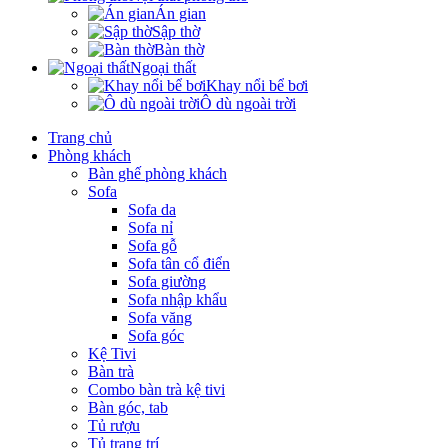
Án gian
Sập thờ
Bàn thờ
Ngoại thất
Khay nổi bể bơi
Ô dù ngoài trời
Trang chủ
Phòng khách
Bàn ghế phòng khách
Sofa
Sofa da
Sofa nỉ
Sofa gỗ
Sofa tân cổ điển
Sofa giường
Sofa nhập khẩu
Sofa văng
Sofa góc
Kệ Tivi
Bàn trà
Combo bàn trà kệ tivi
Bàn góc, tab
Tủ rượu
Tủ trang trí