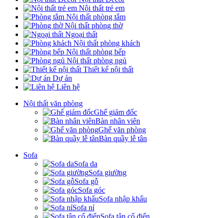
Nội thất trẻ em
Nội thất phòng tắm
Nội thất phòng thờ
Ngoại thất
Nội thất phòng khách
Nội thất phòng bếp
Nội thất phòng ngủ
Thiết kế nội thất
Dự án
Liên hệ
Nội thất văn phòng
Ghế giám đốc
Bàn nhân viên
Ghế văn phòng
Bàn quầy lễ tân
Sofa
Sofa da
Sofa giường
Sofa gỗ
Sofa góc
Sofa nhập khẩu
Sofa nỉ
Sofa tân cổ điển