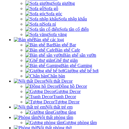
Sofa giường
Sofa gỗ
Sofa góc
Sofa nhập khẩu
Sofa nỉ
Sofa tân cổ điển
Sofa văng
Bàn ghế các loại
Bàn ghế Bar
Bàn ghế Cafe
Bàn ghế sân vườn
Ghế thư giãn
Bàn ghế Gaming
Giường ghế bể bơi
Chân bàn
Nội thất Decor
Đồng hồ Decor
Gương Decor
Tranh Decor
Tượng Decor
Nội thất trẻ em
Giường tầng
Nội thất phòng tắm
Gương phòng tắm
Nội thất phòng thờ