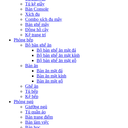
Tủ kệ giầy
Bàn Console
Xích đu
Combo xích đu mây
Bàn ghế mây
Đồng hồ cây
Kệ trang trí
Phòng bếp
Bộ bàn ghế ăn
Bộ bàn ghế ăn mặt đá
Bộ bàn ghế ăn mặt kính
Bộ bàn ghế ăn mặt gỗ
Bàn ăn
Bàn ăn mặt đá
Bàn ăn mặt kính
Bàn ăn mặt gỗ
Ghế ăn
Tủ bếp
Kệ bếp
Phòng ngủ
Giường ngủ
Tủ quần áo
Bàn trang điểm
Bàn làm việc
Bàn học