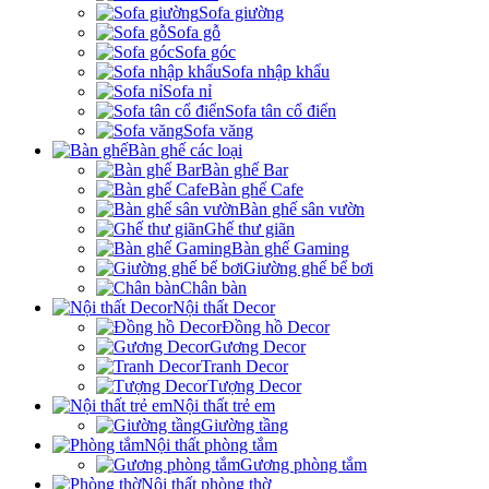
Sofa giường
Sofa gỗ
Sofa góc
Sofa nhập khẩu
Sofa nỉ
Sofa tân cổ điển
Sofa văng
Bàn ghế các loại
Bàn ghế Bar
Bàn ghế Cafe
Bàn ghế sân vườn
Ghế thư giãn
Bàn ghế Gaming
Giường ghế bể bơi
Chân bàn
Nội thất Decor
Đồng hồ Decor
Gương Decor
Tranh Decor
Tượng Decor
Nội thất trẻ em
Giường tầng
Nội thất phòng tắm
Gương phòng tắm
Nội thất phòng thờ