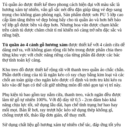
Tủ quần áo được thiết kế theo phong cách hiện đại với màu sắc là
hương xám tự nhiên, vân gỗ sắc nét đều đặn giúp tăng vẻ đẹp sang
trọng cho không gian phòng ngủ, Sản phẩm được sơn PU 5 lớp cao
cấp làm tăng thêm vẻ đẹp bóng bẩy cho tủ quần áo và hơn hết bảo
vệ lớp gỗ được bền và đẹp hơn. Nhưng hoa văn được chạm khắc
trên cánh tủ được chăm chút tỉ mỉ khiến nó càng trở nên đặc sắc và
riêng biệt.
Tủ quần áo 4 cánh gỗ hương xám
được thiết kế với 4 cánh cửa dễ
dàng mở ra, với không gian rộng rãi bên trong được phân chia theo
từng khu vực với chức năng riêng của từng phần đã được các bác
thợ tính toán kỹ càng.
Khu treo đồ được thiết kế rộng rãi với thanh treo quần áo chắc chắn.
Phần dưới cùng của tủ là ngăn kéo có ray chạy bằng kim loại và các
chốt an toàn giúp cho ngăn kéo được cố định và trơn tru khi kéo ra
kéo vào để bạn có thể cất giữ những món đồ nhỏ gọn tại vị trí này.
Phụ kiện tủ bao gồm tay nắm cửa, thanh treo, vách ngăn đều được
làm từ gỗ tự nhiên 100%. Với độ dày từ 0,5 - 2cm đảm bảo khả
năng chịu lực tốt, sử dụng lâu dài, hạn chế tình trạng hư hao hay
mối mọt. Bản lề hơi, ray trượt hộc kéo sử dụng thép không gỉ,
chống trượt tốt, tháo lắp đơn giản, dễ thay mới.
Sử dụng chất liệu gỗ hương xám tự nhiên chế tác, đáp ứng tốt yêu