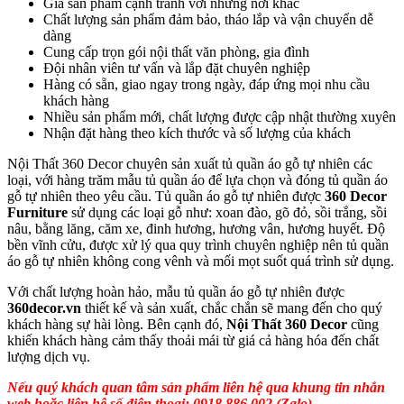
Giá sản phẩm cạnh tranh với những nơi khác
Chất lượng sản phẩm đảm bảo, tháo lắp và vận chuyển dễ
dàng
Cung cấp trọn gói nội thất văn phòng, gia đình
Đội nhân viên tư vấn và lắp đặt chuyên nghiệp
Hàng có sẵn, giao ngay trong ngày, đáp ứng mọi nhu cầu
khách hàng
Nhiều sản phẩm mới, chất lượng được cập nhật thường xuyên
Nhận đặt hàng theo kích thước và số lượng của khách
Nội Thất 360 Decor chuyên sản xuất tủ quần áo gỗ tự nhiên các
loại, với hàng trăm mẫu tủ quần áo để lựa chọn và đóng tủ quần áo
gỗ tự nhiên theo yêu cầu. Tủ quần áo gỗ tự nhiên được
360 Decor
Furniture
sử dụng các loại gỗ như: xoan đào, gõ đỏ, sồi trắng, sồi
nâu, bằng lăng, căm xe, đinh hương, hương vân, hương huyết. Độ
bền vĩnh cửu, được xử lý qua quy trình chuyên nghiệp nên tủ quần
áo gỗ tự nhiên không cong vênh và mối mọt suốt quá trình sử dụng.
Với chất lượng hoàn hảo, mẫu tủ quần áo gỗ tự nhiên được
360decor.vn
thiết kế và sản xuất, chắc chắn sẽ mang đến cho quý
khách hàng sự hài lòng. Bên cạnh đó,
Nội Thất 360 Decor
cũng
khiến khách hàng cảm thấy thoải mái từ giá cả hàng hóa đến chất
lượng dịch vụ.
Nếu quý khách quan tâm sản phẩm liên hệ qua khung tin nhắn
web hoặc liên hệ số điện thoại: 0918 886 002 (Zalo).