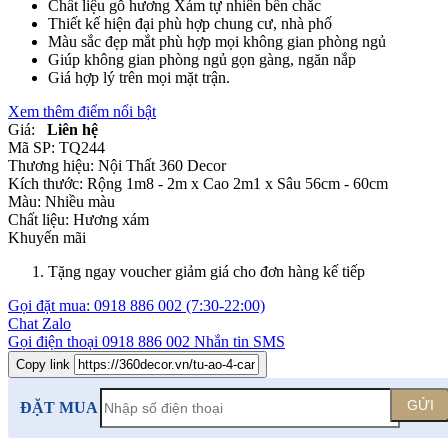
Chất liệu gỗ hương Xám tự nhiên bền chắc
Thiết kế hiện đại phù hợp chung cư, nhà phố
Màu sắc đẹp mắt phù hợp mọi không gian phòng ngủ
Giúp không gian phòng ngủ gọn gàng, ngăn nắp
Giá hợp lý trên mọi mặt trận.
Xem thêm điểm nổi bật
Giá:
Liên hệ
Mã SP:
TQ244
Thương hiệu:
Nội Thất 360 Decor
Kích thước:
Rộng 1m8 - 2m x Cao 2m1 x Sâu 56cm - 60cm
Màu:
Nhiều màu
Chất liệu:
Hương xám
Khuyến mãi
Tặng ngay voucher giảm giá cho đơn hàng kế tiếp
Gọi đặt mua:
0918 886 002
(7:30-22:00)
Chat Zalo
Gọi điện thoại
0918 886 002
Nhắn tin SMS
Copy link
GỬI
ĐẶT MUA