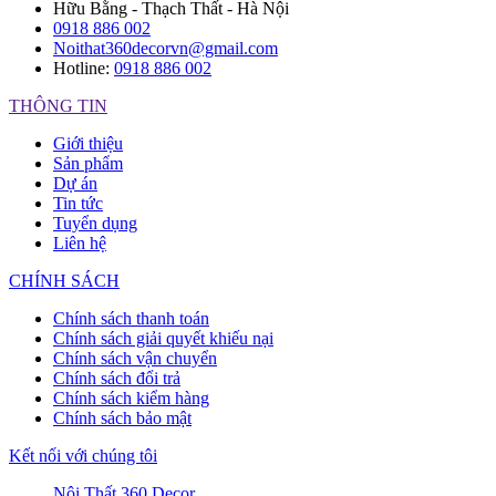
Hữu Bằng - Thạch Thất - Hà Nội
0918 886 002
Noithat360decorvn@gmail.com
Hotline:
0918 886 002
THÔNG TIN
Giới thiệu
Sản phẩm
Dự án
Tin tức
Tuyển dụng
Liên hệ
CHÍNH SÁCH
Chính sách thanh toán
Chính sách giải quyết khiếu nại
Chính sách vận chuyển
Chính sách đổi trả
Chính sách kiểm hàng
Chính sách bảo mật
Kết nối với chúng tôi
Nội Thất 360 Decor