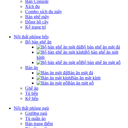
Bàn Console
Xích đu
Combo xích đu mây
Bàn ghế mây
Đồng hồ cây
Kệ trang trí
Nội thất phòng bếp
Bộ bàn ghế ăn
Bộ bàn ghế ăn mặt đá
Bộ bàn ghế ăn mặt
kính
Bộ bàn ghế ăn mặt gỗ
Bàn ăn
Bàn ăn mặt đá
Bàn ăn mặt kính
Bàn ăn mặt gỗ
Ghế ăn
Tủ bếp
Kệ bếp
Nội thất phòng ngủ
Giường ngủ
Tủ quần áo
Bàn trang điểm