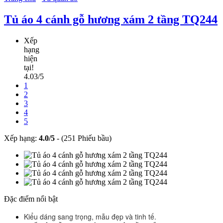
Tủ áo 4 cánh gỗ hương xám 2 tầng TQ244
Xếp
hạng
hiện
tại!
4.03/5
1
2
3
4
5
Xếp hạng:
4.0
/
5
-
(251 Phiếu bầu)
Đặc điểm nổi bật
Kiểu dáng sang trọng, mẫu đẹp và tinh tế.