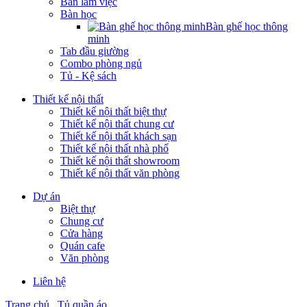
Bàn làm việc
Bàn học
Bàn ghế học thông
minh
Tab đầu giường
Combo phòng ngủ
Tủ - Kệ sách
Thiết kế nội thất
Thiết kế nội thất biệt thự
Thiết kế nội thất chung cư
Thiết kế nội thất khách sạn
Thiết kế nội thất nhà phố
Thiết kế nội thất showroom
Thiết kế nội thất văn phòng
Dự án
Biệt thự
Chung cư
Cửa hàng
Quán cafe
Văn phòng
Liên hệ
Trang chủ
Tủ quần áo