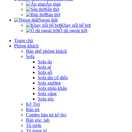
Án gian
Sập thờ
Bàn thờ
Ngoại thất
Khay nổi bể bơi
Ô dù ngoài trời
Trang chủ
Phòng khách
Bàn ghế phòng khách
Sofa
Sofa da
Sofa nỉ
Sofa gỗ
Sofa tân cổ điển
Sofa giường
Sofa nhập khẩu
Sofa văng
Sofa góc
Kệ Tivi
Bàn trà
Combo bàn trà kệ tivi
Bàn góc, tab
Tủ rượu
Tủ trang trí