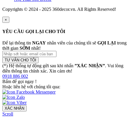
Copyrights © 2024 - 2025 360decor.vn. All Rights Reserved!
×
YÊU CẦU GỌI LẠI CHO TÔI
Để lại thông tin
NGAY
nhân viên của chúng tôi sẽ
GỌI LẠI
trong
thời gian
SỚM
nhất!
TƯ VẤN CHO TÔI
(*) Hệ thống tự động gửi sau khi nhấn
”XÁC NHẬN”
. Vui lòng
điền thông tin chính xác. Xin cảm ơn!
0918 886 002
Bấm để gọi ngay
!
Hoặc liên hệ với chúng tôi qua:
XÁC NHẬN
Scroll