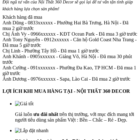
Đội ngũ tư vấn của Nội Thất 360 Decor sẽ gọi lại để tư vấn tận tình giúp
khách hàng lựa chọn sản phẩm
!
Khách hàng đã mua
Anh Dũng - 0833xxxxxx
-
Phường Hai Bà Trưng, Hà Nội - Đã
mua 2 giờ trước
Chị Ánh Vy - 0966xxxxxx
-
KĐT Ocean Park - Đã mua 3 giờ trước
Anh Tony Nguyễn - 0912xxxxxx
-
Căn hộ Gold Coast Nha Trang -
Đã mua 5 giờ trước
Chị Linh
-
Phường Tây Hồ - Đã mua 1 giờ trước
Anh Khánh - 0905xxxxxx
-
Giảng Võ, Hà Nội - Đã mua 30 phút
trước
Anh Cường - 091xxxxxxx
-
Phường Đa Kao, TP HCM - Đã mua 1
giờ trước
Ánh Dương - 0976xxxxxx
-
Sapa, Lào Cai - Đã mua 2 giờ trước
LỢI ÍCH KHI MUA HÀNG TẠI - NỘI THẤT 360 DECOR
Giá luôn
ưu đãi nhất
trên thị trường, với mục đích mang tới
người tiêu dùng sản phẩm Việt : Bền – Chắc – Rẻ - Đẹp.