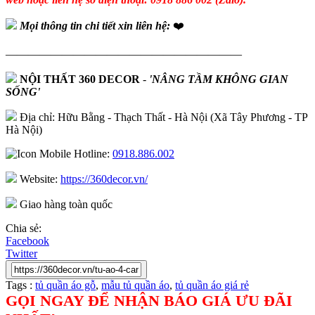
Mọi thông tin chi tiết xin liên hệ:
❤️
—————————————————————
NỘI THẤT 360 DECOR
-
'NÂNG TẦM KHÔNG GIAN
SỐNG'
Địa chỉ: Hữu Bằng - Thạch Thất - Hà Nội (Xã Tây Phương - TP
Hà Nội)
Hotline:
0918.886.002
Website:
https://360decor.vn/
Giao hàng toàn quốc
Chia sẻ:
Facebook
Twitter
Tags :
tủ quần áo gỗ
,
mẫu tủ quần áo
,
tủ quần áo giá rẻ
GỌI NGAY ĐỂ NHẬN BÁO GIÁ ƯU ĐÃI