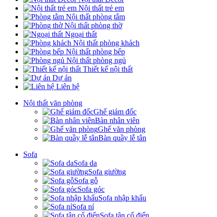
Nội thất trẻ em
Nội thất phòng tắm
Nội thất phòng thờ
Ngoại thất
Nội thất phòng khách
Nội thất phòng bếp
Nội thất phòng ngủ
Thiết kế nội thất
Dự án
Liên hệ
Nội thất văn phòng
Ghế giám đốc
Bàn nhân viên
Ghế văn phòng
Bàn quầy lễ tân
Sofa
Sofa da
Sofa giường
Sofa gỗ
Sofa góc
Sofa nhập khẩu
Sofa nỉ
Sofa tân cổ điển