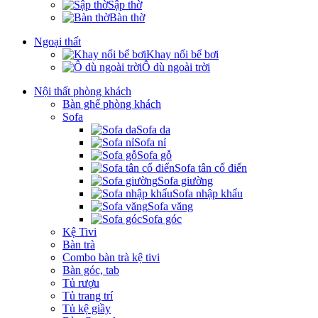
Sập thờ
Bàn thờ
Ngoại thất
Khay nổi bể bơi
Ô dù ngoài trời
Nội thất phòng khách
Bàn ghế phòng khách
Sofa
Sofa da
Sofa nỉ
Sofa gỗ
Sofa tân cổ điển
Sofa giường
Sofa nhập khẩu
Sofa văng
Sofa góc
Kệ Tivi
Bàn trà
Combo bàn trà kệ tivi
Bàn góc, tab
Tủ rượu
Tủ trang trí
Tủ kệ giầy