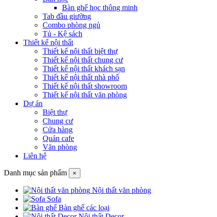
Bàn ghế học thông minh
Tab đầu giường
Combo phòng ngủ
Tủ - Kệ sách
Thiết kế nội thất
Thiết kế nội thất biệt thự
Thiết kế nội thất chung cư
Thiết kế nội thất khách sạn
Thiết kế nội thất nhà phố
Thiết kế nội thất showroom
Thiết kế nội thất văn phòng
Dự án
Biệt thự
Chung cư
Cửa hàng
Quán cafe
Văn phòng
Liên hệ
Danh mục sản phẩm
×
Nội thất văn phòng
Sofa
Bàn ghế các loại
Nội thất Decor