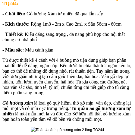
TQ244:
- Chất liệu:
Gỗ hương Xám tự nhiên đã qua tẩm sấy
- Kích thước:
Rộng 1m8 - 2m x Cao 2m1 x Sâu 56cm - 60cm
- Thiết kế:
Kiểu dáng sang trọng , đa năng phù hợp cho nội thất
chung cư nhà phố.
- Màu sắc:
Màu cánh gián
Tủ được thiết kế 4 cánh với 4 buồng mở tiện dụng giúp bạn phân
loại đồ để dễ dàng, ngăn nắp. Bên dưới tủ chia thành 2 ngăn kéo to,
bạn có thể để những đồ dùng nhỏ, rất thuận tiện. Tay nắm ẩn trong
vừa đơn giản nhưng tạo cảm giác hiện đại, hài hòa. Vân gỗ đẹp tự
nhiên, uốn lượn uyển chuyển, hài hòa.Tủ gia công các đường nét
hoa văn sắc sảo, tinh tế, tỷ mỉ, chuẩn từng chi tiết giúp cho tủ càng
thêm phần sang trọng.
Gỗ hương xám
là loại gỗ quý hiếm, thớ gỗ mịn, vân đẹp, chống lại
mối mọt và có mùi đặc trưng riêng.
Tủ quần áo gỗ hương xám tự
nhiên
là một mẫu mới lạ và độc đáo Sở hữu nội thất gỗ hương xám
bạn hoàn toàn yên tâm về độ bền và chống mối mọt.