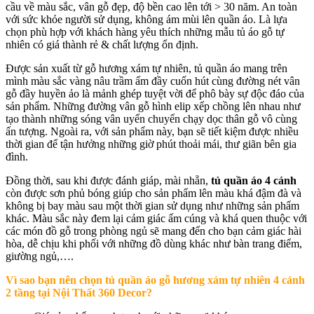
cầu về màu sắc, vân gỗ đẹp, độ bền cao lên tới > 30 năm. An toàn
với sức khỏe người sử dụng, không ám mùi lên quần áo. Là lựa
chọn phù hợp với khách hàng yêu thích những mẫu tủ áo gỗ tự
nhiên có giá thành rẻ & chất lượng ổn định.
Được sản xuất từ gỗ hương xám tự nhiên, tủ quần áo mang trên
mình màu sắc vàng nâu trầm ấm đầy cuốn hút cùng đường nét vân
gỗ đầy huyền ảo là mảnh ghép tuyệt vời để phô bày sự độc đáo của
sản phẩm. Những đường vân gỗ hình elip xếp chồng lên nhau như
tạo thành những sóng vân uyển chuyển chạy dọc thân gỗ vô cùng
ấn tượng. Ngoài ra, với sản phẩm này, bạn sẽ tiết kiệm được nhiều
thời gian để tận hưởng những giờ phút thoải mái, thư giãn bên gia
đình.
Đồng thời, sau khi được đánh giáp, mài nhẵn,
tủ quần áo 4 cánh
còn được sơn phủ bóng giúp cho sản phẩm lên màu khá đậm đà và
không bị bay màu sau một thời gian sử dụng như những sản phẩm
khác. Màu sắc này đem lại cảm giác ấm cúng và khá quen thuộc với
các món đồ gỗ trong phòng ngủ sẽ mang đến cho bạn cảm giác hài
hòa, dễ chịu khi phối với những đồ dùng khác như bàn trang điểm,
giường ngủ,….
Vì sao bạn nên chọn tủ quần áo gỗ hương xám tự nhiên 4 cánh
2 tầng tại Nội Thất 360 Decor?