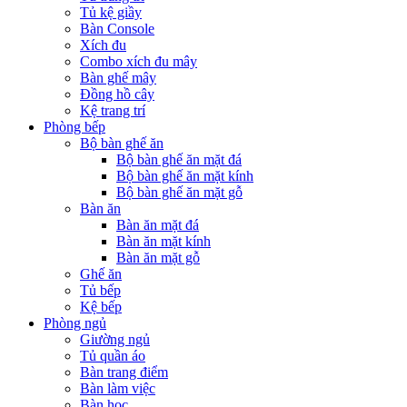
Tủ kệ giầy
Bàn Console
Xích đu
Combo xích đu mây
Bàn ghế mây
Đồng hồ cây
Kệ trang trí
Phòng bếp
Bộ bàn ghế ăn
Bộ bàn ghế ăn mặt đá
Bộ bàn ghế ăn mặt kính
Bộ bàn ghế ăn mặt gỗ
Bàn ăn
Bàn ăn mặt đá
Bàn ăn mặt kính
Bàn ăn mặt gỗ
Ghế ăn
Tủ bếp
Kệ bếp
Phòng ngủ
Giường ngủ
Tủ quần áo
Bàn trang điểm
Bàn làm việc
Bàn học