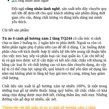
Đội ngũ
công nhân lành nghề
, sản xuất trên dây chuyền quy
mô lớn để đem tới cho quý khách những sản phẩm đúng thời
gian yêu câu, đúng chất lượng và đúng kiểu dáng mà mình
yêu thích.
Chi tiết sản phẩm
Tủ áo 4 cánh gỗ hương xám 2 tầng TQ244
có cấu trúc 4 cánh
chia ra làm 2 buồng to, 2 ngăn kéo to phía dưới. Ngoài ra còn có
thêm phần ngăn phụ ở phía trên cao để đồ ít dùng. Các buồng được
phân chia với kích thước hợp lý nhều kệ lớn bên trong rất thuận tiện
cho việc treo hay xếp và phân loại các loại quần áo. Các chi tiết kệ
tủ và giá treo được xử lý cẩn thận và kết nối chắc chắn với khung tủ
bằng các loại ốc vít chất lượng cao và keo dán chuyên dụng, do vậy
kệ tủ có thể chịu lực nặng tốt, quý khách có thể yên tâm sử dụng lâu
năm mà không phải lo lắng kệ hay giá treo bị cong, trũng hay giảm
chất lượng.
Chất liệu sản xuất là gỗ hương xám tự nhiên 100%, là một trong
những loại gỗ tự nhiên thuộc hàng quý hiếm, rất chắc chắn có khả
năng chịu đựng được mọi thời tiết, chống thấm ẩm, mối mọt. Những
đường vân gỗ đẹp tư nhiên, sắc nét.
Thông tin chi tiết mẫu t
ủ áo 4 cánh gỗ hương xám 2 tầng