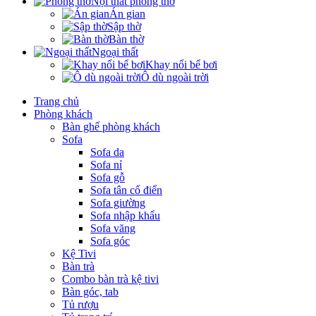
Nội thất phòng thờ
Án gian
Sập thờ
Bàn thờ
Ngoại thất
Khay nổi bể bơi
Ô dù ngoài trời
Trang chủ
Phòng khách
Bàn ghế phòng khách
Sofa
Sofa da
Sofa nỉ
Sofa gỗ
Sofa tân cổ điển
Sofa giường
Sofa nhập khẩu
Sofa văng
Sofa góc
Kệ Tivi
Bàn trà
Combo bàn trà kệ tivi
Bàn góc, tab
Tủ rượu