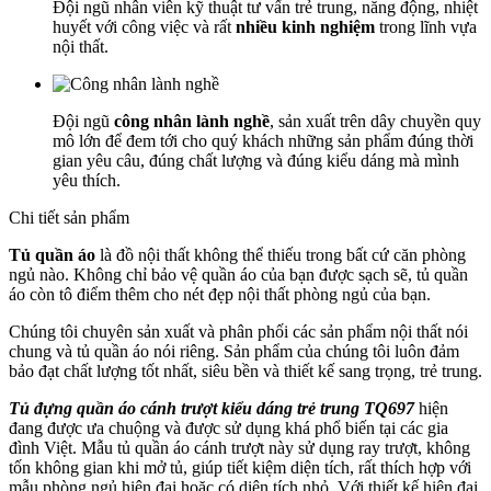
Đội ngũ nhân viên kỹ thuật tư vấn trẻ trung, năng động, nhiệt
huyết với công việc và rất
nhiều kinh nghiệm
trong lĩnh vựa
nội thất.
Đội ngũ
công nhân lành nghề
, sản xuất trên dây chuyền quy
mô lớn để đem tới cho quý khách những sản phẩm đúng thời
gian yêu câu, đúng chất lượng và đúng kiểu dáng mà mình
yêu thích.
Chi tiết sản phẩm
Tủ quần áo
là đồ nội thất không thể thiếu trong bất cứ căn phòng
ngủ nào. Không chỉ bảo vệ quần áo của bạn được sạch sẽ, tủ quần
áo còn tô điểm thêm cho nét đẹp nội thất phòng ngủ của bạn.
Chúng tôi chuyên sản xuất và phân phối các sản phẩm nội thất nói
chung và tủ quần áo nói riêng. Sản phẩm của chúng tôi luôn đảm
bảo đạt chất lượng tốt nhất, siêu bền và thiết kế sang trọng, trẻ trung.
Tủ đựng quần áo cánh trượt kiểu dáng trẻ trung TQ697
hiện
đang được ưa chuộng và được sử dụng khá phổ biến tại các gia
đình Việt. Mẫu tủ quần áo cánh trượt này sử dụng ray trượt, không
tốn không gian khi mở tủ, giúp tiết kiệm diện tích, rất thích hợp với
mẫu phòng ngủ hiện đại hoặc có diện tích nhỏ. Với thiết kế hiện đại,