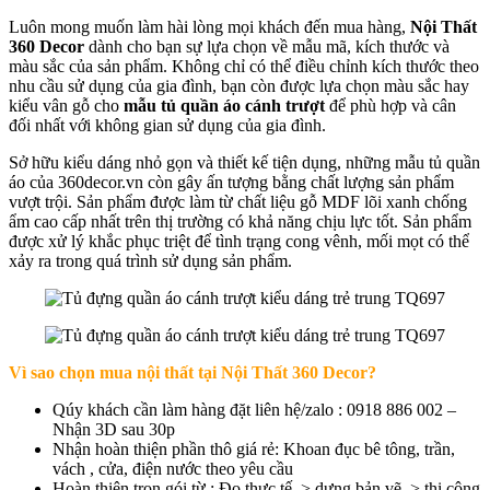
Luôn mong muốn làm hài lòng mọi khách đến mua hàng,
Nội Thất
360 Decor
dành cho bạn sự lựa chọn về mẫu mã, kích thước và
màu sắc của sản phẩm. Không chỉ có thể điều chỉnh kích thước theo
nhu cầu sử dụng của gia đình, bạn còn được lựa chọn màu sắc hay
kiểu vân gỗ cho
mẫu tủ quần áo cánh trượt
để phù hợp và cân
đối nhất với không gian sử dụng của gia đình.
Sở hữu kiểu dáng nhỏ gọn và thiết kế tiện dụng, những mẫu tủ quần
áo của 360decor.vn còn gây ấn tượng bằng chất lượng sản phẩm
vượt trội. Sản phẩm được làm từ chất liệu gỗ MDF lõi xanh chống
ẩm cao cấp nhất trên thị trường có khả năng chịu lực tốt. Sản phẩm
được xử lý khắc phục triệt để tình trạng cong vênh, mối mọt có thể
xảy ra trong quá trình sử dụng sản phẩm.
Vì sao chọn mua nội thất tại Nội Thất 360 Decor?
Qúy khách cần làm hàng đặt liên hệ/zalo : 0918 886 002 –
Nhận 3D sau 30p
Nhận hoàn thiện phần thô giá rẻ: Khoan đục bê tông, trần,
vách , cửa, điện nước theo yêu cầu
Hoàn thiện trọn gói từ : Đo thực tế > dựng bản vẽ > thi công