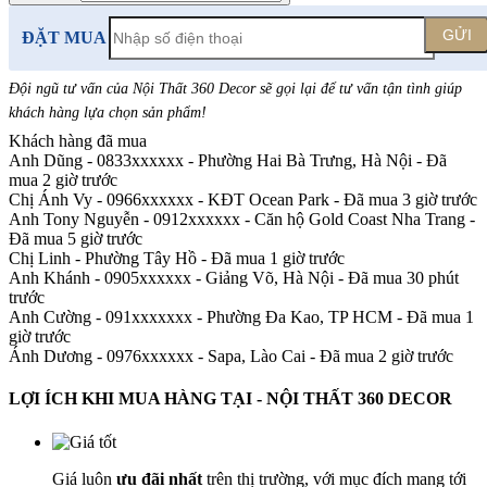
GỬI
ĐẶT MUA
Đội ngũ tư vấn của Nội Thất 360 Decor sẽ gọi lại để tư vấn tận tình giúp
khách hàng lựa chọn sản phẩm
!
Khách hàng đã mua
Anh Dũng - 0833xxxxxx
-
Phường Hai Bà Trưng, Hà Nội - Đã
mua 2 giờ trước
Chị Ánh Vy - 0966xxxxxx
-
KĐT Ocean Park - Đã mua 3 giờ trước
Anh Tony Nguyễn - 0912xxxxxx
-
Căn hộ Gold Coast Nha Trang -
Đã mua 5 giờ trước
Chị Linh
-
Phường Tây Hồ - Đã mua 1 giờ trước
Anh Khánh - 0905xxxxxx
-
Giảng Võ, Hà Nội - Đã mua 30 phút
trước
Anh Cường - 091xxxxxxx
-
Phường Đa Kao, TP HCM - Đã mua 1
giờ trước
Ánh Dương - 0976xxxxxx
-
Sapa, Lào Cai - Đã mua 2 giờ trước
LỢI ÍCH KHI MUA HÀNG TẠI - NỘI THẤT 360 DECOR
Giá luôn
ưu đãi nhất
trên thị trường, với mục đích mang tới