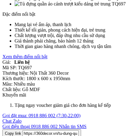
Đặc điểm nổi bật
Mang lại vẻ ấm áp, thanh lịch
Thiết kế tối giản, phong cách hiện đại, trẻ trung
Chất lượng vượt trội, đáp ứng nhu cầu sử dụng
Giá thành phải chăng, bảo hành 12 tháng
Thời gian giao hàng nhanh chóng, dịch vụ tận tâm
Xem thêm điểm nổi bật
Giá:
Liên hệ
Mã SP:
TQ697
Thương hiệu:
Nội Thất 360 Decor
Kích thước:
1800 x 600 x 1950mm
Màu:
Nhiều màu
Chất liệu:
Gỗ MDF
Khuyến mãi
Tặng ngay voucher giảm giá cho đơn hàng kế tiếp
Gọi đặt mua:
0918 886 002
(7:30-22:00)
Chat Zalo
Gọi điện thoại
0918 886 002
Nhắn tin SMS
Copy link