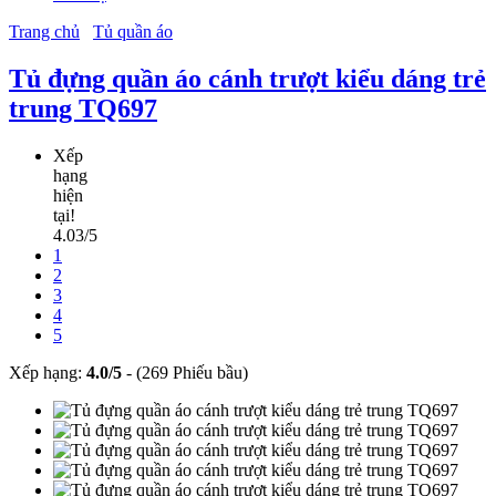
Trang chủ
Tủ quần áo
Tủ đựng quần áo cánh trượt kiểu dáng trẻ
trung TQ697
Xếp
hạng
hiện
tại!
4.03/5
1
2
3
4
5
Xếp hạng:
4.0
/
5
-
(269 Phiếu bầu)