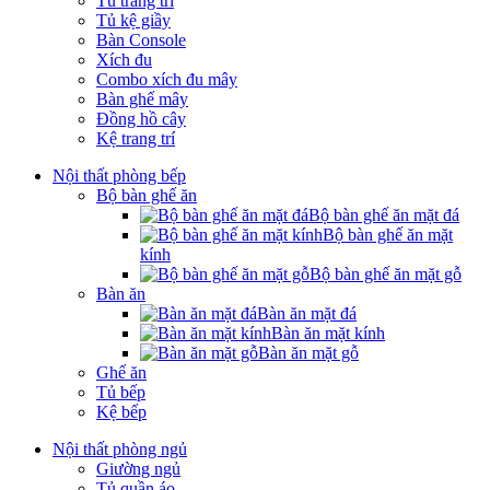
Tủ trang trí
Tủ kệ giầy
Bàn Console
Xích đu
Combo xích đu mây
Bàn ghế mây
Đồng hồ cây
Kệ trang trí
Nội thất phòng bếp
Bộ bàn ghế ăn
Bộ bàn ghế ăn mặt đá
Bộ bàn ghế ăn mặt
kính
Bộ bàn ghế ăn mặt gỗ
Bàn ăn
Bàn ăn mặt đá
Bàn ăn mặt kính
Bàn ăn mặt gỗ
Ghế ăn
Tủ bếp
Kệ bếp
Nội thất phòng ngủ
Giường ngủ
Tủ quần áo