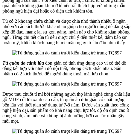
phòng ngủ của bạn. Với kiểu cánh tủ trượt, chiếc tủ không chiếm
quá nhiều không gian khi mở tủ nên rất thích hợp với những mẫu
phòng ngủ hiện đại hoặc có diện tích khiếm tốn.
Tủ có 2 khoang chứa chính và được chia nhỏ thành nhiều ô ngăn
nhỏ với các kích thước khác nhau giúp cho người dùng dễ dàng sắp
xếp đồ đạc, mang lại sự gọn gàng, ngăn nắp cho không gian phòng
ngủ. Từng chi tiết của tủ đều được chú ý đến thiết kế, đảm bảo sự
hoàn mỹ, khiến khách hàng bị mê mẩn ngay từ lần đầu nhìn thấy.
Tủ quần áo cánh lùa
đơn giản có tính ứng dụng cao vì có thể dễ
dàng kết hợp với nhiều đồ nội thất, phong cách khác nhau. Sản
phẩm có 2 kích thước để người dùng thoải mái lựa chọn.
Được trau chuốt tỉ mỉ bởi những người thợ lành nghề cùng chất liệu
gỗ MDF cốt lõi xanh cao cấp, tủ quần áo đơn giản có chất lượng
bền lâu với thời gian sử dụng từ 7-8 năm. Được sản xuất theo công
nghệ hiện đại, sản phẩm có khả năng chịu lực tốt, độ ổn định cao ít
cong vênh, ẩm mốc và không bị ảnh hưởng bởi các tác nhân gây
mối mọt.