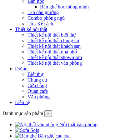
Bàn học
Bàn ghế học thông minh
Tab đầu giường
Combo phòng ngủ
Tủ - Kệ sách
Thiết kế nội thất
Thiết kế nội thất biệt thự
Thiết kế nội thất chung cư
Thiết kế nội thất khách sạn
Thiết kế nội thất nhà phố
Thiết kế nội thất showroom
Thiết kế nội thất văn phòng
Dự án
Biệt thự
Chung cư
Cửa hàng
Quán cafe
Văn phòng
Liên hệ
Danh mục sản phẩm
×
Nội thất văn phòng
Sofa
Bàn ghế các loại