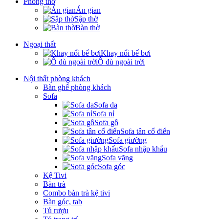
Phòng thờ
Án gian
Sập thờ
Bàn thờ
Ngoại thất
Khay nổi bể bơi
Ô dù ngoài trời
Nội thất phòng khách
Bàn ghế phòng khách
Sofa
Sofa da
Sofa nỉ
Sofa gỗ
Sofa tân cổ điển
Sofa giường
Sofa nhập khẩu
Sofa văng
Sofa góc
Kệ Tivi
Bàn trà
Combo bàn trà kệ tivi
Bàn góc, tab
Tủ rượu