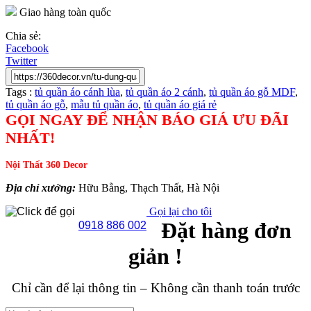
Giao hàng toàn quốc
Chia sẻ:
Facebook
Twitter
Tags :
tủ quần áo cánh lùa
,
tủ quần áo 2 cánh
,
tủ quần áo gỗ MDF
,
tủ quần áo gỗ
,
mẫu tủ quần áo
,
tủ quần áo giá rẻ
GỌI NGAY ĐỂ NHẬN BÁO GIÁ ƯU ĐÃI
NHẤT!
Nội Thất 360 Decor
Địa chỉ xưởng:
Hữu Bằng, Thạch Thất, Hà Nội
Gọi lại cho tôi
Đặt hàng đơn
0918 886 002
giản !
Chỉ cần để lại thông tin – Không cần thanh toán trước