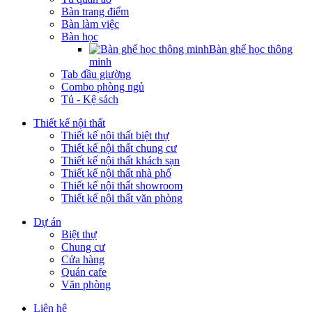
Bàn trang điểm
Bàn làm việc
Bàn học
Bàn ghế học thông
minh
Tab đầu giường
Combo phòng ngủ
Tủ - Kệ sách
Thiết kế nội thất
Thiết kế nội thất biệt thự
Thiết kế nội thất chung cư
Thiết kế nội thất khách sạn
Thiết kế nội thất nhà phố
Thiết kế nội thất showroom
Thiết kế nội thất văn phòng
Dự án
Biệt thự
Chung cư
Cửa hàng
Quán cafe
Văn phòng
Liên hệ