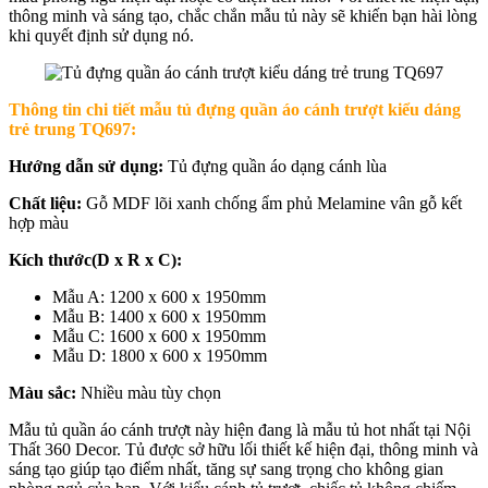
thông minh và sáng tạo, chắc chắn mẫu tủ này sẽ khiến bạn hài lòng
khi quyết định sử dụng nó.
Thông tin chi tiết mẫu tủ đựng quần áo cánh trượt kiểu dáng
trẻ trung TQ697:
Hướng dẫn sử dụng:
Tủ đựng quần áo dạng cánh lùa
Chất liệu:
Gỗ MDF lõi xanh chống ẩm phủ Melamine vân gỗ kết
hợp màu
Kích thước(D x R x C):
Mẫu A: 1200 x 600 x 1950mm
Mẫu B: 1400 x 600 x 1950mm
Mẫu C: 1600 x 600 x 1950mm
Mẫu D: 1800 x 600 x 1950mm
Màu sắc:
Nhiều màu tùy chọn
Mẫu tủ quần áo cánh trượt này hiện đang là mẫu tủ hot nhất tại Nội
Thất 360 Decor. Tủ được sở hữu lối thiết kế hiện đại, thông minh và
sáng tạo giúp tạo điểm nhất, tăng sự sang trọng cho không gian