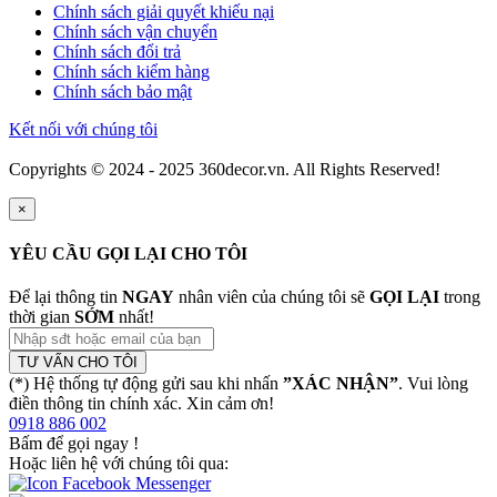
Chính sách giải quyết khiếu nại
Chính sách vận chuyển
Chính sách đổi trả
Chính sách kiểm hàng
Chính sách bảo mật
Kết nối với chúng tôi
Copyrights © 2024 - 2025 360decor.vn. All Rights Reserved!
×
YÊU CẦU GỌI LẠI CHO TÔI
Để lại thông tin
NGAY
nhân viên của chúng tôi sẽ
GỌI LẠI
trong
thời gian
SỚM
nhất!
TƯ VẤN CHO TÔI
(*) Hệ thống tự động gửi sau khi nhấn
”XÁC NHẬN”
. Vui lòng
điền thông tin chính xác. Xin cảm ơn!
0918 886 002
Bấm để gọi ngay
!
Hoặc liên hệ với chúng tôi qua: