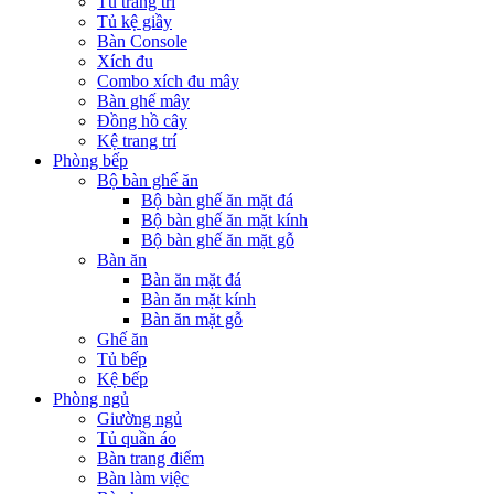
Tủ trang trí
Tủ kệ giầy
Bàn Console
Xích đu
Combo xích đu mây
Bàn ghế mây
Đồng hồ cây
Kệ trang trí
Phòng bếp
Bộ bàn ghế ăn
Bộ bàn ghế ăn mặt đá
Bộ bàn ghế ăn mặt kính
Bộ bàn ghế ăn mặt gỗ
Bàn ăn
Bàn ăn mặt đá
Bàn ăn mặt kính
Bàn ăn mặt gỗ
Ghế ăn
Tủ bếp
Kệ bếp
Phòng ngủ
Giường ngủ
Tủ quần áo
Bàn trang điểm
Bàn làm việc