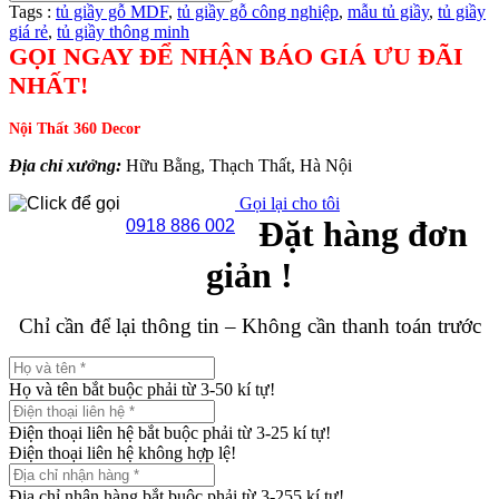
Tags :
tủ giầy gỗ MDF
,
tủ giầy gỗ công nghiệp
,
mẫu tủ giầy
,
tủ giầy
giá rẻ
,
tủ giầy thông minh
GỌI NGAY ĐỂ NHẬN BÁO GIÁ ƯU ĐÃI
NHẤT!
Nội Thất 360 Decor
Địa chỉ xưởng:
Hữu Bằng, Thạch Thất, Hà Nội
Gọi lại cho tôi
Đặt hàng đơn
0918 886 002
giản !
Chỉ cần để lại thông tin – Không cần thanh toán trước
Họ và tên bắt buộc phải từ 3-50 kí tự!
Điện thoại liên hệ bắt buộc phải từ 3-25 kí tự!
Điện thoại liên hệ không hợp lệ!
Địa chỉ nhận hàng bắt buộc phải từ 3-255 kí tự!