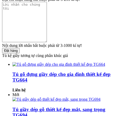
Nội dung lời nhắn bắt buộc phải từ 3-1000 kí tự!
Đặt hàng
Tủ kệ giầy tương tự cùng phân khúc giá
Tủ gỗ đựng giầy dép cho gia đình thiết kế đẹp
TG664
Liên hệ
Mới
Tủ giầy dép gỗ thiết kế đẹp mắt, sang trọng
TG694