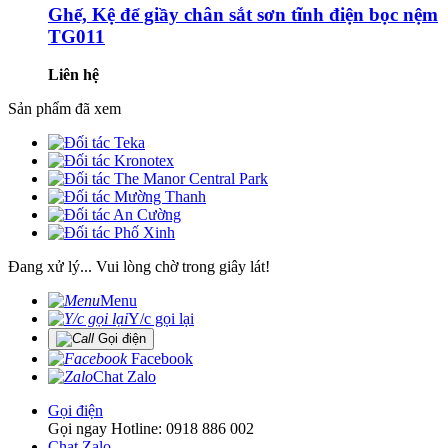
Ghế, Kệ để giầy chân sắt sơn tĩnh điện bọc nệm
TG011
Liên hệ
Sản phẩm đã xem
Đang xử lý... Vui lòng chờ trong giây lát!
Menu
Y/c gọi lại
Gọi điện
Facebook
Chat Zalo
Gọi điện
Gọi ngay Hotline: 0918 886 002
Chat Zalo