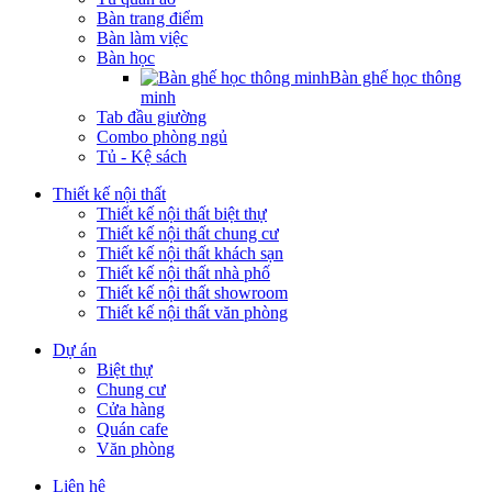
Bàn trang điểm
Bàn làm việc
Bàn học
Bàn ghế học thông
minh
Tab đầu giường
Combo phòng ngủ
Tủ - Kệ sách
Thiết kế nội thất
Thiết kế nội thất biệt thự
Thiết kế nội thất chung cư
Thiết kế nội thất khách sạn
Thiết kế nội thất nhà phố
Thiết kế nội thất showroom
Thiết kế nội thất văn phòng
Dự án
Biệt thự
Chung cư
Cửa hàng
Quán cafe
Văn phòng
Liên hệ