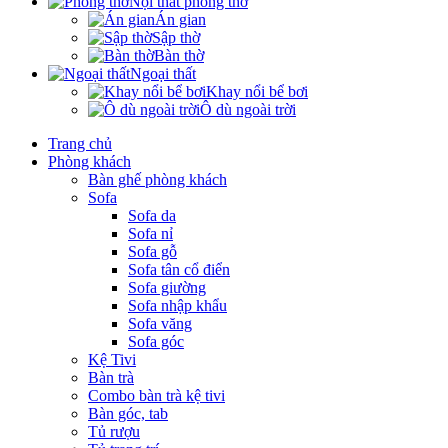
Nội thất phòng thờ
Án gian
Sập thờ
Bàn thờ
Ngoại thất
Khay nổi bể bơi
Ô dù ngoài trời
Trang chủ
Phòng khách
Bàn ghế phòng khách
Sofa
Sofa da
Sofa nỉ
Sofa gỗ
Sofa tân cổ điển
Sofa giường
Sofa nhập khẩu
Sofa văng
Sofa góc
Kệ Tivi
Bàn trà
Combo bàn trà kệ tivi
Bàn góc, tab
Tủ rượu