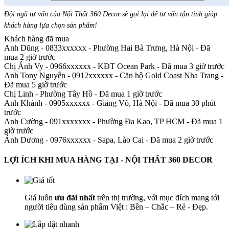
Đội ngũ tư vấn của Nội Thất 360 Decor sẽ gọi lại để tư vấn tận tình giúp
khách hàng lựa chọn sản phẩm
!
Khách hàng đã mua
Anh Dũng - 0833xxxxxx
-
Phường Hai Bà Trưng, Hà Nội - Đã
mua 2 giờ trước
Chị Ánh Vy - 0966xxxxxx
-
KĐT Ocean Park - Đã mua 3 giờ trước
Anh Tony Nguyễn - 0912xxxxxx
-
Căn hộ Gold Coast Nha Trang -
Đã mua 5 giờ trước
Chị Linh
-
Phường Tây Hồ - Đã mua 1 giờ trước
Anh Khánh - 0905xxxxxx
-
Giảng Võ, Hà Nội - Đã mua 30 phút
trước
Anh Cường - 091xxxxxxx
-
Phường Đa Kao, TP HCM - Đã mua 1
giờ trước
Ánh Dương - 0976xxxxxx
-
Sapa, Lào Cai - Đã mua 2 giờ trước
LỢI ÍCH KHI MUA HÀNG TẠI - NỘI THẤT 360 DECOR
Giá luôn
ưu đãi nhất
trên thị trường, với mục đích mang tới
người tiêu dùng sản phẩm Việt : Bền – Chắc – Rẻ - Đẹp.