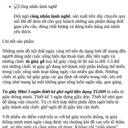
Đội ngũ
công nhân lành nghề
, sản xuất trên dây chuyền quy
mô lớn để đem tới cho quý khách những sản phẩm đúng thời
gian yêu câu, đúng chất lượng và đúng kiểu dáng mà mình
yêu thích.
Chi tiết sản phẩm
Những món đồ nội thất ngày càng trở nên đa dạng hơn để mang đến
người dùng một cuộc sống hiện đại thoải mái, đầy tiện nghi và
những chiếc
tủ giày gỗ
hay kệ giày cũng từ đó mà ra đời. Có thể
nói những chiếc tủ giày gỗ đang trở thành một phần không thể thiếu
trong cuộc sống sinh hoạt hằng ngày của nhiều gia đình. Những
chiếc tủ giầy, kệ giày giúp các gia đình rất nhiều trong việc lưu trữ
cũng như mang lại một không gian sống luôn ngăn nắp, gọn gàng.
Tủ giầy Mini 3 ngăn thiết kế ghế ngồi tiện dụng TG009
là mẫu tủ
giày thông minh. Thiết kế 3 ngăn đựng giầy dép. Thiết kế nhỏ gọn
dễ dàng vận chuyển. Tủ có tích hợp thêm phần đệm ngồi biến tủ
giầy thành một chiếc ghế ngồi để đi giầy khi cần thiết.
Với nhiều ưu điểm vượt trội so với kệ giày truyền thống, tủ giày
thông minh mini ngày càng được ưa chuộng khi đề cao yếu tố thẩm
mỹ, sự tiện nghi và công năng sử dụng. Không chỉ “giấu nhẹm”