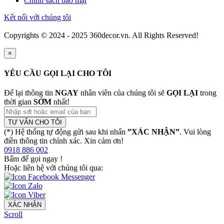
Chính sách bảo mật
Kết nối với chúng tôi
Copyrights © 2024 - 2025 360decor.vn. All Rights Reserved!
×
YÊU CẦU GỌI LẠI CHO TÔI
Để lại thông tin
NGAY
nhân viên của chúng tôi sẽ
GỌI LẠI
trong
thời gian
SỚM
nhất!
TƯ VẤN CHO TÔI
(*) Hệ thống tự động gửi sau khi nhấn
”XÁC NHẬN”
. Vui lòng
điền thông tin chính xác. Xin cảm ơn!
0918 886 002
Bấm để gọi ngay
!
Hoặc liên hệ với chúng tôi qua:
XÁC NHẬN
Scroll