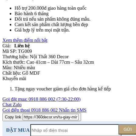
Hỗ trợ 200.000đ giao hàng toàn quốc
Bảo hành 6 tháng
Đổi trả nếu sản phẩm không đúng mẫu.
Cam kết sản phẩm chất lượng bền đẹp
Giá hợp lý trên mọi mặt trận.
Xem thêm điểm nổi bật
Giá:
Liên hệ
Mã SP:
TG009
Thương hiệu:
Nội Thất 360 Decor
Kích thước:
Cao 41cm – Dài 77cm – Sâu 32cm
Màu:
Nhiều màu
Chất liệu:
Gỗ MDF
Khuyến mãi
Tặng ngay voucher giảm giá cho đơn hàng kế tiếp
Gọi đặt mua:
0918 886 002
(7:30-22:00)
Chat Zalo
Gọi điện thoại
0918 886 002
Nhắn tin SMS
Copy link
GỬI
ĐẶT MUA