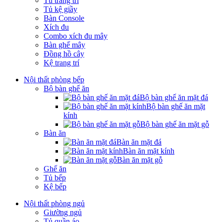
Tủ trang trí
Tủ kệ giầy
Bàn Console
Xích đu
Combo xích đu mây
Bàn ghế mây
Đồng hồ cây
Kệ trang trí
Nội thất phòng bếp
Bộ bàn ghế ăn
Bộ bàn ghế ăn mặt đá
Bộ bàn ghế ăn mặt
kính
Bộ bàn ghế ăn mặt gỗ
Bàn ăn
Bàn ăn mặt đá
Bàn ăn mặt kính
Bàn ăn mặt gỗ
Ghế ăn
Tủ bếp
Kệ bếp
Nội thất phòng ngủ
Giường ngủ
Tủ quần áo