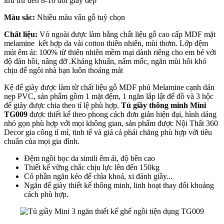
lưu trữ đến 8-10 đôi giày dép
Màu sắc:
Nhiều màu vân gỗ tuỳ chọn
Chất liệu:
Vỏ ngoài được làm bằng chất liệu gỗ cao cấp MDF mặt
melamine kết hợp da vải cotton thiên nhiên, mùi thơm. Lớp đệm
mút êm ái: 100% từ thiên nhiên mềm mại dành riêng cho em bé với
độ đàn hồi, nâng đỡ .Kháng khuẩn, nấm mốc, ngăn mùi hôi khó
chịu để ngôi nhà bạn luôn thoáng mát
Kệ để giày được làm từ chất liệu gỗ MDF phủ Melamine cạnh dán
nẹp PVC, sản phẩm gồm 1 mặt đệm, 1 ngăn lắp lật để đồ và 3 hộc
để giày được chia theo tỉ lệ phù hợp.
Tủ giầy thông minh Mini
TG009
được thiết kế theo phong cách đơn giản hiện đại, hình dáng
nhỏ gọn phù hợp với mọi không gian, sản phẩm được Nội Thất 360
Decor gia công tỉ mỉ, tinh tế và giá cả phải chăng phù hợp với tiêu
chuẩn của mọi gia đình.
Đệm ngồi bọc da simili êm ái, độ bền cao
Thiết kế vững chắc chịu lực lên đến 150kg
Có phần ngăn kéo để chìa khoá, xi đánh giầy...
Ngăn để giày thiết kế thông minh, linh hoạt thay đổi khoảng
cách phù hợp.