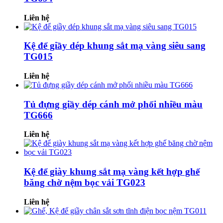
Liên hệ
Kệ để giầy dép khung sắt mạ vàng siêu sang
TG015
Liên hệ
Tủ đựng giầy dép cánh mở phối nhiều màu
TG666
Liên hệ
Kệ để giày khung sắt mạ vàng kết hợp ghế
băng chờ nệm bọc vải TG023
Liên hệ