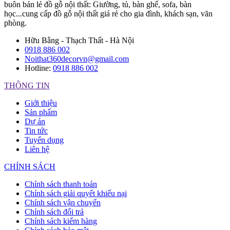
buôn bán lẻ đồ gỗ nội thất: Giường, tủ, bàn ghế, sofa, bàn
học...cung cấp đồ gỗ nội thất giá rẻ cho gia đình, khách sạn, văn
phòng.
Hữu Bằng - Thạch Thất - Hà Nội
0918 886 002
Noithat360decorvn@gmail.com
Hotline:
0918 886 002
THÔNG TIN
Giới thiệu
Sản phẩm
Dự án
Tin tức
Tuyển dụng
Liên hệ
CHÍNH SÁCH
Chính sách thanh toán
Chính sách giải quyết khiếu nại
Chính sách vận chuyển
Chính sách đổi trả
Chính sách kiểm hàng