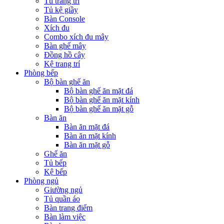
Tủ trang trí
Tủ kệ giầy
Bàn Console
Xích đu
Combo xích đu mây
Bàn ghế mây
Đồng hồ cây
Kệ trang trí
Phòng bếp
Bộ bàn ghế ăn
Bộ bàn ghế ăn mặt đá
Bộ bàn ghế ăn mặt kính
Bộ bàn ghế ăn mặt gỗ
Bàn ăn
Bàn ăn mặt đá
Bàn ăn mặt kính
Bàn ăn mặt gỗ
Ghế ăn
Tủ bếp
Kệ bếp
Phòng ngủ
Giường ngủ
Tủ quần áo
Bàn trang điểm
Bàn làm việc