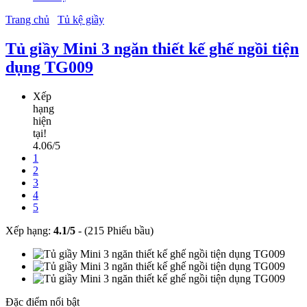
Trang chủ
Tủ kệ giầy
Tủ giầy Mini 3 ngăn thiết kế ghế ngồi tiện
dụng TG009
Xếp
hạng
hiện
tại!
4.06/5
1
2
3
4
5
Xếp hạng:
4.1
/
5
-
(215 Phiếu bầu)
Đặc điểm nổi bật