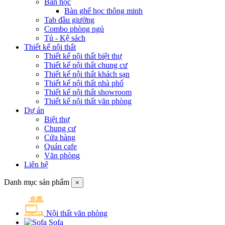
Bàn học
Bàn ghế học thông minh
Tab đầu giường
Combo phòng ngủ
Tủ - Kệ sách
Thiết kế nội thất
Thiết kế nội thất biệt thự
Thiết kế nội thất chung cư
Thiết kế nội thất khách sạn
Thiết kế nội thất nhà phố
Thiết kế nội thất showroom
Thiết kế nội thất văn phòng
Dự án
Biệt thự
Chung cư
Cửa hàng
Quán cafe
Văn phòng
Liên hệ
Danh mục sản phẩm
×
Nội thất văn phòng
Sofa