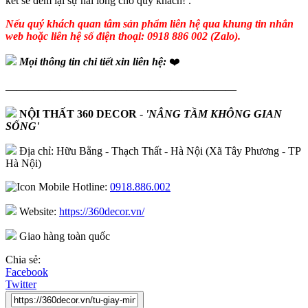
kết sẽ đem lại sự hài lòng cho quý khách! .
Nếu quý khách quan tâm sản phẩm liên hệ qua khung tin nhắn
web hoặc liên hệ số điện thoại: 0918 886 002 (Zalo).
Mọi thông tin chi tiết xin liên hệ:
❤️
—————————————————————
NỘI THẤT 360 DECOR
-
'NÂNG TẦM KHÔNG GIAN
SỐNG'
Địa chỉ: Hữu Bằng - Thạch Thất - Hà Nội (Xã Tây Phương - TP
Hà Nội)
Hotline:
0918.886.002
Website:
https://360decor.vn/
Giao hàng toàn quốc
Chia sẻ:
Facebook
Twitter