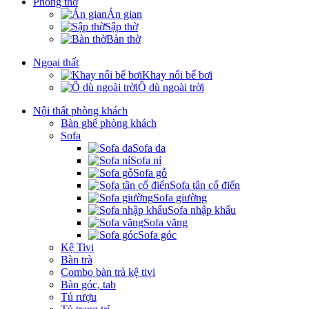
Phòng thờ
Án gian
Sập thờ
Bàn thờ
Ngoại thất
Khay nổi bể bơi
Ô dù ngoài trời
Nội thất phòng khách
Bàn ghế phòng khách
Sofa
Sofa da
Sofa nỉ
Sofa gỗ
Sofa tân cổ điển
Sofa giường
Sofa nhập khẩu
Sofa văng
Sofa góc
Kệ Tivi
Bàn trà
Combo bàn trà kệ tivi
Bàn góc, tab
Tủ rượu