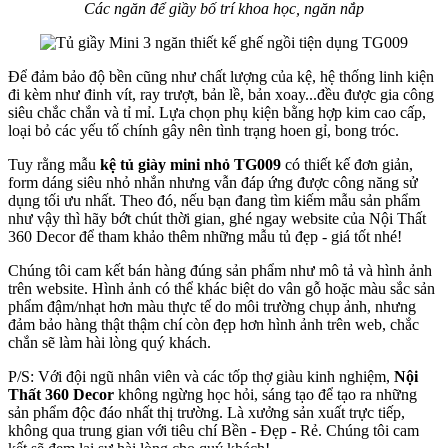
Các ngăn để giầy bố trí khoa học, ngăn nắp
Để đảm bảo độ bền cũng như chất lượng của kệ, hệ thống linh kiện
đi kèm như đinh vít, ray trượt, bản lề, bản xoay...đều được gia công
siêu chắc chắn và tỉ mỉ. Lựa chọn phụ kiện bằng hợp kim cao cấp,
loại bỏ các yếu tố chính gây nên tình trạng hoen gỉ, bong tróc.
Tuy rằng mẫu
kệ tủ giày mini nhỏ TG009
có thiết kế đơn giản,
form dáng siêu nhỏ nhắn nhưng vẫn đáp ứng được công năng sử
dụng tối ưu nhất. Theo đó, nếu bạn đang tìm kiếm mẫu sản phẩm
như vậy thì hãy bớt chút thời gian, ghé ngay website của Nội Thất
360 Decor để tham khảo thêm những mẫu tủ đẹp - giá tốt nhé!
Chúng tôi cam kết bán hàng đúng sản phẩm như mô tả và hình ảnh
trên website. Hình ảnh có thể khác biệt do vân gỗ hoặc màu sắc sản
phẩm đậm/nhạt hơn màu thực tế do môi trường chụp ảnh, nhưng
đảm bảo hàng thật thậm chí còn đẹp hơn hình ảnh trên web, chắc
chắn sẽ làm hài lòng quý khách.
P/S: Với đội ngũ nhân viên và các tốp thợ giàu kinh nghiệm,
Nội
Thất 360 Decor
không ngừng học hỏi, sáng tạo để tạo ra những
sản phẩm độc đáo nhất thị trường. Là xưởng sản xuất trực tiếp,
không qua trung gian với tiêu chí Bền - Đẹp - Rẻ. Chúng tôi cam