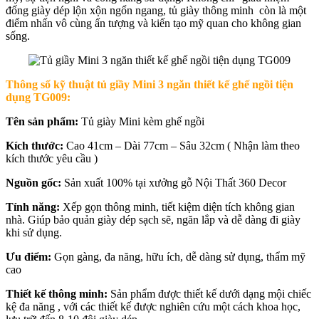
đống giày dép lộn xộn ngổn ngang, tủ giày thông minh còn là một
điểm nhấn vô cùng ấn tượng và kiến tạo mỹ quan cho không gian
sống.
Thông số kỹ thuật
tủ giầy Mini 3 ngăn thiết kế ghế ngồi tiện
dụng TG009
:
Tên sản phẩm:
Tủ giày Mini kèm ghế ngồi
Kích thước:
Cao 41cm – Dài 77cm – Sâu 32cm ( Nhận làm theo
kích thước yêu cầu )
Nguồn gốc:
Sản xuất 100% tại xưởng gỗ Nội Thất 360 Decor
Tính năng:
Xếp gọn thông minh, tiết kiệm diện tích không gian
nhà. Giúp bảo quản giày dép sạch sẽ, ngăn lắp và dễ dàng đi giày
khi sử dụng.
Ưu điểm:
Gọn gàng, đa năng, hữu ích, dễ dàng sử dụng, thẩm mỹ
cao
Thiết kế thông minh:
Sản phẩm được thiết kế dưới dạng mội chiếc
kệ đa năng , với các thiết kế được nghiên cứu một cách khoa học,