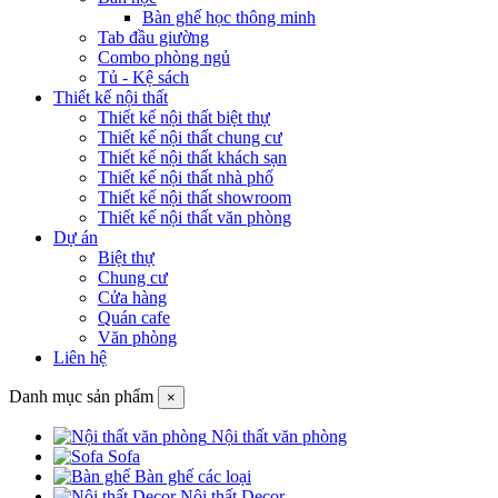
Bàn ghế học thông minh
Tab đầu giường
Combo phòng ngủ
Tủ - Kệ sách
Thiết kế nội thất
Thiết kế nội thất biệt thự
Thiết kế nội thất chung cư
Thiết kế nội thất khách sạn
Thiết kế nội thất nhà phố
Thiết kế nội thất showroom
Thiết kế nội thất văn phòng
Dự án
Biệt thự
Chung cư
Cửa hàng
Quán cafe
Văn phòng
Liên hệ
Danh mục sản phẩm
×
Nội thất văn phòng
Sofa
Bàn ghế các loại
Nội thất Decor