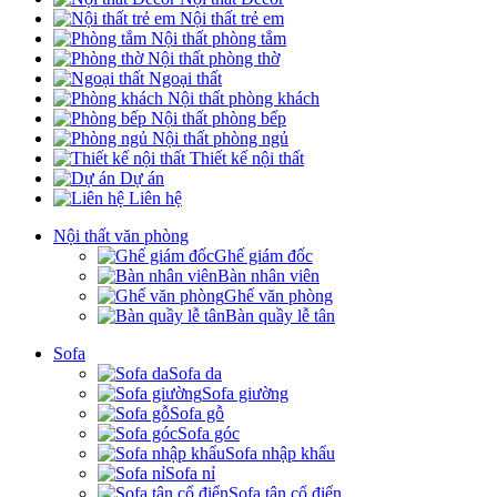
Nội thất trẻ em
Nội thất phòng tắm
Nội thất phòng thờ
Ngoại thất
Nội thất phòng khách
Nội thất phòng bếp
Nội thất phòng ngủ
Thiết kế nội thất
Dự án
Liên hệ
Nội thất văn phòng
Ghế giám đốc
Bàn nhân viên
Ghế văn phòng
Bàn quầy lễ tân
Sofa
Sofa da
Sofa giường
Sofa gỗ
Sofa góc
Sofa nhập khẩu
Sofa nỉ
Sofa tân cổ điển