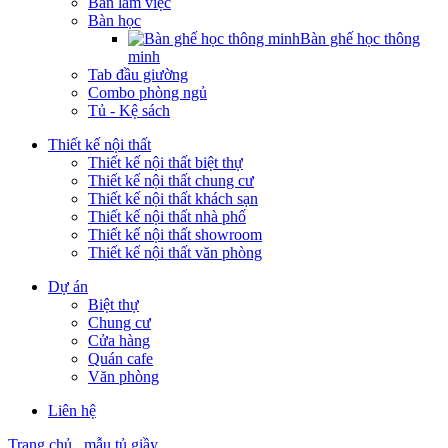
Bàn làm việc
Bàn học
Bàn ghế học thông
minh
Tab đầu giường
Combo phòng ngủ
Tủ - Kệ sách
Thiết kế nội thất
Thiết kế nội thất biệt thự
Thiết kế nội thất chung cư
Thiết kế nội thất khách sạn
Thiết kế nội thất nhà phố
Thiết kế nội thất showroom
Thiết kế nội thất văn phòng
Dự án
Biệt thự
Chung cư
Cửa hàng
Quán cafe
Văn phòng
Liên hệ
Trang chủ
mẫu tủ giầy