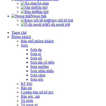
Án gian
Sập thờ
Bàn thờ
Ngoại thất
Khay nổi bể bơi
Ô dù ngoài trời
Trang chủ
Phòng khách
Bàn ghế phòng khách
Sofa
Sofa da
Sofa nỉ
Sofa gỗ
Sofa tân cổ điển
Sofa giường
Sofa nhập khẩu
Sofa văng
Sofa góc
Kệ Tivi
Bàn trà
Combo bàn trà kệ tivi
Bàn góc, tab
Tủ rượu
Tủ trang trí