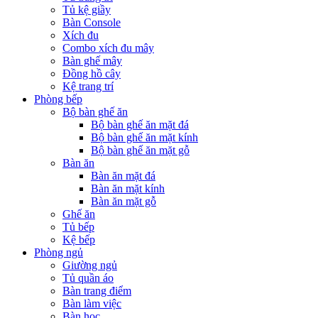
Tủ kệ giầy
Bàn Console
Xích đu
Combo xích đu mây
Bàn ghế mây
Đồng hồ cây
Kệ trang trí
Phòng bếp
Bộ bàn ghế ăn
Bộ bàn ghế ăn mặt đá
Bộ bàn ghế ăn mặt kính
Bộ bàn ghế ăn mặt gỗ
Bàn ăn
Bàn ăn mặt đá
Bàn ăn mặt kính
Bàn ăn mặt gỗ
Ghế ăn
Tủ bếp
Kệ bếp
Phòng ngủ
Giường ngủ
Tủ quần áo
Bàn trang điểm
Bàn làm việc
Bàn học