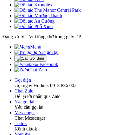
Đang xử lý... Vui lòng chờ trong giây lát!
Menu
Y/c gọi lại
Gọi điện
Facebook
Chat Zalo
Gọi điện
Gọi ngay Hotline: 0918 886 002
Chat Zalo
Để lại lời nhắn qua Zalo
Y/c gọi lại
Yêu cầu gọi lại
Messenger
Chat Messenger
Tiktok
Kênh tiktok
Youtube