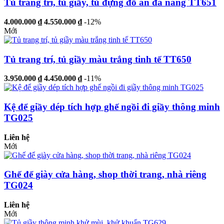
Tủ trang trí, tủ giầy, tủ đựng đồ ăn đa năng TT651
4.000.000 ₫
4.550.000 ₫
-12%
Mới
Tủ trang trí, tủ giầy màu trắng tinh tế TT650
3.950.000 ₫
4.450.000 ₫
-11%
Kệ để giầy dép tích hợp ghế ngồi đi giầy thông minh
TG025
Liên hệ
Mới
Ghế để giày cửa hàng, shop thời trang, nhà riêng
TG024
Liên hệ
Mới