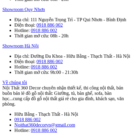
Showroom Quy Nhơn
Địa chỉ
: 111 Nguyễn Trọng Trì - TP Qui Nhơn - Bình Định
Điện thoại
:
0918 886 002
Hotline
:
0918 886 002
Thời gian mở cửa
: 08h - 20h
Showroom Hà Nội
Địa chỉ
: Đường Đa Khoa - Hữu Bằng - Thạch Thất - Hà Nội
Điện thoại
:
0918 886 002
Hotline
:
0918 886 002
Thời gian mở cửa
: 9h:00 - 21:30h
Về chúng tôi
Nội Thất 360 Decor chuyên nhận thiết kế, thi công nội thất, bán
buôn bán lẻ đồ gỗ nội thất: Giường, tủ, bàn ghế, sofa, bàn
học...cung cấp đồ gỗ nội thất giá rẻ cho gia đình, khách sạn, văn
phòng.
Hữu Bằng - Thạch Thất - Hà Nội
0918 886 002
Noithat360decorvn@gmail.com
Hotline:
0918 886 002