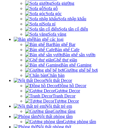
Sofa giường
Sofa gỗ
Sofa góc
Sofa nhập khẩu
Sofa nỉ
Sofa tân cổ điển
Sofa văng
Bàn ghế các loại
Bàn ghế Bar
Bàn ghế Cafe
Bàn ghế sân vườn
Ghế thư giãn
Bàn ghế Gaming
Giường ghế bể bơi
Chân bàn
Nội thất Decor
Đồng hồ Decor
Gương Decor
Tranh Decor
Tượng Decor
Nội thất trẻ em
Giường tầng
Nội thất phòng tắm
Gương phòng tắm
Nội thất phòng thờ