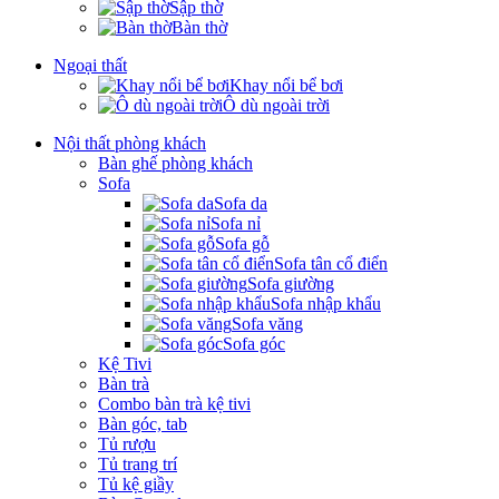
Sập thờ
Bàn thờ
Ngoại thất
Khay nổi bể bơi
Ô dù ngoài trời
Nội thất phòng khách
Bàn ghế phòng khách
Sofa
Sofa da
Sofa nỉ
Sofa gỗ
Sofa tân cổ điển
Sofa giường
Sofa nhập khẩu
Sofa văng
Sofa góc
Kệ Tivi
Bàn trà
Combo bàn trà kệ tivi
Bàn góc, tab
Tủ rượu
Tủ trang trí
Tủ kệ giầy