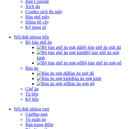
Bàn Console
Xích đu
Combo xích đu mây
Bàn ghế mây
Đồng hồ cây
Kệ trang trí
Nội thất phòng bếp
Bộ bàn ghế ăn
Bộ bàn ghế ăn mặt đá
Bộ bàn ghế ăn mặt
kính
Bộ bàn ghế ăn mặt gỗ
Bàn ăn
Bàn ăn mặt đá
Bàn ăn mặt kính
Bàn ăn mặt gỗ
Ghế ăn
Tủ bếp
Kệ bếp
Nội thất phòng ngủ
Giường ngủ
Tủ quần áo
Bàn trang điểm