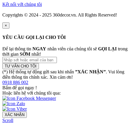
Kết nối với chúng tôi
Copyrights © 2024 - 2025 360decor.vn. All Rights Reserved!
×
YÊU CẦU GỌI LẠI CHO TÔI
Để lại thông tin
NGAY
nhân viên của chúng tôi sẽ
GỌI LẠI
trong
thời gian
SỚM
nhất!
TƯ VẤN CHO TÔI
(*) Hệ thống tự động gửi sau khi nhấn
”XÁC NHẬN”
. Vui lòng
điền thông tin chính xác. Xin cảm ơn!
0918 886 002
Bấm để gọi ngay
!
Hoặc liên hệ với chúng tôi qua:
XÁC NHẬN
Scroll