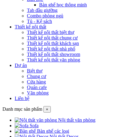
Bàn ghế học thông minh
Tab đầu giường
Combo phòng ngủ
Tủ - Kệ sách
Thiết kế nội thất
Thiết kế nội thất biệt thự
Thiết kế nội thất chung cư
Thiết kế nội thất khách sạn
Thiết kế nội thất nhà phố
Thiết kế nội thất showroom
Thiết kế nội thất văn phòng
Dự án
Biệt thự
Chung cư
Cửa hàng
Quán cafe
Văn phòng
Liên hệ
Danh mục sản phẩm
×
Nội thất văn phòng
Sofa
Bàn ghế các loại
Nội thất Decor