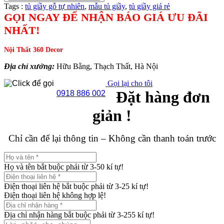
Tags :
tủ giầy gỗ tự nhiên
,
mẫu tủ giầy
,
tủ giầy giá rẻ
GỌI NGAY ĐỂ NHẬN BÁO GIÁ ƯU ĐÃI
NHẤT!
Nội Thất 360 Decor
Địa chỉ xưởng:
Hữu Bằng, Thạch Thất, Hà Nội
Gọi lại cho tôi
Đặt hàng đơn
0918 886 002
giản !
Chỉ cần để lại thông tin – Không cần thanh toán trước
Họ và tên bắt buộc phải từ 3-50 kí tự!
Điện thoại liên hệ bắt buộc phải từ 3-25 kí tự!
Điện thoại liên hệ không hợp lệ!
Địa chỉ nhận hàng bắt buộc phải từ 3-255 kí tự!