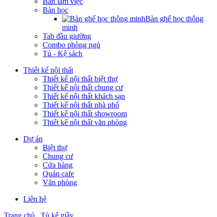
Bàn làm việc
Bàn học
Bàn ghế học thông
minh
Tab đầu giường
Combo phòng ngủ
Tủ - Kệ sách
Thiết kế nội thất
Thiết kế nội thất biệt thự
Thiết kế nội thất chung cư
Thiết kế nội thất khách sạn
Thiết kế nội thất nhà phố
Thiết kế nội thất showroom
Thiết kế nội thất văn phòng
Dự án
Biệt thự
Chung cư
Cửa hàng
Quán cafe
Văn phòng
Liên hệ
Trang chủ
Tủ kệ giầy