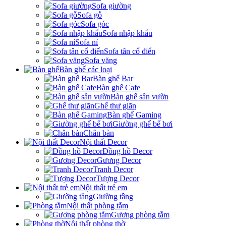
Sofa giường
Sofa gỗ
Sofa góc
Sofa nhập khẩu
Sofa nỉ
Sofa tân cổ điển
Sofa văng
Bàn ghế các loại
Bàn ghế Bar
Bàn ghế Cafe
Bàn ghế sân vườn
Ghế thư giãn
Bàn ghế Gaming
Giường ghế bể bơi
Chân bàn
Nội thất Decor
Đồng hồ Decor
Gương Decor
Tranh Decor
Tượng Decor
Nội thất trẻ em
Giường tầng
Nội thất phòng tắm
Gương phòng tắm
Nội thất phòng thờ