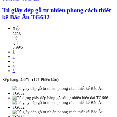
Tủ giầy dép gỗ tự nhiên phong cách thiết
kế Bắc Âu TG632
Xếp
hạng
hiện
tại!
3.99/5
1
2
3
4
5
Xếp hạng:
4.0
/
5
-
(171 Phiếu bầu)