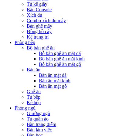
Tủ kệ giầy
Bàn Console
Xích đu
Combo xích đu mây
Bàn ghế mây
Đồng hồ cây
Kệ trang trí
Phòng bếp
Bộ bàn ghế ăn
Bộ bàn ghế ăn mặt đá
Bộ bàn ghế ăn mặt kính
Bộ bàn ghế ăn mặt gỗ
Bàn ăn
Bàn ăn mặt đá
Bàn ăn mặt kính
Bàn ăn mặt gỗ
Ghế ăn
Tủ bếp
Kệ bếp
Phòng ngủ
Giường ngủ
Tủ quần áo
Bàn trang điểm
Bàn làm việc
Bàn học