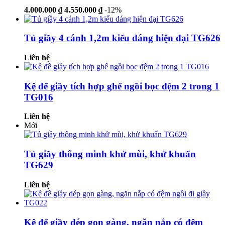
4.000.000 ₫
4.550.000 ₫
-12%
Tủ giầy 4 cánh 1,2m kiểu dáng hiện đại TG626
Liên hệ
Kệ để giầy tích hợp ghế ngồi bọc đệm 2 trong 1
TG016
Liên hệ
Mới
Tủ giầy thông minh khử mùi, khử khuẩn
TG629
Liên hệ
Kệ để giầy dép gọn gàng, ngăn nắp có đệm