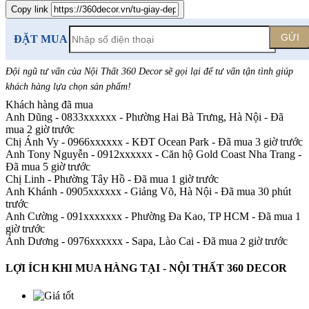
Copy link
GỬI
ĐẶT MUA
Đội ngũ tư vấn của Nội Thất 360 Decor sẽ gọi lại để tư vấn tận tình giúp
khách hàng lựa chọn sản phẩm
!
Khách hàng đã mua
Anh Dũng - 0833xxxxxx
-
Phường Hai Bà Trưng, Hà Nội - Đã
mua 2 giờ trước
Chị Ánh Vy - 0966xxxxxx
-
KĐT Ocean Park - Đã mua 3 giờ trước
Anh Tony Nguyễn - 0912xxxxxx
-
Căn hộ Gold Coast Nha Trang -
Đã mua 5 giờ trước
Chị Linh
-
Phường Tây Hồ - Đã mua 1 giờ trước
Anh Khánh - 0905xxxxxx
-
Giảng Võ, Hà Nội - Đã mua 30 phút
trước
Anh Cường - 091xxxxxxx
-
Phường Đa Kao, TP HCM - Đã mua 1
giờ trước
Ánh Dương - 0976xxxxxx
-
Sapa, Lào Cai - Đã mua 2 giờ trước
LỢI ÍCH KHI MUA HÀNG TẠI - NỘI THẤT 360 DECOR