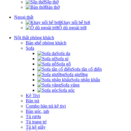
Sập thờ
Bàn thờ
Ngoại thất
Khay nổi bể bơi
Ô dù ngoài trời
Nội thất phòng khách
Bàn ghế phòng khách
Sofa
Sofa da
Sofa nỉ
Sofa gỗ
Sofa tân cổ điển
Sofa giường
Sofa nhập khẩu
Sofa văng
Sofa góc
Kệ Tivi
Bàn trà
Combo bàn trà kệ tivi
Bàn góc, tab
Tủ rượu
Tủ trang trí
Tủ kệ giầy