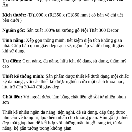
Âu
Kích thước:
(D)1000 x (R)350 x (C)860 mm ( có bản vẽ chi tiết
bên dưới )
Nguồn gốc:
Sản xuất 100% tại xưởng gỗ Nội Thất 360 Decor
Tính năng:
Xếp gọn thông minh, tiết kiệm diện tích không gian
nhà. Giúp bảo quản giày dép sạch sẽ, ngăn lắp và dễ dàng đi giày
khi sử dụng.
Ưu điểm:
Gọn gàng, đa năng, hữu ích, dễ dàng sử dụng, thẩm mỹ
cao
Thiết kế thông minh:
Sản phẩm được thiết kế dưới dạng mội chiếc
kệ đa năng , với các thiết kế được nghiên cứu một cách khoa học,
lưu trữ đến 30-40 đôi giày dép
Chất liệu:
Vỏ ngoài được làm bằng chất liệu gỗ sồi tự nhiên phun
sơn
Thiết kế nhiều ngăn đa năng, tiện nghi, dễ sử dụng, đáp ứng được
nhu cầu về trang trí, tạo điểm nhấn cho không gian. Vân gỗ tự nhiên
đẹp mắt giúp bạn dễ kết hợp với những mẫu tủ gỗ trang trí, tủ đa
năng, kệ gắn tường trong không gian.