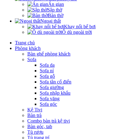
Án gian
Sập thờ
Bàn thờ
Ngoại thất
Khay nổi bể bơi
Ô dù ngoài trời
Trang chủ
Phòng khách
Bàn ghế phòng khách
Sofa
Sofa da
Sofa nỉ
Sofa gỗ
Sofa tân cổ điển
Sofa giường
Sofa nhập khẩu
Sofa văng
Sofa góc
Kệ Tivi
Bàn trà
Combo bàn trà kệ tivi
Bàn góc, tab
Tủ rượu
Tủ trang trí