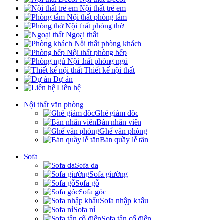
Nội thất trẻ em
Nội thất phòng tắm
Nội thất phòng thờ
Ngoại thất
Nội thất phòng khách
Nội thất phòng bếp
Nội thất phòng ngủ
Thiết kế nội thất
Dự án
Liên hệ
Nội thất văn phòng
Ghế giám đốc
Bàn nhân viên
Ghế văn phòng
Bàn quầy lễ tân
Sofa
Sofa da
Sofa giường
Sofa gỗ
Sofa góc
Sofa nhập khẩu
Sofa nỉ
Sofa tân cổ điển