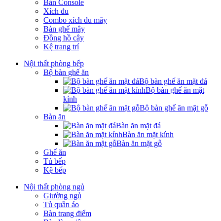
Bàn Console
Xích đu
Combo xích đu mây
Bàn ghế mây
Đồng hồ cây
Kệ trang trí
Nội thất phòng bếp
Bộ bàn ghế ăn
Bộ bàn ghế ăn mặt đá
Bộ bàn ghế ăn mặt
kính
Bộ bàn ghế ăn mặt gỗ
Bàn ăn
Bàn ăn mặt đá
Bàn ăn mặt kính
Bàn ăn mặt gỗ
Ghế ăn
Tủ bếp
Kệ bếp
Nội thất phòng ngủ
Giường ngủ
Tủ quần áo
Bàn trang điểm