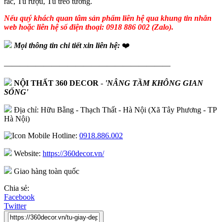
rác, Tủ rượu, Tủ treo tường.
Nếu quý khách quan tâm sản phẩm liên hệ qua khung tin nhắn
web hoặc liên hệ số điện thoại: 0918 886 002 (Zalo).
Mọi thông tin chi tiết xin liên hệ:
❤️
—————————————————————
NỘI THẤT 360 DECOR
-
'NÂNG TẦM KHÔNG GIAN
SỐNG'
Địa chỉ: Hữu Bằng - Thạch Thất - Hà Nội (Xã Tây Phương - TP
Hà Nội)
Hotline:
0918.886.002
Website:
https://360decor.vn/
Giao hàng toàn quốc
Chia sẻ:
Facebook
Twitter