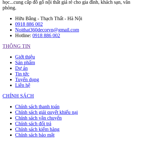
học...cung cấp đồ gỗ nội thất giá rẻ cho gia đình, khách sạn, văn
phòng.
Hữu Bằng - Thạch Thất - Hà Nội
0918 886 002
Noithat360decorvn@gmail.com
Hotline:
0918 886 002
THÔNG TIN
Giới thiệu
Sản phẩm
Dự án
Tin tức
Tuyển dụng
Liên hệ
CHÍNH SÁCH
Chính sách thanh toán
Chính sách giải quyết khiếu nại
Chính sách vận chuyển
Chính sách đổi trả
Chính sách kiểm hàng
Chính sách bảo mật