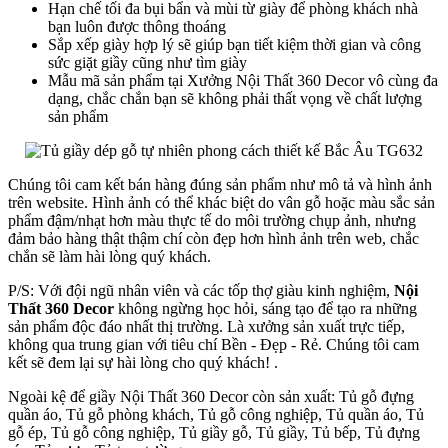
Hạn chế tối đa bụi bẩn và mùi từ giày để phòng khách nhà
bạn luôn được thông thoáng
Sắp xếp giày hợp lý sẽ giúp bạn tiết kiệm thời gian và công
sức giặt giầy cũng như tìm giày
Mẫu mã sản phẩm tại Xưởng Nội Thất 360 Decor vô cùng đa
dạng, chắc chắn bạn sẽ không phải thất vọng về chất lượng
sản phẩm
Chúng tôi cam kết bán hàng đúng sản phẩm như mô tả và hình ảnh
trên website. Hình ảnh có thể khác biệt do vân gỗ hoặc màu sắc sản
phẩm đậm/nhạt hơn màu thực tế do môi trường chụp ảnh, nhưng
đảm bảo hàng thật thậm chí còn đẹp hơn hình ảnh trên web, chắc
chắn sẽ làm hài lòng quý khách.
P/S: Với đội ngũ nhân viên và các tốp thợ giàu kinh nghiệm,
Nội
Thất 360 Decor
không ngừng học hỏi, sáng tạo để tạo ra những
sản phẩm độc đáo nhất thị trường. Là xưởng sản xuất trực tiếp,
không qua trung gian với tiêu chí Bền - Đẹp - Rẻ. Chúng tôi cam
kết sẽ đem lại sự hài lòng cho quý khách! .
Ngoài kệ để giầy Nội Thất 360 Decor còn sản xuất: Tủ gỗ đựng
quần áo, Tủ gỗ phòng khách, Tủ gỗ công nghiệp, Tủ quần áo, Tủ
gỗ ép, Tủ gỗ công nghiệp, Tủ giầy gỗ, Tủ giầy, Tủ bếp, Tủ đựng