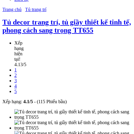
Trang chủ
Tủ trang trí
Tủ decor trang trí, tủ giầy thiết kế tinh tế,
phong cách sang trọng TT655
Xếp
hạng
hiện
tại!
4.13/5
1
2
3
4
5
Xếp hạng:
4.1
/
5
-
(115 Phiếu bầu)