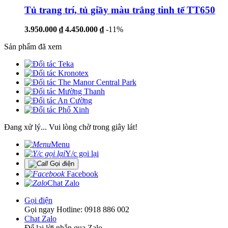
Tủ trang trí, tủ giầy màu trắng tinh tế TT650
3.950.000 ₫
4.450.000 ₫
-11%
Sản phẩm đã xem
Đang xử lý... Vui lòng chờ trong giây lát!
Menu
Y/c gọi lại
Gọi điện
Facebook
Chat Zalo
Gọi điện
Gọi ngay Hotline: 0918 886 002
Chat Zalo
Để lại lời nhắn qua Zalo