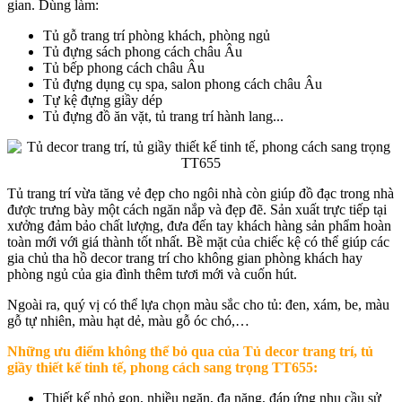
gian. Dùng làm:
Tủ gỗ trang trí phòng khách, phòng ngủ
Tủ đựng sách phong cách châu Âu
Tủ bếp phong cách châu Âu
Tủ đựng dụng cụ spa, salon phong cách châu Âu
Tự kệ đựng giầy dép
Tủ đựng đồ ăn vặt, tủ trang trí hành lang...
Tủ trang trí vừa tăng vẻ đẹp cho ngôi nhà còn giúp đồ đạc trong nhà
được trưng bày một cách ngăn nắp và đẹp đẽ. Sản xuất trực tiếp tại
xưởng đảm bảo chất lượng, đưa đến tay khách hàng sản phẩm hoàn
toàn mới với giá thành tốt nhất. Bề mặt của chiếc kệ có thể giúp các
gia chủ tha hồ decor trang trí cho không gian phòng khách hay
phòng ngủ của gia đình thêm tươi mới và cuốn hút.
Ngoài ra, quý vị có thể lựa chọn màu sắc cho tủ: đen, xám, be, màu
gỗ tự nhiên, màu hạt dẻ, màu gỗ óc chó,…
Những ưu điểm không thể bỏ qua của Tủ decor trang trí, tủ
giầy thiết kế tinh tế, phong cách sang trọng TT655:
Thiết kế nhỏ gọn, nhiều ngăn, đa năng, đáp ứng nhu cầu sử