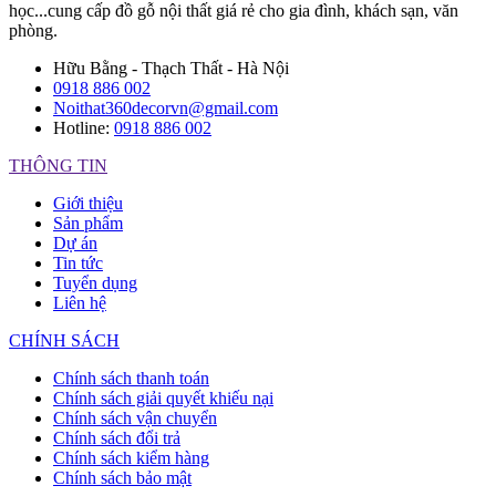
học...cung cấp đồ gỗ nội thất giá rẻ cho gia đình, khách sạn, văn
phòng.
Hữu Bằng - Thạch Thất - Hà Nội
0918 886 002
Noithat360decorvn@gmail.com
Hotline:
0918 886 002
THÔNG TIN
Giới thiệu
Sản phẩm
Dự án
Tin tức
Tuyển dụng
Liên hệ
CHÍNH SÁCH
Chính sách thanh toán
Chính sách giải quyết khiếu nại
Chính sách vận chuyển
Chính sách đổi trả
Chính sách kiểm hàng
Chính sách bảo mật