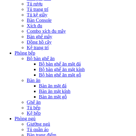
Tủ rượu
Tủ trang trí
Tủ kệ giầy
Bàn Console
Xích đu
Combo xích đu mây
Bàn ghế mây
Đồng hồ cây
Kệ trang trí
Phòng bếp
Bộ bàn ghế ăn
Bộ bàn ghế ăn mặt đá
Bộ bàn ghế ăn mặt kính
Bộ bàn ghế ăn mặt gỗ
Bàn ăn
Bàn ăn mặt đá
Bàn ăn mặt kính
Bàn ăn mặt gỗ
Ghế ăn
Tủ bếp
Kệ bếp
Phòng ngủ
Giường ngủ
Tủ quần áo
Bàn trang điểm