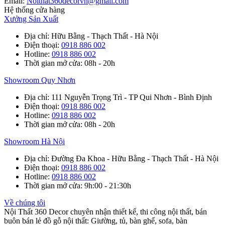
Email:
Noithat360decorvn@gmail.com
Hệ thống cửa hàng
Xưởng Sản Xuất
Địa chỉ
: Hữu Bằng - Thạch Thất - Hà Nội
Điện thoại
:
0918 886 002
Hotline
:
0918 886 002
Thời gian mở cửa
: 08h - 20h
Showroom Quy Nhơn
Địa chỉ
: 111 Nguyễn Trọng Trì - TP Qui Nhơn - Bình Định
Điện thoại
:
0918 886 002
Hotline
:
0918 886 002
Thời gian mở cửa
: 08h - 20h
Showroom Hà Nội
Địa chỉ
: Đường Đa Khoa - Hữu Bằng - Thạch Thất - Hà Nội
Điện thoại
:
0918 886 002
Hotline
:
0918 886 002
Thời gian mở cửa
: 9h:00 - 21:30h
Về chúng tôi
Nội Thất 360 Decor chuyên nhận thiết kế, thi công nội thất, bán
buôn bán lẻ đồ gỗ nội thất: Giường, tủ, bàn ghế, sofa, bàn