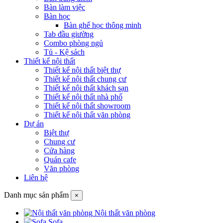
Bàn làm việc
Bàn học
Bàn ghế học thông minh
Tab đầu giường
Combo phòng ngủ
Tủ - Kệ sách
Thiết kế nội thất
Thiết kế nội thất biệt thự
Thiết kế nội thất chung cư
Thiết kế nội thất khách sạn
Thiết kế nội thất nhà phố
Thiết kế nội thất showroom
Thiết kế nội thất văn phòng
Dự án
Biệt thự
Chung cư
Cửa hàng
Quán cafe
Văn phòng
Liên hệ
Danh mục sản phẩm
×
Nội thất văn phòng
Sofa