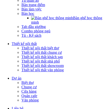
Tủ quần áo
Bàn trang điểm
Bàn làm việc
Bàn học
Bàn ghế học thông
minh
Tab đầu giường
Combo phòng ngủ
Tủ - Kệ sách
Thiết kế nội thất
Thiết kế nội thất biệt thự
Thiết kế nội thất chung cư
Thiết kế nội thất khách sạn
Thiết kế nội thất nhà phố
Thiết kế nội thất showroom
Thiết kế nội thất văn phòng
Dự án
Biệt thự
Chung cư
Cửa hàng
Quán cafe
Văn phòng
Liên hệ