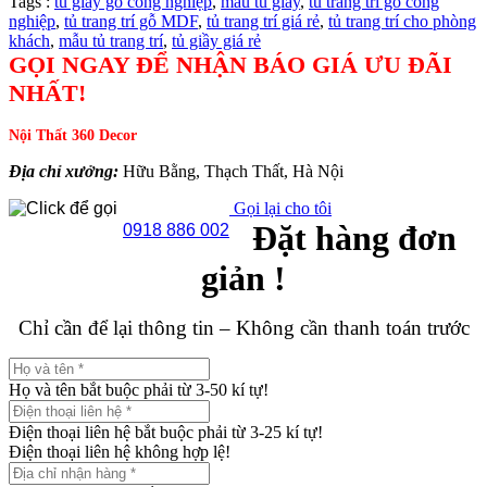
Tags :
tủ giầy gỗ công nghiệp
,
mẫu tủ giầy
,
tủ trang trí gỗ công
nghiệp
,
tủ trang trí gỗ MDF
,
tủ trang trí giá rẻ
,
tủ trang trí cho phòng
khách
,
mẫu tủ trang trí
,
tủ giầy giá rẻ
GỌI NGAY ĐỂ NHẬN BÁO GIÁ ƯU ĐÃI
NHẤT!
Nội Thất 360 Decor
Địa chỉ xưởng:
Hữu Bằng, Thạch Thất, Hà Nội
Gọi lại cho tôi
Đặt hàng đơn
0918 886 002
giản !
Chỉ cần để lại thông tin – Không cần thanh toán trước
Họ và tên bắt buộc phải từ 3-50 kí tự!
Điện thoại liên hệ bắt buộc phải từ 3-25 kí tự!
Điện thoại liên hệ không hợp lệ!