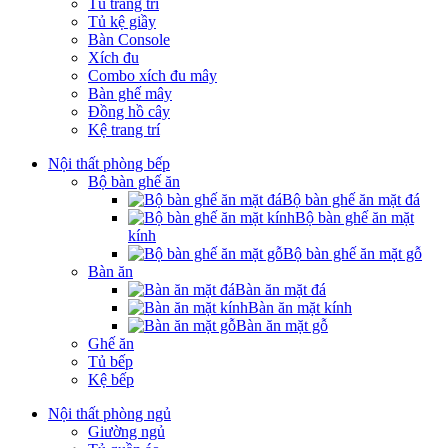
Tủ trang trí
Tủ kệ giầy
Bàn Console
Xích đu
Combo xích đu mây
Bàn ghế mây
Đồng hồ cây
Kệ trang trí
Nội thất phòng bếp
Bộ bàn ghế ăn
Bộ bàn ghế ăn mặt đá
Bộ bàn ghế ăn mặt
kính
Bộ bàn ghế ăn mặt gỗ
Bàn ăn
Bàn ăn mặt đá
Bàn ăn mặt kính
Bàn ăn mặt gỗ
Ghế ăn
Tủ bếp
Kệ bếp
Nội thất phòng ngủ
Giường ngủ