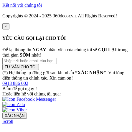
Kết nối với chúng tôi
Copyrights © 2024 - 2025 360decor.vn. All Rights Reserved!
×
YÊU CẦU GỌI LẠI CHO TÔI
Để lại thông tin
NGAY
nhân viên của chúng tôi sẽ
GỌI LẠI
trong
thời gian
SỚM
nhất!
TƯ VẤN CHO TÔI
(*) Hệ thống tự động gửi sau khi nhấn
”XÁC NHẬN”
. Vui lòng
điền thông tin chính xác. Xin cảm ơn!
0918 886 002
Bấm để gọi ngay
!
Hoặc liên hệ với chúng tôi qua:
XÁC NHẬN
Scroll