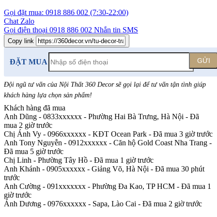
Gọi đặt mua:
0918 886 002
(7:30-22:00)
Chat Zalo
Gọi điện thoại
0918 886 002
Nhắn tin SMS
Copy link
GỬI
ĐẶT MUA
Đội ngũ tư vấn của Nội Thất 360 Decor sẽ gọi lại để tư vấn tận tình giúp
khách hàng lựa chọn sản phẩm
!
Khách hàng đã mua
Anh Dũng - 0833xxxxxx
-
Phường Hai Bà Trưng, Hà Nội - Đã
mua 2 giờ trước
Chị Ánh Vy - 0966xxxxxx
-
KĐT Ocean Park - Đã mua 3 giờ trước
Anh Tony Nguyễn - 0912xxxxxx
-
Căn hộ Gold Coast Nha Trang -
Đã mua 5 giờ trước
Chị Linh
-
Phường Tây Hồ - Đã mua 1 giờ trước
Anh Khánh - 0905xxxxxx
-
Giảng Võ, Hà Nội - Đã mua 30 phút
trước
Anh Cường - 091xxxxxxx
-
Phường Đa Kao, TP HCM - Đã mua 1
giờ trước
Ánh Dương - 0976xxxxxx
-
Sapa, Lào Cai - Đã mua 2 giờ trước