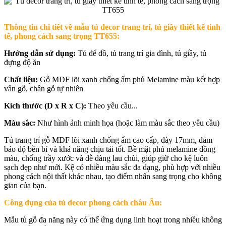
Thông tin chi tiết về mẫu t
ủ decor trang trí, tủ giầy thiết kế tinh
tế, phong cách sang trọng TT655
:
Hướng dẫn sử dụng:
Tủ để đồ, tủ trang trí gia đình, tủ giầy, tủ
đựng độ ăn
Chất liệu:
Gỗ MDF lõi xanh chống ẩm phủ Melamine màu kết hợp
vân gỗ, chân gỗ tự nhiên
Kích thước (D x R x C):
Theo yêu cầu...
Màu sắc:
Như hình ảnh minh họa (hoặc làm màu sắc theo yêu cầu)
Tủ trang trí gỗ MDF lõi xanh chống ẩm cao cấp, dày 17mm, đảm
bảo độ bền bỉ và khả năng chịu tải tốt. Bề mặt phủ melamine đồng
màu, chống trầy xước và dễ dàng lau chùi, giúp giữ cho kệ luôn
sạch đẹp như mới. Kệ có nhiều màu sắc đa dạng, phù hợp với nhiều
phong cách nội thất khác nhau, tạo điểm nhấn sang trọng cho không
gian của bạn.
Công dụng của tủ decor phong cách châu Âu:
Mẫu tủ gỗ đa năng này có thể ứng dụng linh hoạt trong nhiều không