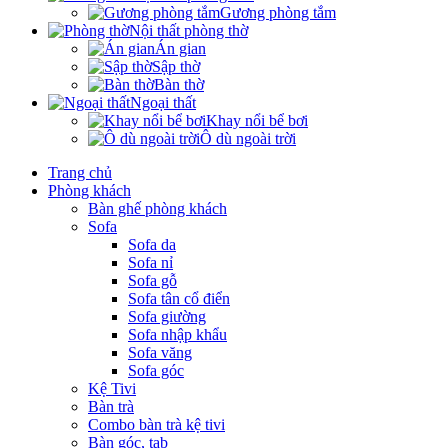
Gương phòng tắm
Nội thất phòng thờ
Án gian
Sập thờ
Bàn thờ
Ngoại thất
Khay nổi bể bơi
Ô dù ngoài trời
Trang chủ
Phòng khách
Bàn ghế phòng khách
Sofa
Sofa da
Sofa nỉ
Sofa gỗ
Sofa tân cổ điển
Sofa giường
Sofa nhập khẩu
Sofa văng
Sofa góc
Kệ Tivi
Bàn trà
Combo bàn trà kệ tivi
Bàn góc, tab