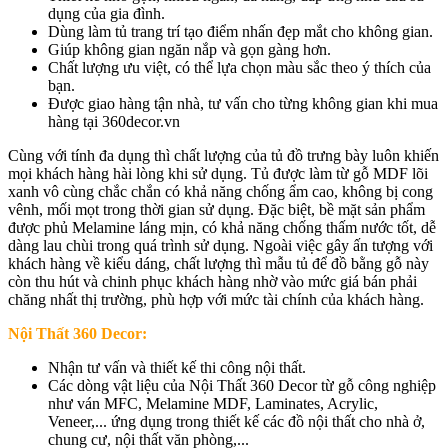
dụng của gia đình.
Dùng làm tủ trang trí tạo điểm nhấn đẹp mắt cho không gian.
Giúp không gian ngăn nắp và gọn gàng hơn.
Chất lượng ưu việt, có thể lựa chọn màu sắc theo ý thích của
bạn.
Được giao hàng tận nhà, tư vấn cho từng không gian khi mua
hàng tại 360decor.vn
Cùng với tính đa dụng thì chất lượng của tủ đồ trưng bày luôn khiến
mọi khách hàng hài lòng khi sử dụng. Tủ được làm từ gỗ MDF lõi
xanh vô cùng chắc chắn có khả năng chống ẩm cao, không bị cong
vênh, mối mọt trong thời gian sử dụng. Đặc biệt, bề mặt sản phẩm
được phủ Melamine láng mịn, có khả năng chống thấm nước tốt, dễ
dàng lau chùi trong quá trình sử dụng. Ngoài việc gây ấn tượng với
khách hàng về kiểu dáng, chất lượng thì mẫu tủ để đồ bằng gỗ này
còn thu hút và chinh phục khách hàng nhờ vào mức giá bán phải
chăng nhất thị trường, phù hợp với mức tài chính của khách hàng.
Nội Thất 360 Decor:
Nhận tư vấn và thiết kế thi công nội thất.
Các dòng vật liệu của Nội Thất 360 Decor từ gỗ công nghiệp
như ván MFC, Melamine MDF, Laminates, Acrylic,
Veneer,... ứng dụng trong thiết kế các đồ nội thất cho nhà ở,
chung cư, nội thất văn phòng,...