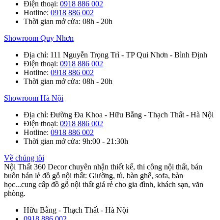
Điện thoại
:
0918 886 002
Hotline
:
0918 886 002
Thời gian mở cửa
: 08h - 20h
Showroom Quy Nhơn
Địa chỉ
: 111 Nguyễn Trọng Trì - TP Qui Nhơn - Bình Định
Điện thoại
:
0918 886 002
Hotline
:
0918 886 002
Thời gian mở cửa
: 08h - 20h
Showroom Hà Nội
Địa chỉ
: Đường Đa Khoa - Hữu Bằng - Thạch Thất - Hà Nội
Điện thoại
:
0918 886 002
Hotline
:
0918 886 002
Thời gian mở cửa
: 9h:00 - 21:30h
Về chúng tôi
Nội Thất 360 Decor chuyên nhận thiết kế, thi công nội thất, bán
buôn bán lẻ đồ gỗ nội thất: Giường, tủ, bàn ghế, sofa, bàn
học...cung cấp đồ gỗ nội thất giá rẻ cho gia đình, khách sạn, văn
phòng.
Hữu Bằng - Thạch Thất - Hà Nội
0918 886 002