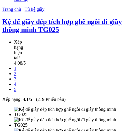
Trang chủ
Tủ kệ giầy
Kệ để giầy dép tích hợp ghế ngồi đi giầy
thông minh TG025
Xếp
hạng
hiện
tại!
4.08/5
1
2
3
4
5
Xếp hạng:
4.1
/
5
-
(219 Phiếu bầu)