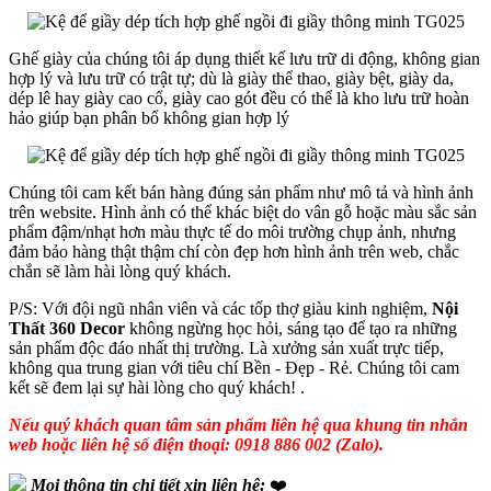
Ghế giày của chúng tôi áp dụng thiết kế lưu trữ di động, không gian
hợp lý và lưu trữ có trật tự; dù là giày thể thao, giày bệt, giày da,
dép lê hay giày cao cổ, giày cao gót đều có thể là kho lưu trữ hoàn
hảo giúp bạn phân bổ không gian hợp lý
Chúng tôi cam kết bán hàng đúng sản phẩm như mô tả và hình ảnh
trên website. Hình ảnh có thể khác biệt do vân gỗ hoặc màu sắc sản
phẩm đậm/nhạt hơn màu thực tế do môi trường chụp ảnh, nhưng
đảm bảo hàng thật thậm chí còn đẹp hơn hình ảnh trên web, chắc
chắn sẽ làm hài lòng quý khách.
P/S: Với đội ngũ nhân viên và các tốp thợ giàu kinh nghiệm,
Nội
Thất 360 Decor
không ngừng học hỏi, sáng tạo để tạo ra những
sản phẩm độc đáo nhất thị trường. Là xưởng sản xuất trực tiếp,
không qua trung gian với tiêu chí Bền - Đẹp - Rẻ. Chúng tôi cam
kết sẽ đem lại sự hài lòng cho quý khách! .
Nếu quý khách quan tâm sản phẩm liên hệ qua khung tin nhắn
web hoặc liên hệ số điện thoại: 0918 886 002 (Zalo).
Mọi thông tin chi tiết xin liên hệ:
❤️