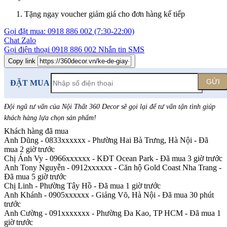
Tặng ngay voucher giảm giá cho đơn hàng kế tiếp
Gọi đặt mua:
0918 886 002
(7:30-22:00)
Chat Zalo
Gọi điện thoại
0918 886 002
Nhắn tin SMS
Copy link
GỬI
ĐẶT MUA
Đội ngũ tư vấn của Nội Thất 360 Decor sẽ gọi lại để tư vấn tận tình giúp
khách hàng lựa chọn sản phẩm
!
Khách hàng đã mua
Anh Dũng - 0833xxxxxx
-
Phường Hai Bà Trưng, Hà Nội - Đã
mua 2 giờ trước
Chị Ánh Vy - 0966xxxxxx
-
KĐT Ocean Park - Đã mua 3 giờ trước
Anh Tony Nguyễn - 0912xxxxxx
-
Căn hộ Gold Coast Nha Trang -
Đã mua 5 giờ trước
Chị Linh
-
Phường Tây Hồ - Đã mua 1 giờ trước
Anh Khánh - 0905xxxxxx
-
Giảng Võ, Hà Nội - Đã mua 30 phút
trước
Anh Cường - 091xxxxxxx
-
Phường Đa Kao, TP HCM - Đã mua 1
giờ trước