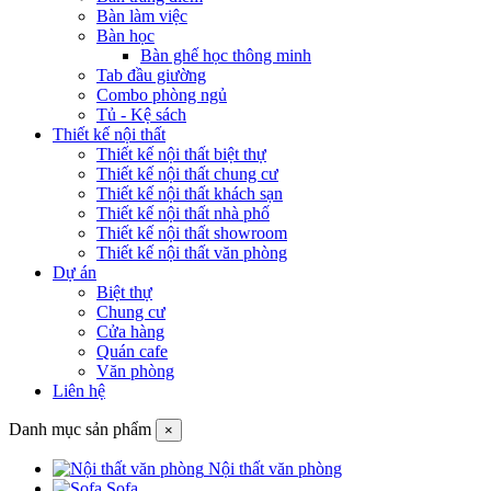
Bàn làm việc
Bàn học
Bàn ghế học thông minh
Tab đầu giường
Combo phòng ngủ
Tủ - Kệ sách
Thiết kế nội thất
Thiết kế nội thất biệt thự
Thiết kế nội thất chung cư
Thiết kế nội thất khách sạn
Thiết kế nội thất nhà phố
Thiết kế nội thất showroom
Thiết kế nội thất văn phòng
Dự án
Biệt thự
Chung cư
Cửa hàng
Quán cafe
Văn phòng
Liên hệ
Danh mục sản phẩm
×
Nội thất văn phòng
Sofa