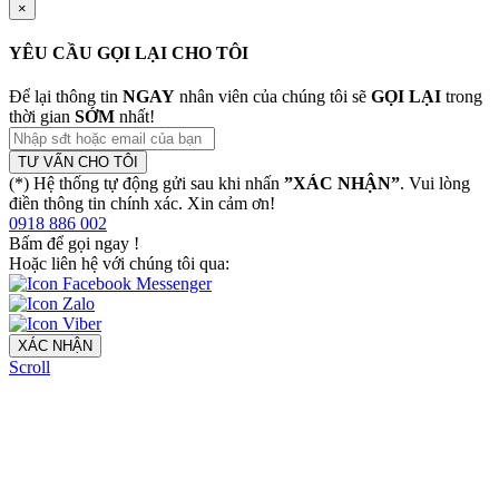
×
YÊU CẦU GỌI LẠI CHO TÔI
Để lại thông tin
NGAY
nhân viên của chúng tôi sẽ
GỌI LẠI
trong
thời gian
SỚM
nhất!
TƯ VẤN CHO TÔI
(*) Hệ thống tự động gửi sau khi nhấn
”XÁC NHẬN”
. Vui lòng
điền thông tin chính xác. Xin cảm ơn!
0918 886 002
Bấm để gọi ngay
!
Hoặc liên hệ với chúng tôi qua:
XÁC NHẬN
Scroll