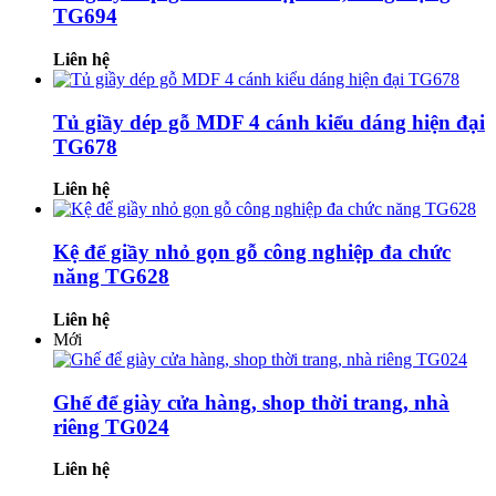
TG694
Liên hệ
Tủ giầy dép gỗ MDF 4 cánh kiểu dáng hiện đại
TG678
Liên hệ
Kệ để giầy nhỏ gọn gỗ công nghiệp đa chức
năng TG628
Liên hệ
Mới
Ghế để giày cửa hàng, shop thời trang, nhà
riêng TG024
Liên hệ