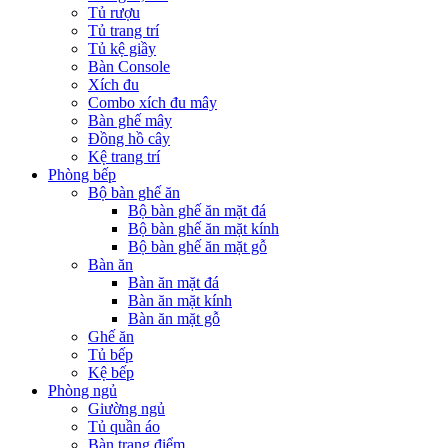
Tủ rượu
Tủ trang trí
Tủ kệ giầy
Bàn Console
Xích đu
Combo xích đu mây
Bàn ghế mây
Đồng hồ cây
Kệ trang trí
Phòng bếp
Bộ bàn ghế ăn
Bộ bàn ghế ăn mặt đá
Bộ bàn ghế ăn mặt kính
Bộ bàn ghế ăn mặt gỗ
Bàn ăn
Bàn ăn mặt đá
Bàn ăn mặt kính
Bàn ăn mặt gỗ
Ghế ăn
Tủ bếp
Kệ bếp
Phòng ngủ
Giường ngủ
Tủ quần áo
Bàn trang điểm