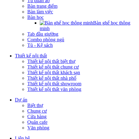
Tủ quần áo
Bàn trang điểm
Bàn làm việc
Bàn học
Bàn ghế học thông
minh
Tab đầu giường
Combo phòng ngủ
Tủ - Kệ sách
Thiết kế nội thất
Thiết kế nội thất biệt thự
Thiết kế nội thất chung cư
Thiết kế nội thất khách sạn
Thiết kế nội thất nhà phố
Thiết kế nội thất showroom
Thiết kế nội thất văn phòng
Dự án
Biệt thự
Chung cư
Cửa hàng
Quán cafe
Văn phòng
Liên hệ