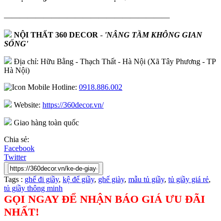
—————————————————————
NỘI THẤT 360 DECOR
-
'NÂNG TẦM KHÔNG GIAN
SỐNG'
Địa chỉ: Hữu Bằng - Thạch Thất - Hà Nội (Xã Tây Phương - TP
Hà Nội)
Hotline:
0918.886.002
Website:
https://360decor.vn/
Giao hàng toàn quốc
Chia sẻ:
Facebook
Twitter
Tags :
ghế đi giầy
,
kệ để giầy
,
ghế giày
,
mẫu tủ giầy
,
tủ giầy giá rẻ
,
tủ giầy thông minh
GỌI NGAY ĐỂ NHẬN BÁO GIÁ ƯU ĐÃI
NHẤT!