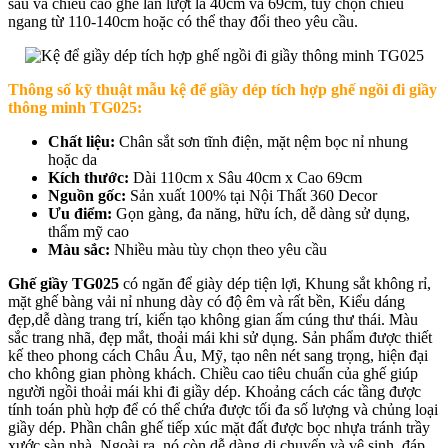
sâu và chiều cao ghế lần lượt là 40cm và 69cm, tùy chọn chiều
ngang từ 110-140cm hoặc có thể thay đổi theo yêu cầu.
Thông số kỹ thuật mẫu k
ệ để giầy dép tích hợp ghế ngồi đi giầy
thông minh TG025
:
Chất liệu:
Chân sắt sơn tĩnh điện, mặt nệm bọc nỉ nhung
hoặc da
Kích thước:
Dài 110cm x Sâu 40cm x Cao 69cm
Nguồn gốc:
Sản xuất 100% tại Nội Thất 360 Decor
Ưu điểm:
Gọn gàng, đa năng, hữu ích, dễ dàng sử dụng,
thẩm mỹ cao
Màu sắc:
Nhiều màu tùy chọn theo yêu cầu
Ghế giầy TG025
có ngăn để giày dép tiện lợi, Khung sắt không rỉ,
mặt ghế bàng vải nỉ nhung dày có độ êm và rất bền, Kiểu dáng
đẹp,dễ dàng trang trí, kiến tạo không gian ấm cúng thư thái. Màu
sắc trang nhã, đẹp mắt, thoải mái khi sử dụng. Sản phẩm được thiết
kế theo phong cách Châu Âu, Mỹ, tạo nên nét sang trọng, hiện đại
cho không gian phòng khách. Chiều cao tiêu chuẩn của ghế giúp
người ngồi thoải mái khi đi giầy dép. Khoảng cách các tầng được
tính toán phù hợp để có thể chứa được tối đa số lượng và chủng loại
giầy dép. Phần chân ghế tiếp xúc mặt đất được bọc nhựa tránh trầy
xước sàn nhà. Ngoài ra, nó còn dễ dàng di chuyển và vệ sinh, đáp