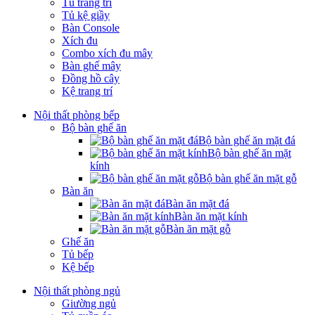
Tủ trang trí
Tủ kệ giầy
Bàn Console
Xích đu
Combo xích đu mây
Bàn ghế mây
Đồng hồ cây
Kệ trang trí
Nội thất phòng bếp
Bộ bàn ghế ăn
Bộ bàn ghế ăn mặt đá
Bộ bàn ghế ăn mặt
kính
Bộ bàn ghế ăn mặt gỗ
Bàn ăn
Bàn ăn mặt đá
Bàn ăn mặt kính
Bàn ăn mặt gỗ
Ghế ăn
Tủ bếp
Kệ bếp
Nội thất phòng ngủ
Giường ngủ