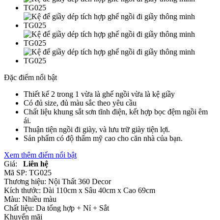
Đặc điểm nổi bật
Thiết kế 2 trong 1 vừa là ghế ngồi vừa là kệ giầy
Có đủ size, đủ màu sắc theo yêu cầu
Chất liệu khung sắt sơn tĩnh điện, kết hợp bọc đệm ngồi êm
ái.
Thuận tiện ngồi đi giày, và lưu trữ giày tiện lợi.
Sản phẩm có độ thẩm mỹ cao cho căn nhà của bạn.
Xem thêm điểm nổi bật
Giá:
Liên hệ
Mã SP:
TG025
Thương hiệu:
Nội Thất 360 Decor
Kích thước:
Dài 110cm x Sâu 40cm x Cao 69cm
Màu:
Nhiều màu
Chất liệu:
Da tổng hợp +
Nỉ +
Sắt
Khuyến mãi