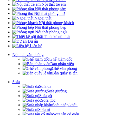
Nội thất trẻ em
Nội thất phòng tắm
Nội thất phòng thờ
Ngoại thất
Nội thất phòng khách
Nội thất phòng bếp
Nội thất phòng ngủ
Thiết kế nội thất
Dự án
Liên hệ
Nội thất văn phòng
Ghế giám đốc
Bàn nhân viên
Ghế văn phòng
Bàn quầy lễ tân
Sofa
Sofa da
Sofa giường
Sofa gỗ
Sofa góc
Sofa nhập khẩu
Sofa nỉ
Sofa tân cổ điển