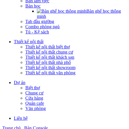
Bàn làm việc
Bàn học
Bàn ghế học thông
minh
Tab đầu giường
Combo phòng ngủ
Tủ - Kệ sách
Thiết kế nội thất
Thiết kế nội thất biệt thự
Thiết kế nội thất chung cư
Thiết kế nội thất khách sạn
Thiết kế nội thất nhà phố
Thiết kế nội thất showroom
Thiết kế nội thất văn phòng
Dự án
Biệt thự
Chung cư
Cửa hàng
Quán cafe
Văn phòng
Liên hệ
Trang chủ
Bàn Console