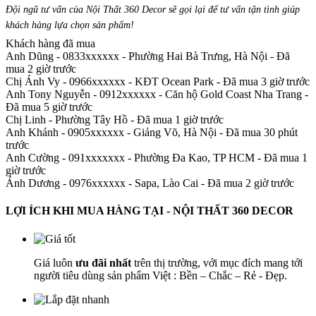
Đội ngũ tư vấn của Nội Thất 360 Decor sẽ gọi lại để tư vấn tận tình giúp
khách hàng lựa chọn sản phẩm
!
Khách hàng đã mua
Anh Dũng - 0833xxxxxx
-
Phường Hai Bà Trưng, Hà Nội - Đã
mua 2 giờ trước
Chị Ánh Vy - 0966xxxxxx
-
KĐT Ocean Park - Đã mua 3 giờ trước
Anh Tony Nguyễn - 0912xxxxxx
-
Căn hộ Gold Coast Nha Trang -
Đã mua 5 giờ trước
Chị Linh
-
Phường Tây Hồ - Đã mua 1 giờ trước
Anh Khánh - 0905xxxxxx
-
Giảng Võ, Hà Nội - Đã mua 30 phút
trước
Anh Cường - 091xxxxxxx
-
Phường Đa Kao, TP HCM - Đã mua 1
giờ trước
Ánh Dương - 0976xxxxxx
-
Sapa, Lào Cai - Đã mua 2 giờ trước
LỢI ÍCH KHI MUA HÀNG TẠI - NỘI THẤT 360 DECOR
Giá luôn
ưu đãi nhất
trên thị trường, với mục đích mang tới
người tiêu dùng sản phẩm Việt : Bền – Chắc – Rẻ - Đẹp.