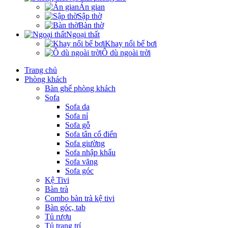
Án gian
Sập thờ
Bàn thờ
Ngoại thất
Khay nổi bể bơi
Ô dù ngoài trời
Trang chủ
Phòng khách
Bàn ghế phòng khách
Sofa
Sofa da
Sofa nỉ
Sofa gỗ
Sofa tân cổ điển
Sofa giường
Sofa nhập khẩu
Sofa văng
Sofa góc
Kệ Tivi
Bàn trà
Combo bàn trà kệ tivi
Bàn góc, tab
Tủ rượu
Tủ trang trí