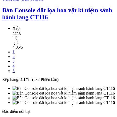
Bàn Console đặt lọa hoa vật kỉ niệm sảnh
hành lang CT116
Xếp
hạng
hiện
tại!
4.05/5
1
2
3
4
5
Xếp hạng:
4.1
/
5
-
(232 Phiếu bầu)
Đặc điểm nổi bật