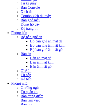
Tủ kệ giầy
Bàn Console
Xích đu
Combo xích đu mây
Bàn ghế mây
Đồng hồ cây
Kệ trang trí
Phòng bếp
Bộ bàn ghế ăn
Bộ bàn ghế ăn mặt đá
Bộ bàn ghế ăn mặt kính
Bộ bàn ghế ăn mặt gỗ
Bàn ăn
Bàn ăn mặt đá
Bàn ăn mặt kính
Bàn ăn mặt gỗ
Ghế ăn
Tủ bếp
Kệ bếp
Phòng ngủ
Giường ngủ
Tủ quần áo
Bàn trang điểm
Bàn làm việc
Bàn học