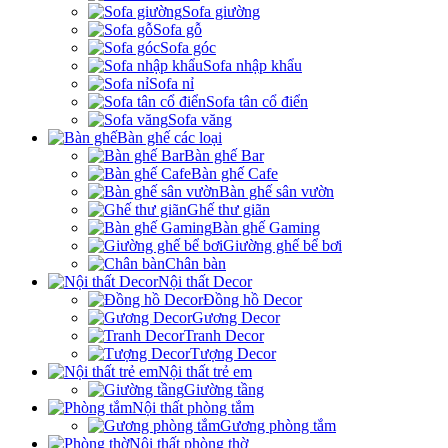
Sofa giường
Sofa gỗ
Sofa góc
Sofa nhập khẩu
Sofa nỉ
Sofa tân cổ điển
Sofa văng
Bàn ghế các loại
Bàn ghế Bar
Bàn ghế Cafe
Bàn ghế sân vườn
Ghế thư giãn
Bàn ghế Gaming
Giường ghế bể bơi
Chân bàn
Nội thất Decor
Đồng hồ Decor
Gương Decor
Tranh Decor
Tượng Decor
Nội thất trẻ em
Giường tầng
Nội thất phòng tắm
Gương phòng tắm
Nội thất phòng thờ