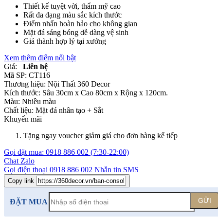
Thiết kế tuyệt vời, thẩm mỹ cao
Rất đa dạng màu sắc kích thước
Điểm nhấn hoàn hảo cho không gian
Mặt đá sáng bóng dễ dàng vệ sinh
Giá thành hợp lý tại xưởng
Xem thêm điểm nổi bật
Giá:
Liên hệ
Mã SP:
CT116
Thương hiệu:
Nội Thất 360 Decor
Kích thước:
Sâu 30cm x Cao 80cm x Rộng x 120cm.
Màu:
Nhiều màu
Chất liệu:
Mặt đá nhân tạo +
Sắt
Khuyến mãi
Tặng ngay voucher giảm giá cho đơn hàng kế tiếp
Gọi đặt mua:
0918 886 002
(7:30-22:00)
Chat Zalo
Gọi điện thoại
0918 886 002
Nhắn tin SMS
Copy link
GỬI
ĐẶT MUA