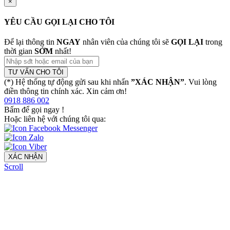
×
YÊU CẦU GỌI LẠI CHO TÔI
Để lại thông tin
NGAY
nhân viên của chúng tôi sẽ
GỌI LẠI
trong
thời gian
SỚM
nhất!
TƯ VẤN CHO TÔI
(*) Hệ thống tự động gửi sau khi nhấn
”XÁC NHẬN”
. Vui lòng
điền thông tin chính xác. Xin cảm ơn!
0918 886 002
Bấm để gọi ngay
!
Hoặc liên hệ với chúng tôi qua:
XÁC NHẬN
Scroll