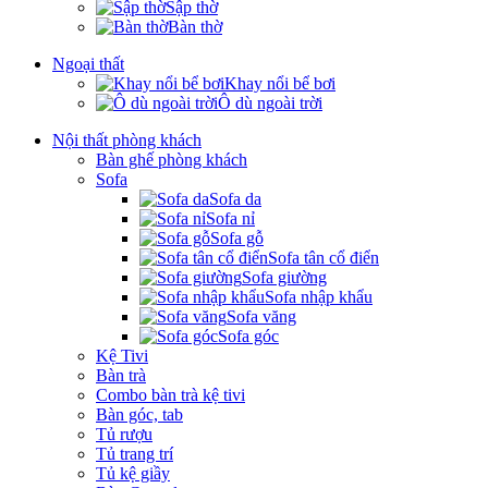
Sập thờ
Bàn thờ
Ngoại thất
Khay nổi bể bơi
Ô dù ngoài trời
Nội thất phòng khách
Bàn ghế phòng khách
Sofa
Sofa da
Sofa nỉ
Sofa gỗ
Sofa tân cổ điển
Sofa giường
Sofa nhập khẩu
Sofa văng
Sofa góc
Kệ Tivi
Bàn trà
Combo bàn trà kệ tivi
Bàn góc, tab
Tủ rượu
Tủ trang trí
Tủ kệ giầy