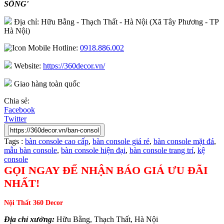
SỐNG'
Địa chỉ: Hữu Bằng - Thạch Thất - Hà Nội (Xã Tây Phương - TP
Hà Nội)
Hotline:
0918.886.002
Website:
https://360decor.vn/
Giao hàng toàn quốc
Chia sẻ:
Facebook
Twitter
Tags :
bàn console cao cấp
,
bàn console giá rẻ
,
bàn console mặt đá
,
mẫu bàn console
,
bàn console hiện đại
,
bàn console trang trí
,
kệ
console
GỌI NGAY ĐỂ NHẬN BÁO GIÁ ƯU ĐÃI
NHẤT!
Nội Thất 360 Decor
Địa chỉ xưởng:
Hữu Bằng, Thạch Thất, Hà Nội