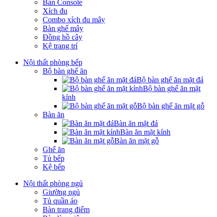
Bàn Console
Xích đu
Combo xích đu mây
Bàn ghế mây
Đồng hồ cây
Kệ trang trí
Nội thất phòng bếp
Bộ bàn ghế ăn
Bộ bàn ghế ăn mặt đá
Bộ bàn ghế ăn mặt
kính
Bộ bàn ghế ăn mặt gỗ
Bàn ăn
Bàn ăn mặt đá
Bàn ăn mặt kính
Bàn ăn mặt gỗ
Ghế ăn
Tủ bếp
Kệ bếp
Nội thất phòng ngủ
Giường ngủ
Tủ quần áo
Bàn trang điểm