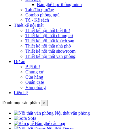
Bàn ghế học thông minh
Tab đầu giường
Combo phòng ngủ
Tủ - Kệ sách
Thiết kế nội thất
Thiết kế nội thất biệt thự
Thiết kế nội thất chung cư
Thiết kế nội thất khách sạn
Thiết kế nội thất nhà phố
Thiết kế nội thất showroom
Thiết kế nội thất văn phòng
Dự án
Biệt thự
Chung cư
Cửa hàng
Quán cafe
Văn phòng
Liên hệ
Danh mục sản phẩm
×
Nội thất văn phòng
Sofa
Bàn ghế các loại
Nội thất Decor