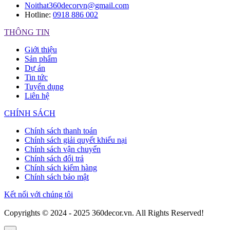
Noithat360decorvn@gmail.com
Hotline:
0918 886 002
THÔNG TIN
Giới thiệu
Sản phẩm
Dự án
Tin tức
Tuyển dụng
Liên hệ
CHÍNH SÁCH
Chính sách thanh toán
Chính sách giải quyết khiếu nại
Chính sách vận chuyển
Chính sách đổi trả
Chính sách kiểm hàng
Chính sách bảo mật
Kết nối với chúng tôi
Copyrights © 2024 - 2025 360decor.vn. All Rights Reserved!