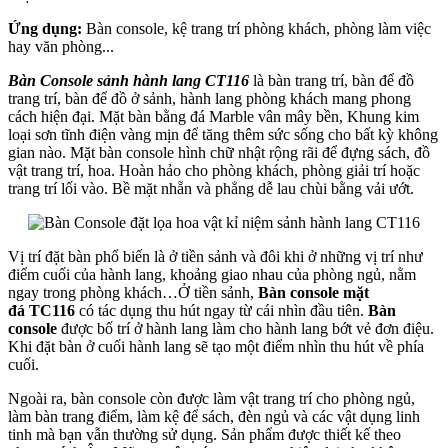
Ứng dụng:
Bàn console, kệ trang trí phòng khách, phòng làm việc
hay văn phòng...
Bàn Console sảnh hành lang CT116
là bàn trang trí, bàn để đồ
trang trí, bàn để đồ ở sảnh, hành lang phòng khách mang phong
cách hiện đại. Mặt bàn bằng đá Marble vân mây bền, Khung kim
loại sơn tĩnh điện vàng mịn để tăng thêm sức sống cho bất kỳ không
gian nào. Mặt bàn console hình chữ nhật rộng rãi để đựng sách, đồ
vật trang trí, hoa. Hoàn hảo cho phòng khách, phòng giải trí hoặc
trang trí lối vào. Bề mặt nhẵn và phẳng dễ lau chùi bằng vải ướt.
Vị trí đặt bàn phổ biến là ở tiền sảnh và đôi khi ở những vị trí như
điểm cuối của hành lang, khoảng giao nhau của phòng ngủ, nằm
ngay trong phòng khách…Ở tiền sảnh,
Bàn console mặt
đá
TC116
có tác dụng thu hút ngay từ cái nhìn đầu tiên.
Bàn
console
được bố trí ở hành lang làm cho hành lang bớt vẻ đơn điệu.
Khi đặt bàn ở cuối hành lang sẽ tạo một điểm nhìn thu hút về phía
cuối.
Ngoài ra, bàn console còn được làm vật trang trí cho phòng ngủ,
làm bàn trang điểm, làm kệ để sách, đèn ngủ và các vật dụng linh
tinh mà bạn vẫn thường sử dụng. Sản phẩm được thiết kế theo