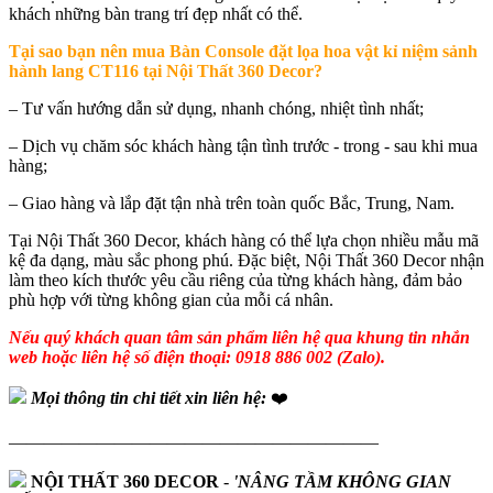
khách những bàn trang trí đẹp nhất có thể.
Tại sao bạn nên mua
Bàn Console đặt lọa hoa vật kỉ niệm sảnh
hành lang CT116 tại Nội Thất 360 Decor?
– Tư vấn hướng dẫn sử dụng, nhanh chóng, nhiệt tình nhất;
– Dịch vụ chăm sóc khách hàng tận tình trước - trong - sau khi mua
hàng;
– Giao hàng và lắp đặt tận nhà trên toàn quốc Bắc, Trung, Nam.
Tại Nội Thất 360 Decor, khách hàng có thể lựa chọn nhiều mẫu mã
kệ đa dạng, màu sắc phong phú. Đặc biệt, Nội Thất 360 Decor nhận
làm theo kích thước yêu cầu riêng của từng khách hàng, đảm bảo
phù hợp với từng không gian của mỗi cá nhân.
Nếu quý khách quan tâm sản phẩm liên hệ qua khung tin nhắn
web hoặc liên hệ số điện thoại: 0918 886 002 (Zalo).
Mọi thông tin chi tiết xin liên hệ:
❤️
—————————————————————
NỘI THẤT 360 DECOR
-
'NÂNG TẦM KHÔNG GIAN