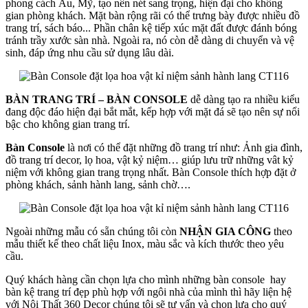
phong cách Âu, Mỹ, tạo nên nét sang trọng, hiện đại cho không
gian phòng khách. Mặt bàn rộng rãi có thể trưng bày được nhiều đồ
trang trí, sách báo... Phần chân kệ tiếp xúc mặt đất được đánh bóng
tránh trầy xước sàn nhà. Ngoài ra, nó còn dễ dàng di chuyển và vệ
sinh, đáp ứng nhu cầu sử dụng lâu dài.
BÀN TRANG TRÍ – BÀN CONSOLE
dễ dàng tạo ra nhiều kiểu
đang độc đáo hiện đại bắt mắt, kếp hợp với mặt đá sẽ tạo nên sự nổi
bậc cho không gian trang trí.
Bàn Console
là nơi có thể đặt những đồ trang trí như: Ảnh gia đình,
đồ trang trí decor, lọ hoa, vật kỷ niệm… giúp lưu trữ những vât kỷ
niệm với không gian trang trọng nhất. Bàn Console thích hợp đặt ở
phòng khách, sảnh hành lang, sảnh chờ….
Ngoài những mẫu có sẵn chúng tôi còn
NHẬN GIA CÔNG
theo
mẫu thiết kế theo chất liệu Inox, màu sắc và kích thước theo yêu
cầu.
Quý khách hàng cần chọn lựa cho mình những bàn console hay
bàn kệ trang trí đẹp phù hợp với ngôi nhà của mình thì hãy liện hệ
với Nội Thất 360 Decor chúng tôi sẽ tư vấn và chọn lựa cho quý