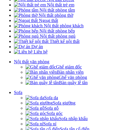
Nội thất trẻ em
Nội thất phòng tắm
Nội thất phòng thờ
Ngoại thất
Nội thất phòng khách
Nội thất phòng bếp
Nội thất phòng ngủ
Thiết kế nội thất
Dự án
Liên hệ
Nội thất văn phòng
Ghế giám đốc
Bàn nhân viên
Ghế văn phòng
Bàn quầy lễ tân
Sofa
Sofa da
Sofa giường
Sofa gỗ
Sofa góc
Sofa nhập khẩu
Sofa nỉ
Sofa tân cổ điển