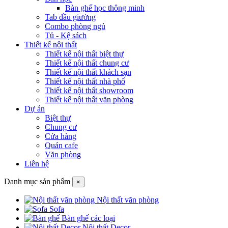
Bàn ghế học thông minh
Tab đầu giường
Combo phòng ngủ
Tủ - Kệ sách
Thiết kế nội thất
Thiết kế nội thất biệt thự
Thiết kế nội thất chung cư
Thiết kế nội thất khách sạn
Thiết kế nội thất nhà phố
Thiết kế nội thất showroom
Thiết kế nội thất văn phòng
Dự án
Biệt thự
Chung cư
Cửa hàng
Quán cafe
Văn phòng
Liên hệ
Danh mục sản phẩm
×
Nội thất văn phòng
Sofa
Bàn ghế các loại
Nội thất Decor