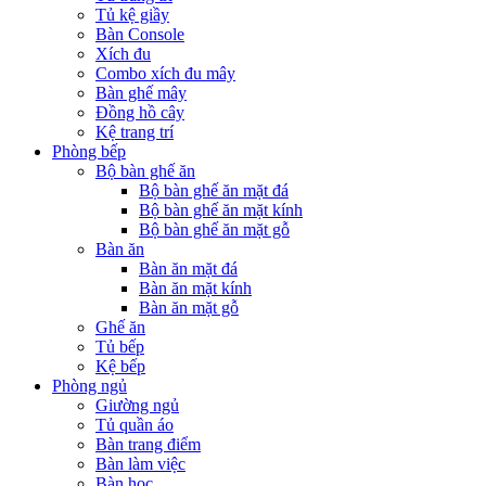
Tủ kệ giầy
Bàn Console
Xích đu
Combo xích đu mây
Bàn ghế mây
Đồng hồ cây
Kệ trang trí
Phòng bếp
Bộ bàn ghế ăn
Bộ bàn ghế ăn mặt đá
Bộ bàn ghế ăn mặt kính
Bộ bàn ghế ăn mặt gỗ
Bàn ăn
Bàn ăn mặt đá
Bàn ăn mặt kính
Bàn ăn mặt gỗ
Ghế ăn
Tủ bếp
Kệ bếp
Phòng ngủ
Giường ngủ
Tủ quần áo
Bàn trang điểm
Bàn làm việc
Bàn học