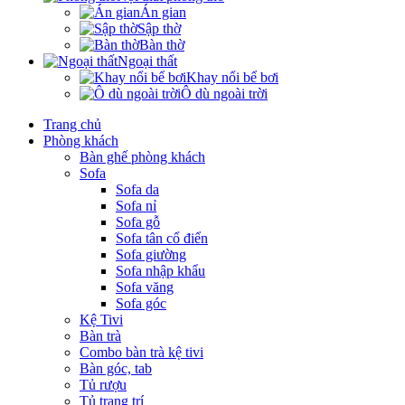
Án gian
Sập thờ
Bàn thờ
Ngoại thất
Khay nổi bể bơi
Ô dù ngoài trời
Trang chủ
Phòng khách
Bàn ghế phòng khách
Sofa
Sofa da
Sofa nỉ
Sofa gỗ
Sofa tân cổ điển
Sofa giường
Sofa nhập khẩu
Sofa văng
Sofa góc
Kệ Tivi
Bàn trà
Combo bàn trà kệ tivi
Bàn góc, tab
Tủ rượu
Tủ trang trí