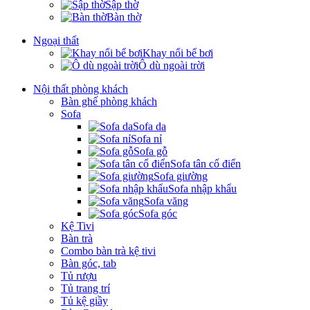
Sập thờ
Bàn thờ
Ngoại thất
Khay nổi bể bơi
Ô dù ngoài trời
Nội thất phòng khách
Bàn ghế phòng khách
Sofa
Sofa da
Sofa nỉ
Sofa gỗ
Sofa tân cổ điển
Sofa giường
Sofa nhập khẩu
Sofa văng
Sofa góc
Kệ Tivi
Bàn trà
Combo bàn trà kệ tivi
Bàn góc, tab
Tủ rượu
Tủ trang trí
Tủ kệ giầy