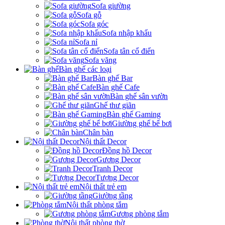
Sofa giường
Sofa gỗ
Sofa góc
Sofa nhập khẩu
Sofa nỉ
Sofa tân cổ điển
Sofa văng
Bàn ghế các loại
Bàn ghế Bar
Bàn ghế Cafe
Bàn ghế sân vườn
Ghế thư giãn
Bàn ghế Gaming
Giường ghế bể bơi
Chân bàn
Nội thất Decor
Đồng hồ Decor
Gương Decor
Tranh Decor
Tượng Decor
Nội thất trẻ em
Giường tầng
Nội thất phòng tắm
Gương phòng tắm
Nội thất phòng thờ