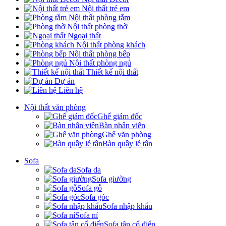
Nội thất trẻ em
Nội thất phòng tắm
Nội thất phòng thờ
Ngoại thất
Nội thất phòng khách
Nội thất phòng bếp
Nội thất phòng ngủ
Thiết kế nội thất
Dự án
Liên hệ
Nội thất văn phòng
Ghế giám đốc
Bàn nhân viên
Ghế văn phòng
Bàn quầy lễ tân
Sofa
Sofa da
Sofa giường
Sofa gỗ
Sofa góc
Sofa nhập khẩu
Sofa nỉ
Sofa tân cổ điển