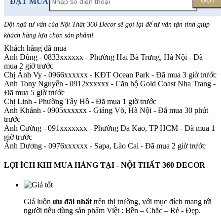
GỬI
ĐẶT MUA
Đội ngũ tư vấn của Nội Thất 360 Decor sẽ gọi lại để tư vấn tận tình giúp
khách hàng lựa chọn sản phẩm
!
Khách hàng đã mua
Anh Dũng - 0833xxxxxx
-
Phường Hai Bà Trưng, Hà Nội - Đã
mua 2 giờ trước
Chị Ánh Vy - 0966xxxxxx
-
KĐT Ocean Park - Đã mua 3 giờ trước
Anh Tony Nguyễn - 0912xxxxxx
-
Căn hộ Gold Coast Nha Trang -
Đã mua 5 giờ trước
Chị Linh
-
Phường Tây Hồ - Đã mua 1 giờ trước
Anh Khánh - 0905xxxxxx
-
Giảng Võ, Hà Nội - Đã mua 30 phút
trước
Anh Cường - 091xxxxxxx
-
Phường Đa Kao, TP HCM - Đã mua 1
giờ trước
Ánh Dương - 0976xxxxxx
-
Sapa, Lào Cai - Đã mua 2 giờ trước
LỢI ÍCH KHI MUA HÀNG TẠI - NỘI THẤT 360 DECOR
Giá luôn
ưu đãi nhất
trên thị trường, với mục đích mang tới
người tiêu dùng sản phẩm Việt : Bền – Chắc – Rẻ - Đẹp.