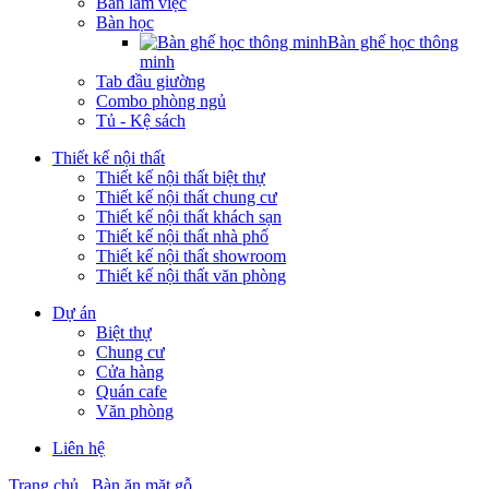
Bàn làm việc
Bàn học
Bàn ghế học thông
minh
Tab đầu giường
Combo phòng ngủ
Tủ - Kệ sách
Thiết kế nội thất
Thiết kế nội thất biệt thự
Thiết kế nội thất chung cư
Thiết kế nội thất khách sạn
Thiết kế nội thất nhà phố
Thiết kế nội thất showroom
Thiết kế nội thất văn phòng
Dự án
Biệt thự
Chung cư
Cửa hàng
Quán cafe
Văn phòng
Liên hệ
Trang chủ
Bàn ăn mặt gỗ