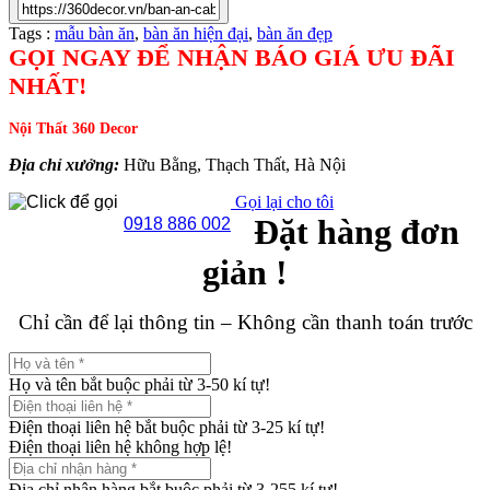
Tags :
mẫu bàn ăn
,
bàn ăn hiện đại
,
bàn ăn đẹp
GỌI NGAY ĐỂ NHẬN BÁO GIÁ ƯU ĐÃI
NHẤT!
Nội Thất 360 Decor
Địa chỉ xưởng:
Hữu Bằng, Thạch Thất, Hà Nội
Gọi lại cho tôi
Đặt hàng đơn
0918 886 002
giản !
Chỉ cần để lại thông tin – Không cần thanh toán trước
Họ và tên bắt buộc phải từ 3-50 kí tự!
Điện thoại liên hệ bắt buộc phải từ 3-25 kí tự!
Điện thoại liên hệ không hợp lệ!
Địa chỉ nhận hàng bắt buộc phải từ 3-255 kí tự!