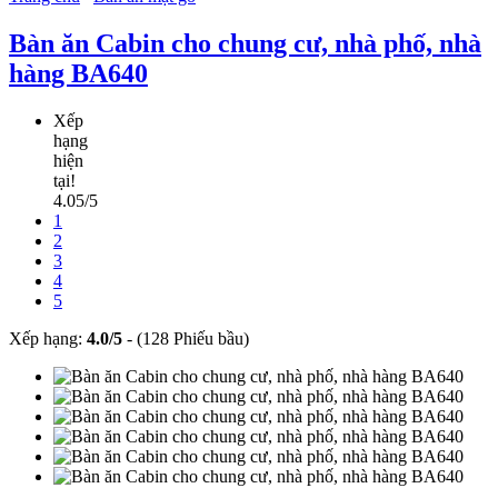
Bàn ăn Cabin cho chung cư, nhà phố, nhà
hàng BA640
Xếp
hạng
hiện
tại!
4.05/5
1
2
3
4
5
Xếp hạng:
4.0
/
5
-
(128 Phiếu bầu)