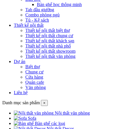
Bàn ghế học thông minh
Tab đầu giường
Combo phòng ngủ
Tủ - Kệ sách
Thiết kế nội thất
Thiết kế nội thất biệt thự
Thiết kế nội thất chung cư
Thiết kế nội thất khách sạn
Thiết kế nội thất nhà phố
Thiết kế nội thất showroom
Thiết kế nội thất văn phòng
Dự án
Biệt thự
Chung cư
Cửa hàng
Quán cafe
Văn phòng
Liên hệ
Danh mục sản phẩm
×
Nội thất văn phòng
Sofa
Bàn ghế các loại
Nội thất Decor