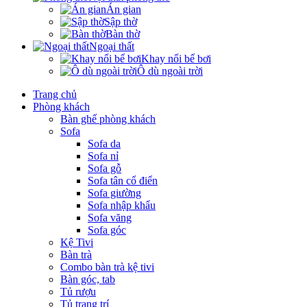
Án gian
Sập thờ
Bàn thờ
Ngoại thất
Khay nổi bể bơi
Ô dù ngoài trời
Trang chủ
Phòng khách
Bàn ghế phòng khách
Sofa
Sofa da
Sofa nỉ
Sofa gỗ
Sofa tân cổ điển
Sofa giường
Sofa nhập khẩu
Sofa văng
Sofa góc
Kệ Tivi
Bàn trà
Combo bàn trà kệ tivi
Bàn góc, tab
Tủ rượu
Tủ trang trí