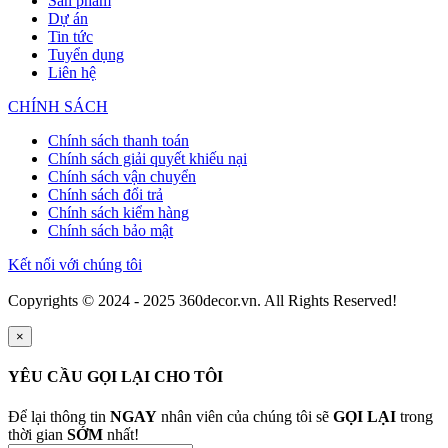
Sản phẩm
Dự án
Tin tức
Tuyển dụng
Liên hệ
CHÍNH SÁCH
Chính sách thanh toán
Chính sách giải quyết khiếu nại
Chính sách vận chuyển
Chính sách đổi trả
Chính sách kiểm hàng
Chính sách bảo mật
Kết nối với chúng tôi
Copyrights © 2024 - 2025 360decor.vn. All Rights Reserved!
×
YÊU CẦU GỌI LẠI CHO TÔI
Để lại thông tin
NGAY
nhân viên của chúng tôi sẽ
GỌI LẠI
trong
thời gian
SỚM
nhất!