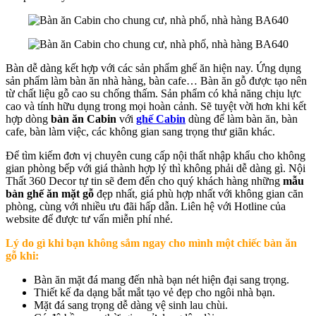
Bàn dễ dàng kết hợp với các sản phẩm ghế ăn hiện nay. Ứng dụng
sản phẩm làm bàn ăn nhà hàng, bàn cafe… Bàn ăn gỗ được tạo nên
từ chất liệu gỗ cao su chống thấm. Sản phẩm có khả năng chịu lực
cao và tính hữu dụng trong mọi hoàn cảnh. Sẽ tuyệt vời hơn khi kết
hợp dòng
bàn ăn Cabin
với
ghế Cabin
dùng để làm bàn ăn, bàn
cafe, bàn làm việc, các không gian sang trọng thư giãn khác.
Để tìm kiếm đơn vị chuyên cung cấp nội thất nhập khẩu cho không
gian phòng bếp với giá thành hợp lý thì không phải dễ dàng gì. Nội
Thất 360 Decor tự tin sẽ đem đến cho quý khách hàng những
mẫu
bàn ghế ăn mặt gỗ
đẹp nhất, giá phù hợp nhất với không gian căn
phòng, cùng với nhiều ưu đãi hấp dẫn. Liên hệ với Hotline của
website để được tư vấn miễn phí nhé.
Lý do gì khi bạn không sắm ngay cho mình một chiếc bàn ăn
gỗ khi:
Bàn ăn mặt đá mang đến nhà bạn nét hiện đại sang trọng.
Thiết kế đa dạng bắt mắt tạo vẻ đẹp cho ngôi nhà bạn.
Mặt đá sang trọng dễ dàng vệ sinh lau chùi.