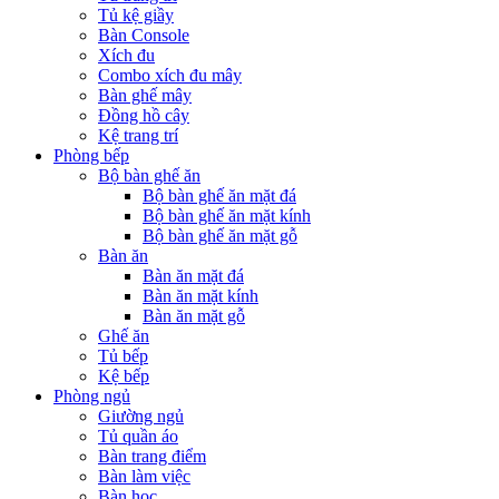
Tủ kệ giầy
Bàn Console
Xích đu
Combo xích đu mây
Bàn ghế mây
Đồng hồ cây
Kệ trang trí
Phòng bếp
Bộ bàn ghế ăn
Bộ bàn ghế ăn mặt đá
Bộ bàn ghế ăn mặt kính
Bộ bàn ghế ăn mặt gỗ
Bàn ăn
Bàn ăn mặt đá
Bàn ăn mặt kính
Bàn ăn mặt gỗ
Ghế ăn
Tủ bếp
Kệ bếp
Phòng ngủ
Giường ngủ
Tủ quần áo
Bàn trang điểm
Bàn làm việc
Bàn học