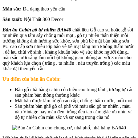
Màu sắc:
Đa dạng theo yêu cầu
Sản xuất:
Nội Thất 360 Decor
Bàn ăn Cabin gỗ tự nhiên BA640
chất liệu Gỗ cao su hoặc gỗ sồi
tự nhiên qua tẩm sấy chống mối mọt , gỗ tự nhiên thân thiện môi
trường không ảnh hưởng sức khỏe, sơn phủ bề mặt bàn bằng sơn
PU cao cấp sơn nhiều lớp bảo về bề mặt láng min không thấm nước
, dễ lau chùi vệ sinh , kháng khuẩn bảo vệ sức khỏe người dùng.,
màu sắc tươi sáng làm nổi bật không gian phòng ăn với 3 màu cho
quý khách lựa chọn ( trắng , tụ nhiên , nâu truyền trống ) các mầu
khác đặt theo yêu cầu
Ưu điểm của bàn ăn Cabin:
Bàn gỗ nhà hàng cabin có chiều cao trung bình, tương tự các
sản phẩm bàn thông thường khác
Mặt bàn được làm từ gỗ cao cấp, chống thấm nước, mối mọt.
Sản phẩm bàn ghế gỗ cà phê với màu sắc gỗ tự nhiên , màu
nâu Vintage hay màu đen, trắng đều tạo cảm giác ưa nhìn vì
độ tự nhiên của màu sắc và sự sang trọng của nó.