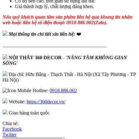
Có độ bền cao, thời gian sử dụng lâu dài.
Giá thành hợp lý, chất lượng đáng khen.
Nếu quý khách quan tâm sản phẩm liên hệ qua khung tin nhắn
web hoặc liên hệ số điện thoại: 0918 886 002(Zalo).
Mọi thông tin chi tiết xin liên hệ:
❤️
—————————————————————
NỘI THẤT 360 DECOR
-
'NÂNG TẦM KHÔNG GIAN
SỐNG'
Địa chỉ: Hữu Bằng - Thạch Thất - Hà Nội (Xã Tây Phương - TP
Hà Nội)
Hotline:
0918.886.002
Website:
https://360decor.vn/
Giao hàng toàn quốc
Chia sẻ:
Facebook
Twitter