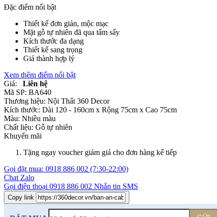
Đặc điểm nổi bật
Thiết kế đơn giản, mộc mạc
Mặt gỗ tự nhiên đã qua tẩm sấy
Kích thước đa dạng
Thiết kế sang trọng
Giá thành hợp lý
Xem thêm điểm nổi bật
Giá:
Liên hệ
Mã SP:
BA640
Thương hiệu:
Nội Thất 360 Decor
Kích thước:
Dài 120 - 160cm x Rộng 75cm x Cao 75cm
Màu:
Nhiều màu
Chất liệu:
Gỗ tự nhiên
Khuyến mãi
Tặng ngay voucher giảm giá cho đơn hàng kế tiếp
Gọi đặt mua:
0918 886 002
(7:30-22:00)
Chat Zalo
Gọi điện thoại
0918 886 002
Nhắn tin SMS
Copy link