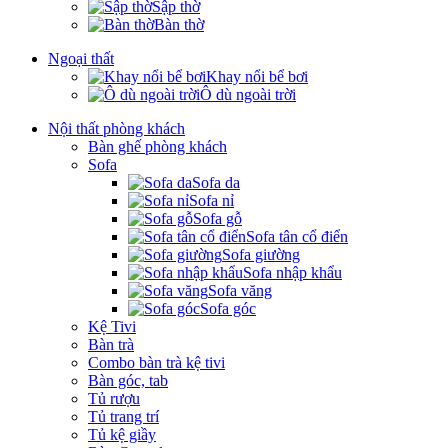
Sập thờ
Bàn thờ
Ngoại thất
Khay nổi bể bơi
Ô dù ngoài trời
Nội thất phòng khách
Bàn ghế phòng khách
Sofa
Sofa da
Sofa nỉ
Sofa gỗ
Sofa tân cổ điển
Sofa giường
Sofa nhập khẩu
Sofa văng
Sofa góc
Kệ Tivi
Bàn trà
Combo bàn trà kệ tivi
Bàn góc, tab
Tủ rượu
Tủ trang trí
Tủ kệ giầy