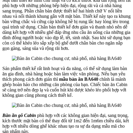
Mặt bàn thiết kế hình chữ nhật và có kích thước khá dài rộng nên rất
phù hợp với những phòng bếp hiện đại, rộng rãi và cả nhà hàng
sang trọng. Phần chân bàn được thiết kế hai hình chữ V nối liền
nhau và nối thành khung gắn với mặt bàn. Thiết kế này tạo ra khung
bàn vững chắc và cứng cáp không hề bị rung lắc hay lỏng lẻo trong
quá trình sử dụng. Chân bàn thiết kế đơn giản và thanh nhỏ nên dễ
dàng kết hợp với nhiều ghế đáp ứng nhu cầu ăn uống của những gia
đình đông người hoặc vào dịp lễ, tết, sinh nhật. Sau khi sử dụng bạn
còn có thể khéo léo sắp xếp bộ ghế dưới chân bàn cho ngăn nắp
gọn gàng, sáng sủa và rộng rãi hơn.
Sản phẩm thiết kế rất linh hoạt và đa năng, có thể sử dụng làm bàn
ăn gia đình, nhà hàng hoặc bàn làm việc văn phòng. Nếu bạn yêu
thích phong cách đơn giản thì
mẫu bàn ăn BA640
chính là mảnh
ghép hoàn hảo cho những căn phòng của bạn. Chiếc bàn ăn Cabin
sẽ càng trở nên đẹp lạ và cuốn hút khi được khéo léo phối hợp với
không gian cùng phong cách thiết kế.
Bàn ăn gỗ Cabin
phù hợp với các không gian hiện đại, sang trọng,
kích thước mặt bàn có thể thay đổi từ 1m2 đến 1m6m chiều dài, kết
hợp với nhiều dòng ghế khác nhau tạo ra sự đa dạng mẫu mã cho
sản phẩm này.