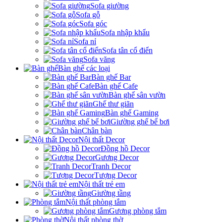
Sofa giường
Sofa gỗ
Sofa góc
Sofa nhập khẩu
Sofa nỉ
Sofa tân cổ điển
Sofa văng
Bàn ghế các loại
Bàn ghế Bar
Bàn ghế Cafe
Bàn ghế sân vườn
Ghế thư giãn
Bàn ghế Gaming
Giường ghế bể bơi
Chân bàn
Nội thất Decor
Đồng hồ Decor
Gương Decor
Tranh Decor
Tượng Decor
Nội thất trẻ em
Giường tầng
Nội thất phòng tắm
Gương phòng tắm
Nội thất phòng thờ