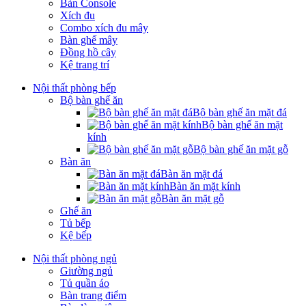
Bàn Console
Xích đu
Combo xích đu mây
Bàn ghế mây
Đồng hồ cây
Kệ trang trí
Nội thất phòng bếp
Bộ bàn ghế ăn
Bộ bàn ghế ăn mặt đá
Bộ bàn ghế ăn mặt
kính
Bộ bàn ghế ăn mặt gỗ
Bàn ăn
Bàn ăn mặt đá
Bàn ăn mặt kính
Bàn ăn mặt gỗ
Ghế ăn
Tủ bếp
Kệ bếp
Nội thất phòng ngủ
Giường ngủ
Tủ quần áo
Bàn trang điểm