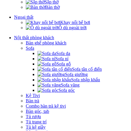
Sập thờ
Bàn thờ
Ngoại thất
Khay nổi bể bơi
Ô dù ngoài trời
Nội thất phòng khách
Bàn ghế phòng khách
Sofa
Sofa da
Sofa nỉ
Sofa gỗ
Sofa tân cổ điển
Sofa giường
Sofa nhập khẩu
Sofa văng
Sofa góc
Kệ Tivi
Bàn trà
Combo bàn trà kệ tivi
Bàn góc, tab
Tủ rượu
Tủ trang trí
Tủ kệ giầy