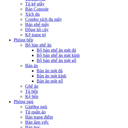
Tủ kệ giầy
Bàn Console
Xích đu
Combo xích đu mây
Bàn ghế mây
Đồng hồ cây
Kệ trang trí
Phòng bếp
Bộ bàn ghế ăn
Bộ bàn ghế ăn mặt đá
Bộ bàn ghế ăn mặt kính
Bộ bàn ghế ăn mặt gỗ
Bàn ăn
Bàn ăn mặt đá
Bàn ăn mặt kính
Bàn ăn mặt gỗ
Ghế ăn
Tủ bếp
Kệ bếp
Phòng ngủ
Giường ngủ
Tủ quần áo
Bàn trang điểm
Bàn làm việc
Bàn học