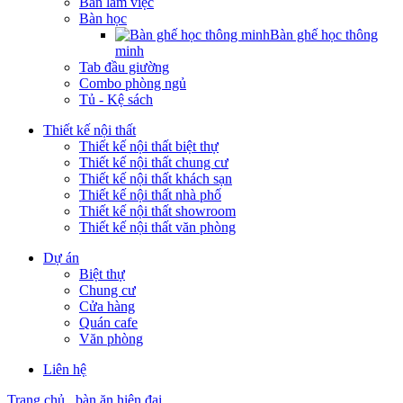
Bàn làm việc
Bàn học
Bàn ghế học thông
minh
Tab đầu giường
Combo phòng ngủ
Tủ - Kệ sách
Thiết kế nội thất
Thiết kế nội thất biệt thự
Thiết kế nội thất chung cư
Thiết kế nội thất khách sạn
Thiết kế nội thất nhà phố
Thiết kế nội thất showroom
Thiết kế nội thất văn phòng
Dự án
Biệt thự
Chung cư
Cửa hàng
Quán cafe
Văn phòng
Liên hệ
Trang chủ
bàn ăn hiện đại