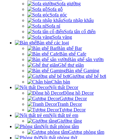
Sofa giường
Sofa gỗ
Sofa góc
Sofa nhập khẩu
Sofa nỉ
Sofa tân cổ điển
Sofa văng
Bàn ghế các loại
Bàn ghế Bar
Bàn ghế Cafe
Bàn ghế sân vườn
Ghế thư giãn
Bàn ghế Gaming
Giường ghế bể bơi
Chân bàn
Nội thất Decor
Đồng hồ Decor
Gương Decor
Tranh Decor
Tượng Decor
Nội thất trẻ em
Giường tầng
Nội thất phòng tắm
Gương phòng tắm
Nội thất phòng thờ