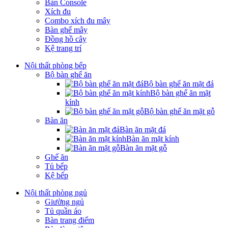
Bàn Console
Xích đu
Combo xích đu mây
Bàn ghế mây
Đồng hồ cây
Kệ trang trí
Nội thất phòng bếp
Bộ bàn ghế ăn
Bộ bàn ghế ăn mặt đá
Bộ bàn ghế ăn mặt
kính
Bộ bàn ghế ăn mặt gỗ
Bàn ăn
Bàn ăn mặt đá
Bàn ăn mặt kính
Bàn ăn mặt gỗ
Ghế ăn
Tủ bếp
Kệ bếp
Nội thất phòng ngủ
Giường ngủ
Tủ quần áo
Bàn trang điểm