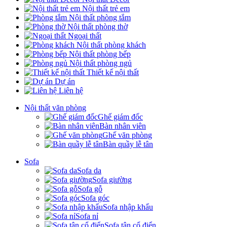
Nội thất trẻ em
Nội thất phòng tắm
Nội thất phòng thờ
Ngoại thất
Nội thất phòng khách
Nội thất phòng bếp
Nội thất phòng ngủ
Thiết kế nội thất
Dự án
Liên hệ
Nội thất văn phòng
Ghế giám đốc
Bàn nhân viên
Ghế văn phòng
Bàn quầy lễ tân
Sofa
Sofa da
Sofa giường
Sofa gỗ
Sofa góc
Sofa nhập khẩu
Sofa nỉ
Sofa tân cổ điển