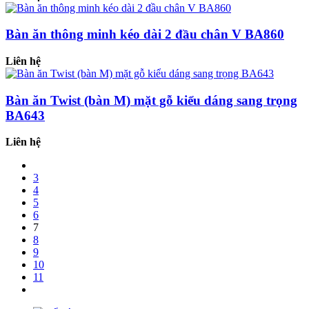
Bàn ăn thông minh kéo dài 2 đầu chân V BA860
Liên hệ
Bàn ăn Twist (bàn M) mặt gỗ kiểu dáng sang trọng
BA643
Liên hệ
3
4
5
6
7
8
9
10
11