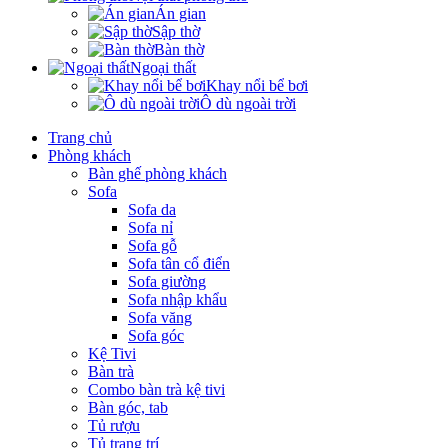
Án gian
Sập thờ
Bàn thờ
Ngoại thất
Khay nổi bể bơi
Ô dù ngoài trời
Trang chủ
Phòng khách
Bàn ghế phòng khách
Sofa
Sofa da
Sofa nỉ
Sofa gỗ
Sofa tân cổ điển
Sofa giường
Sofa nhập khẩu
Sofa văng
Sofa góc
Kệ Tivi
Bàn trà
Combo bàn trà kệ tivi
Bàn góc, tab
Tủ rượu
Tủ trang trí