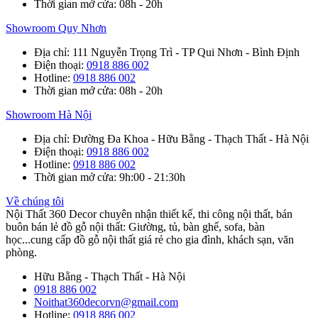
Thời gian mở cửa
: 08h - 20h
Showroom Quy Nhơn
Địa chỉ
: 111 Nguyễn Trọng Trì - TP Qui Nhơn - Bình Định
Điện thoại
:
0918 886 002
Hotline
:
0918 886 002
Thời gian mở cửa
: 08h - 20h
Showroom Hà Nội
Địa chỉ
: Đường Đa Khoa - Hữu Bằng - Thạch Thất - Hà Nội
Điện thoại
:
0918 886 002
Hotline
:
0918 886 002
Thời gian mở cửa
: 9h:00 - 21:30h
Về chúng tôi
Nội Thất 360 Decor chuyên nhận thiết kế, thi công nội thất, bán
buôn bán lẻ đồ gỗ nội thất: Giường, tủ, bàn ghế, sofa, bàn
học...cung cấp đồ gỗ nội thất giá rẻ cho gia đình, khách sạn, văn
phòng.
Hữu Bằng - Thạch Thất - Hà Nội
0918 886 002
Noithat360decorvn@gmail.com
Hotline:
0918 886 002