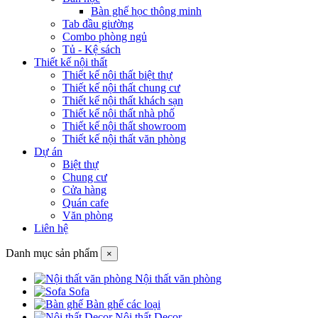
Bàn ghế học thông minh
Tab đầu giường
Combo phòng ngủ
Tủ - Kệ sách
Thiết kế nội thất
Thiết kế nội thất biệt thự
Thiết kế nội thất chung cư
Thiết kế nội thất khách sạn
Thiết kế nội thất nhà phố
Thiết kế nội thất showroom
Thiết kế nội thất văn phòng
Dự án
Biệt thự
Chung cư
Cửa hàng
Quán cafe
Văn phòng
Liên hệ
Danh mục sản phẩm
×
Nội thất văn phòng
Sofa
Bàn ghế các loại
Nội thất Decor