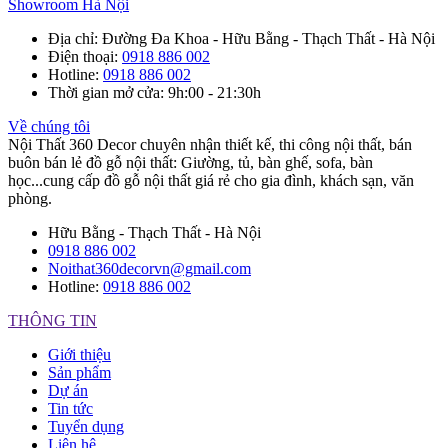
Showroom Hà Nội
Địa chỉ
: Đường Đa Khoa - Hữu Bằng - Thạch Thất - Hà Nội
Điện thoại
:
0918 886 002
Hotline
:
0918 886 002
Thời gian mở cửa
: 9h:00 - 21:30h
Về chúng tôi
Nội Thất 360 Decor chuyên nhận thiết kế, thi công nội thất, bán
buôn bán lẻ đồ gỗ nội thất: Giường, tủ, bàn ghế, sofa, bàn
học...cung cấp đồ gỗ nội thất giá rẻ cho gia đình, khách sạn, văn
phòng.
Hữu Bằng - Thạch Thất - Hà Nội
0918 886 002
Noithat360decorvn@gmail.com
Hotline:
0918 886 002
THÔNG TIN
Giới thiệu
Sản phẩm
Dự án
Tin tức
Tuyển dụng
Liên hệ