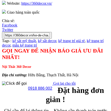
Website:
https://360decor.vn/
Giao hàng toàn quốc
Chia sẻ:
Facebook
Twitter
Tags :
kệ sắt mỹ thuật
,
kệ sắt decor
,
kệ trang trí giá rẻ
,
kệ trang trí
decor
,
mẫu kệ trang trí
GỌI NGAY ĐỂ NHẬN BÁO GIÁ ƯU ĐÃI
NHẤT!
Nội Thất 360 Decor
Địa chỉ xưởng:
Hữu Bằng, Thạch Thất, Hà Nội
Gọi lại cho tôi
Đặt hàng đơn
0918 886 002
giản !
Chỉ cần để lại thông tin – Không cần thanh toán trước