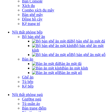
Bàn Console
Xích đu
Combo xích đu mây
Bàn ghế mây
Đồng hồ cây
Kệ trang trí
Nội thất phòng bếp
Bộ bàn ghế ăn
Bộ bàn ghế ăn mặt đá
Bộ bàn ghế ăn mặt
kính
Bộ bàn ghế ăn mặt gỗ
Bàn ăn
Bàn ăn mặt đá
Bàn ăn mặt kính
Bàn ăn mặt gỗ
Ghế ăn
Tủ bếp
Kệ bếp
Nội thất phòng ngủ
Giường ngủ
Tủ quần áo
Bàn trang điểm