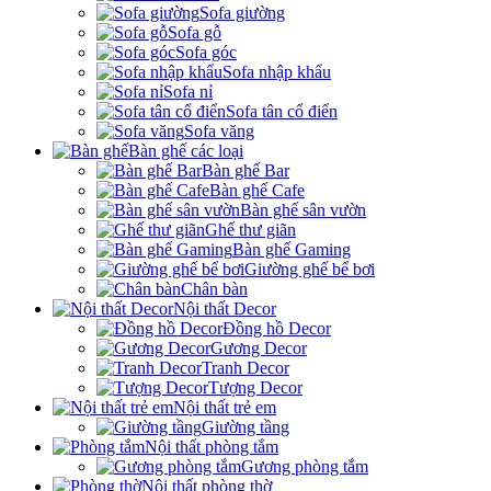
Sofa giường
Sofa gỗ
Sofa góc
Sofa nhập khẩu
Sofa nỉ
Sofa tân cổ điển
Sofa văng
Bàn ghế các loại
Bàn ghế Bar
Bàn ghế Cafe
Bàn ghế sân vườn
Ghế thư giãn
Bàn ghế Gaming
Giường ghế bể bơi
Chân bàn
Nội thất Decor
Đồng hồ Decor
Gương Decor
Tranh Decor
Tượng Decor
Nội thất trẻ em
Giường tầng
Nội thất phòng tắm
Gương phòng tắm
Nội thất phòng thờ