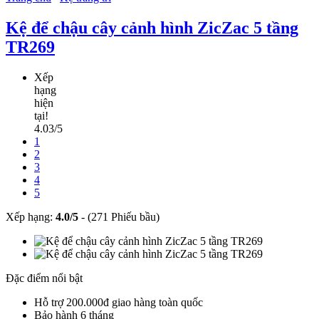
Kệ để chậu cây cảnh hình ZicZac 5 tầng
TR269
Xếp
hạng
hiện
tại!
4.03/5
1
2
3
4
5
Xếp hạng:
4.0
/
5
-
(271 Phiếu bầu)
Đặc điểm nổi bật
Hỗ trợ 200.000đ giao hàng toàn quốc
Bảo hành 6 tháng