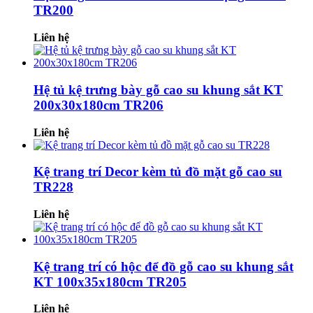
TR200
Liên hệ
Hệ tủ kệ trưng bày gỗ cao su khung sắt KT
200x30x180cm TR206
Liên hệ
Kệ trang trí Decor kèm tủ đồ mặt gỗ cao su
TR228
Liên hệ
Kệ trang trí có hộc để đồ gỗ cao su khung sắt
KT 100x35x180cm TR205
Liên hệ