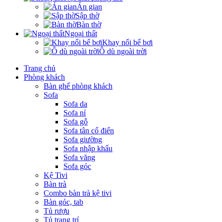
Án gian
Sập thờ
Bàn thờ
Ngoại thất
Khay nổi bể bơi
Ô dù ngoài trời
Trang chủ
Phòng khách
Bàn ghế phòng khách
Sofa
Sofa da
Sofa nỉ
Sofa gỗ
Sofa tân cổ điển
Sofa giường
Sofa nhập khẩu
Sofa văng
Sofa góc
Kệ Tivi
Bàn trà
Combo bàn trà kệ tivi
Bàn góc, tab
Tủ rượu
Tủ trang trí