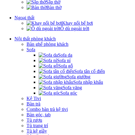
Sập thờ
Bàn thờ
Ngoại thất
Khay nổi bể bơi
Ô dù ngoài trời
Nội thất phòng khách
Bàn ghế phòng khách
Sofa
Sofa da
Sofa nỉ
Sofa gỗ
Sofa tân cổ điển
Sofa giường
Sofa nhập khẩu
Sofa văng
Sofa góc
Kệ Tivi
Bàn trà
Combo bàn trà kệ tivi
Bàn góc, tab
Tủ rượu
Tủ trang trí
Tủ kệ giầy