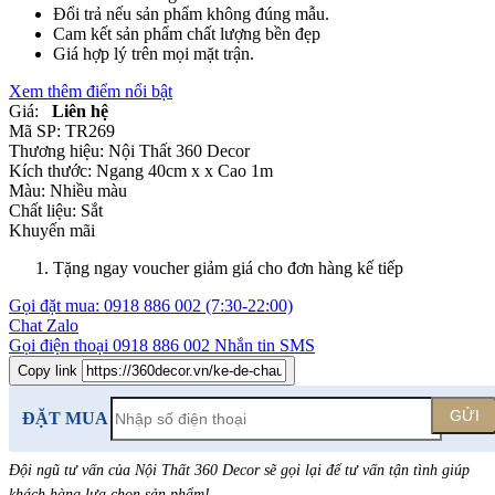
Đổi trả nếu sản phẩm không đúng mẫu.
Cam kết sản phẩm chất lượng bền đẹp
Giá hợp lý trên mọi mặt trận.
Xem thêm điểm nổi bật
Giá:
Liên hệ
Mã SP:
TR269
Thương hiệu:
Nội Thất 360 Decor
Kích thước:
Ngang 40cm x x Cao 1m
Màu:
Nhiều màu
Chất liệu:
Sắt
Khuyến mãi
Tặng ngay voucher giảm giá cho đơn hàng kế tiếp
Gọi đặt mua:
0918 886 002
(7:30-22:00)
Chat Zalo
Gọi điện thoại
0918 886 002
Nhắn tin SMS
Copy link
GỬI
ĐẶT MUA
Đội ngũ tư vấn của Nội Thất 360 Decor sẽ gọi lại để tư vấn tận tình giúp
khách hàng lựa chọn sản phẩm
!