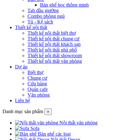
Bàn ghế học thông minh
Tab đầu giường
Combo phòng ngủ
Tủ - Kệ sách
Thiết kế nội thất
Thiết kế nội thất biệt thự
Thiết kế nội thất chung cư
Thiết kế nội thất khách sạn
Thiết kế nội thất nhà phố
Thiết kế nội thất showroom
Thiết kế nội thất văn phòng
Dự án
Biệt thự
Chung cư
Cửa hàng
Quán cafe
Văn phòng
Liên hệ
Danh mục sản phẩm
×
Nội thất văn phòng
Sofa
Bàn ghế các loại
Nội thất Decor