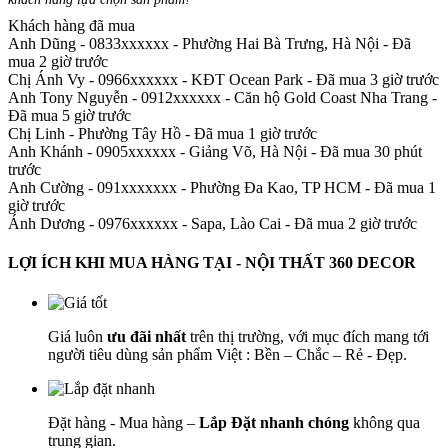
Khách hàng đã mua
Anh Dũng - 0833xxxxxx
-
Phường Hai Bà Trưng, Hà Nội - Đã
mua 2 giờ trước
Chị Ánh Vy - 0966xxxxxx
-
KĐT Ocean Park - Đã mua 3 giờ trước
Anh Tony Nguyễn - 0912xxxxxx
-
Căn hộ Gold Coast Nha Trang -
Đã mua 5 giờ trước
Chị Linh
-
Phường Tây Hồ - Đã mua 1 giờ trước
Anh Khánh - 0905xxxxxx
-
Giảng Võ, Hà Nội - Đã mua 30 phút
trước
Anh Cường - 091xxxxxxx
-
Phường Đa Kao, TP HCM - Đã mua 1
giờ trước
Ánh Dương - 0976xxxxxx
-
Sapa, Lào Cai - Đã mua 2 giờ trước
LỢI ÍCH KHI MUA HÀNG TẠI - NỘI THẤT 360 DECOR
Giá luôn
ưu đãi nhất
trên thị trường, với mục đích mang tới
người tiêu dùng sản phẩm Việt : Bền – Chắc – Rẻ - Đẹp.
Đặt hàng - Mua hàng –
Lắp Đặt nhanh chóng
không qua
trung gian.