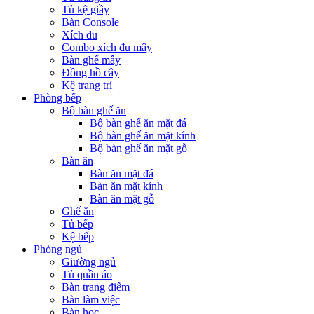
Tủ kệ giầy
Bàn Console
Xích đu
Combo xích đu mây
Bàn ghế mây
Đồng hồ cây
Kệ trang trí
Phòng bếp
Bộ bàn ghế ăn
Bộ bàn ghế ăn mặt đá
Bộ bàn ghế ăn mặt kính
Bộ bàn ghế ăn mặt gỗ
Bàn ăn
Bàn ăn mặt đá
Bàn ăn mặt kính
Bàn ăn mặt gỗ
Ghế ăn
Tủ bếp
Kệ bếp
Phòng ngủ
Giường ngủ
Tủ quần áo
Bàn trang điểm
Bàn làm việc
Bàn học