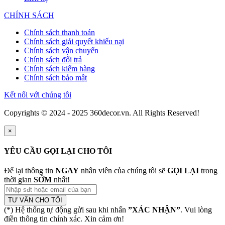
CHÍNH SÁCH
Chính sách thanh toán
Chính sách giải quyết khiếu nại
Chính sách vận chuyển
Chính sách đổi trả
Chính sách kiểm hàng
Chính sách bảo mật
Kết nối với chúng tôi
Copyrights © 2024 - 2025 360decor.vn. All Rights Reserved!
×
YÊU CẦU GỌI LẠI CHO TÔI
Để lại thông tin
NGAY
nhân viên của chúng tôi sẽ
GỌI LẠI
trong
thời gian
SỚM
nhất!
TƯ VẤN CHO TÔI
(*) Hệ thống tự động gửi sau khi nhấn
”XÁC NHẬN”
. Vui lòng
điền thông tin chính xác. Xin cảm ơn!