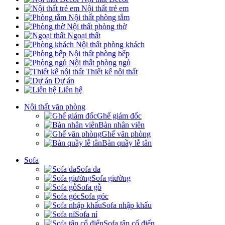
Nội thất trẻ em
Nội thất phòng tắm
Nội thất phòng thờ
Ngoại thất
Nội thất phòng khách
Nội thất phòng bếp
Nội thất phòng ngủ
Thiết kế nội thất
Dự án
Liên hệ
Nội thất văn phòng
Ghế giám đốc
Bàn nhân viên
Ghế văn phòng
Bàn quầy lễ tân
Sofa
Sofa da
Sofa giường
Sofa gỗ
Sofa góc
Sofa nhập khẩu
Sofa nỉ
Sofa tân cổ điển