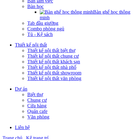
Bàn làm việc
Bàn học
Bàn ghế học thông
minh
Tab đầu giường
Combo phòng ngủ
Tủ - Kệ sách
Thiết kế nội thất
Thiết kế nội thất biệt thự
Thiết kế nội thất chung cư
Thiết kế nội thất khách sạn
Thiết kế nội thất nhà phố
Thiết kế nội thất showroom
Thiết kế nội thất văn phòng
Dự án
Biệt thự
Chung cư
Cửa hàng
Quán cafe
Văn phòng
Liên hệ
Trang chủ
Kệ trang trí