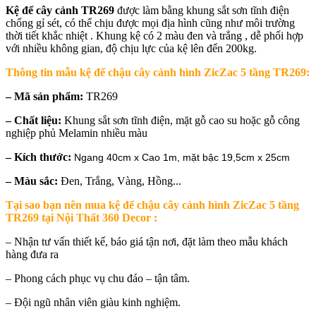
Kệ để cây cảnh TR269
được làm bằng khung sắt sơn tĩnh điện
chống gỉ sét, có thể chịu được mọi địa hình cũng như môi trường
thời tiết khắc nhiệt . Khung kệ có 2 màu đen và trắng , dễ phối hợp
với nhiều không gian, độ chịu lực của kệ lên đến 200kg.
Thông tin mẫu
kệ để chậu cây cảnh hình ZicZac 5 tầng TR269
:
–
Mã sản phẩm:
TR269
– Chất liệu:
Khung sắt sơn tĩnh điện, mặt gỗ cao su hoặc gỗ công
nghiệp phủ Melamin nhiều màu
– Kích thước:
Ngang 40cm x Cao 1m, mặt bậc 19,5cm x 25cm
– Màu sắc:
Đen, Trắng, Vàng, Hồng...
Tại sao bạn nên mua
kệ để chậu cây cảnh hình ZicZac 5 tầng
TR269 tại Nội Thất 360 Decor
:
– Nhận tư vấn thiết kế, báo giá tận nơi, đặt làm theo mẫu khách
hàng đưa ra
– Phong cách phục vụ chu đáo – tận tâm.
– Đội ngũ nhân viên giàu kinh nghiệm.