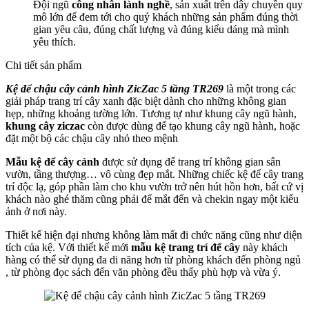
Đội ngũ
công nhân lành nghề
, sản xuất trên dây chuyền quy
mô lớn để đem tới cho quý khách những sản phẩm đúng thời
gian yêu câu, đúng chất lượng và đúng kiểu dáng mà mình
yêu thích.
Chi tiết sản phẩm
Kệ để chậu cây cảnh hình ZicZac 5 tầng TR269
là một trong các
giải pháp trang trí cây xanh đặc biệt dành cho những không gian
hẹp, những khoảng tường lớn. Tương tự như khung cây ngũ hành,
khung cây ziczac
còn được dùng để tạo khung cây ngũ hành, hoặc
đặt một bộ các chậu cây nhỏ theo mệnh
Mẫu kệ để cây cảnh
được sử dụng để trang trí không gian sân
vườn, tầng thượng… vô cùng đẹp mắt. Những chiếc kệ để cây trang
trí độc lạ, góp phần làm cho khu vườn trở nên hút hồn hơn, bất cứ vị
khách nào ghé thăm cũng phải để mắt đến và chekin ngay một kiểu
ảnh ở nơi này.
Thiết kế hiện đại nhưng không làm mất đi chức năng cũng như diện
tích của kệ. Với thiết kế mới
mẫu kệ trang trí để cây
này khách
hàng có thể sử dụng đa di năng hơn từ phòng khách đến phòng ngủ
, từ phòng đọc sách đến văn phòng đều thấy phù hợp và vừa ý.