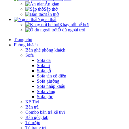
Án gian
Sập thờ
Bàn thờ
Ngoại thất
Khay nổi bể bơi
Ô dù ngoài trời
Trang chủ
Phòng khách
Bàn ghế phòng khách
Sofa
Sofa da
Sofa nỉ
Sofa gỗ
Sofa tân cổ điển
Sofa giường
Sofa nhập khẩu
Sofa văng
Sofa góc
Kệ Tivi
Bàn trà
Combo bàn trà kệ tivi
Bàn góc, tab
Tủ rượu
Tủ trang trí