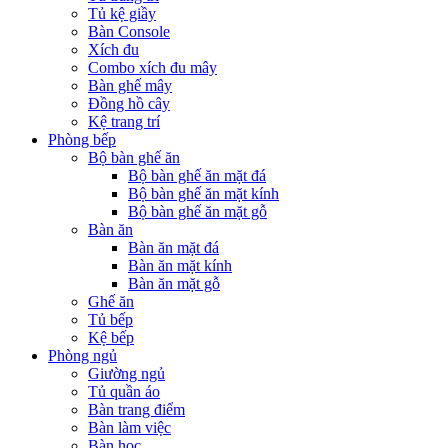
Tủ kệ giầy
Bàn Console
Xích đu
Combo xích đu mây
Bàn ghế mây
Đồng hồ cây
Kệ trang trí
Phòng bếp
Bộ bàn ghế ăn
Bộ bàn ghế ăn mặt đá
Bộ bàn ghế ăn mặt kính
Bộ bàn ghế ăn mặt gỗ
Bàn ăn
Bàn ăn mặt đá
Bàn ăn mặt kính
Bàn ăn mặt gỗ
Ghế ăn
Tủ bếp
Kệ bếp
Phòng ngủ
Giường ngủ
Tủ quần áo
Bàn trang điểm
Bàn làm việc
Bàn học