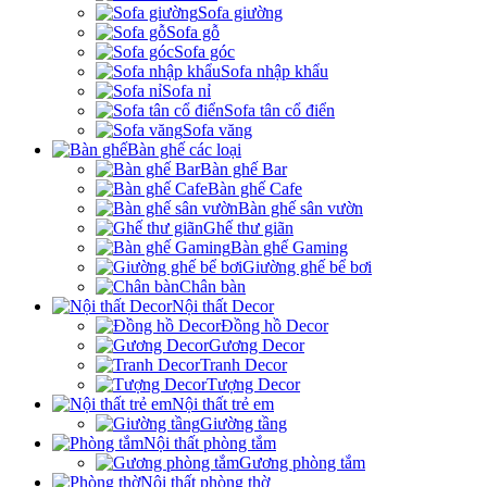
Sofa giường
Sofa gỗ
Sofa góc
Sofa nhập khẩu
Sofa nỉ
Sofa tân cổ điển
Sofa văng
Bàn ghế các loại
Bàn ghế Bar
Bàn ghế Cafe
Bàn ghế sân vườn
Ghế thư giãn
Bàn ghế Gaming
Giường ghế bể bơi
Chân bàn
Nội thất Decor
Đồng hồ Decor
Gương Decor
Tranh Decor
Tượng Decor
Nội thất trẻ em
Giường tầng
Nội thất phòng tắm
Gương phòng tắm
Nội thất phòng thờ