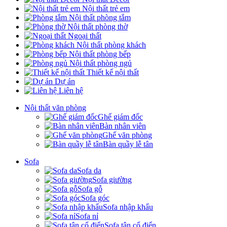
Nội thất trẻ em
Nội thất phòng tắm
Nội thất phòng thờ
Ngoại thất
Nội thất phòng khách
Nội thất phòng bếp
Nội thất phòng ngủ
Thiết kế nội thất
Dự án
Liên hệ
Nội thất văn phòng
Ghế giám đốc
Bàn nhân viên
Ghế văn phòng
Bàn quầy lễ tân
Sofa
Sofa da
Sofa giường
Sofa gỗ
Sofa góc
Sofa nhập khẩu
Sofa nỉ
Sofa tân cổ điển