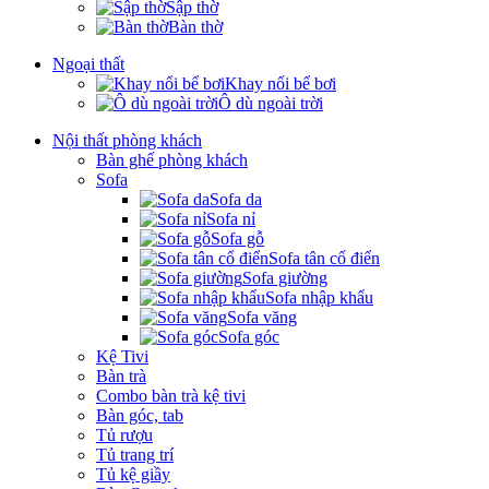
Sập thờ
Bàn thờ
Ngoại thất
Khay nổi bể bơi
Ô dù ngoài trời
Nội thất phòng khách
Bàn ghế phòng khách
Sofa
Sofa da
Sofa nỉ
Sofa gỗ
Sofa tân cổ điển
Sofa giường
Sofa nhập khẩu
Sofa văng
Sofa góc
Kệ Tivi
Bàn trà
Combo bàn trà kệ tivi
Bàn góc, tab
Tủ rượu
Tủ trang trí
Tủ kệ giầy