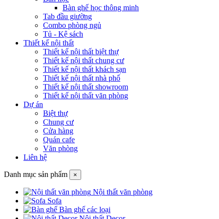
Bàn ghế học thông minh
Tab đầu giường
Combo phòng ngủ
Tủ - Kệ sách
Thiết kế nội thất
Thiết kế nội thất biệt thự
Thiết kế nội thất chung cư
Thiết kế nội thất khách sạn
Thiết kế nội thất nhà phố
Thiết kế nội thất showroom
Thiết kế nội thất văn phòng
Dự án
Biệt thự
Chung cư
Cửa hàng
Quán cafe
Văn phòng
Liên hệ
Danh mục sản phẩm
×
Nội thất văn phòng
Sofa
Bàn ghế các loại
Nội thất Decor