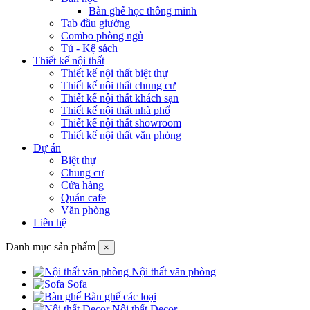
Bàn ghế học thông minh
Tab đầu giường
Combo phòng ngủ
Tủ - Kệ sách
Thiết kế nội thất
Thiết kế nội thất biệt thự
Thiết kế nội thất chung cư
Thiết kế nội thất khách sạn
Thiết kế nội thất nhà phố
Thiết kế nội thất showroom
Thiết kế nội thất văn phòng
Dự án
Biệt thự
Chung cư
Cửa hàng
Quán cafe
Văn phòng
Liên hệ
Danh mục sản phẩm
×
Nội thất văn phòng
Sofa
Bàn ghế các loại
Nội thất Decor