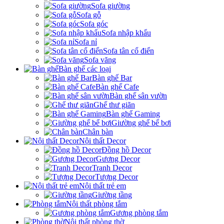
Sofa giường
Sofa gỗ
Sofa góc
Sofa nhập khẩu
Sofa nỉ
Sofa tân cổ điển
Sofa văng
Bàn ghế các loại
Bàn ghế Bar
Bàn ghế Cafe
Bàn ghế sân vườn
Ghế thư giãn
Bàn ghế Gaming
Giường ghế bể bơi
Chân bàn
Nội thất Decor
Đồng hồ Decor
Gương Decor
Tranh Decor
Tượng Decor
Nội thất trẻ em
Giường tầng
Nội thất phòng tắm
Gương phòng tắm
Nội thất phòng thờ