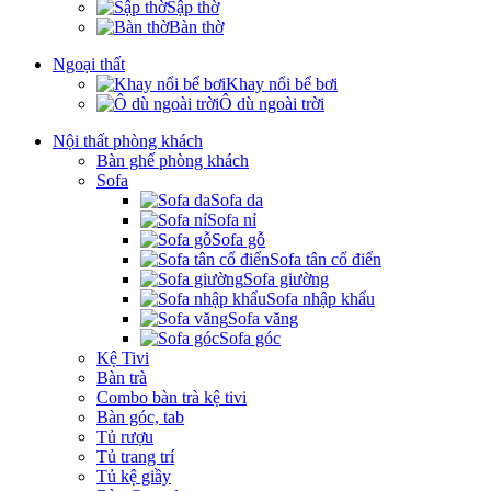
Sập thờ
Bàn thờ
Ngoại thất
Khay nổi bể bơi
Ô dù ngoài trời
Nội thất phòng khách
Bàn ghế phòng khách
Sofa
Sofa da
Sofa nỉ
Sofa gỗ
Sofa tân cổ điển
Sofa giường
Sofa nhập khẩu
Sofa văng
Sofa góc
Kệ Tivi
Bàn trà
Combo bàn trà kệ tivi
Bàn góc, tab
Tủ rượu
Tủ trang trí
Tủ kệ giầy