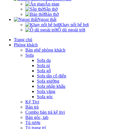
Án gian
Sập thờ
Bàn thờ
Ngoại thất
Khay nổi bể bơi
Ô dù ngoài trời
Trang chủ
Phòng khách
Bàn ghế phòng khách
Sofa
Sofa da
Sofa nỉ
Sofa gỗ
Sofa tân cổ điển
Sofa giường
Sofa nhập khẩu
Sofa văng
Sofa góc
Kệ Tivi
Bàn trà
Combo bàn trà kệ tivi
Bàn góc, tab
Tủ rượu
Tủ trang trí