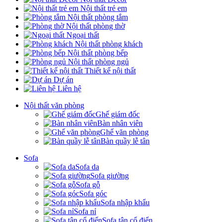
Nội thất trẻ em
Nội thất phòng tắm
Nội thất phòng thờ
Ngoại thất
Nội thất phòng khách
Nội thất phòng bếp
Nội thất phòng ngủ
Thiết kế nội thất
Dự án
Liên hệ
Nội thất văn phòng
Ghế giám đốc
Bàn nhân viên
Ghế văn phòng
Bàn quầy lễ tân
Sofa
Sofa da
Sofa giường
Sofa gỗ
Sofa góc
Sofa nhập khẩu
Sofa nỉ
Sofa tân cổ điển