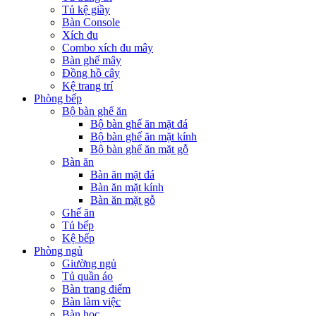
Tủ kệ giầy
Bàn Console
Xích đu
Combo xích đu mây
Bàn ghế mây
Đồng hồ cây
Kệ trang trí
Phòng bếp
Bộ bàn ghế ăn
Bộ bàn ghế ăn mặt đá
Bộ bàn ghế ăn mặt kính
Bộ bàn ghế ăn mặt gỗ
Bàn ăn
Bàn ăn mặt đá
Bàn ăn mặt kính
Bàn ăn mặt gỗ
Ghế ăn
Tủ bếp
Kệ bếp
Phòng ngủ
Giường ngủ
Tủ quần áo
Bàn trang điểm
Bàn làm việc
Bàn học