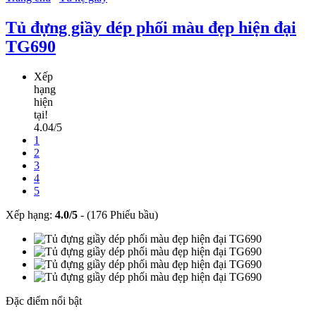
Tủ đựng giầy dép phối màu đẹp hiện đại
TG690
Xếp
hạng
hiện
tại!
4.04/5
1
2
3
4
5
Xếp hạng:
4.0
/
5
-
(176 Phiếu bầu)
Đặc điểm nổi bật