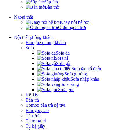
Sập thờ
Bàn thờ
Ngoại thất
Khay nổi bể bơi
Ô dù ngoài trời
Nội thất phòng khách
Bàn ghế phòng khách
Sofa
Sofa da
Sofa nỉ
Sofa gỗ
Sofa tân cổ điển
Sofa giường
Sofa nhập khẩu
Sofa văng
Sofa góc
Kệ Tivi
Bàn trà
Combo bàn trà kệ tivi
Bàn góc, tab
Tủ rượu
Tủ trang trí
Tủ kệ giầy