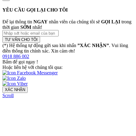
YÊU CẦU GỌI LẠI CHO TÔI
Để lại thông tin
NGAY
nhân viên của chúng tôi sẽ
GỌI LẠI
trong
thời gian
SỚM
nhất!
TƯ VẤN CHO TÔI
(*) Hệ thống tự động gửi sau khi nhấn
”XÁC NHẬN”
. Vui lòng
điền thông tin chính xác. Xin cảm ơn!
0918 886 002
Bấm để gọi ngay
!
Hoặc liên hệ với chúng tôi qua:
XÁC NHẬN
Scroll