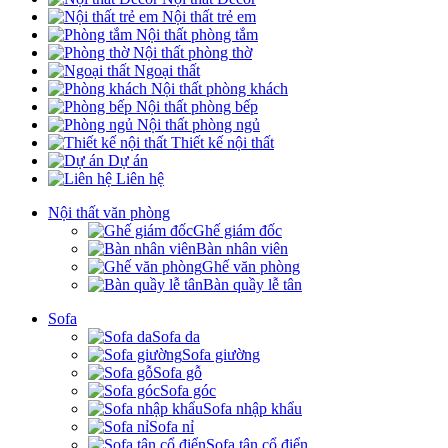
Nội thất trẻ em
Nội thất phòng tắm
Nội thất phòng thờ
Ngoại thất
Nội thất phòng khách
Nội thất phòng bếp
Nội thất phòng ngủ
Thiết kế nội thất
Dự án
Liên hệ
Nội thất văn phòng
Ghế giám đốc
Bàn nhân viên
Ghế văn phòng
Bàn quầy lễ tân
Sofa
Sofa da
Sofa giường
Sofa gỗ
Sofa góc
Sofa nhập khẩu
Sofa nỉ
Sofa tân cổ điển