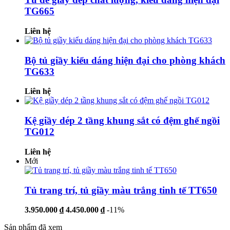
TG665
Liên hệ
Bộ tủ giầy kiểu dáng hiện đại cho phòng khách
TG633
Liên hệ
Kệ giầy dép 2 tầng khung sắt có đệm ghế ngồi
TG012
Liên hệ
Mới
Tủ trang trí, tủ giầy màu trắng tinh tế TT650
3.950.000 ₫
4.450.000 ₫
-11%
Sản phẩm đã xem