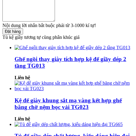
Nội dung lời nhắn bắt buộc phải từ 3-1000 kí tự!
Đặt hàng
Tủ kệ giầy tương tự cùng phân khúc giá
Ghế ngồi thay giày tích hợp kệ để giầy dép 2
tầng TG013
Liên hệ
Kệ để giày khung sắt mạ vàng kết hợp ghế
băng chờ nệm bọc vải TG023
Liên hệ
Tủ để giầy dép chất lượng, kiểu dáng hiện đại