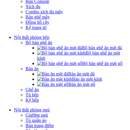
Bàn Console
Xích đu
Combo xích đu mây
Bàn ghế mây
Đồng hồ cây
Kệ trang trí
Nội thất phòng bếp
Bộ bàn ghế ăn
Bộ bàn ghế ăn mặt đá
Bộ bàn ghế ăn mặt
kính
Bộ bàn ghế ăn mặt gỗ
Bàn ăn
Bàn ăn mặt đá
Bàn ăn mặt kính
Bàn ăn mặt gỗ
Ghế ăn
Tủ bếp
Kệ bếp
Nội thất phòng ngủ
Giường ngủ
Tủ quần áo
Bàn trang điểm