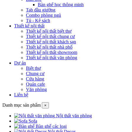
Bàn ghế học thông minh
Tab đầu giường
Combo phòng ngủ
Tủ - Kệ sách
Thiết kế nội thất
Thiết kế nội thất biệt thự
Thiết kế nội thất chung cư
Thiết kế nội thất khách sạn
Thiết kế nội thất nhà phố
Thiết kế nội thất showroom
Thiết kế nội thất văn phòng
Dự án
Biệt thự
Chung cư
Cửa hàng
Quán cafe
Văn phòng
Liên hệ
Danh mục sản phẩm
×
Nội thất văn phòng
Sofa
Bàn ghế các loại
Nội thất Decor