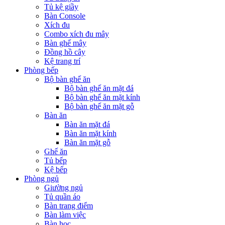
Tủ kệ giầy
Bàn Console
Xích đu
Combo xích đu mây
Bàn ghế mây
Đồng hồ cây
Kệ trang trí
Phòng bếp
Bộ bàn ghế ăn
Bộ bàn ghế ăn mặt đá
Bộ bàn ghế ăn mặt kính
Bộ bàn ghế ăn mặt gỗ
Bàn ăn
Bàn ăn mặt đá
Bàn ăn mặt kính
Bàn ăn mặt gỗ
Ghế ăn
Tủ bếp
Kệ bếp
Phòng ngủ
Giường ngủ
Tủ quần áo
Bàn trang điểm
Bàn làm việc
Bàn học