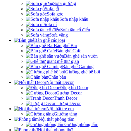
Sofa giường
Sofa gỗ
Sofa góc
Sofa nhập khẩu
Sofa nỉ
Sofa tân cổ điển
Sofa văng
Bàn ghế các loại
Bàn ghế Bar
Bàn ghế Cafe
Bàn ghế sân vườn
Ghế thư giãn
Bàn ghế Gaming
Giường ghế bể bơi
Chân bàn
Nội thất Decor
Đồng hồ Decor
Gương Decor
Tranh Decor
Tượng Decor
Nội thất trẻ em
Giường tầng
Nội thất phòng tắm
Gương phòng tắm
Nội thất phòng thờ