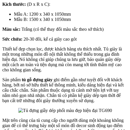
Kích thước:
(D x R x C):
Mẫu A: 1200 x 340 x 1050mm
Mẫu B: 1500 x 340 x 1050mm
Màu sắc:
Trắng (có thể thay đổi màu sắc theo sở thích)
Sức chứa:
20-30 đôi, kể cả giày cao gót
Thiết kế đẹp chọn lọc, được khách hàng ưa thích nhất. Tủ giày là
một trong những món đồ nội thất không thể thiếu trong gia đình
hiện đại. Nó không chỉ giúp chúng ta lưu giữ, bảo quản giày dép
một cách an toàn và tiện dụng mà còn mang tới tính thẩm mỹ cao
cho không gian sống.
Sản phẩm
tủ gỗ đựng giày
ghi điểm gần như tuyệt đối với khách
hàng, bởi nó sở hữu thiết kế thông minh, kiểu dáng hiện đại và kết
cấu chắc chắn. Sản phẩm thuộc dạng tủ cánh mở tiện lợi với tay
nắm nhỏ gọn nhã nhặn. Chân tủ có phần kệ giày dép tạm thời để
bạn cất trữ những đôi giày thường xuyên sử dụng.
Mặt trên cùng của tủ cung cấp cho người dùng một khoảng không
gian để có thể trưng bày một số món đồ decor sinh động tạo điểm