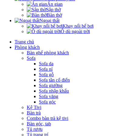
Án gian
Sập thờ
Bàn thờ
Ngoại thất
Khay nổi bể bơi
Ô dù ngoài trời
Trang chủ
Phòng khách
Bàn ghế phòng khách
Sofa
Sofa da
Sofa nỉ
Sofa gỗ
Sofa tân cổ điển
Sofa giường
Sofa nhập khẩu
Sofa văng
Sofa góc
Kệ Tivi
Bàn trà
Combo bàn trà kệ tivi
Bàn góc, tab
Tủ rượu
Tủ trang trí