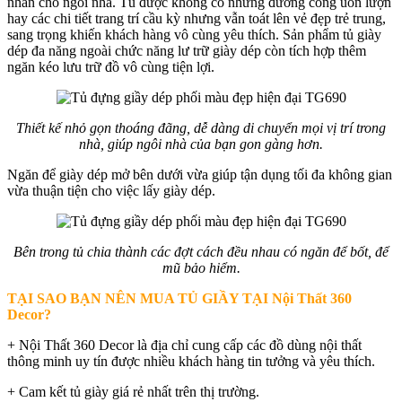
nhấn cho ngôi nhà. Tủ được không có những đường cong uốn lượn
hay các chi tiết trang trí cầu kỳ nhưng vẫn toát lên vẻ đẹp trẻ trung,
sang trọng khiến khách hàng vô cùng yêu thích. Sản phẩm tủ giày
dép đa năng ngoài chức năng lư trữ giày dép còn tích hợp thêm
ngăn kéo lưu trữ đồ vô cùng tiện lợi.
Thiết kế nhỏ gọn thoáng đãng, dễ dàng di chuyển mọi vị trí trong
nhà, giúp ngôi nhà của bạn gon gàng hơn.
Ngăn để giày dép mở bên dưới vừa giúp tận dụng tối đa không gian
vừa thuận tiện cho việc lấy giày dép.
Bên trong tủ chia thành các đợt cách đều nhau có ngăn để bốt, để
mũ bảo hiểm.
TẠI SAO BẠN NÊN MUA TỦ GIẦY TẠI Nội Thất 360
Decor?
+ Nội Thất 360 Decor là địa chỉ cung cấp các đồ dùng nội thất
thông minh uy tín được nhiều khách hàng tin tưởng và yêu thích.
+ Cam kết tủ giày giá rẻ nhất trên thị trường.