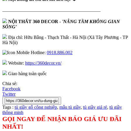
—————————————————————
NỘI THẤT 360 DECOR
-
'NÂNG TẦM KHÔNG GIAN
SỐNG'
Địa chỉ: Hữu Bằng - Thạch Thất - Hà Nội (Xã Tây Phương - TP
Hà Nội)
Hotline:
0918.886.002
Website:
https://360decor.vn/
Giao hàng toàn quốc
Chia sẻ:
Facebook
Twitter
Tags :
tủ giầy gỗ công nghiệp
,
mẫu tủ giầy
,
tủ giầy giá rẻ
,
tủ giầy
thông minh
GỌI NGAY ĐỂ NHẬN BÁO GIÁ ƯU ĐÃI
NHẤT!