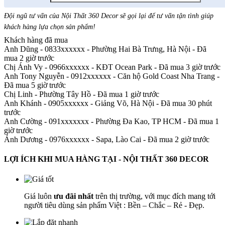
Đội ngũ tư vấn của Nội Thất 360 Decor sẽ gọi lại để tư vấn tận tình giúp
khách hàng lựa chọn sản phẩm
!
Khách hàng đã mua
Anh Dũng - 0833xxxxxx
-
Phường Hai Bà Trưng, Hà Nội - Đã
mua 2 giờ trước
Chị Ánh Vy - 0966xxxxxx
-
KĐT Ocean Park - Đã mua 3 giờ trước
Anh Tony Nguyễn - 0912xxxxxx
-
Căn hộ Gold Coast Nha Trang -
Đã mua 5 giờ trước
Chị Linh
-
Phường Tây Hồ - Đã mua 1 giờ trước
Anh Khánh - 0905xxxxxx
-
Giảng Võ, Hà Nội - Đã mua 30 phút
trước
Anh Cường - 091xxxxxxx
-
Phường Đa Kao, TP HCM - Đã mua 1
giờ trước
Ánh Dương - 0976xxxxxx
-
Sapa, Lào Cai - Đã mua 2 giờ trước
LỢI ÍCH KHI MUA HÀNG TẠI - NỘI THẤT 360 DECOR
Giá luôn
ưu đãi nhất
trên thị trường, với mục đích mang tới
người tiêu dùng sản phẩm Việt : Bền – Chắc – Rẻ - Đẹp.