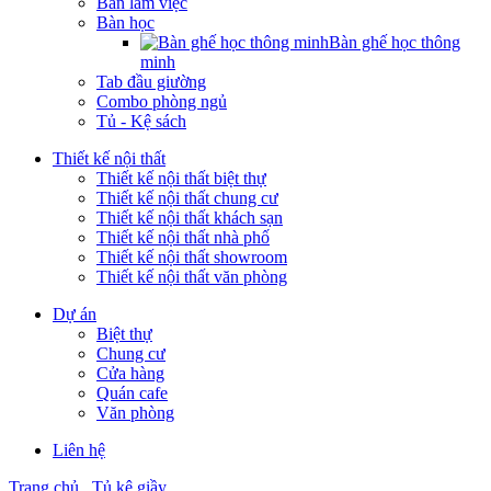
Bàn làm việc
Bàn học
Bàn ghế học thông
minh
Tab đầu giường
Combo phòng ngủ
Tủ - Kệ sách
Thiết kế nội thất
Thiết kế nội thất biệt thự
Thiết kế nội thất chung cư
Thiết kế nội thất khách sạn
Thiết kế nội thất nhà phố
Thiết kế nội thất showroom
Thiết kế nội thất văn phòng
Dự án
Biệt thự
Chung cư
Cửa hàng
Quán cafe
Văn phòng
Liên hệ
Trang chủ
Tủ kệ giầy