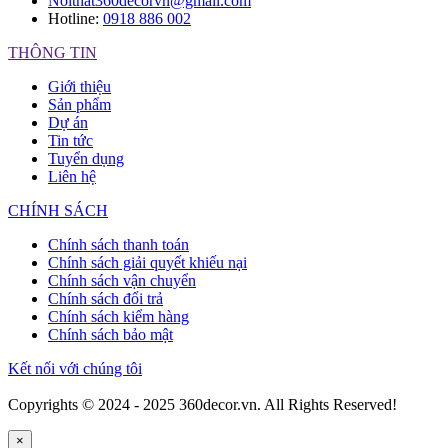
Noithat360decorvn@gmail.com
Hotline:
0918 886 002
THÔNG TIN
Giới thiệu
Sản phẩm
Dự án
Tin tức
Tuyển dụng
Liên hệ
CHÍNH SÁCH
Chính sách thanh toán
Chính sách giải quyết khiếu nại
Chính sách vận chuyển
Chính sách đổi trả
Chính sách kiểm hàng
Chính sách bảo mật
Kết nối với chúng tôi
Copyrights © 2024 - 2025 360decor.vn. All Rights Reserved!
×