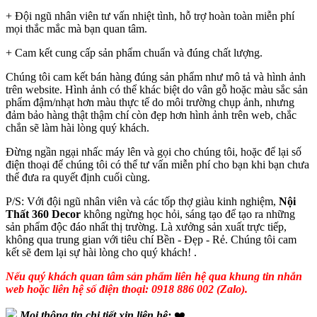
+ Đội ngũ nhân viên tư vấn nhiệt tình, hỗ trợ hoàn toàn miễn phí
mọi thắc mắc mà bạn quan tâm.
+ Cam kết cung cấp sản phẩm chuẩn và đúng chất lượng.
Chúng tôi cam kết bán hàng đúng sản phẩm như mô tả và hình ảnh
trên website. Hình ảnh có thể khác biệt do vân gỗ hoặc màu sắc sản
phẩm đậm/nhạt hơn màu thực tế do môi trường chụp ảnh, nhưng
đảm bảo hàng thật thậm chí còn đẹp hơn hình ảnh trên web, chắc
chắn sẽ làm hài lòng quý khách.
Đừng ngần ngại nhấc máy lên và gọi cho chúng tôi, hoặc để lại số
điện thoại để chúng tôi có thể tư vấn miễn phí cho bạn khi bạn chưa
thể đưa ra quyết định cuối cùng.
P/S: Với đội ngũ nhân viên và các tốp thợ giàu kinh nghiệm,
Nội
Thất 360 Decor
không ngừng học hỏi, sáng tạo để tạo ra những
sản phẩm độc đáo nhất thị trường. Là xưởng sản xuất trực tiếp,
không qua trung gian với tiêu chí Bền - Đẹp - Rẻ. Chúng tôi cam
kết sẽ đem lại sự hài lòng cho quý khách! .
Nếu quý khách quan tâm sản phẩm liên hệ qua khung tin nhắn
web hoặc liên hệ số điện thoại: 0918 886 002 (Zalo).
Mọi thông tin chi tiết xin liên hệ:
❤️