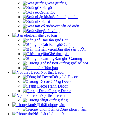
Sofa giường
Sofa gỗ
Sofa góc
Sofa nhập khẩu
Sofa nỉ
Sofa tân cổ điển
Sofa văng
Bàn ghế các loại
Bàn ghế Bar
Bàn ghế Cafe
Bàn ghế sân vườn
Ghế thư giãn
Bàn ghế Gaming
Giường ghế bể bơi
Chân bàn
Nội thất Decor
Đồng hồ Decor
Gương Decor
Tranh Decor
Tượng Decor
Nội thất trẻ em
Giường tầng
Nội thất phòng tắm
Gương phòng tắm
Nội thất phòng thờ