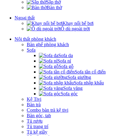
Sập thờ
Bàn thờ
Ngoại thất
Khay nổi bể bơi
Ô dù ngoài trời
Nội thất phòng khách
Bàn ghế phòng khách
Sofa
Sofa da
Sofa nỉ
Sofa gỗ
Sofa tân cổ điển
Sofa giường
Sofa nhập khẩu
Sofa văng
Sofa góc
Kệ Tivi
Bàn trà
Combo bàn trà kệ tivi
Bàn góc, tab
Tủ rượu
Tủ trang trí
Tủ kệ giầy