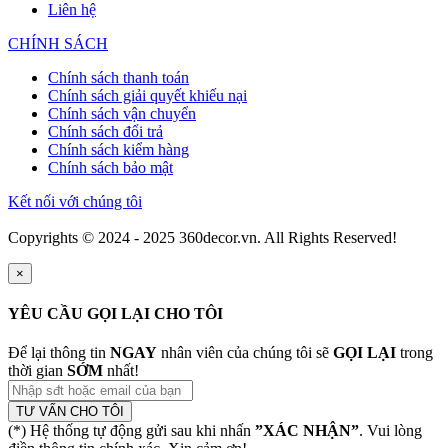
Liên hệ
CHÍNH SÁCH
Chính sách thanh toán
Chính sách giải quyết khiếu nại
Chính sách vận chuyển
Chính sách đổi trả
Chính sách kiểm hàng
Chính sách bảo mật
Kết nối với chúng tôi
Copyrights © 2024 - 2025 360decor.vn. All Rights Reserved!
×
YÊU CẦU GỌI LẠI CHO TÔI
Để lại thông tin
NGAY
nhân viên của chúng tôi sẽ
GỌI LẠI
trong
thời gian
SỚM
nhất!
TƯ VẤN CHO TÔI
(*) Hệ thống tự động gửi sau khi nhấn
”XÁC NHẬN”
. Vui lòng