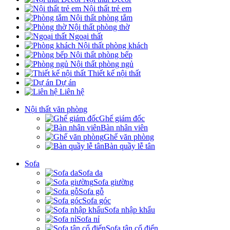
Nội thất trẻ em
Nội thất phòng tắm
Nội thất phòng thờ
Ngoại thất
Nội thất phòng khách
Nội thất phòng bếp
Nội thất phòng ngủ
Thiết kế nội thất
Dự án
Liên hệ
Nội thất văn phòng
Ghế giám đốc
Bàn nhân viên
Ghế văn phòng
Bàn quầy lễ tân
Sofa
Sofa da
Sofa giường
Sofa gỗ
Sofa góc
Sofa nhập khẩu
Sofa nỉ
Sofa tân cổ điển