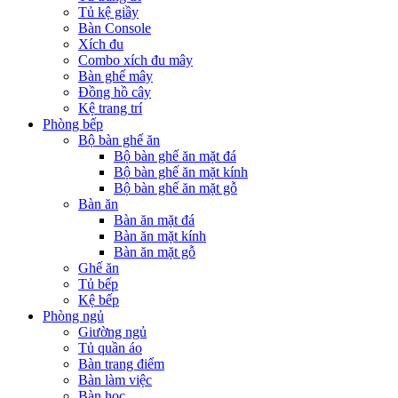
Tủ kệ giầy
Bàn Console
Xích đu
Combo xích đu mây
Bàn ghế mây
Đồng hồ cây
Kệ trang trí
Phòng bếp
Bộ bàn ghế ăn
Bộ bàn ghế ăn mặt đá
Bộ bàn ghế ăn mặt kính
Bộ bàn ghế ăn mặt gỗ
Bàn ăn
Bàn ăn mặt đá
Bàn ăn mặt kính
Bàn ăn mặt gỗ
Ghế ăn
Tủ bếp
Kệ bếp
Phòng ngủ
Giường ngủ
Tủ quần áo
Bàn trang điểm
Bàn làm việc
Bàn học