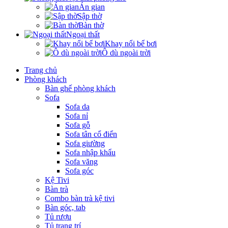
Án gian
Sập thờ
Bàn thờ
Ngoại thất
Khay nổi bể bơi
Ô dù ngoài trời
Trang chủ
Phòng khách
Bàn ghế phòng khách
Sofa
Sofa da
Sofa nỉ
Sofa gỗ
Sofa tân cổ điển
Sofa giường
Sofa nhập khẩu
Sofa văng
Sofa góc
Kệ Tivi
Bàn trà
Combo bàn trà kệ tivi
Bàn góc, tab
Tủ rượu
Tủ trang trí