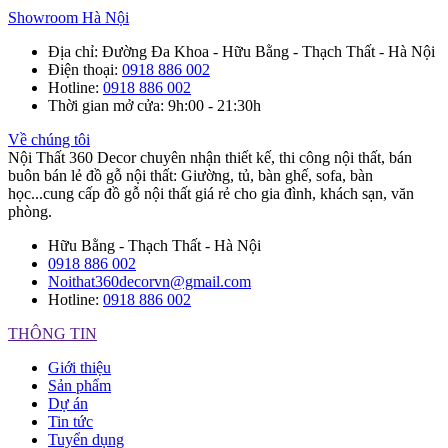
Showroom Hà Nội
Địa chỉ
: Đường Đa Khoa - Hữu Bằng - Thạch Thất - Hà Nội
Điện thoại
:
0918 886 002
Hotline
:
0918 886 002
Thời gian mở cửa
: 9h:00 - 21:30h
Về chúng tôi
Nội Thất 360 Decor chuyên nhận thiết kế, thi công nội thất, bán
buôn bán lẻ đồ gỗ nội thất: Giường, tủ, bàn ghế, sofa, bàn
học...cung cấp đồ gỗ nội thất giá rẻ cho gia đình, khách sạn, văn
phòng.
Hữu Bằng - Thạch Thất - Hà Nội
0918 886 002
Noithat360decorvn@gmail.com
Hotline:
0918 886 002
THÔNG TIN
Giới thiệu
Sản phẩm
Dự án
Tin tức
Tuyển dụng