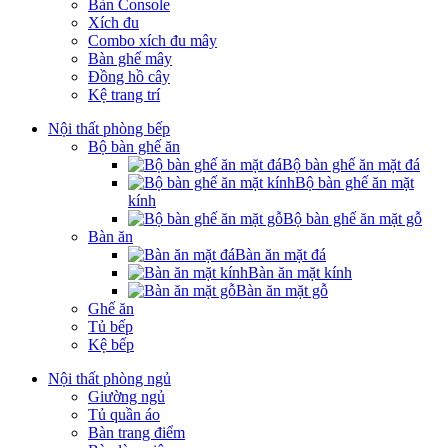
Bàn Console
Xích đu
Combo xích đu mây
Bàn ghế mây
Đồng hồ cây
Kệ trang trí
Nội thất phòng bếp
Bộ bàn ghế ăn
Bộ bàn ghế ăn mặt đá
Bộ bàn ghế ăn mặt
kính
Bộ bàn ghế ăn mặt gỗ
Bàn ăn
Bàn ăn mặt đá
Bàn ăn mặt kính
Bàn ăn mặt gỗ
Ghế ăn
Tủ bếp
Kệ bếp
Nội thất phòng ngủ
Giường ngủ
Tủ quần áo
Bàn trang điểm