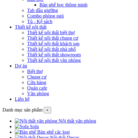
Bàn ghế học thông minh
Tab đầu giường
Combo phòng ngủ
Tủ - Kệ sách
Thiết kế nội thất
Thiết kế nội thất biệt thự
Thiết kế nội thất chung cư
Thiết kế nội thất khách sạn
Thiết kế nội thất nhà phố
Thiết kế nội thất showroom
Thiết kế nội thất văn phòng
Dự án
Biệt thự
Chung cư
Cửa hàng
Quán cafe
Văn phòng
Liên hệ
Danh mục sản phẩm
×
Nội thất văn phòng
Sofa
Bàn ghế các loại
Nội thất Decor