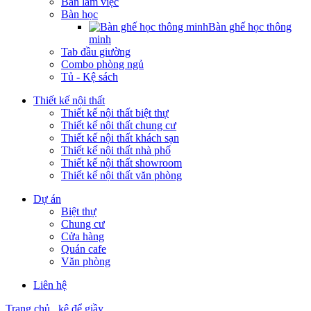
Bàn làm việc
Bàn học
Bàn ghế học thông
minh
Tab đầu giường
Combo phòng ngủ
Tủ - Kệ sách
Thiết kế nội thất
Thiết kế nội thất biệt thự
Thiết kế nội thất chung cư
Thiết kế nội thất khách sạn
Thiết kế nội thất nhà phố
Thiết kế nội thất showroom
Thiết kế nội thất văn phòng
Dự án
Biệt thự
Chung cư
Cửa hàng
Quán cafe
Văn phòng
Liên hệ
Trang chủ
kệ để giầy