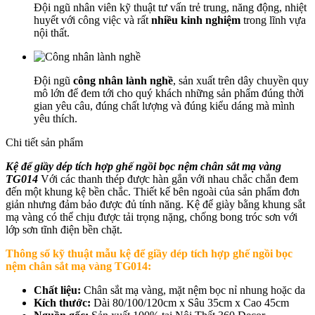
Đội ngũ nhân viên kỹ thuật tư vấn trẻ trung, năng động, nhiệt
huyết với công việc và rất
nhiều kinh nghiệm
trong lĩnh vựa
nội thất.
Đội ngũ
công nhân lành nghề
, sản xuất trên dây chuyền quy
mô lớn để đem tới cho quý khách những sản phẩm đúng thời
gian yêu câu, đúng chất lượng và đúng kiểu dáng mà mình
yêu thích.
Chi tiết sản phẩm
Kệ để giầy dép tích hợp ghế ngồi bọc nệm chân sắt mạ vàng
TG014
Với các thanh thép được hàn gắn với nhau chắc chắn đem
đến một khung kệ bền chắc. Thiết kế bên ngoài của sản phẩm đơn
giản nhưng đảm bảo được đủ tính năng. Kệ để giày bằng khung sắt
mạ vàng có thể chịu được tải trọng nặng, chống bong tróc sơn với
lớp sơn tĩnh điện bền chặt.
Thông số kỹ thuật mẫu k
ệ để giầy dép tích hợp ghế ngồi bọc
nệm chân sắt mạ vàng TG014
:
Chất liệu:
Chân sắt mạ vàng, mặt nệm bọc nỉ nhung hoặc da
Kích thước:
Dài 80/100/120cm x Sâu 35cm x Cao 45cm