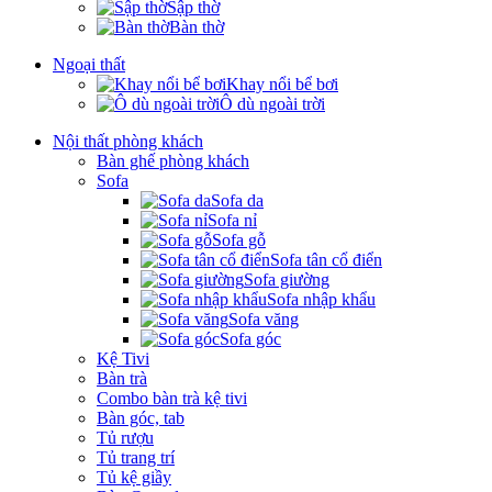
Sập thờ
Bàn thờ
Ngoại thất
Khay nổi bể bơi
Ô dù ngoài trời
Nội thất phòng khách
Bàn ghế phòng khách
Sofa
Sofa da
Sofa nỉ
Sofa gỗ
Sofa tân cổ điển
Sofa giường
Sofa nhập khẩu
Sofa văng
Sofa góc
Kệ Tivi
Bàn trà
Combo bàn trà kệ tivi
Bàn góc, tab
Tủ rượu
Tủ trang trí
Tủ kệ giầy