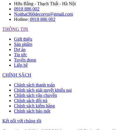
Hữu Bằng - Thạch Thất - Hà Nội
0918 886 002
Noithat360decorvn@gmail.com
Hotline:
0918 886 002
THÔNG TIN
Giới thiệu
Sản phẩm
Dự án
Tin tức
Tuyển dụng
Liên hệ
CHÍNH SÁCH
Chính sách thanh toán
Chính sách giải quyết khiếu nại
Chính sách vận chuyển
Chính sách đổi trả
Chính sách kiểm hàng
Chính sách bảo mật
Kết nối với chúng tôi