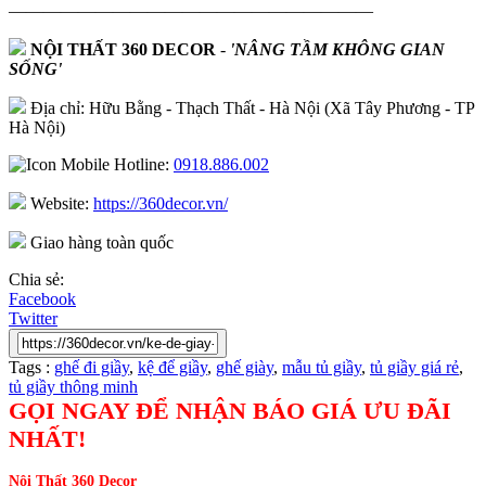
—————————————————————
NỘI THẤT 360 DECOR
-
'NÂNG TẦM KHÔNG GIAN
SỐNG'
Địa chỉ: Hữu Bằng - Thạch Thất - Hà Nội (Xã Tây Phương - TP
Hà Nội)
Hotline:
0918.886.002
Website:
https://360decor.vn/
Giao hàng toàn quốc
Chia sẻ:
Facebook
Twitter
Tags :
ghế đi giầy
,
kệ để giầy
,
ghế giày
,
mẫu tủ giầy
,
tủ giầy giá rẻ
,
tủ giầy thông minh
GỌI NGAY ĐỂ NHẬN BÁO GIÁ ƯU ĐÃI
NHẤT!
Nội Thất 360 Decor