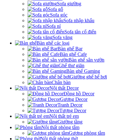
Sofa giường
Sofa gỗ
Sofa góc
Sofa nhập khẩu
Sofa nỉ
Sofa tân cổ điển
Sofa văng
Bàn ghế các loại
Bàn ghế Bar
Bàn ghế Cafe
Bàn ghế sân vườn
Ghế thư giãn
Bàn ghế Gaming
Giường ghế bể bơi
Chân bàn
Nội thất Decor
Đồng hồ Decor
Gương Decor
Tranh Decor
Tượng Decor
Nội thất trẻ em
Giường tầng
Nội thất phòng tắm
Gương phòng tắm
Nội thất phòng thờ