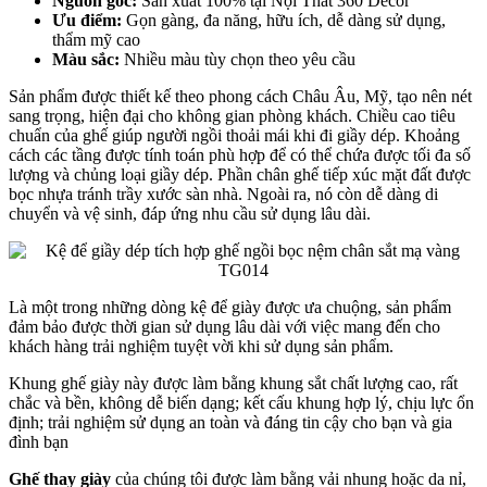
Nguồn gốc:
Sản xuất 100% tại Nội Thất 360 Decor
Ưu điểm:
Gọn gàng, đa năng, hữu ích, dễ dàng sử dụng,
thẩm mỹ cao
Màu sắc:
Nhiều màu tùy chọn theo yêu cầu
Sản phẩm được thiết kế theo phong cách Châu Âu, Mỹ, tạo nên nét
sang trọng, hiện đại cho không gian phòng khách. Chiều cao tiêu
chuẩn của ghế giúp người ngồi thoải mái khi đi giầy dép. Khoảng
cách các tầng được tính toán phù hợp để có thể chứa được tối đa số
lượng và chủng loại giầy dép. Phần chân ghế tiếp xúc mặt đất được
bọc nhựa tránh trầy xước sàn nhà. Ngoài ra, nó còn dễ dàng di
chuyển và vệ sinh, đáp ứng nhu cầu sử dụng lâu dài.
Là một trong những dòng kệ để giày được ưa chuộng, sản phẩm
đảm bảo được thời gian sử dụng lâu dài với việc mang đến cho
khách hàng trải nghiệm tuyệt vời khi sử dụng sản phẩm.
Khung ghế giày này được làm bằng khung sắt chất lượng cao, rất
chắc và bền, không dễ biến dạng; kết cấu khung hợp lý, chịu lực ổn
định; trải nghiệm sử dụng an toàn và đáng tin cậy cho bạn và gia
đình bạn
Ghế thay giày
của chúng tôi được làm bằng vải nhung hoặc da nỉ,