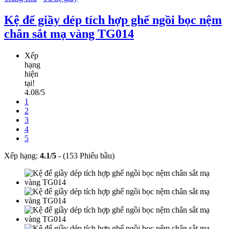
Kệ để giầy dép tích hợp ghế ngồi bọc nệm
chân sắt mạ vàng TG014
Xếp
hạng
hiện
tại!
4.08/5
1
2
3
4
5
Xếp hạng:
4.1
/
5
-
(153 Phiếu bầu)