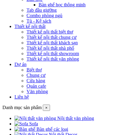
Bàn ghế học thông minh
Tab đầu giường
Combo phòng ngủ
Tủ - Kệ sách
Thiết kế nội thất
Thiết kế nội thất biệt thự
Thiết kế nội thất chung cư
Thiết kế nội thất khách sạn
Thiết kế nội thất nhà phố
Thiết kế nội thất showroom
Thiết kế nội thất văn phòng
Dự án
Biệt thự
Chung cư
Cửa hàng
Quán cafe
Văn phòng
Liên hệ
Danh mục sản phẩm
×
Nội thất văn phòng
Sofa
Bàn ghế các loại
Nội thất Decor