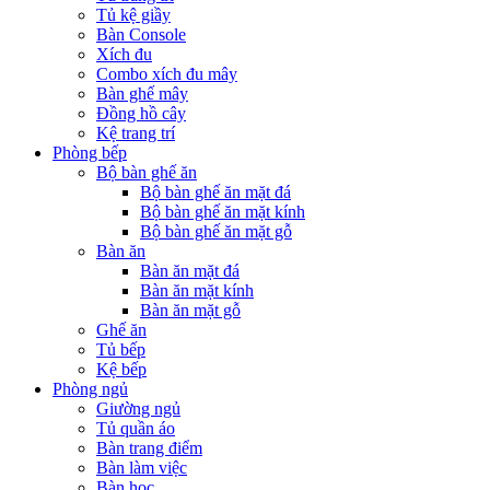
Tủ kệ giầy
Bàn Console
Xích đu
Combo xích đu mây
Bàn ghế mây
Đồng hồ cây
Kệ trang trí
Phòng bếp
Bộ bàn ghế ăn
Bộ bàn ghế ăn mặt đá
Bộ bàn ghế ăn mặt kính
Bộ bàn ghế ăn mặt gỗ
Bàn ăn
Bàn ăn mặt đá
Bàn ăn mặt kính
Bàn ăn mặt gỗ
Ghế ăn
Tủ bếp
Kệ bếp
Phòng ngủ
Giường ngủ
Tủ quần áo
Bàn trang điểm
Bàn làm việc
Bàn học