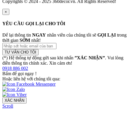
Copyrights © 2024 - 2025 360decor.vn. All Rights Reserved!
×
YÊU CẦU GỌI LẠI CHO TÔI
Để lại thông tin
NGAY
nhân viên của chúng tôi sẽ
GỌI LẠI
trong
thời gian
SỚM
nhất!
TƯ VẤN CHO TÔI
(*) Hệ thống tự động gửi sau khi nhấn
”XÁC NHẬN”
. Vui lòng
điền thông tin chính xác. Xin cảm ơn!
0918 886 002
Bấm để gọi ngay
!
Hoặc liên hệ với chúng tôi qua:
XÁC NHẬN
Scroll