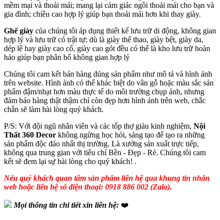
mềm mại và thoải mái; mang lại cảm giác ngồi thoải mái cho bạn và
gia đình; chiều cao hợp lý giúp bạn thoải mái hơn khi thay giày.
Ghế giày
của chúng tôi áp dụng thiết kế lưu trữ di động, không gian
hợp lý và lưu trữ có trật tự; dù là giày thể thao, giày bệt, giày da,
dép lê hay giày cao cổ, giày cao gót đều có thể là kho lưu trữ hoàn
hảo giúp bạn phân bổ không gian hợp lý
Chúng tôi cam kết bán hàng đúng sản phẩm như mô tả và hình ảnh
trên website. Hình ảnh có thể khác biệt do vân gỗ hoặc màu sắc sản
phẩm đậm/nhạt hơn màu thực tế do môi trường chụp ảnh, nhưng
đảm bảo hàng thật thậm chí còn đẹp hơn hình ảnh trên web, chắc
chắn sẽ làm hài lòng quý khách.
P/S: Với đội ngũ nhân viên và các tốp thợ giàu kinh nghiệm,
Nội
Thất 360 Decor
không ngừng học hỏi, sáng tạo để tạo ra những
sản phẩm độc đáo nhất thị trường. Là xưởng sản xuất trực tiếp,
không qua trung gian với tiêu chí Bền - Đẹp - Rẻ. Chúng tôi cam
kết sẽ đem lại sự hài lòng cho quý khách! .
Nếu quý khách quan tâm sản phẩm liên hệ qua khung tin nhắn
web hoặc liên hệ số điện thoại: 0918 886 002 (Zalo).
Mọi thông tin chi tiết xin liên hệ:
❤️