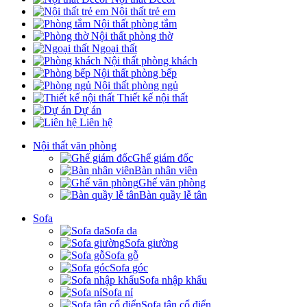
Nội thất trẻ em
Nội thất phòng tắm
Nội thất phòng thờ
Ngoại thất
Nội thất phòng khách
Nội thất phòng bếp
Nội thất phòng ngủ
Thiết kế nội thất
Dự án
Liên hệ
Nội thất văn phòng
Ghế giám đốc
Bàn nhân viên
Ghế văn phòng
Bàn quầy lễ tân
Sofa
Sofa da
Sofa giường
Sofa gỗ
Sofa góc
Sofa nhập khẩu
Sofa nỉ
Sofa tân cổ điển