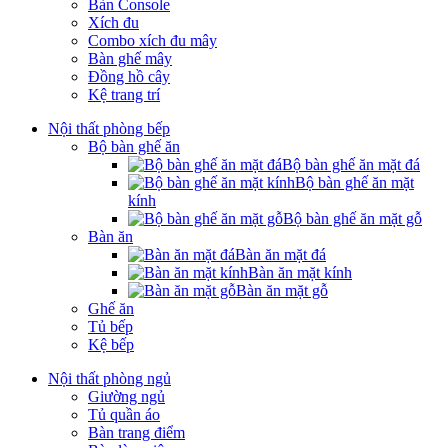
Bàn Console
Xích đu
Combo xích đu mây
Bàn ghế mây
Đồng hồ cây
Kệ trang trí
Nội thất phòng bếp
Bộ bàn ghế ăn
Bộ bàn ghế ăn mặt đá
Bộ bàn ghế ăn mặt
kính
Bộ bàn ghế ăn mặt gỗ
Bàn ăn
Bàn ăn mặt đá
Bàn ăn mặt kính
Bàn ăn mặt gỗ
Ghế ăn
Tủ bếp
Kệ bếp
Nội thất phòng ngủ
Giường ngủ
Tủ quần áo
Bàn trang điểm