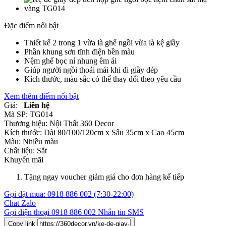
Đặc điểm nổi bật
Thiết kế 2 trong 1 vừa là ghế ngồi vừa là kệ giầy
Phần khung sơn tĩnh điện bền màu
Nệm ghế bọc nỉ nhung êm ái
Giúp người ngồi thoải mái khi đi giầy dép
Kích thước, màu sắc có thể thay đổi theo yêu cầu
Xem thêm điểm nổi bật
Giá:
Liên hệ
Mã SP:
TG014
Thương hiệu:
Nội Thất 360 Decor
Kích thước:
Dài 80/100/120cm x Sâu 35cm x Cao 45cm
Màu:
Nhiều màu
Chất liệu:
Sắt
Khuyến mãi
Tặng ngay voucher giảm giá cho đơn hàng kế tiếp
Gọi đặt mua:
0918 886 002
(7:30-22:00)
Chat Zalo
Gọi điện thoại
0918 886 002
Nhắn tin SMS
Copy link