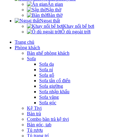
Án gian
Sập thờ
Bàn thờ
Ngoại thất
Khay nổi bể bơi
Ô dù ngoài trời
Trang chủ
Phòng khách
Bàn ghế phòng khách
Sofa
Sofa da
Sofa nỉ
Sofa gỗ
Sofa tân cổ điển
Sofa giường
Sofa nhập khẩu
Sofa văng
Sofa góc
Kệ Tivi
Bàn trà
Combo bàn trà kệ tivi
Bàn góc, tab
Tủ rượu
Tủ trang trí