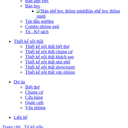
Bàn làm việc
Bàn học
Bàn ghế học thông
minh
Tab đầu giường
Combo phòng ngủ
Tủ - Kệ sách
Thiết kế nội thất
Thiết kế nội thất biệt thự
Thiết kế nội thất chung cư
Thiết kế nội thất khách sạn
Thiết kế nội thất nhà phố
Thiết kế nội thất showroom
Thiết kế nội thất văn phòng
Dự án
Biệt thự
Chung cư
Cửa hàng
Quán cafe
Văn phòng
Liên hệ
Trang chủ
Tủ kệ giầy