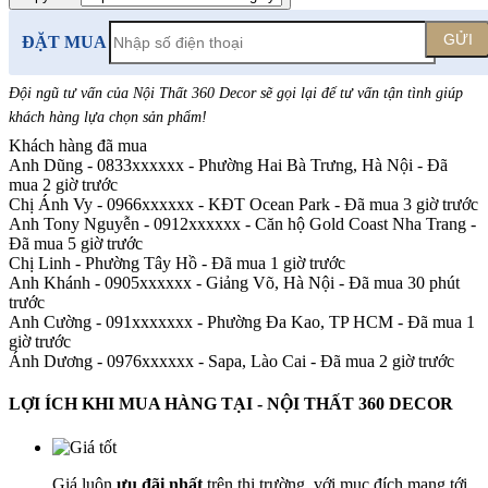
GỬI
ĐẶT MUA
Đội ngũ tư vấn của Nội Thất 360 Decor sẽ gọi lại để tư vấn tận tình giúp
khách hàng lựa chọn sản phẩm
!
Khách hàng đã mua
Anh Dũng - 0833xxxxxx
-
Phường Hai Bà Trưng, Hà Nội - Đã
mua 2 giờ trước
Chị Ánh Vy - 0966xxxxxx
-
KĐT Ocean Park - Đã mua 3 giờ trước
Anh Tony Nguyễn - 0912xxxxxx
-
Căn hộ Gold Coast Nha Trang -
Đã mua 5 giờ trước
Chị Linh
-
Phường Tây Hồ - Đã mua 1 giờ trước
Anh Khánh - 0905xxxxxx
-
Giảng Võ, Hà Nội - Đã mua 30 phút
trước
Anh Cường - 091xxxxxxx
-
Phường Đa Kao, TP HCM - Đã mua 1
giờ trước
Ánh Dương - 0976xxxxxx
-
Sapa, Lào Cai - Đã mua 2 giờ trước
LỢI ÍCH KHI MUA HÀNG TẠI - NỘI THẤT 360 DECOR
Giá luôn
ưu đãi nhất
trên thị trường, với mục đích mang tới