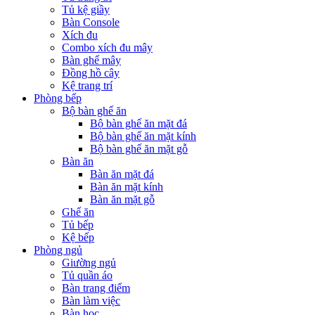
Tủ kệ giầy
Bàn Console
Xích đu
Combo xích đu mây
Bàn ghế mây
Đồng hồ cây
Kệ trang trí
Phòng bếp
Bộ bàn ghế ăn
Bộ bàn ghế ăn mặt đá
Bộ bàn ghế ăn mặt kính
Bộ bàn ghế ăn mặt gỗ
Bàn ăn
Bàn ăn mặt đá
Bàn ăn mặt kính
Bàn ăn mặt gỗ
Ghế ăn
Tủ bếp
Kệ bếp
Phòng ngủ
Giường ngủ
Tủ quần áo
Bàn trang điểm
Bàn làm việc
Bàn học