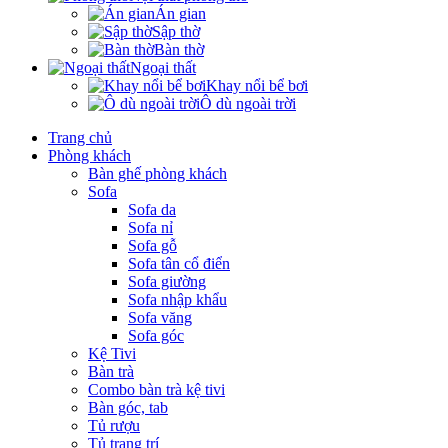
Án gian
Sập thờ
Bàn thờ
Ngoại thất
Khay nổi bể bơi
Ô dù ngoài trời
Trang chủ
Phòng khách
Bàn ghế phòng khách
Sofa
Sofa da
Sofa nỉ
Sofa gỗ
Sofa tân cổ điển
Sofa giường
Sofa nhập khẩu
Sofa văng
Sofa góc
Kệ Tivi
Bàn trà
Combo bàn trà kệ tivi
Bàn góc, tab
Tủ rượu
Tủ trang trí