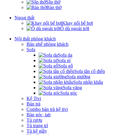
Sập thờ
Bàn thờ
Ngoại thất
Khay nổi bể bơi
Ô dù ngoài trời
Nội thất phòng khách
Bàn ghế phòng khách
Sofa
Sofa da
Sofa nỉ
Sofa gỗ
Sofa tân cổ điển
Sofa giường
Sofa nhập khẩu
Sofa văng
Sofa góc
Kệ Tivi
Bàn trà
Combo bàn trà kệ tivi
Bàn góc, tab
Tủ rượu
Tủ trang trí
Tủ kệ giầy