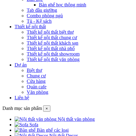
Bàn ghế học thông minh
Tab đầu giường
Combo phòng ngủ
Tủ - Kệ sách
Thiết kế nội thất
Thiết kế nội thất biệt thự
Thiết kế nội thất chung cư
Thiết kế nội thất khách sạn
Thiết kế nội thất nhà phố
Thiết kế nội thất showroom
Thiết kế nội thất văn phòng
Dự án
Biệt thự
Chung cư
Cửa hàng
Quán cafe
Văn phòng
Liên hệ
Danh mục sản phẩm
×
Nội thất văn phòng
Sofa
Bàn ghế các loại
Nội thất Decor