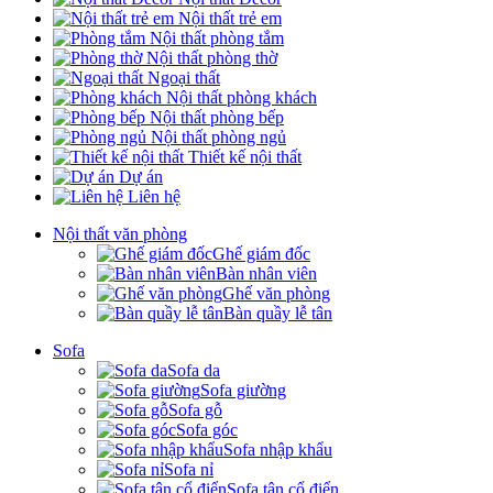
Nội thất trẻ em
Nội thất phòng tắm
Nội thất phòng thờ
Ngoại thất
Nội thất phòng khách
Nội thất phòng bếp
Nội thất phòng ngủ
Thiết kế nội thất
Dự án
Liên hệ
Nội thất văn phòng
Ghế giám đốc
Bàn nhân viên
Ghế văn phòng
Bàn quầy lễ tân
Sofa
Sofa da
Sofa giường
Sofa gỗ
Sofa góc
Sofa nhập khẩu
Sofa nỉ
Sofa tân cổ điển