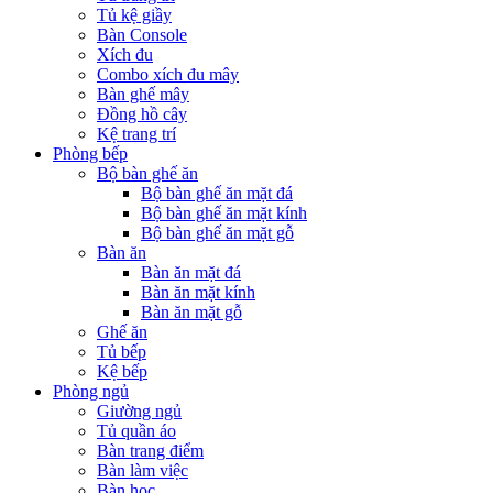
Tủ kệ giầy
Bàn Console
Xích đu
Combo xích đu mây
Bàn ghế mây
Đồng hồ cây
Kệ trang trí
Phòng bếp
Bộ bàn ghế ăn
Bộ bàn ghế ăn mặt đá
Bộ bàn ghế ăn mặt kính
Bộ bàn ghế ăn mặt gỗ
Bàn ăn
Bàn ăn mặt đá
Bàn ăn mặt kính
Bàn ăn mặt gỗ
Ghế ăn
Tủ bếp
Kệ bếp
Phòng ngủ
Giường ngủ
Tủ quần áo
Bàn trang điểm
Bàn làm việc
Bàn học