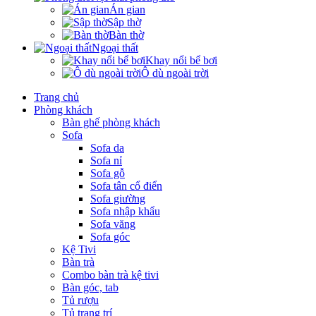
Án gian
Sập thờ
Bàn thờ
Ngoại thất
Khay nổi bể bơi
Ô dù ngoài trời
Trang chủ
Phòng khách
Bàn ghế phòng khách
Sofa
Sofa da
Sofa nỉ
Sofa gỗ
Sofa tân cổ điển
Sofa giường
Sofa nhập khẩu
Sofa văng
Sofa góc
Kệ Tivi
Bàn trà
Combo bàn trà kệ tivi
Bàn góc, tab
Tủ rượu
Tủ trang trí