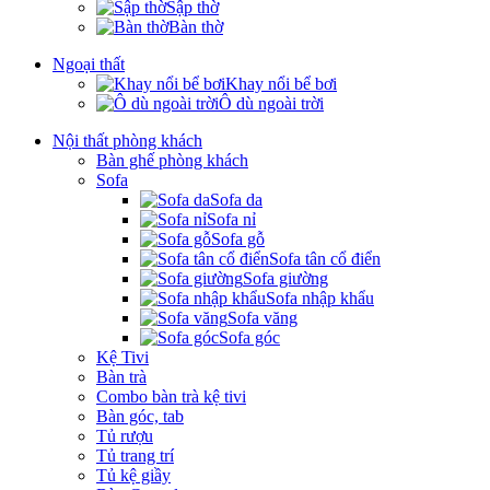
Sập thờ
Bàn thờ
Ngoại thất
Khay nổi bể bơi
Ô dù ngoài trời
Nội thất phòng khách
Bàn ghế phòng khách
Sofa
Sofa da
Sofa nỉ
Sofa gỗ
Sofa tân cổ điển
Sofa giường
Sofa nhập khẩu
Sofa văng
Sofa góc
Kệ Tivi
Bàn trà
Combo bàn trà kệ tivi
Bàn góc, tab
Tủ rượu
Tủ trang trí
Tủ kệ giầy