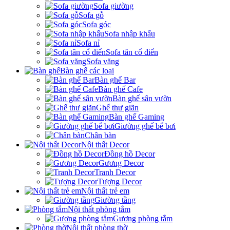
Sofa giường
Sofa gỗ
Sofa góc
Sofa nhập khẩu
Sofa nỉ
Sofa tân cổ điển
Sofa văng
Bàn ghế các loại
Bàn ghế Bar
Bàn ghế Cafe
Bàn ghế sân vườn
Ghế thư giãn
Bàn ghế Gaming
Giường ghế bể bơi
Chân bàn
Nội thất Decor
Đồng hồ Decor
Gương Decor
Tranh Decor
Tượng Decor
Nội thất trẻ em
Giường tầng
Nội thất phòng tắm
Gương phòng tắm
Nội thất phòng thờ