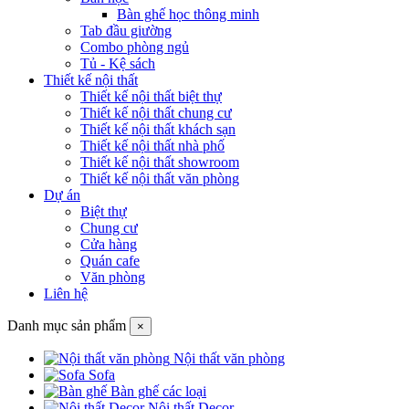
Bàn ghế học thông minh
Tab đầu giường
Combo phòng ngủ
Tủ - Kệ sách
Thiết kế nội thất
Thiết kế nội thất biệt thự
Thiết kế nội thất chung cư
Thiết kế nội thất khách sạn
Thiết kế nội thất nhà phố
Thiết kế nội thất showroom
Thiết kế nội thất văn phòng
Dự án
Biệt thự
Chung cư
Cửa hàng
Quán cafe
Văn phòng
Liên hệ
Danh mục sản phẩm
×
Nội thất văn phòng
Sofa
Bàn ghế các loại
Nội thất Decor