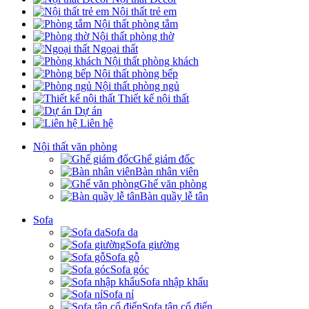
Nội thất trẻ em
Nội thất phòng tắm
Nội thất phòng thờ
Ngoại thất
Nội thất phòng khách
Nội thất phòng bếp
Nội thất phòng ngủ
Thiết kế nội thất
Dự án
Liên hệ
Nội thất văn phòng
Ghế giám đốc
Bàn nhân viên
Ghế văn phòng
Bàn quầy lễ tân
Sofa
Sofa da
Sofa giường
Sofa gỗ
Sofa góc
Sofa nhập khẩu
Sofa nỉ
Sofa tân cổ điển