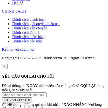
Liên hệ
CHÍNH SÁCH
Chính sách thanh toán
Chính sách giải quyết khiếu nại
Chính sách vận chuyển
Chính sách đổi trả
Chính sách kiểm hàng
Chính sách bảo mật
Kết nối với chúng tôi
Copyrights © 2024 - 2025 360decor.vn. All Rights Reserved!
×
YÊU CẦU GỌI LẠI CHO TÔI
Để lại thông tin
NGAY
nhân viên của chúng tôi sẽ
GỌI LẠI
trong
thời gian
SỚM
nhất!
TƯ VẤN CHO TÔI
(*) Hệ thống tự động gửi sau khi nhấn
”XÁC NHẬN”
. Vui lòng