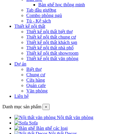
Bàn ghế học thông minh
Tab đầu giường
Combo phòng ngủ
Tủ - Kệ sách
Thiết kế nội thất
Thiết kế nội thất biệt thự
Thiết kế nội thất chung cư
Thiết kế nội thất khách sạn
Thiết kế nội thất nhà phố
Thiết kế nội thất showroom
Thiết kế nội thất văn phòng
Dự án
Biệt thự
Chung cư
Cửa hàng
Quán cafe
Văn phòng
Liên hệ
Danh mục sản phẩm
×
Nội thất văn phòng
Sofa
Bàn ghế các loại
Nội thất Decor