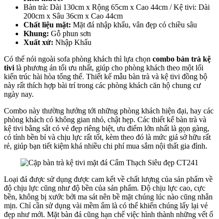
Bàn trà: Dài 130cm x Rộng 65cm x Cao 44cm / Kệ tivi: Dài
200cm x Sâu 36cm x Cao 44cm
Chất liệu mặt:
Mặt đá nhập khẩu, vân đẹp có chiều sâu
Khung:
Gỗ phun sơn
Xuất xứ:
Nhập Khẩu
Có thể nói ngoài sofa phòng khách thì lựa chọn
combo bàn trà kệ
tivi
là phương án tối ưu nhất, giúp cho phòng khách theo một lối
kiến trúc hài hòa tổng thể. Thiết kế mẫu bàn trà và kệ tivi đồng bộ
này rất thích hợp bài trí trong các phòng khách căn hộ chung cư
ngày nay.
Combo này thường hướng tới những phòng khách hiện đại, hay các
phòng khách có không gian nhỏ, chật hẹp. Các thiết kế bàn trà và
kệ tivi bằng sắt có vẻ đẹp riêng biệt, ưu điểm lớn nhất là gọn gàng,
có tính bền bỉ và chịu lực rất tốt, kèm theo đó là mức giá sở hữu rất
rẻ, giúp bạn tiết kiệm khá nhiều chi phí mua sắm nội thất gia đình.
Loại đá được sử dụng được cam kết về chất lượng của sản phẩm về
độ chịu lực cũng như độ bền của sản phẩm. Độ chịu lực cao, cực
bền, không bị xước bởi ma sát nên bề mặt chúng lúc nào cũng nhẵn
mịn. Chỉ cần sử dụng vài mềm ẩm là có thể khiến chúng lấy lại vẻ
đẹp như mới. Mặt bàn đá cũng hạn chế việc hình thành những vết ố