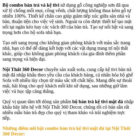
Bộ combo bàn trà và kệ tivi
sử dụng gỗ công nghiệp sơn đã qua
xử lý chống mối mọt, công vênh, chất lượng không thua kém gỗ tự
nhiên 100%. Thiết kế chân cao giúp giảm tiếp xúc giữa sàn nhà và
bàn, thuận tiện cho việc vệ sinh. Ngoài ra còn được thiết kế tạo mặt
nổi tại ngăn kéo hay các vách đỡ của bàn trà. Tạo sự nổi bật và sang
trọng hơn cho bộ sofa nhà bạn.
Tạo nét sang trọng cho không gian phòng khách với màu sắc trang
nhã, bạn có thể dễ dàng kết hợp với các vật dụng trang trí nội thất
khác, giúp cho không gian phòng khách của gia đình thêm phần
sang trọng và hiện đại.
Nội Thất 360 Decor
chuyên sản xuất sofa, cung cấp kệ tivi bàn trà
mặt đá nhập khẩu theo yều cầu của khách hàng, cá nhân hóa bộ ghế
Sofa với nhiều tùy chọn từ màu sắc tới chất liệu. Mang đến sự thoải
mái, hài lòng cho quý khách mỗi khi sử dụng, sau những giờ làm
việc và học tập căng thẳng.
Quý vị quan tâm tới dòng sản phẩm
bộ bàn trà kệ tivi mặt đá
nhập
khẩu hãy liên hệ với Nội Thất 360 Decor, chúng tôi có bán sẵn rất
nhiều mẫu bàn trà đẹp cho quý vị tham khảo và trải nghiệm trực
tiếp.
Những điểm nổi bật combo bàn trà kệ tivi mặt đá tại Nội Thất
360 Decor: