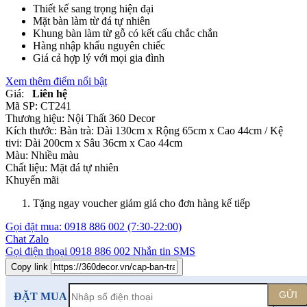
Thiết kế sang trọng hiện đại
Mặt bàn làm từ đá tự nhiên
Khung bàn làm từ gỗ có kết cấu chắc chắn
Hàng nhập khẩu nguyên chiếc
Giá cả hợp lý với mọi gia đình
Xem thêm điểm nổi bật
Giá:
Liên hệ
Mã SP:
CT241
Thương hiệu:
Nội Thất 360 Decor
Kích thước:
Bàn trà: Dài 130cm x Rộng 65cm x Cao 44cm / Kệ
tivi: Dài 200cm x Sâu 36cm x Cao 44cm
Màu:
Nhiều màu
Chất liệu:
Mặt đá tự nhiên
Khuyến mãi
Tặng ngay voucher giảm giá cho đơn hàng kế tiếp
Gọi đặt mua:
0918 886 002
(7:30-22:00)
Chat Zalo
Gọi điện thoại
0918 886 002
Nhắn tin SMS
Copy link
GỬI
ĐẶT MUA