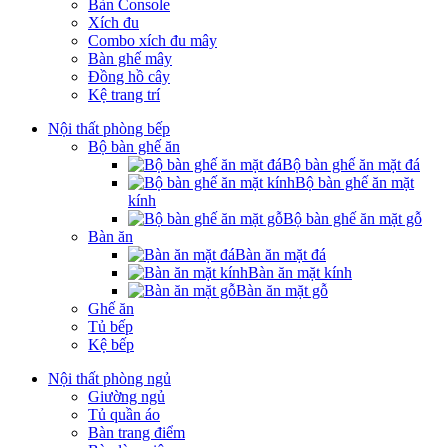
Bàn Console
Xích đu
Combo xích đu mây
Bàn ghế mây
Đồng hồ cây
Kệ trang trí
Nội thất phòng bếp
Bộ bàn ghế ăn
Bộ bàn ghế ăn mặt đá
Bộ bàn ghế ăn mặt
kính
Bộ bàn ghế ăn mặt gỗ
Bàn ăn
Bàn ăn mặt đá
Bàn ăn mặt kính
Bàn ăn mặt gỗ
Ghế ăn
Tủ bếp
Kệ bếp
Nội thất phòng ngủ
Giường ngủ
Tủ quần áo
Bàn trang điểm