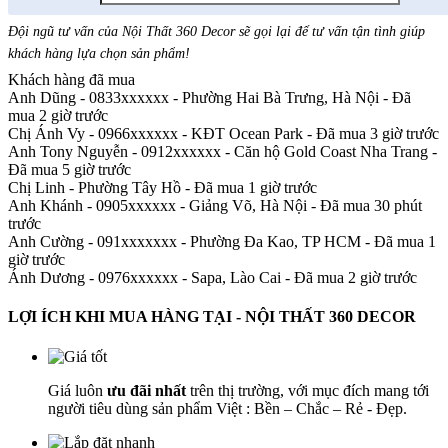
Đội ngũ tư vấn của Nội Thất 360 Decor sẽ gọi lại để tư vấn tận tình giúp
khách hàng lựa chọn sản phẩm
!
Khách hàng đã mua
Anh Dũng - 0833xxxxxx
-
Phường Hai Bà Trưng, Hà Nội - Đã
mua 2 giờ trước
Chị Ánh Vy - 0966xxxxxx
-
KĐT Ocean Park - Đã mua 3 giờ trước
Anh Tony Nguyễn - 0912xxxxxx
-
Căn hộ Gold Coast Nha Trang -
Đã mua 5 giờ trước
Chị Linh
-
Phường Tây Hồ - Đã mua 1 giờ trước
Anh Khánh - 0905xxxxxx
-
Giảng Võ, Hà Nội - Đã mua 30 phút
trước
Anh Cường - 091xxxxxxx
-
Phường Đa Kao, TP HCM - Đã mua 1
giờ trước
Ánh Dương - 0976xxxxxx
-
Sapa, Lào Cai - Đã mua 2 giờ trước
LỢI ÍCH KHI MUA HÀNG TẠI - NỘI THẤT 360 DECOR
Giá luôn
ưu đãi nhất
trên thị trường, với mục đích mang tới
người tiêu dùng sản phẩm Việt : Bền – Chắc – Rẻ - Đẹp.