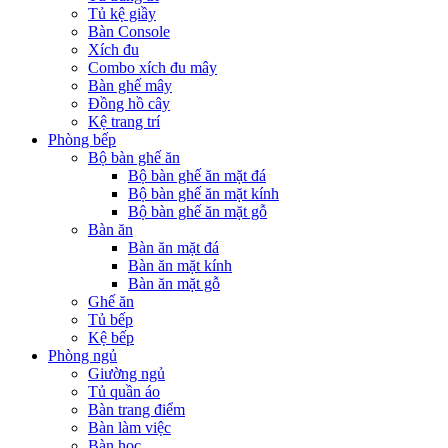
Tủ kệ giầy
Bàn Console
Xích đu
Combo xích đu mây
Bàn ghế mây
Đồng hồ cây
Kệ trang trí
Phòng bếp
Bộ bàn ghế ăn
Bộ bàn ghế ăn mặt đá
Bộ bàn ghế ăn mặt kính
Bộ bàn ghế ăn mặt gỗ
Bàn ăn
Bàn ăn mặt đá
Bàn ăn mặt kính
Bàn ăn mặt gỗ
Ghế ăn
Tủ bếp
Kệ bếp
Phòng ngủ
Giường ngủ
Tủ quần áo
Bàn trang điểm
Bàn làm việc
Bàn học