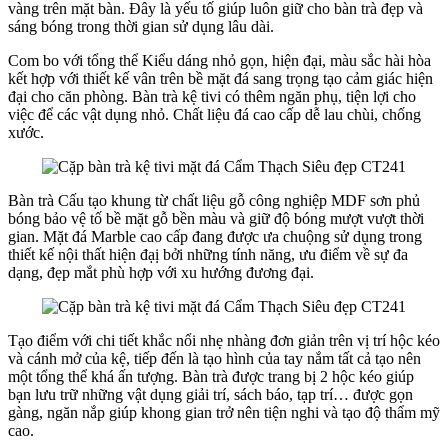
vàng trên mặt bàn. Đây là yếu tố giúp luôn giữ cho bàn trà đẹp và
sáng bóng trong thời gian sử dụng lâu dài.
Com bo với tổng thể Kiểu dáng nhỏ gọn, hiện đại, màu sắc hài hòa
kết hợp với thiết kế vân trên bề mặt đá sang trọng tạo cảm giác hiện
đại cho căn phòng. Bàn trà kệ tivi có thêm ngăn phụ, tiện lợi cho
việc để các vật dụng nhỏ. Chất liệu đá cao cấp dễ lau chùi, chống
xước.
Bàn trà Cấu tạo khung từ chất liệu gỗ công nghiệp MDF sơn phủ
bóng bảo vệ tố bề mặt gỗ bền màu và giữ độ bóng mượt vượt thời
gian. Mặt đá Marble cao cấp đang được ưa chuộng sử dụng trong
thiết kế nội thất hiện đạị bởi những tính năng, ưu điểm về sự đa
dạng, đẹp mắt phù hợp với xu hướng đương đại.
Tạo điểm với chi tiết khắc nổi nhẹ nhàng đơn giản trên vị trí hộc kéo
và cánh mở của kệ, tiếp đến là tạo hình của tay nắm tất cả tạo nên
một tổng thể khá ấn tượng. Bàn trà được trang bị 2 hộc kéo giúp
bạn lưu trữ những vật dụng giải trí, sách báo, tạp trí… được gọn
gàng, ngăn nắp giúp khong gian trở nên tiện nghi và tạo độ thẩm mỹ
cao.