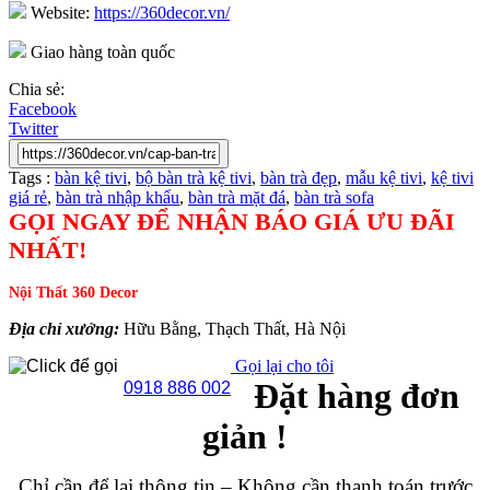
Website:
https://360decor.vn/
Giao hàng toàn quốc
Chia sẻ:
Facebook
Twitter
Tags :
bàn kệ tivi
,
bộ bàn trà kệ tivi
,
bàn trà đẹp
,
mẫu kệ tivi
,
kệ tivi
giá rẻ
,
bàn trà nhập khẩu
,
bàn trà mặt đá
,
bàn trà sofa
GỌI NGAY ĐỂ NHẬN BÁO GIÁ ƯU ĐÃI
NHẤT!
Nội Thất 360 Decor
Địa chỉ xưởng:
Hữu Bằng, Thạch Thất, Hà Nội
Gọi lại cho tôi
Đặt hàng đơn
0918 886 002
giản !
Chỉ cần để lại thông tin – Không cần thanh toán trước