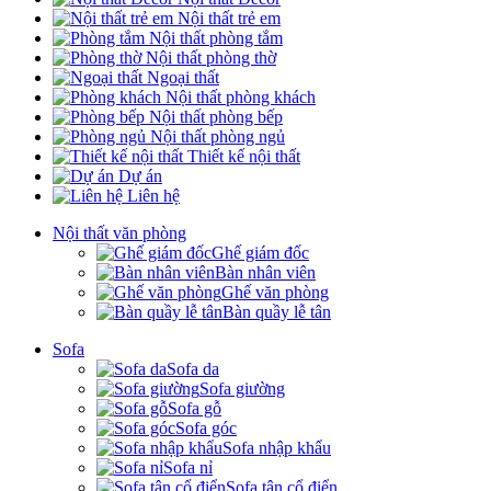
Nội thất trẻ em
Nội thất phòng tắm
Nội thất phòng thờ
Ngoại thất
Nội thất phòng khách
Nội thất phòng bếp
Nội thất phòng ngủ
Thiết kế nội thất
Dự án
Liên hệ
Nội thất văn phòng
Ghế giám đốc
Bàn nhân viên
Ghế văn phòng
Bàn quầy lễ tân
Sofa
Sofa da
Sofa giường
Sofa gỗ
Sofa góc
Sofa nhập khẩu
Sofa nỉ
Sofa tân cổ điển