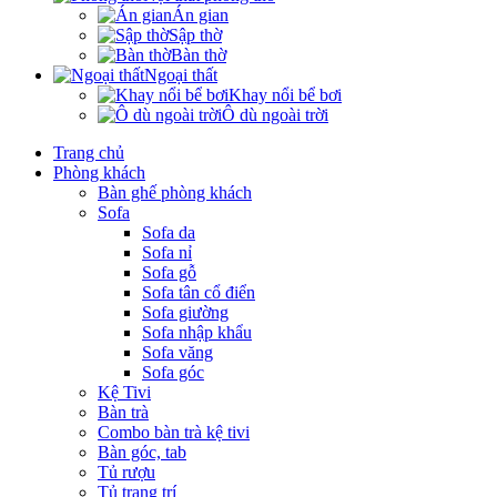
Án gian
Sập thờ
Bàn thờ
Ngoại thất
Khay nổi bể bơi
Ô dù ngoài trời
Trang chủ
Phòng khách
Bàn ghế phòng khách
Sofa
Sofa da
Sofa nỉ
Sofa gỗ
Sofa tân cổ điển
Sofa giường
Sofa nhập khẩu
Sofa văng
Sofa góc
Kệ Tivi
Bàn trà
Combo bàn trà kệ tivi
Bàn góc, tab
Tủ rượu
Tủ trang trí