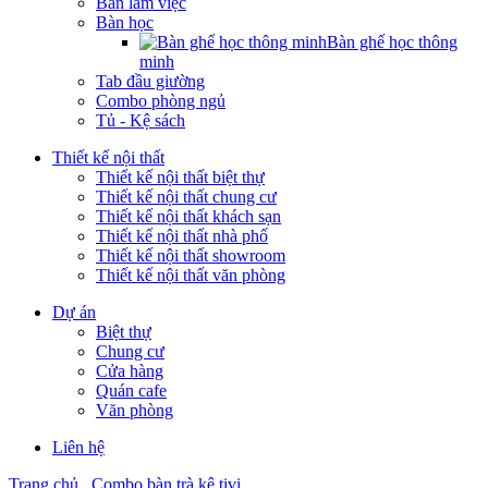
Bàn làm việc
Bàn học
Bàn ghế học thông
minh
Tab đầu giường
Combo phòng ngủ
Tủ - Kệ sách
Thiết kế nội thất
Thiết kế nội thất biệt thự
Thiết kế nội thất chung cư
Thiết kế nội thất khách sạn
Thiết kế nội thất nhà phố
Thiết kế nội thất showroom
Thiết kế nội thất văn phòng
Dự án
Biệt thự
Chung cư
Cửa hàng
Quán cafe
Văn phòng
Liên hệ
Trang chủ
Combo bàn trà kệ tivi