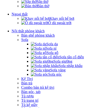
Sập thờ
Bàn thờ
Ngoại thất
Khay nổi bể bơi
Ô dù ngoài trời
Nội thất phòng khách
Bàn ghế phòng khách
Sofa
Sofa da
Sofa nỉ
Sofa gỗ
Sofa tân cổ điển
Sofa giường
Sofa nhập khẩu
Sofa văng
Sofa góc
Kệ Tivi
Bàn trà
Combo bàn trà kệ tivi
Bàn góc, tab
Tủ rượu
Tủ trang trí
Tủ kệ giầy