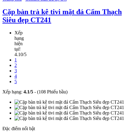
Cặp bàn trà kệ tivi mặt đá Cẩm Thạch
Siêu đẹp CT241
Xếp
hạng
hiện
tại!
4.10/5
1
2
3
4
5
Xếp hạng:
4.1
/
5
-
(108 Phiếu bầu)
Đặc điểm nổi bật