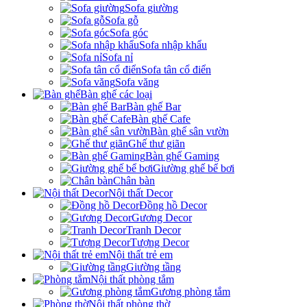
Sofa giường
Sofa gỗ
Sofa góc
Sofa nhập khẩu
Sofa nỉ
Sofa tân cổ điển
Sofa văng
Bàn ghế các loại
Bàn ghế Bar
Bàn ghế Cafe
Bàn ghế sân vườn
Ghế thư giãn
Bàn ghế Gaming
Giường ghế bể bơi
Chân bàn
Nội thất Decor
Đồng hồ Decor
Gương Decor
Tranh Decor
Tượng Decor
Nội thất trẻ em
Giường tầng
Nội thất phòng tắm
Gương phòng tắm
Nội thất phòng thờ