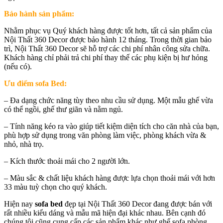
Bảo hành sản phẩm:
Nhằm phục vụ Quý khách hàng được tốt hơn, tất cả sản phẩm của
Nội Thất 360 Decor được bảo hành 12 tháng. Trong thời gian bảo
trì, Nội Thất 360 Decor sẽ hỗ trợ các chi phí nhân công sửa chữa.
Khách hàng chỉ phải trả chi phí thay thế các phụ kiện bị hư hỏng
(nếu có).
Ưu điểm sofa Bed:
– Đa dạng chức năng tùy theo nhu cầu sử dụng. Một mẫu ghế vừa
có thể ngồi, ghế thư giãn và nằm ngủ.
– Tính năng kéo ra vào giúp tiết kiệm diện tích cho căn nhà của bạn,
phù hợp sử dụng trong văn phòng làm việc, phòng khách vừa &
nhỏ, nhà trọ.
– Kích thước thoải mái cho 2 người lớn.
– Màu sắc & chất liệu khách hàng được lựa chọn thoải mái với hơn
33 màu tuỳ chọn cho quý khách.
Hiện nay
sofa bed
đẹp tại Nội Thất 360 Decor đang được bán với
rất nhiều kiểu dáng và mẫu mã hiện đại khác nhau. Bên cạnh đó
chúng tôi cũng cung cấp các sản phẩm khác như ghế sofa phòng