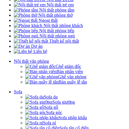
Nội thất trẻ em
Nội thất phòng tắm
Nội thất phòng thờ
Ngoại thất
Nội thất phòng khách
Nội thất phòng bếp
Nội thất phòng ngủ
Thiết kế nội thất
Dự án
Liên hệ
Nội thất văn phòng
Ghế giám đốc
Bàn nhân viên
Ghế văn phòng
Bàn quầy lễ tân
Sofa
Sofa da
Sofa giường
Sofa gỗ
Sofa góc
Sofa nhập khẩu
Sofa nỉ
Sofa tân cổ điển