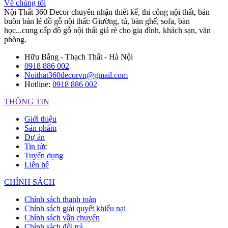
Về chúng tôi
Nội Thất 360 Decor chuyên nhận thiết kế, thi công nội thất, bán
buôn bán lẻ đồ gỗ nội thất: Giường, tủ, bàn ghế, sofa, bàn
học...cung cấp đồ gỗ nội thất giá rẻ cho gia đình, khách sạn, văn
phòng.
Hữu Bằng - Thạch Thất - Hà Nội
0918 886 002
Noithat360decorvn@gmail.com
Hotline:
0918 886 002
THÔNG TIN
Giới thiệu
Sản phẩm
Dự án
Tin tức
Tuyển dụng
Liên hệ
CHÍNH SÁCH
Chính sách thanh toán
Chính sách giải quyết khiếu nại
Chính sách vận chuyển
Chính sách đổi trả