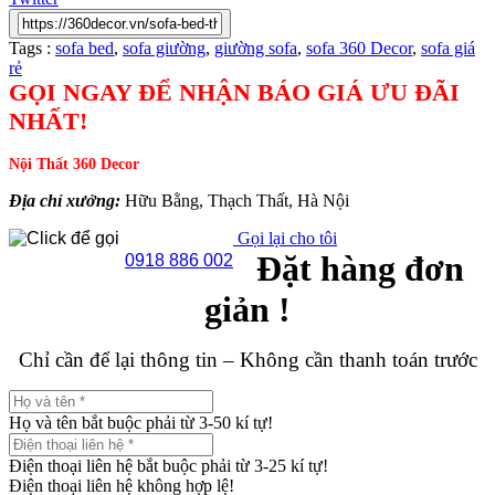
Tags :
sofa bed
,
sofa giường
,
giường sofa
,
sofa 360 Decor
,
sofa giá
rẻ
GỌI NGAY ĐỂ NHẬN BÁO GIÁ ƯU ĐÃI
NHẤT!
Nội Thất 360 Decor
Địa chỉ xưởng:
Hữu Bằng, Thạch Thất, Hà Nội
Gọi lại cho tôi
Đặt hàng đơn
0918 886 002
giản !
Chỉ cần để lại thông tin – Không cần thanh toán trước
Họ và tên bắt buộc phải từ 3-50 kí tự!
Điện thoại liên hệ bắt buộc phải từ 3-25 kí tự!
Điện thoại liên hệ không hợp lệ!