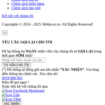
Chính sách kiểm hàng
Chính sách bảo mật
Kết nối với chúng tôi
Copyrights © 2024 - 2025 360decor.vn. All Rights Reserved!
×
YÊU CẦU GỌI LẠI CHO TÔI
Để lại thông tin
NGAY
nhân viên của chúng tôi sẽ
GỌI LẠI
trong
thời gian
SỚM
nhất!
TƯ VẤN CHO TÔI
(*) Hệ thống tự động gửi sau khi nhấn
”XÁC NHẬN”
. Vui lòng
điền thông tin chính xác. Xin cảm ơn!
0918 886 002
Bấm để gọi ngay
!
Hoặc liên hệ với chúng tôi qua:
XÁC NHẬN