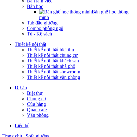
Bàn làm việc
Bàn học
Bàn ghế học thông
minh
Tab đầu giường
Combo phòng ngủ
Tủ - Kệ sách
Thiết kế nội thất
Thiết kế nội thất biệt thự
Thiết kế nội thất chung cư
Thiết kế nội thất khách sạn
Thiết kế nội thất nhà phố
Thiết kế nội thất showroom
Thiết kế nội thất văn phòng
Dự án
Biệt thự
Chung cư
Cửa hàng
Quán cafe
Văn phòng
Liên hệ
Trang chủ
Sofa giường