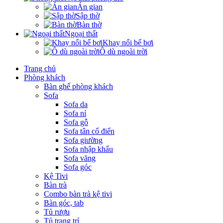
Án gian
Sập thờ
Bàn thờ
Ngoại thất
Khay nổi bể bơi
Ô dù ngoài trời
Trang chủ
Phòng khách
Bàn ghế phòng khách
Sofa
Sofa da
Sofa nỉ
Sofa gỗ
Sofa tân cổ điển
Sofa giường
Sofa nhập khẩu
Sofa văng
Sofa góc
Kệ Tivi
Bàn trà
Combo bàn trà kệ tivi
Bàn góc, tab
Tủ rượu
Tủ trang trí