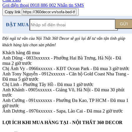
Gọi điện thoại
0918 886 002
Nhắn tin SMS
Copy link
GỬI
ĐẶT MUA
Đội ngũ tư vấn của Nội Thất 360 Decor sẽ gọi lại để tư vấn tận tình giúp
khách hàng lựa chọn sản phẩm
!
Khách hàng đã mua
Anh Dũng - 0833xxxxxx
-
Phường Hai Bà Trưng, Hà Nội - Đã
mua 2 giờ trước
Chị Ánh Vy - 0966xxxxxx
-
KĐT Ocean Park - Đã mua 3 giờ trước
Anh Tony Nguyễn - 0912xxxxxx
-
Căn hộ Gold Coast Nha Trang -
Đã mua 5 giờ trước
Chị Linh
-
Phường Tây Hồ - Đã mua 1 giờ trước
Anh Khánh - 0905xxxxxx
-
Giảng Võ, Hà Nội - Đã mua 30 phút
trước
Anh Cường - 091xxxxxxx
-
Phường Đa Kao, TP HCM - Đã mua 1
giờ trước
Ánh Dương - 0976xxxxxx
-
Sapa, Lào Cai - Đã mua 2 giờ trước
LỢI ÍCH KHI MUA HÀNG TẠI - NỘI THẤT 360 DECOR