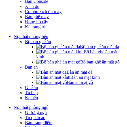
Bàn Console
Xích đu
Combo xích đu mây
Bàn ghế mây
Đồng hồ cây
Kệ trang trí
Nội thất phòng bếp
Bộ bàn ghế ăn
Bộ bàn ghế ăn mặt đá
Bộ bàn ghế ăn mặt
kính
Bộ bàn ghế ăn mặt gỗ
Bàn ăn
Bàn ăn mặt đá
Bàn ăn mặt kính
Bàn ăn mặt gỗ
Ghế ăn
Tủ bếp
Kệ bếp
Nội thất phòng ngủ
Giường ngủ
Tủ quần áo
Bàn trang điểm