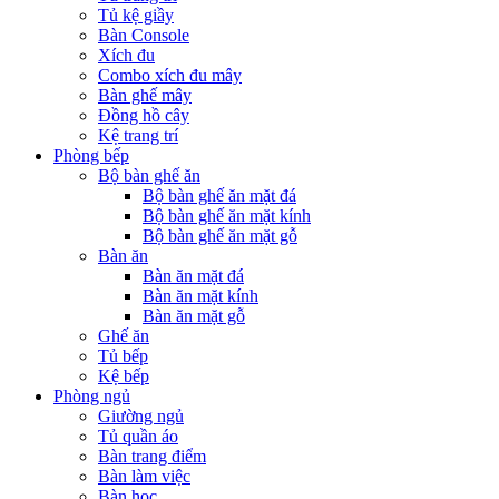
Tủ kệ giầy
Bàn Console
Xích đu
Combo xích đu mây
Bàn ghế mây
Đồng hồ cây
Kệ trang trí
Phòng bếp
Bộ bàn ghế ăn
Bộ bàn ghế ăn mặt đá
Bộ bàn ghế ăn mặt kính
Bộ bàn ghế ăn mặt gỗ
Bàn ăn
Bàn ăn mặt đá
Bàn ăn mặt kính
Bàn ăn mặt gỗ
Ghế ăn
Tủ bếp
Kệ bếp
Phòng ngủ
Giường ngủ
Tủ quần áo
Bàn trang điểm
Bàn làm việc
Bàn học