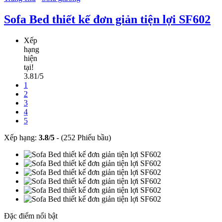
Sofa Bed thiết kế đơn giản tiện lợi SF602
Xếp
hạng
hiện
tại!
3.81/5
1
2
3
4
5
Xếp hạng:
3.8
/
5
-
(252 Phiếu bầu)
Đặc điểm nổi bật