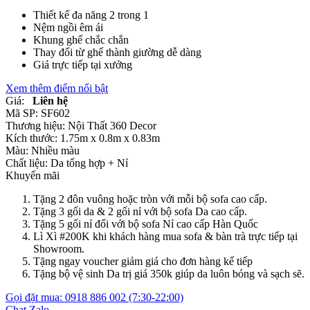
Thiết kế đa năng 2 trong 1
Nệm ngồi êm ái
Khung ghế chắc chắn
Thay đổi từ ghế thành giường dễ dàng
Giá trực tiếp tại xưởng
Xem thêm điểm nổi bật
Giá:
Liên hệ
Mã SP:
SF602
Thương hiệu:
Nội Thất 360 Decor
Kích thước:
1.75m x 0.8m x 0.83m
Màu:
Nhiều màu
Chất liệu:
Da tổng hợp +
Nỉ
Khuyến mãi
Tặng 2 đôn vuông hoặc tròn với mỗi bộ sofa cao cấp.
Tặng 3 gối da & 2 gối nỉ với bộ sofa Da cao cấp.
Tặng 5 gối nỉ đối với bộ sofa Nỉ cao cấp Hàn Quốc
Lì Xì #200K khi khách hàng mua sofa & bàn trà trực tiếp tại
Showroom.
Tặng ngay voucher giảm giá cho đơn hàng kế tiếp
Tặng bộ vệ sinh Da trị giá 350k giúp da luôn bóng và sạch sẽ.
Gọi đặt mua:
0918 886 002
(7:30-22:00)
Chat Zalo