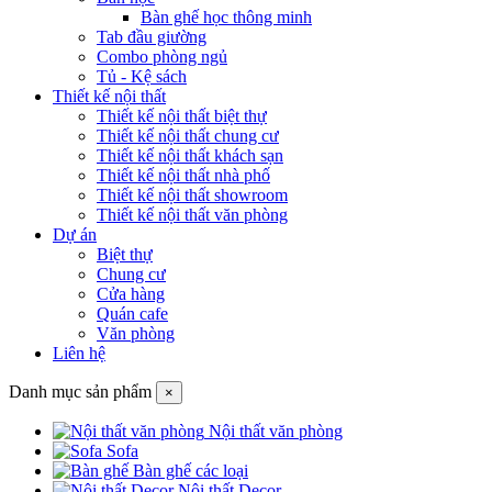
Bàn ghế học thông minh
Tab đầu giường
Combo phòng ngủ
Tủ - Kệ sách
Thiết kế nội thất
Thiết kế nội thất biệt thự
Thiết kế nội thất chung cư
Thiết kế nội thất khách sạn
Thiết kế nội thất nhà phố
Thiết kế nội thất showroom
Thiết kế nội thất văn phòng
Dự án
Biệt thự
Chung cư
Cửa hàng
Quán cafe
Văn phòng
Liên hệ
Danh mục sản phẩm
×
Nội thất văn phòng
Sofa
Bàn ghế các loại
Nội thất Decor