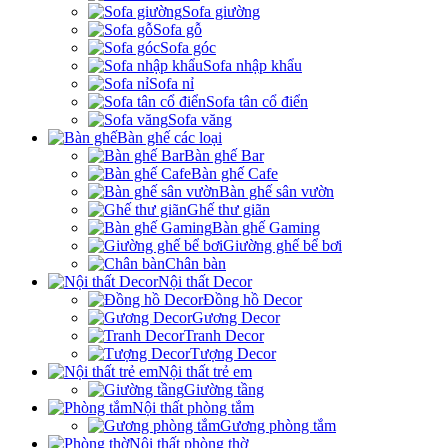
Sofa giường
Sofa gỗ
Sofa góc
Sofa nhập khẩu
Sofa nỉ
Sofa tân cổ điển
Sofa văng
Bàn ghế các loại
Bàn ghế Bar
Bàn ghế Cafe
Bàn ghế sân vườn
Ghế thư giãn
Bàn ghế Gaming
Giường ghế bể bơi
Chân bàn
Nội thất Decor
Đồng hồ Decor
Gương Decor
Tranh Decor
Tượng Decor
Nội thất trẻ em
Giường tầng
Nội thất phòng tắm
Gương phòng tắm
Nội thất phòng thờ