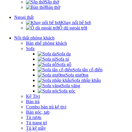
Sập thờ
Bàn thờ
Ngoại thất
Khay nổi bể bơi
Ô dù ngoài trời
Nội thất phòng khách
Bàn ghế phòng khách
Sofa
Sofa da
Sofa nỉ
Sofa gỗ
Sofa tân cổ điển
Sofa giường
Sofa nhập khẩu
Sofa văng
Sofa góc
Kệ Tivi
Bàn trà
Combo bàn trà kệ tivi
Bàn góc, tab
Tủ rượu
Tủ trang trí
Tủ kệ giầy