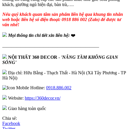
khách, giường ngủ hiện đại, bàn trà,….
Nếu quý khách quan tâm sản phẩm liên hệ qua khung tin nhắn
web hoặc liên hệ số điện thoại: 0918 886 002 (Zalo) để được tư
vấn nhé!
Mọi thông tin chi tiết xin liên hệ:
❤️
—————————————————————
NỘI THẤT 360 DECOR
-
'NÂNG TẦM KHÔNG GIAN
SỐNG'
Địa chỉ: Hữu Bằng - Thạch Thất - Hà Nội (Xã Tây Phương - TP
Hà Nội)
Hotline:
0918.886.002
Website:
https://360decor.vn/
Giao hàng toàn quốc
Chia sẻ:
Facebook
Twitter