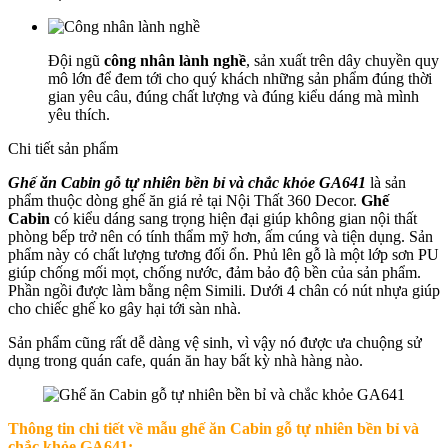
Đội ngũ
công nhân lành nghề
, sản xuất trên dây chuyền quy
mô lớn để đem tới cho quý khách những sản phẩm đúng thời
gian yêu câu, đúng chất lượng và đúng kiểu dáng mà mình
yêu thích.
Chi tiết sản phẩm
Ghế ăn Cabin gỗ tự nhiên bền bỉ và chắc khỏe GA641
là sản
phẩm thuộc dòng ghế ăn giá rẻ tại Nội Thất 360 Decor.
Ghế
Cabin
có kiểu dáng sang trọng hiện đại giúp không gian nội thất
phòng bếp trở nên có tính thẩm mỹ hơn, ấm cúng và tiện dụng. Sản
phẩm này có chất lượng tương đối ổn. Phủ lên gỗ là một lớp sơn PU
giúp chống mối mọt, chống nước, đảm bảo độ bền của sản phẩm.
Phần ngồi được làm bằng nệm Simili. Dưới 4 chân có nút nhựa giúp
cho chiếc ghế ko gây hại tới sàn nhà.
Sản phẩm cũng rất dễ dàng vệ sinh, vì vậy nó được ưa chuộng sử
dụng trong quán cafe, quán ăn hay bất kỳ nhà hàng nào.
Thông tin chi tiết về mẫu ghế ăn Cabin gỗ tự nhiên bền bỉ và
chắc khỏe GA641: