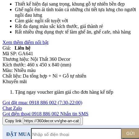
Thiết kế hiện đại sang trọng, khung gỗ tự nhiên bền đẹp
Ghế ngồi êm ái tính toán cả những chi tiết tựa lưng cho người
ngồi đau lưng
Cảm giác ngồi rất tuyệt vời
Rất đa dạng màu sắc kích thước, giá thành rẻ
Rất nhiều ứng dụng thực tế làm ghế ăn, ghế cafe, nhà hàng
Xem thêm điểm nổi bật
Giá:
Liên hệ
Mã SP:
GA641
Thương hiệu:
Nội Thất 360 Decor
Kích thước:
460 x 450 x 840 (mm)
Màu:
Nhiều màu
Chất liệu:
Da tổng hợp +
Nỉ +
Gỗ tự nhiên
Khuyến mãi
Tặng ngay voucher giảm giá cho đơn hàng kế tiếp
Gọi đặt mua:
0918 886 002
(7:30-22:00)
Chat Zalo
Gọi điện thoại
0918 886 002
Nhắn tin SMS
Copy link
GỬI
ĐẶT MUA