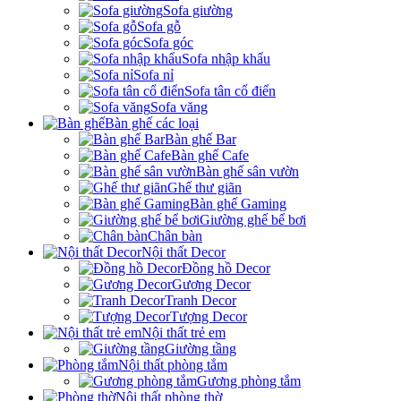
Sofa giường
Sofa gỗ
Sofa góc
Sofa nhập khẩu
Sofa nỉ
Sofa tân cổ điển
Sofa văng
Bàn ghế các loại
Bàn ghế Bar
Bàn ghế Cafe
Bàn ghế sân vườn
Ghế thư giãn
Bàn ghế Gaming
Giường ghế bể bơi
Chân bàn
Nội thất Decor
Đồng hồ Decor
Gương Decor
Tranh Decor
Tượng Decor
Nội thất trẻ em
Giường tầng
Nội thất phòng tắm
Gương phòng tắm
Nội thất phòng thờ