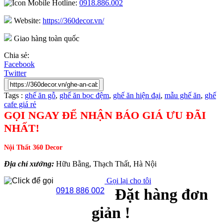
Hotline:
0918.886.002
Website:
https://360decor.vn/
Giao hàng toàn quốc
Chia sẻ:
Facebook
Twitter
Tags :
ghế ăn gỗ
,
ghế ăn bọc đệm
,
ghế ăn hiện đại
,
mẫu ghế ăn
,
ghế
cafe giá rẻ
GỌI NGAY ĐỂ NHẬN BÁO GIÁ ƯU ĐÃI
NHẤT!
Nội Thất 360 Decor
Địa chỉ xưởng:
Hữu Bằng, Thạch Thất, Hà Nội
Gọi lại cho tôi
Đặt hàng đơn
0918 886 002
giản !