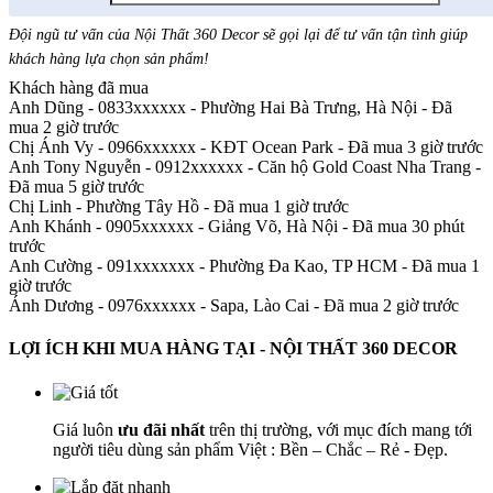
Đội ngũ tư vấn của Nội Thất 360 Decor sẽ gọi lại để tư vấn tận tình giúp
khách hàng lựa chọn sản phẩm
!
Khách hàng đã mua
Anh Dũng - 0833xxxxxx
-
Phường Hai Bà Trưng, Hà Nội - Đã
mua 2 giờ trước
Chị Ánh Vy - 0966xxxxxx
-
KĐT Ocean Park - Đã mua 3 giờ trước
Anh Tony Nguyễn - 0912xxxxxx
-
Căn hộ Gold Coast Nha Trang -
Đã mua 5 giờ trước
Chị Linh
-
Phường Tây Hồ - Đã mua 1 giờ trước
Anh Khánh - 0905xxxxxx
-
Giảng Võ, Hà Nội - Đã mua 30 phút
trước
Anh Cường - 091xxxxxxx
-
Phường Đa Kao, TP HCM - Đã mua 1
giờ trước
Ánh Dương - 0976xxxxxx
-
Sapa, Lào Cai - Đã mua 2 giờ trước
LỢI ÍCH KHI MUA HÀNG TẠI - NỘI THẤT 360 DECOR
Giá luôn
ưu đãi nhất
trên thị trường, với mục đích mang tới
người tiêu dùng sản phẩm Việt : Bền – Chắc – Rẻ - Đẹp.