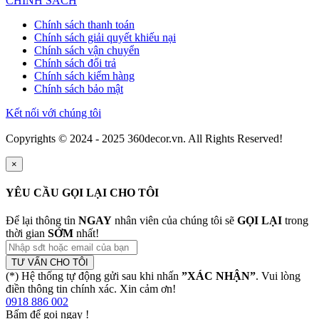
CHÍNH SÁCH
Chính sách thanh toán
Chính sách giải quyết khiếu nại
Chính sách vận chuyển
Chính sách đổi trả
Chính sách kiểm hàng
Chính sách bảo mật
Kết nối với chúng tôi
Copyrights © 2024 - 2025 360decor.vn. All Rights Reserved!
×
YÊU CẦU GỌI LẠI CHO TÔI
Để lại thông tin
NGAY
nhân viên của chúng tôi sẽ
GỌI LẠI
trong
thời gian
SỚM
nhất!
TƯ VẤN CHO TÔI
(*) Hệ thống tự động gửi sau khi nhấn
”XÁC NHẬN”
. Vui lòng
điền thông tin chính xác. Xin cảm ơn!
0918 886 002
Bấm để gọi ngay
!