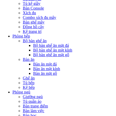
Tủ kệ giầy
Bàn Console
Xích đu
Combo xích đu mây
Bàn ghế mây
Đồng hồ cây
Kệ trang trí
Phòng bếp
Bộ bàn ghế ăn
Bộ bàn ghế ăn mặt đá
Bộ bàn ghế ăn mặt kính
Bộ bàn ghế ăn mặt gỗ
Bàn ăn
Bàn ăn mặt đá
Bàn ăn mặt kính
Bàn ăn mặt gỗ
Ghế ăn
Tủ bếp
Kệ bếp
Phòng ngủ
Giường ngủ
Tủ quần áo
Bàn trang điểm
Bàn làm việc
Bàn học