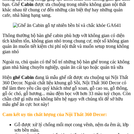
bạn. Ghế
Cabin
được ưa chuộng trong nhiều không gian nội thất
khác nhau từ chung cư đến những căn biệt thự hay những quán
cafe, nhà hàng hạng sang.
Thông thường bộ bàn ghế cabin phù hợp với không gian có diện
tích khiêm tốn, không gian nhỏ trong chung cư, một số không gian
quán ăn muốn tiết kiệm chi phí nội thất và muốn setup trong không
gian nhỏ
Ngoài ra, chủ quán có thể bố trí những bộ bàn ghế trong các không
gian nhà hàng chuyên nghiệp, quán ăn cải tạo hoặc quán trà sữa
Hiện
ghế
Cabin
đang là mẫu ghế rất được ưa chuộng tại Nội Thất
360 Decor. Ngoài chất liệu khung gỗ Sồi, Nội Thất 360 Decor có
thể làm theo yêu cầu quý khách như gỗ xoan, gỗ cao su, gỗ thông,
gỗ óc chó, gỗ hương... màu đệm bọc với hơn 33 màu tuỳ chọn. Còn
chần chữ gì nữa mà không liên hệ ngay với chúng tôi để sở hữu
mẫu ghế ăn cực hot này!
Cam kết uy tín chất lượng của Nội Thất 360 Decor:
Gỗ được xử lý chống mối mọt cong vênh, nệm da êm ái, lớp
sơn bền màu.