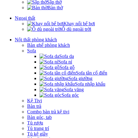
Sập thờ
Bàn thờ
Ngoại thất
Khay nổi bể bơi
Ô dù ngoài trời
Nội thất phòng khách
Bàn ghế phòng khách
Sofa
Sofa da
Sofa nỉ
Sofa gỗ
Sofa tân cổ điển
Sofa giường
Sofa nhập khẩu
Sofa văng
Sofa góc
Kệ Tivi
Bàn trà
Combo bàn trà kệ tivi
Bàn góc, tab
Tủ rượu
Tủ trang trí
Tủ kệ giầy