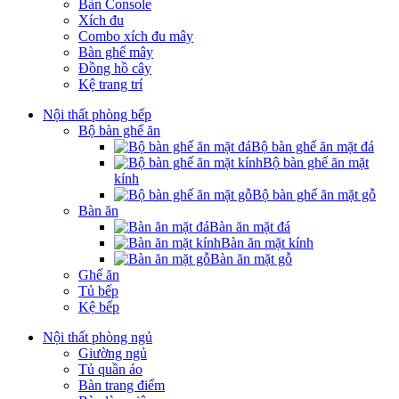
Bàn Console
Xích đu
Combo xích đu mây
Bàn ghế mây
Đồng hồ cây
Kệ trang trí
Nội thất phòng bếp
Bộ bàn ghế ăn
Bộ bàn ghế ăn mặt đá
Bộ bàn ghế ăn mặt
kính
Bộ bàn ghế ăn mặt gỗ
Bàn ăn
Bàn ăn mặt đá
Bàn ăn mặt kính
Bàn ăn mặt gỗ
Ghế ăn
Tủ bếp
Kệ bếp
Nội thất phòng ngủ
Giường ngủ
Tủ quần áo
Bàn trang điểm