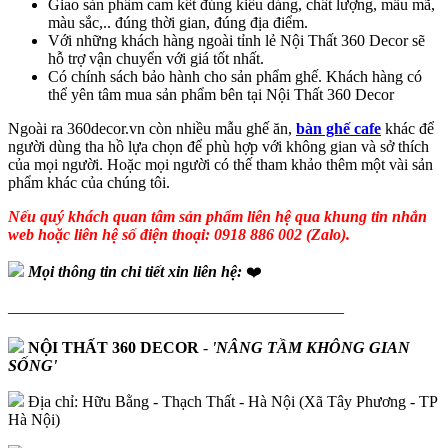
Giao sản phẩm cam kết đúng kiểu dáng, chất lượng, mẫu mã,
màu sắc,.. đúng thời gian, đúng địa điểm.
Với những khách hàng ngoài tỉnh lẻ Nội Thất 360 Decor sẽ
hỗ trợ vận chuyển với giá tốt nhất.
Có chính sách bảo hành cho sản phẩm ghế. Khách hàng có
thể yên tâm mua sản phẩm bên tại Nội Thất 360 Decor
Ngoài ra 360decor.vn còn nhiều mẫu ghế ăn,
bàn ghế cafe
khác để
người dùng tha hồ lựa chọn để phù hợp với không gian và sở thích
của mọi người. Hoặc mọi người có thế tham khảo thêm một vài sản
phẩm khác của chúng tôi.
Nếu quý khách quan tâm sản phẩm liên hệ qua khung tin nhắn
web hoặc liên hệ số điện thoại: 0918 886 002 (Zalo).
Mọi thông tin chi tiết xin liên hệ:
❤️
—————————————————————
NỘI THẤT 360 DECOR
-
'NÂNG TẦM KHÔNG GIAN
SỐNG'
Địa chỉ: Hữu Bằng - Thạch Thất - Hà Nội (Xã Tây Phương - TP
Hà Nội)