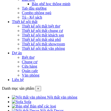
Bàn ghế học thông minh
Tab đầu giường
Combo phòng ngủ
Tủ - Kệ sách
Thiết kế nội thất
Thiết kế nội thất biệt thự
Thiết kế nội thất chung cư
Thiết kế nội thất khách sạn
Thiết kế nội thất nhà phố
Thiết kế nội thất showroom
Thiết kế nội thất văn phòng
Dự án
Biệt thự
Chung cư
Cửa hàng
Quán cafe
Văn phòng
Liên hệ
Danh mục sản phẩm
×
Nội thất văn phòng
Sofa
Bàn ghế các loại
Nội thất Decor