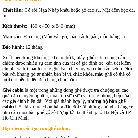
Chất liệu:
Gỗ sồi Nga Nhập khẩu hoặc gỗ cao su, Mặt đệm bọc da,
nỉ
Kích thước:
460 x 450 x 840 (mm)
Màu sắc:
Đa dạng (
Màu vân gỗ, màu cánh gián, màu trắng...)
Bảo hành:
12 tháng
Xuất hiện trong khoảng 10 năm trở lại đây, ghế cabin đang dần
chiếm được nhiều sự cảm tình của tất cả gia đình trẻ, cần tiết kiệm
chi phí và trở thành dòng ghế bán chạy tùy vào nhu cầu setup. Nổi
bật với khung gỗ tự nhiên bền bỉ và chắc khỏe, mẫu ghế có thể có
tuổi thọ bền bỉ lên đến hàng chục năm.
Ghế cabin
là một trong những dòng ghế được ưa chuộng tại các
quán ăn chuyên nghiệp, quán trà sữa sữa và trong phòng bếp của
các gia đình hiện đâị. Với giá thành hợp lý,
những bộ bàn ghế
cabin
luôn là sự lựa chọn hàng đầu đối với những chủ nhà hàng có
nhu cầu mua bàn ghế gỗ số lượng lớn tại thành phố Hà Nội và TP
Hồ Chí Minh
Đặc điểm cấu tạo của ghế cabin: