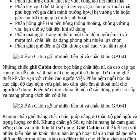
Phần tựa lưng được thiết kế vuốt cong tạo nét mềm mại
Phần tay vịn Ghế không có tay vịn, tạo cảm giác thoải mái,
phù hợp với gia đình tránh trường hpwj bị vướng víu hoặc
gây cản trở trong quá trình sinh hoạt
Phần hông ghế Hai bên hông thông thoáng, không vứớng
víu, hạn chế sự bất tiện khi sử dụng
Phần mặt ngồi Trang bị thêm một tấm đệm ngồi êm ái và
mượt mà, chất liệu đa dạng phong phú nhiều lựa chọn
Phần gầm ghế đến mặt đất không quá cao, vừa tầm ngồi
Những chiếc
ghế Cabin
được bọc bằng chất liệu nỉ, da cao cấp tạo
cảm giác dễ chịu và thoải mái cho người sử dụng. Tựa lưng ghế
thiết kế vừa vặn với chiều cao người Việt. Phần nệm ngồi bọc da
cao cấp, độ dày nệm vừa phải tạo cảm giác êm ái thoải mái cho
người sử dụng. Kiểu tựa lưng chỉ xuất hiện ở các dòng ghế cao cấp
và mang phong cách tân cổ điển.
Khung chân ghế thẳng chắc chắn, giúp nâng đỡ toàn bộ ghế ngồi và
trọng lượng cơ thể. Khung chân gỗ Sồi tự nhiên mang lại cảm giác
vững chắc và tự tin hơn khi sử dụng.
Ghế
Cabin
có thể kết hợp với
nhiều kiểu bàn ăn khác nhau: bàn ăn gỗ hoặc bàn ăn mặt đá tạo nên
những đặc trưng riêng, giúp tạo điểm nhấn cho không gian gia đình