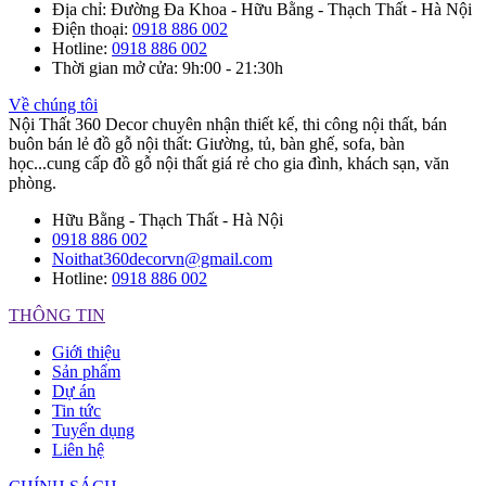
Địa chỉ
: Đường Đa Khoa - Hữu Bằng - Thạch Thất - Hà Nội
Điện thoại
:
0918 886 002
Hotline
:
0918 886 002
Thời gian mở cửa
: 9h:00 - 21:30h
Về chúng tôi
Nội Thất 360 Decor chuyên nhận thiết kế, thi công nội thất, bán
buôn bán lẻ đồ gỗ nội thất: Giường, tủ, bàn ghế, sofa, bàn
học...cung cấp đồ gỗ nội thất giá rẻ cho gia đình, khách sạn, văn
phòng.
Hữu Bằng - Thạch Thất - Hà Nội
0918 886 002
Noithat360decorvn@gmail.com
Hotline:
0918 886 002
THÔNG TIN
Giới thiệu
Sản phẩm
Dự án
Tin tức
Tuyển dụng
Liên hệ