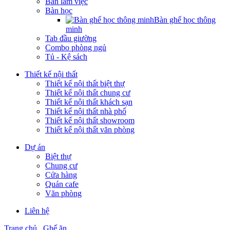
Bàn làm việc
Bàn học
Bàn ghế học thông
minh
Tab đầu giường
Combo phòng ngủ
Tủ - Kệ sách
Thiết kế nội thất
Thiết kế nội thất biệt thự
Thiết kế nội thất chung cư
Thiết kế nội thất khách sạn
Thiết kế nội thất nhà phố
Thiết kế nội thất showroom
Thiết kế nội thất văn phòng
Dự án
Biệt thự
Chung cư
Cửa hàng
Quán cafe
Văn phòng
Liên hệ
Trang chủ
Ghế ăn