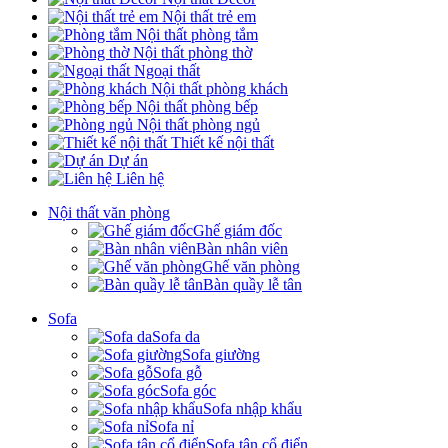
Nội thất trẻ em
Nội thất phòng tắm
Nội thất phòng thờ
Ngoại thất
Nội thất phòng khách
Nội thất phòng bếp
Nội thất phòng ngủ
Thiết kế nội thất
Dự án
Liên hệ
Nội thất văn phòng
Ghế giám đốc
Bàn nhân viên
Ghế văn phòng
Bàn quầy lễ tân
Sofa
Sofa da
Sofa giường
Sofa gỗ
Sofa góc
Sofa nhập khẩu
Sofa nỉ
Sofa tân cổ điển