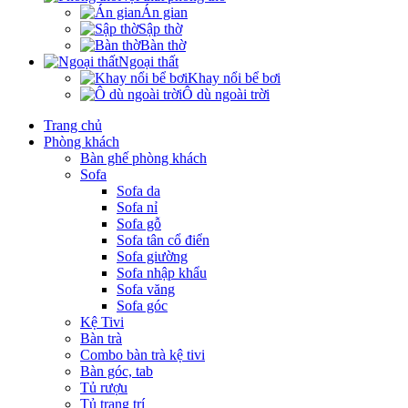
Án gian
Sập thờ
Bàn thờ
Ngoại thất
Khay nổi bể bơi
Ô dù ngoài trời
Trang chủ
Phòng khách
Bàn ghế phòng khách
Sofa
Sofa da
Sofa nỉ
Sofa gỗ
Sofa tân cổ điển
Sofa giường
Sofa nhập khẩu
Sofa văng
Sofa góc
Kệ Tivi
Bàn trà
Combo bàn trà kệ tivi
Bàn góc, tab
Tủ rượu
Tủ trang trí