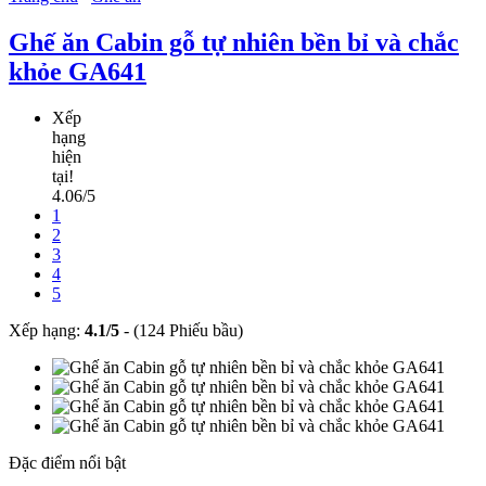
Ghế ăn Cabin gỗ tự nhiên bền bỉ và chắc
khỏe GA641
Xếp
hạng
hiện
tại!
4.06/5
1
2
3
4
5
Xếp hạng:
4.1
/
5
-
(124 Phiếu bầu)
Đặc điểm nổi bật