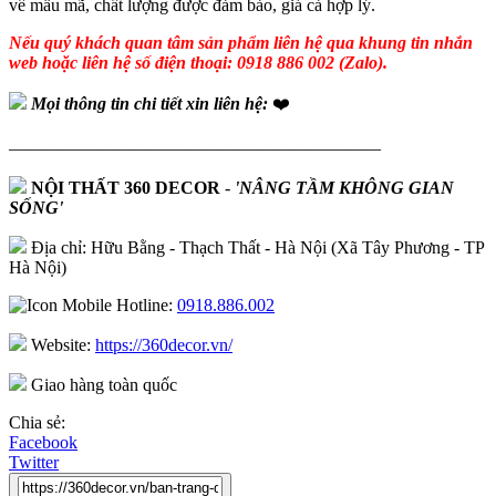
về mẫu mã, chất lượng được đảm bảo, giá cả hợp lý.
Nếu quý khách quan tâm sản phẩm liên hệ qua khung tin nhắn
web hoặc liên hệ số điện thoại: 0918 886 002 (Zalo).
Mọi thông tin chi tiết xin liên hệ:
❤️
—————————————————————
NỘI THẤT 360 DECOR
-
'NÂNG TẦM KHÔNG GIAN
SỐNG'
Địa chỉ: Hữu Bằng - Thạch Thất - Hà Nội (Xã Tây Phương - TP
Hà Nội)
Hotline:
0918.886.002
Website:
https://360decor.vn/
Giao hàng toàn quốc
Chia sẻ:
Facebook
Twitter