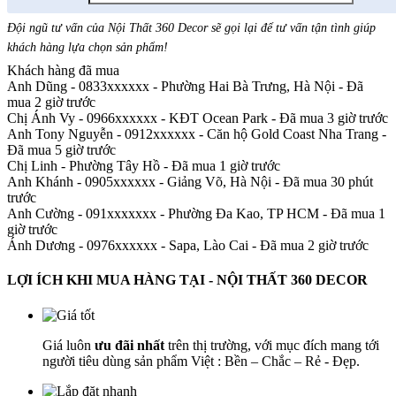
Đội ngũ tư vấn của Nội Thất 360 Decor sẽ gọi lại để tư vấn tận tình giúp
khách hàng lựa chọn sản phẩm
!
Khách hàng đã mua
Anh Dũng - 0833xxxxxx
-
Phường Hai Bà Trưng, Hà Nội - Đã
mua 2 giờ trước
Chị Ánh Vy - 0966xxxxxx
-
KĐT Ocean Park - Đã mua 3 giờ trước
Anh Tony Nguyễn - 0912xxxxxx
-
Căn hộ Gold Coast Nha Trang -
Đã mua 5 giờ trước
Chị Linh
-
Phường Tây Hồ - Đã mua 1 giờ trước
Anh Khánh - 0905xxxxxx
-
Giảng Võ, Hà Nội - Đã mua 30 phút
trước
Anh Cường - 091xxxxxxx
-
Phường Đa Kao, TP HCM - Đã mua 1
giờ trước
Ánh Dương - 0976xxxxxx
-
Sapa, Lào Cai - Đã mua 2 giờ trước
LỢI ÍCH KHI MUA HÀNG TẠI - NỘI THẤT 360 DECOR
Giá luôn
ưu đãi nhất
trên thị trường, với mục đích mang tới
người tiêu dùng sản phẩm Việt : Bền – Chắc – Rẻ - Đẹp.