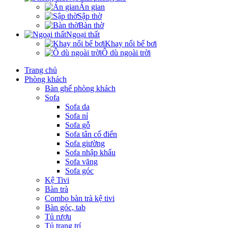
Án gian
Sập thờ
Bàn thờ
Ngoại thất
Khay nổi bể bơi
Ô dù ngoài trời
Trang chủ
Phòng khách
Bàn ghế phòng khách
Sofa
Sofa da
Sofa nỉ
Sofa gỗ
Sofa tân cổ điển
Sofa giường
Sofa nhập khẩu
Sofa văng
Sofa góc
Kệ Tivi
Bàn trà
Combo bàn trà kệ tivi
Bàn góc, tab
Tủ rượu
Tủ trang trí