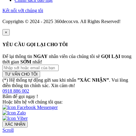
Chính sách bảo mật
Kết nối với chúng tôi
Copyrights © 2024 - 2025 360decor.vn. All Rights Reserved!
×
YÊU CẦU GỌI LẠI CHO TÔI
Để lại thông tin
NGAY
nhân viên của chúng tôi sẽ
GỌI LẠI
trong
thời gian
SỚM
nhất!
TƯ VẤN CHO TÔI
(*) Hệ thống tự động gửi sau khi nhấn
”XÁC NHẬN”
. Vui lòng
điền thông tin chính xác. Xin cảm ơn!
0918 886 002
Bấm để gọi ngay
!
Hoặc liên hệ với chúng tôi qua:
XÁC NHẬN
Scroll