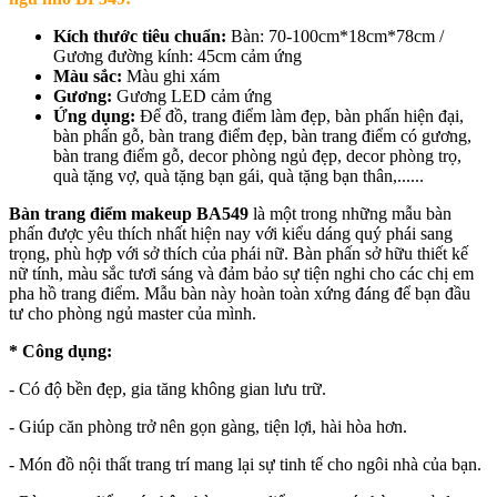
Kích thước tiêu chuẩn:
Bàn: 70-100cm*18cm*78cm /
Gương đường kính: 45cm cảm ứng
Màu sắc:
Màu ghi xám
Gương:
Gương LED cảm ứng
Ứng dụng:
Để đồ, trang điểm làm đẹp, bàn phấn hiện đại,
bàn phấn gỗ, bàn trang điểm đẹp, bàn trang điểm có gương,
bàn trang điểm gỗ, decor phòng ngủ đẹp, decor phòng trọ,
quà tặng vợ, quà tặng bạn gái, quà tặng bạn thân,......
Bàn trang điểm makeup BA549
là một trong những mẫu bàn
phấn được yêu thích nhất hiện nay với kiểu dáng quý phái sang
trọng, phù hợp với sở thích của phái nữ. Bàn phấn sở hữu thiết kế
nữ tính, màu sắc tươi sáng và đảm bảo sự tiện nghi cho các chị em
pha hồ trang điểm. Mẫu bàn này hoàn toàn xứng đáng để bạn đầu
tư cho phòng ngủ master của mình.
* Công dụng:
- Có độ bền đẹp, gia tăng không gian lưu trữ.
- Giúp căn phòng trở nên gọn gàng, tiện lợi, hài hòa hơn.
- Món đồ nội thất trang trí mang lại sự tinh tế cho ngôi nhà của bạn.