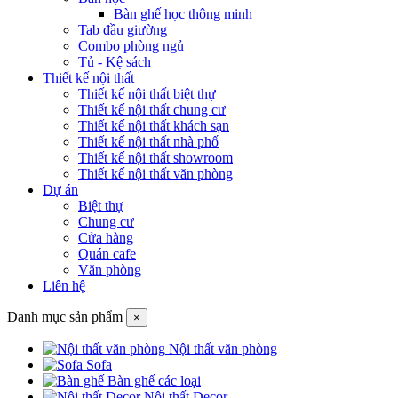
Bàn ghế học thông minh
Tab đầu giường
Combo phòng ngủ
Tủ - Kệ sách
Thiết kế nội thất
Thiết kế nội thất biệt thự
Thiết kế nội thất chung cư
Thiết kế nội thất khách sạn
Thiết kế nội thất nhà phố
Thiết kế nội thất showroom
Thiết kế nội thất văn phòng
Dự án
Biệt thự
Chung cư
Cửa hàng
Quán cafe
Văn phòng
Liên hệ
Danh mục sản phẩm
×
Nội thất văn phòng
Sofa
Bàn ghế các loại
Nội thất Decor