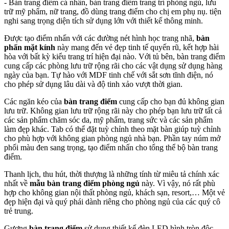
- Bàn trang điểm cá nhân, bàn trang điểm trang trí phòng ngủ, lưu
trữ mỹ phẩm, nữ trang, đồ dùng trang điểm cho chị em phụ nụ. tiện
nghi sang trọng diện tích sử dụng lớn với thiết kế thông minh.
Được tạo điểm nhấn với các đường nét hình học trang nhã,
bàn
phấn mặt kính
này mang đến vẻ đẹp tinh tế quyến rũ, kết hợp hài
hòa với bất kỳ kiểu trang trí hiện đại nào. Với tủ bên, bàn trang điểm
cung cấp các phòng lưu trữ rộng rãi cho các vật dụng sử dụng hàng
ngày của bạn. Tự hào với MDF tinh chế với sắt sơn tĩnh điện, nó
cho phép sử dụng lâu dài và độ tinh xảo vượt thời gian.
Các ngăn kéo của
bàn trang điểm
cung cấp cho bạn đủ không gian
lưu trữ. Không gian lưu trữ rộng rãi này cho phép bạn lưu trữ tất cả
các sản phẩm chăm sóc da, mỹ phẩm, trang sức và các sản phẩm
làm đẹp khác. Tab có thể đặt tuỳ chỉnh theo mặt bàn giúp tuỳ chỉnh
cho phù hợp với không gian phòng ngủ nhà bạn. Phần tay núm mở
phối màu đen sang trọng, tạo điểm nhấn cho tổng thể bộ bàn trang
điểm.
Thanh lịch, thu hút, thời thượng là những tính từ miêu tả chính xác
nhất về
mẫu bàn trang điểm phòng ngủ
này. Vì vậy, nó rất phù
hợp cho không gian nội thất phòng ngủ, khách sạn, resort,… Một vẻ
đẹp hiện đại và quý phái dành riêng cho phòng ngủ của các quý cô
trẻ trung.
Gương
bàn trang điểm
sử dụng thiết kế đèn LED hình tròn độc