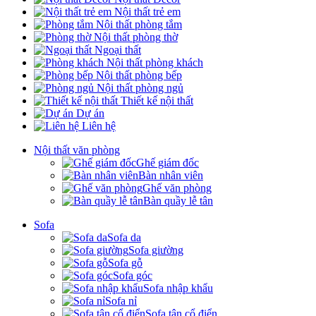
Nội thất trẻ em
Nội thất phòng tắm
Nội thất phòng thờ
Ngoại thất
Nội thất phòng khách
Nội thất phòng bếp
Nội thất phòng ngủ
Thiết kế nội thất
Dự án
Liên hệ
Nội thất văn phòng
Ghế giám đốc
Bàn nhân viên
Ghế văn phòng
Bàn quầy lễ tân
Sofa
Sofa da
Sofa giường
Sofa gỗ
Sofa góc
Sofa nhập khẩu
Sofa nỉ
Sofa tân cổ điển