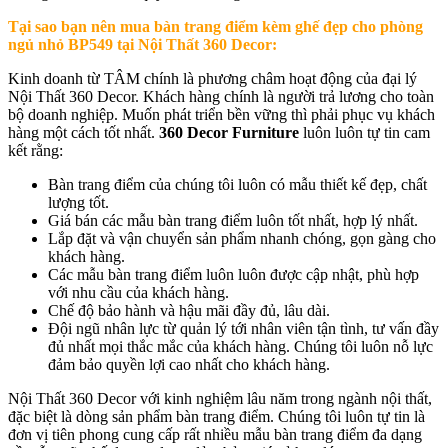
Tại sao bạn nên mua b
àn trang điểm kèm ghế đẹp cho phòng
ngủ nhỏ BP549
tại Nội Thất 360 Decor:
Kinh doanh từ TÂM chính là phương châm hoạt động của đại lý
Nội Thất 360 Decor. Khách hàng chính là người trả lương cho toàn
bộ doanh nghiệp. Muốn phát triển bền vững thì phải phục vụ khách
hàng một cách tốt nhất.
360 Decor Furniture
luôn luôn tự tin cam
kết rằng:
Bàn trang điểm của chúng tôi luôn có mẫu thiết kế đẹp, chất
lượng tốt.
Giá bán các mẫu bàn trang điểm luôn tốt nhất, hợp lý nhất.
Lắp đặt và vận chuyển sản phẩm nhanh chóng, gọn gàng cho
khách hàng.
Các mẫu bàn trang điểm luôn luôn được cập nhật, phù hợp
với nhu cầu của khách hàng.
Chế độ bảo hành và hậu mãi đầy đủ, lâu dài.
Đội ngũ nhân lực từ quản lý tới nhân viên tận tình, tư vấn đầy
đủ nhất mọi thắc mắc của khách hàng. Chúng tôi luôn nỗ lực
đảm bảo quyền lợi cao nhất cho khách hàng.
Nội Thất 360 Decor với kinh nghiệm lâu năm trong ngành nội thất,
đặc biệt là dòng sản phẩm bàn trang điểm. Chúng tôi luôn tự tin là
đơn vị tiên phong cung cấp rất nhiều mẫu bàn trang điểm đa dạng