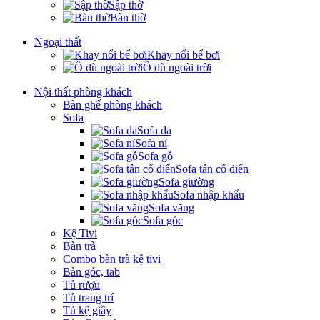
Sập thờ
Bàn thờ
Ngoại thất
Khay nổi bể bơi
Ô dù ngoài trời
Nội thất phòng khách
Bàn ghế phòng khách
Sofa
Sofa da
Sofa nỉ
Sofa gỗ
Sofa tân cổ điển
Sofa giường
Sofa nhập khẩu
Sofa văng
Sofa góc
Kệ Tivi
Bàn trà
Combo bàn trà kệ tivi
Bàn góc, tab
Tủ rượu
Tủ trang trí
Tủ kệ giầy