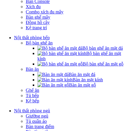
Bàn Console
Xích đu
Combo xích đu mây
Bàn ghế mây
Đồng hồ cây
Kệ trang trí
Nội thất phòng bếp
Bộ bàn ghế ăn
Bộ bàn ghế ăn mặt đá
Bộ bàn ghế ăn mặt
kính
Bộ bàn ghế ăn mặt gỗ
Bàn ăn
Bàn ăn mặt đá
Bàn ăn mặt kính
Bàn ăn mặt gỗ
Ghế ăn
Tủ bếp
Kệ bếp
Nội thất phòng ngủ
Giường ngủ
Tủ quần áo
Bàn trang điểm