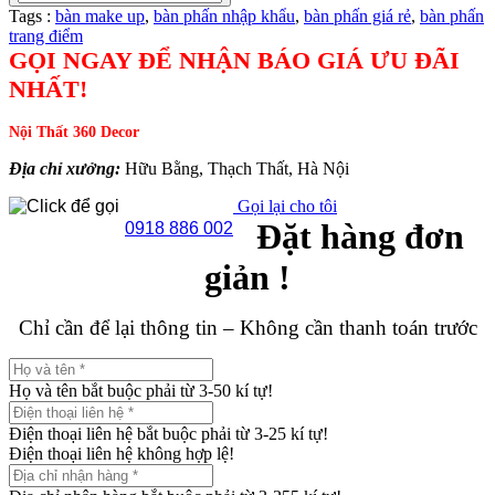
Tags :
bàn make up
,
bàn phấn nhập khẩu
,
bàn phấn giá rẻ
,
bàn phấn
trang điểm
GỌI NGAY ĐỂ NHẬN BÁO GIÁ ƯU ĐÃI
NHẤT!
Nội Thất 360 Decor
Địa chỉ xưởng:
Hữu Bằng, Thạch Thất, Hà Nội
Gọi lại cho tôi
Đặt hàng đơn
0918 886 002
giản !
Chỉ cần để lại thông tin – Không cần thanh toán trước
Họ và tên bắt buộc phải từ 3-50 kí tự!
Điện thoại liên hệ bắt buộc phải từ 3-25 kí tự!
Điện thoại liên hệ không hợp lệ!