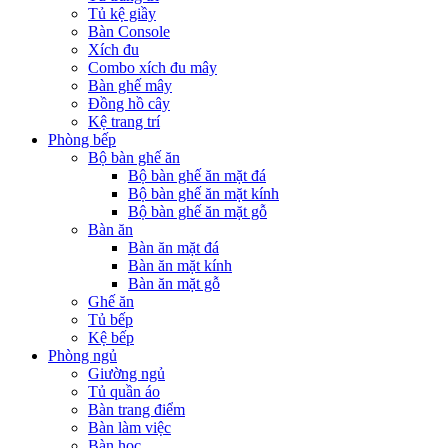
Tủ kệ giầy
Bàn Console
Xích đu
Combo xích đu mây
Bàn ghế mây
Đồng hồ cây
Kệ trang trí
Phòng bếp
Bộ bàn ghế ăn
Bộ bàn ghế ăn mặt đá
Bộ bàn ghế ăn mặt kính
Bộ bàn ghế ăn mặt gỗ
Bàn ăn
Bàn ăn mặt đá
Bàn ăn mặt kính
Bàn ăn mặt gỗ
Ghế ăn
Tủ bếp
Kệ bếp
Phòng ngủ
Giường ngủ
Tủ quần áo
Bàn trang điểm
Bàn làm việc
Bàn học