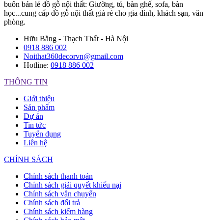
buôn bán lẻ đồ gỗ nội thất: Giường, tủ, bàn ghế, sofa, bàn
học...cung cấp đồ gỗ nội thất giá rẻ cho gia đình, khách sạn, văn
phòng.
Hữu Bằng - Thạch Thất - Hà Nội
0918 886 002
Noithat360decorvn@gmail.com
Hotline:
0918 886 002
THÔNG TIN
Giới thiệu
Sản phẩm
Dự án
Tin tức
Tuyển dụng
Liên hệ
CHÍNH SÁCH
Chính sách thanh toán
Chính sách giải quyết khiếu nại
Chính sách vận chuyển
Chính sách đổi trả
Chính sách kiểm hàng