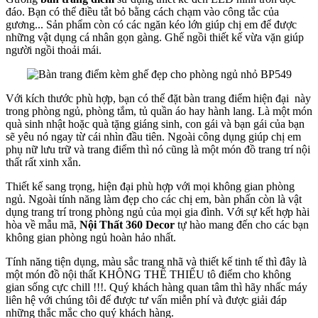
đáo. Bạn có thể điều tắt bỏ bằng cách chạm vào công tắc của
gương... Sản phẩm còn có các ngăn kéo lớn giúp chị em để được
những vật dụng cá nhân gọn gàng. Ghế ngồi thiết kế vừa vặn giúp
người ngồi thoải mái.
Với kích thước phù hợp, bạn có thể đặt bàn trang điểm hiện đại này
trong phòng ngủ, phòng tắm, tủ quần áo hay hành lang. Là một món
quà sinh nhật hoặc quà tặng giáng sinh, con gái và bạn gái của bạn
sẽ yêu nó ngay từ cái nhìn đầu tiên. Ngoài công dụng giúp chị em
phụ nữ lưu trữ và trang điểm thì nó cũng là một món đồ trang trí nội
thất rất xinh xắn.
Thiết kế sang trọng, hiện đại phù hợp với mọi không gian phòng
ngủ. Ngoài tính năng làm đẹp cho các chị em, bàn phấn còn là vật
dụng trang trí trong phòng ngủ của mọi gia đình. Với sự kết hợp hài
hòa về mẫu mã,
Nội Thất 360 Decor
tự hào mang đến cho các bạn
không gian phòng ngủ hoàn hảo nhất.
Tính năng tiện dụng, màu sắc trang nhã và thiết kế tinh tế thì đây là
một món đồ nội thất KHÔNG THỂ THIẾU tô điểm cho không
gian sống cực chill !!!. Quý khách hàng quan tâm thì hãy nhấc máy
liên hệ với chúng tôi để được tư vấn miễn phí và được giải đáp
những thắc mắc cho quý khách hàng.