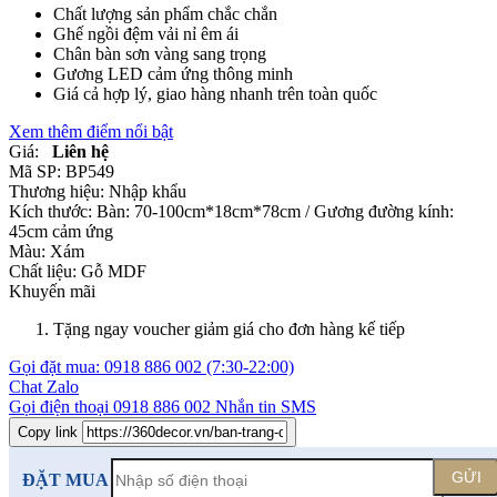
Chất lượng sản phẩm chắc chắn
Ghế ngồi đệm vải nỉ êm ái
Chân bàn sơn vàng sang trọng
Gương LED cảm ứng thông minh
Giá cả hợp lý, giao hàng nhanh trên toàn quốc
Xem thêm điểm nổi bật
Giá:
Liên hệ
Mã SP:
BP549
Thương hiệu:
Nhập khẩu
Kích thước:
Bàn: 70-100cm*18cm*78cm / Gương đường kính:
45cm cảm ứng
Màu:
Xám
Chất liệu:
Gỗ MDF
Khuyến mãi
Tặng ngay voucher giảm giá cho đơn hàng kế tiếp
Gọi đặt mua:
0918 886 002
(7:30-22:00)
Chat Zalo
Gọi điện thoại
0918 886 002
Nhắn tin SMS
Copy link
GỬI
ĐẶT MUA