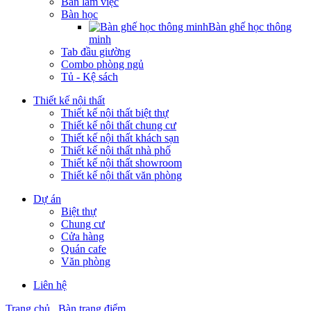
Bàn làm việc
Bàn học
Bàn ghế học thông
minh
Tab đầu giường
Combo phòng ngủ
Tủ - Kệ sách
Thiết kế nội thất
Thiết kế nội thất biệt thự
Thiết kế nội thất chung cư
Thiết kế nội thất khách sạn
Thiết kế nội thất nhà phố
Thiết kế nội thất showroom
Thiết kế nội thất văn phòng
Dự án
Biệt thự
Chung cư
Cửa hàng
Quán cafe
Văn phòng
Liên hệ
Trang chủ
Bàn trang điểm