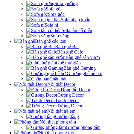
Sofa giường
Sofa gỗ
Sofa góc
Sofa nhập khẩu
Sofa nỉ
Sofa tân cổ điển
Sofa văng
Bàn ghế các loại
Bàn ghế Bar
Bàn ghế Cafe
Bàn ghế sân vườn
Ghế thư giãn
Bàn ghế Gaming
Giường ghế bể bơi
Chân bàn
Nội thất Decor
Đồng hồ Decor
Gương Decor
Tranh Decor
Tượng Decor
Nội thất trẻ em
Giường tầng
Nội thất phòng tắm
Gương phòng tắm
Nội thất phòng thờ