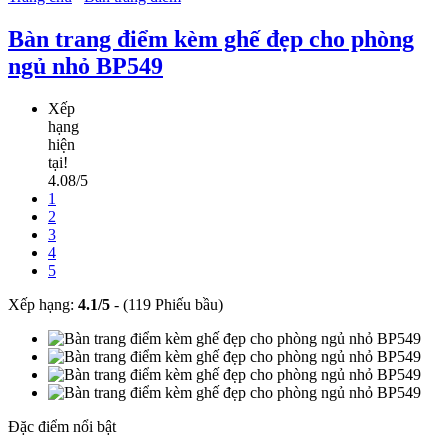
Bàn trang điểm kèm ghế đẹp cho phòng
ngủ nhỏ BP549
Xếp
hạng
hiện
tại!
4.08/5
1
2
3
4
5
Xếp hạng:
4.1
/
5
-
(119 Phiếu bầu)
Đặc điểm nổi bật