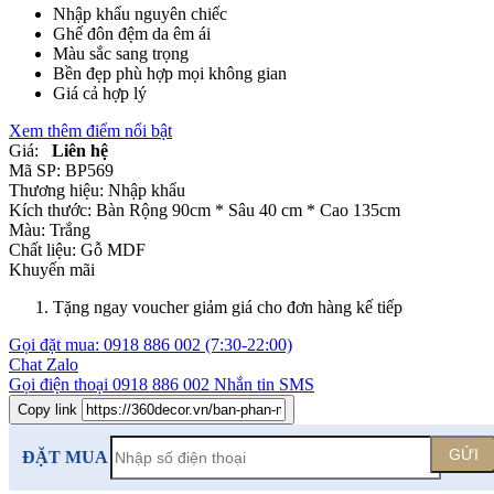
Nhập khẩu nguyên chiếc
Ghế đôn đệm da êm ái
Màu sắc sang trọng
Bền đẹp phù hợp mọi không gian
Giá cả hợp lý
Xem thêm điểm nổi bật
Giá:
Liên hệ
Mã SP:
BP569
Thương hiệu:
Nhập khẩu
Kích thước:
Bàn Rộng 90cm * Sâu 40 cm * Cao 135cm
Màu:
Trắng
Chất liệu:
Gỗ MDF
Khuyến mãi
Tặng ngay voucher giảm giá cho đơn hàng kế tiếp
Gọi đặt mua:
0918 886 002
(7:30-22:00)
Chat Zalo
Gọi điện thoại
0918 886 002
Nhắn tin SMS
Copy link
GỬI
ĐẶT MUA