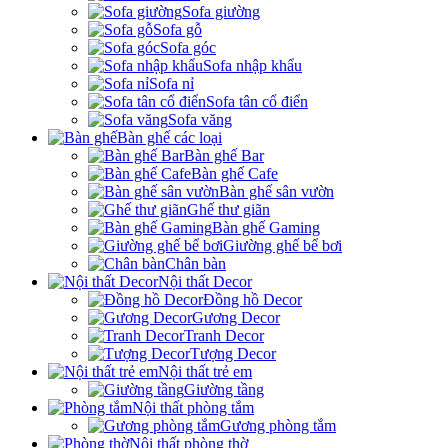
Sofa giường
Sofa gỗ
Sofa góc
Sofa nhập khẩu
Sofa nỉ
Sofa tân cổ điển
Sofa văng
Bàn ghế các loại
Bàn ghế Bar
Bàn ghế Cafe
Bàn ghế sân vườn
Ghế thư giãn
Bàn ghế Gaming
Giường ghế bể bơi
Chân bàn
Nội thất Decor
Đồng hồ Decor
Gương Decor
Tranh Decor
Tượng Decor
Nội thất trẻ em
Giường tầng
Nội thất phòng tắm
Gương phòng tắm
Nội thất phòng thờ