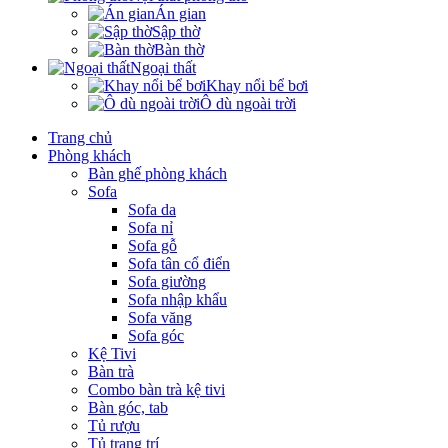
Án gian
Sập thờ
Bàn thờ
Ngoại thất
Khay nổi bể bơi
Ô dù ngoài trời
Trang chủ
Phòng khách
Bàn ghế phòng khách
Sofa
Sofa da
Sofa nỉ
Sofa gỗ
Sofa tân cổ điển
Sofa giường
Sofa nhập khẩu
Sofa văng
Sofa góc
Kệ Tivi
Bàn trà
Combo bàn trà kệ tivi
Bàn góc, tab
Tủ rượu
Tủ trang trí