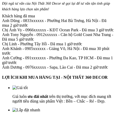
Đội ngũ tư vấn của Nội Thất 360 Decor sẽ gọi lại để tư vấn tận tình giúp
khách hàng lựa chọn sản phẩm
!
Khách hàng đã mua
Anh Dũng - 0833xxxxxx
-
Phường Hai Bà Trưng, Hà Nội - Đã
mua 2 giờ trước
Chị Ánh Vy - 0966xxxxxx
-
KĐT Ocean Park - Đã mua 3 giờ trước
Anh Tony Nguyễn - 0912xxxxxx
-
Căn hộ Gold Coast Nha Trang -
Đã mua 5 giờ trước
Chị Linh
-
Phường Tây Hồ - Đã mua 1 giờ trước
Anh Khánh - 0905xxxxxx
-
Giảng Võ, Hà Nội - Đã mua 30 phút
trước
Anh Cường - 091xxxxxxx
-
Phường Đa Kao, TP HCM - Đã mua 1
giờ trước
Ánh Dương - 0976xxxxxx
-
Sapa, Lào Cai - Đã mua 2 giờ trước
LỢI ÍCH KHI MUA HÀNG TẠI - NỘI THẤT 360 DECOR
Giá luôn
ưu đãi nhất
trên thị trường, với mục đích mang tới
người tiêu dùng sản phẩm Việt : Bền – Chắc – Rẻ - Đẹp.