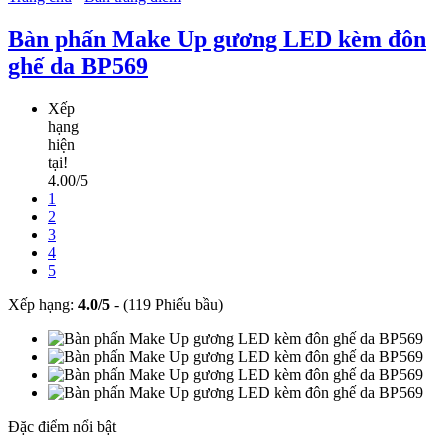
Bàn phấn Make Up gương LED kèm đôn
ghế da BP569
Xếp
hạng
hiện
tại!
4.00/5
1
2
3
4
5
Xếp hạng:
4.0
/
5
-
(119 Phiếu bầu)
Đặc điểm nổi bật