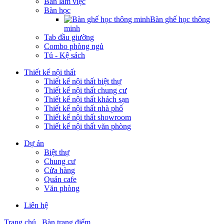
Bàn làm việc
Bàn học
Bàn ghế học thông
minh
Tab đầu giường
Combo phòng ngủ
Tủ - Kệ sách
Thiết kế nội thất
Thiết kế nội thất biệt thự
Thiết kế nội thất chung cư
Thiết kế nội thất khách sạn
Thiết kế nội thất nhà phố
Thiết kế nội thất showroom
Thiết kế nội thất văn phòng
Dự án
Biệt thự
Chung cư
Cửa hàng
Quán cafe
Văn phòng
Liên hệ
Trang chủ
Bàn trang điểm