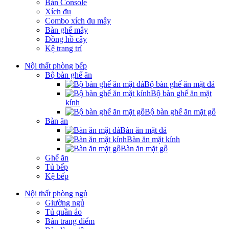
Bàn Console
Xích đu
Combo xích đu mây
Bàn ghế mây
Đồng hồ cây
Kệ trang trí
Nội thất phòng bếp
Bộ bàn ghế ăn
Bộ bàn ghế ăn mặt đá
Bộ bàn ghế ăn mặt
kính
Bộ bàn ghế ăn mặt gỗ
Bàn ăn
Bàn ăn mặt đá
Bàn ăn mặt kính
Bàn ăn mặt gỗ
Ghế ăn
Tủ bếp
Kệ bếp
Nội thất phòng ngủ
Giường ngủ
Tủ quần áo
Bàn trang điểm