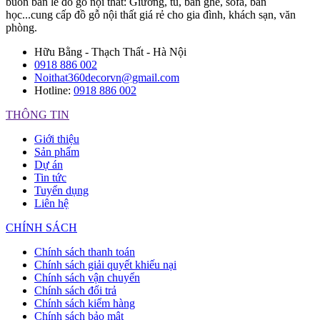
buôn bán lẻ đồ gỗ nội thất: Giường, tủ, bàn ghế, sofa, bàn
học...cung cấp đồ gỗ nội thất giá rẻ cho gia đình, khách sạn, văn
phòng.
Hữu Bằng - Thạch Thất - Hà Nội
0918 886 002
Noithat360decorvn@gmail.com
Hotline:
0918 886 002
THÔNG TIN
Giới thiệu
Sản phẩm
Dự án
Tin tức
Tuyển dụng
Liên hệ
CHÍNH SÁCH
Chính sách thanh toán
Chính sách giải quyết khiếu nại
Chính sách vận chuyển
Chính sách đổi trả
Chính sách kiểm hàng
Chính sách bảo mật