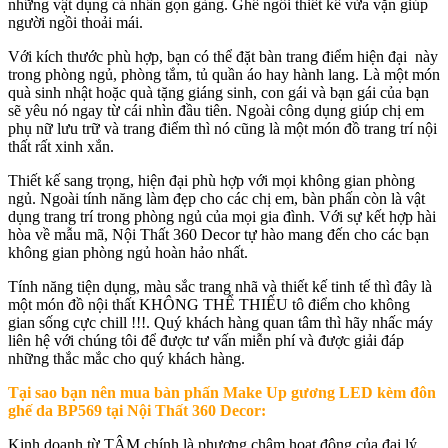
những vật dụng cá nhân gọn gàng. Ghế ngồi thiết kế vừa vặn giúp
người ngồi thoải mái.
Với kích thước phù hợp, bạn có thể đặt bàn trang điểm hiện đại này
trong phòng ngủ, phòng tắm, tủ quần áo hay hành lang. Là một món
quà sinh nhật hoặc quà tặng giáng sinh, con gái và bạn gái của bạn
sẽ yêu nó ngay từ cái nhìn đầu tiên. Ngoài công dụng giúp chị em
phụ nữ lưu trữ và trang điểm thì nó cũng là một món đồ trang trí nội
thất rất xinh xắn.
Thiết kế sang trọng, hiện đại phù hợp với mọi không gian phòng
ngủ. Ngoài tính năng làm đẹp cho các chị em, bàn phấn còn là vật
dụng trang trí trong phòng ngủ của mọi gia đình. Với sự kết hợp hài
hòa về mẫu mã, Nội Thất 360 Decor tự hào mang đến cho các bạn
không gian phòng ngủ hoàn hảo nhất.
Tính năng tiện dụng, màu sắc trang nhã và thiết kế tinh tế thì đây là
một món đồ nội thất KHÔNG THỂ THIẾU tô điểm cho không
gian sống cực chill !!!. Quý khách hàng quan tâm thì hãy nhấc máy
liên hệ với chúng tôi để được tư vấn miễn phí và được giải đáp
những thắc mắc cho quý khách hàng.
Tại sao bạn nên mua b
àn phấn Make Up gương LED kèm đôn
ghế da BP569
tại Nội Thất 360 Decor:
Kinh doanh từ TÂM chính là phương châm hoạt động của đại lý