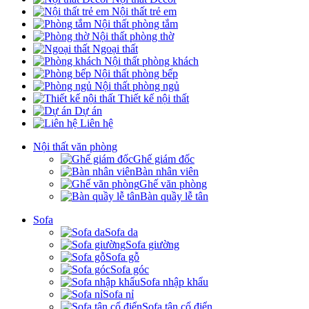
Nội thất trẻ em
Nội thất phòng tắm
Nội thất phòng thờ
Ngoại thất
Nội thất phòng khách
Nội thất phòng bếp
Nội thất phòng ngủ
Thiết kế nội thất
Dự án
Liên hệ
Nội thất văn phòng
Ghế giám đốc
Bàn nhân viên
Ghế văn phòng
Bàn quầy lễ tân
Sofa
Sofa da
Sofa giường
Sofa gỗ
Sofa góc
Sofa nhập khẩu
Sofa nỉ
Sofa tân cổ điển