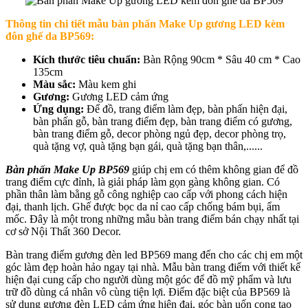
Thông tin chi tiết mẫu b
àn phấn Make Up gương LED kèm
đôn ghế da BP569
:
Kích thước tiêu chuẩn:
Bàn Rộng 90cm * Sâu 40 cm * Cao
135cm
Màu sắc:
Màu kem ghi
Gương:
Gương LED cảm ứng
Ứng dụng:
Để đồ, trang điểm làm đẹp, bàn phấn hiện đại,
bàn phấn gỗ, bàn trang điểm đẹp, bàn trang điểm có gương,
bàn trang điểm gỗ, decor phòng ngủ đẹp, decor phòng trọ,
quà tặng vợ, quà tặng bạn gái, quà tặng bạn thân,......
Bàn phấn Make Up BP569
giúp chị em có thêm không gian để đồ
trang điểm cực đỉnh, là giải pháp làm gọn gàng không gian. Có
phần thân làm bằng gỗ công nghiệp cao cấp với phong cách hiện
đại, thanh lịch. Ghế được bọc da nỉ cao cấp chống bám bụi, ẩm
mốc. Đây là một trong những mẫu bàn trang điểm bán chạy nhất tại
cơ sở Nội Thất 360 Decor.
Bàn trang điểm gương đèn led BP569 mang đến cho các chị em một
góc làm đẹp hoàn hảo ngay tại nhà. Mẫu bàn trang điểm với thiết kế
hiện đại cung cấp cho người dùng một góc để đồ mỹ phẩm và lưu
trữ đồ dùng cá nhân vô cùng tiện lợi. Điểm đặc biệt của BP569 là
sử dụng gương đèn LED cảm ứng hiện đại, góc bàn uốn cong tạo