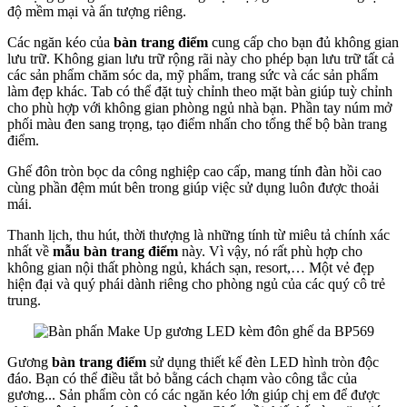
độ mềm mại và ấn tượng riêng.
Các ngăn kéo của
bàn trang điểm
cung cấp cho bạn đủ không gian
lưu trữ. Không gian lưu trữ rộng rãi này cho phép bạn lưu trữ tất cả
các sản phẩm chăm sóc da, mỹ phẩm, trang sức và các sản phẩm
làm đẹp khác. Tab có thể đặt tuỳ chỉnh theo mặt bàn giúp tuỳ chỉnh
cho phù hợp với không gian phòng ngủ nhà bạn. Phần tay núm mở
phối màu đen sang trọng, tạo điểm nhấn cho tổng thể bộ bàn trang
điểm.
Ghế đôn tròn bọc da công nghiệp cao cấp, mang tính đàn hồi cao
cùng phần đệm mút bên trong giúp việc sử dụng luôn được thoải
mái.
Thanh lịch, thu hút, thời thượng là những tính từ miêu tả chính xác
nhất về
mẫu bàn trang điểm
này. Vì vậy, nó rất phù hợp cho
không gian nội thất phòng ngủ, khách sạn, resort,… Một vẻ đẹp
hiện đại và quý phái dành riêng cho phòng ngủ của các quý cô trẻ
trung.
Gương
bàn trang điểm
sử dụng thiết kế đèn LED hình tròn độc
đáo. Bạn có thể điều tắt bỏ bằng cách chạm vào công tắc của
gương... Sản phẩm còn có các ngăn kéo lớn giúp chị em để được