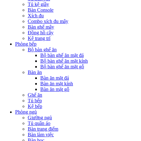
Tủ kệ giầy
Bàn Console
Xích đu
Combo xích đu mây
Bàn ghế mây
Đồng hồ cây
Kệ trang trí
Phòng bếp
Bộ bàn ghế ăn
Bộ bàn ghế ăn mặt đá
Bộ bàn ghế ăn mặt kính
Bộ bàn ghế ăn mặt gỗ
Bàn ăn
Bàn ăn mặt đá
Bàn ăn mặt kính
Bàn ăn mặt gỗ
Ghế ăn
Tủ bếp
Kệ bếp
Phòng ngủ
Giường ngủ
Tủ quần áo
Bàn trang điểm
Bàn làm việc
Bàn học