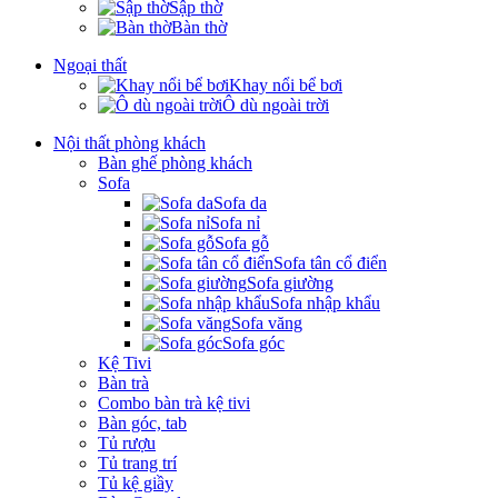
Sập thờ
Bàn thờ
Ngoại thất
Khay nổi bể bơi
Ô dù ngoài trời
Nội thất phòng khách
Bàn ghế phòng khách
Sofa
Sofa da
Sofa nỉ
Sofa gỗ
Sofa tân cổ điển
Sofa giường
Sofa nhập khẩu
Sofa văng
Sofa góc
Kệ Tivi
Bàn trà
Combo bàn trà kệ tivi
Bàn góc, tab
Tủ rượu
Tủ trang trí
Tủ kệ giầy