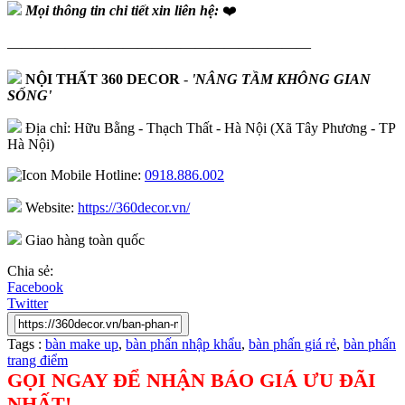
Mọi thông tin chi tiết xin liên hệ:
❤️
—————————————————————
NỘI THẤT 360 DECOR
-
'NÂNG TẦM KHÔNG GIAN
SỐNG'
Địa chỉ: Hữu Bằng - Thạch Thất - Hà Nội (Xã Tây Phương - TP
Hà Nội)
Hotline:
0918.886.002
Website:
https://360decor.vn/
Giao hàng toàn quốc
Chia sẻ:
Facebook
Twitter
Tags :
bàn make up
,
bàn phấn nhập khẩu
,
bàn phấn giá rẻ
,
bàn phấn
trang điểm
GỌI NGAY ĐỂ NHẬN BÁO GIÁ ƯU ĐÃI
NHẤT!