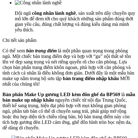
Đội ngũ
công nhân lành nghề
, sản xuất trên dây chuyền quy
mô lớn để đem tới cho quý khách những sản phẩm đúng thời
gian yêu câu, đúng chất lượng và đúng kiểu dáng mà mình
yêu thích.
Chi tiết sản phẩm
Có thể xem
bàn trang điểm
là một phần quan trọng trong phòng
ngủ. Một chiếc bàn trang điểm đẹp và hợp với “gu” nội thất sẽ tôn
lên vẻ đẹp sang trọng và nét riêng quyến rũ cho căn phòng. Lựa
chọn bàn phấn trang điểm khôn ngoan, phù hợp với căn phòng và
tính cách cá nhân là điều không đơn giản. Dưới đây là một mẫu bàn
make up nằm trong bộ sưu tập
bàn trang điểm nhập khẩu
MỚI
nhất của chúng tôi!
Bàn phấn Make Up gương LED kèm đôn ghế da BP569
là
mẫu
bàn make up nhập khẩu
nguyên chiếc từ nội địa Trung Quốc,
thiết kế sang trọng, hiện đại phù hợp với mọi không gian phòng
ngủ, phần tab bàn có thể di chuyển sang trái, phải giúp mở rộng
hoặc thu hẹp diện tích chiều rộng bàn, bộ bàn trang điểm này còn
tích hợp gương đèn LED cảm ứng, ghế đôn hình tròn bọc nệm da,
dễ dàng di chuyển.