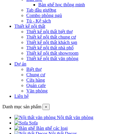
Bàn ghế học thông minh
Tab đầu giường
Combo phòng ngủ
Tủ - Kệ sách
Thiết kế nội thất
Thiết kế nội thất biệt thự
Thiết kế nội thất chung cư
Thiết kế nội thất khách sạn
Thiết kế nội thất nhà phố
Thiết kế nội thất showroom
Thiết kế nội thất văn phòng
Dự án
Biệt thự
Chung cư
Cửa hàng
Quán cafe
Văn phòng
Liên hệ
Danh mục sản phẩm
×
Nội thất văn phòng
Sofa
Bàn ghế các loại
Nội thất Decor