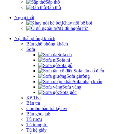
Sập thờ
Bàn thờ
Ngoại thất
Khay nổi bể bơi
Ô dù ngoài trời
Nội thất phòng khách
Bàn ghế phòng khách
Sofa
Sofa da
Sofa nỉ
Sofa gỗ
Sofa tân cổ điển
Sofa giường
Sofa nhập khẩu
Sofa văng
Sofa góc
Kệ Tivi
Bàn trà
Combo bàn trà kệ tivi
Bàn góc, tab
Tủ rượu
Tủ trang trí
Tủ kệ giầy