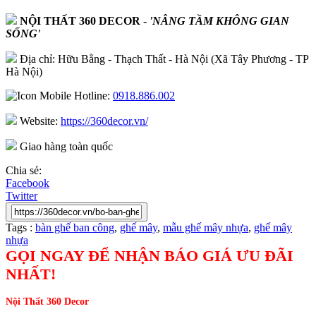
NỘI THẤT 360 DECOR
-
'NÂNG TẦM KHÔNG GIAN
SỐNG'
Địa chỉ: Hữu Bằng - Thạch Thất - Hà Nội (Xã Tây Phương - TP
Hà Nội)
Hotline:
0918.886.002
Website:
https://360decor.vn/
Giao hàng toàn quốc
Chia sẻ:
Facebook
Twitter
Tags :
bàn ghế ban công
,
ghế mây
,
mẫu ghế mây nhựa
,
ghế mây
nhựa
GỌI NGAY ĐỂ NHẬN BÁO GIÁ ƯU ĐÃI
NHẤT!
Nội Thất 360 Decor