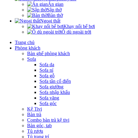
Án gian
Sập thờ
Bàn thờ
Ngoại thất
Khay nổi bể bơi
Ô dù ngoài trời
Trang chủ
Phòng khách
Bàn ghế phòng khách
Sofa
Sofa da
Sofa nỉ
Sofa gỗ
Sofa tân cổ điển
Sofa giường
Sofa nhập khẩu
Sofa văng
Sofa góc
Kệ Tivi
Bàn trà
Combo bàn trà kệ tivi
Bàn góc, tab
Tủ rượu
Tủ trang trí