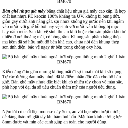
Bàn ghế nhựa giả mây
bằng chất liệu nhựa giả mây cao cấp, là hợp
chất hạt nhựa PE keozin 100% kháng tia UV, không bị bung đứt,
giòn gãy dưới ánh nắng gắt, sợi nhựa không kỵ nước nên khi ngâm
vào nước với ghế hồ bơi hay vệ sinh với nước vẫn không bị mục
hay nấm mốc. Sau khi vệ sinh thì lau khô hoặc cho sản phẩm khô tự
nhiên ở nơi thoáng mát, có bóng râm. Khung sản phẩm bằng thép
mạ kẽm đã sở hữu một độ bền khá cao, chưa nói đến khung thép
sơn tĩnh điện, bảo vệ ngay từ bên trong chống oxy hóa.
Kiểu dáng đơn giản nhưng không mất đi sự thoải mái khi sử dụng.
Tự các đường đan mây nhựa đã là điểm nhấn độc đáo cho bộ bàn
ghế. Bàn ghế mây nhựa đặc biệt khi có nhiều tùy chọn về màu sắc,
phù hợp với đại đa số tiêu chuẩn thẩm mỹ của người tiêu dùng.
Nệm lót có chất liệu mousse dày 5cm, áo vải bọc nệm trượt nước,
dễ dàng tháo rời giặt tẩy khi bám bụi bẩn. Mặt bàn kính cường lực
8mm được vát mịn các cạnh giúp an toàn cho người dùng.