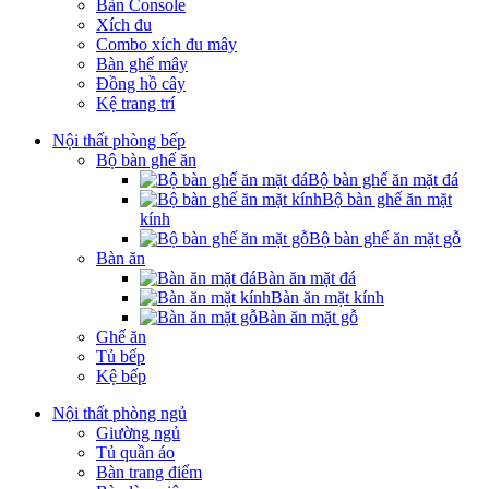
Bàn Console
Xích đu
Combo xích đu mây
Bàn ghế mây
Đồng hồ cây
Kệ trang trí
Nội thất phòng bếp
Bộ bàn ghế ăn
Bộ bàn ghế ăn mặt đá
Bộ bàn ghế ăn mặt
kính
Bộ bàn ghế ăn mặt gỗ
Bàn ăn
Bàn ăn mặt đá
Bàn ăn mặt kính
Bàn ăn mặt gỗ
Ghế ăn
Tủ bếp
Kệ bếp
Nội thất phòng ngủ
Giường ngủ
Tủ quần áo
Bàn trang điểm