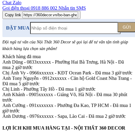
Chat Zalo
Gọi điện thoại
0918 886 002
Nhắn tin SMS
Copy link
GỬI
ĐẶT MUA
Đội ngũ tư vấn của Nội Thất 360 Decor sẽ gọi lại để tư vấn tận tình giúp
khách hàng lựa chọn sản phẩm
!
Khách hàng đã mua
Anh Dũng - 0833xxxxxx
-
Phường Hai Bà Trưng, Hà Nội - Đã
mua 2 giờ trước
Chị Ánh Vy - 0966xxxxxx
-
KĐT Ocean Park - Đã mua 3 giờ trước
Anh Tony Nguyễn - 0912xxxxxx
-
Căn hộ Gold Coast Nha Trang -
Đã mua 5 giờ trước
Chị Linh
-
Phường Tây Hồ - Đã mua 1 giờ trước
Anh Khánh - 0905xxxxxx
-
Giảng Võ, Hà Nội - Đã mua 30 phút
trước
Anh Cường - 091xxxxxxx
-
Phường Đa Kao, TP HCM - Đã mua 1
giờ trước
Ánh Dương - 0976xxxxxx
-
Sapa, Lào Cai - Đã mua 2 giờ trước
LỢI ÍCH KHI MUA HÀNG TẠI - NỘI THẤT 360 DECOR