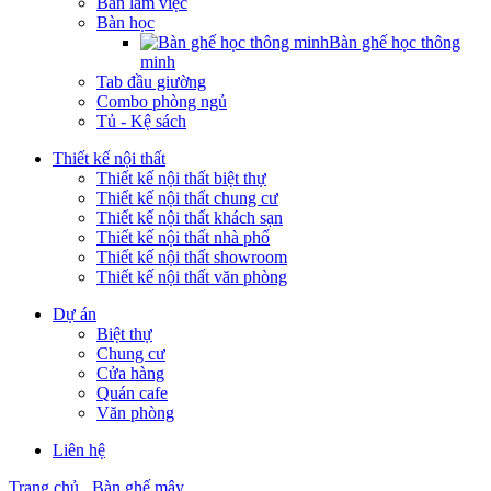
Bàn làm việc
Bàn học
Bàn ghế học thông
minh
Tab đầu giường
Combo phòng ngủ
Tủ - Kệ sách
Thiết kế nội thất
Thiết kế nội thất biệt thự
Thiết kế nội thất chung cư
Thiết kế nội thất khách sạn
Thiết kế nội thất nhà phố
Thiết kế nội thất showroom
Thiết kế nội thất văn phòng
Dự án
Biệt thự
Chung cư
Cửa hàng
Quán cafe
Văn phòng
Liên hệ
Trang chủ
Bàn ghế mây