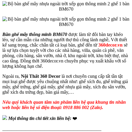
Bàn ghế mây thông minh BM670
được làm từ đôi bàn tay khéo
léo, sự cần mẫn của những người thợ thủ công lành nghề, Với thiết
kế sang trọng, chắc chắn tất cả loại bàn, ghế đến từ
360decor.vn
sẽ
là sự lựa chọn tuyệt vời cho các nhà hàng, villa, quán cà phê, văn
phòng, cửa hàng, sân vườn, nhà ở, khu ngoài trời, khu biệt thự, nhà
cao tầng. Đồng thời 360decor.vn chuyên phục vụ xuất khẩu với số
lượng không hạn chế.
Ngoài ra,
Nội Thất 360 Decor
là nơi chuyên cung cấp tất tần tật
mọi loại ghế được yêu chuộng nhất như: ghế xích đu, ghế trứng giả
mây, ghế trứng, ghế giả mây, ghế nhựa giả mây, xích đu sân vườn,
ghế xích đu trứng đẹp, bàn giả mây,…
Nếu quý khách quan tâm sản phẩm liên hệ qua khung tin nhắn
web hoặc liên hệ số điện thoại: 0918 886 002 (Zalo).
Mọi thông tin chi tiết xin liên hệ:
❤️
—————————————————————