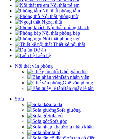
Nội thất trẻ em
Nội thất phòng tắm
Nội thất phòng thờ
Ngoại thất
Nội thất phòng khách
Nội thất phòng bếp
Nội thất phòng ngủ
Thiết kế nội thất
Dự án
Liên hệ
Nội thất văn phòng
Ghế giám đốc
Bàn nhân viên
Ghế văn phòng
Bàn quầy lễ tân
Sofa
Sofa da
Sofa giường
Sofa gỗ
Sofa góc
Sofa nhập khẩu
Sofa nỉ
Sofa tân cổ điển