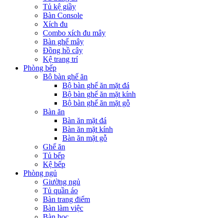
Tủ kệ giầy
Bàn Console
Xích đu
Combo xích đu mây
Bàn ghế mây
Đồng hồ cây
Kệ trang trí
Phòng bếp
Bộ bàn ghế ăn
Bộ bàn ghế ăn mặt đá
Bộ bàn ghế ăn mặt kính
Bộ bàn ghế ăn mặt gỗ
Bàn ăn
Bàn ăn mặt đá
Bàn ăn mặt kính
Bàn ăn mặt gỗ
Ghế ăn
Tủ bếp
Kệ bếp
Phòng ngủ
Giường ngủ
Tủ quần áo
Bàn trang điểm
Bàn làm việc
Bàn học