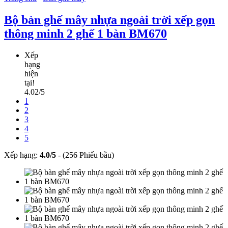
Bộ bàn ghế mây nhựa ngoài trời xếp gọn
thông minh 2 ghế 1 bàn BM670
Xếp
hạng
hiện
tại!
4.02/5
1
2
3
4
5
Xếp hạng:
4.0
/
5
-
(256 Phiếu bầu)