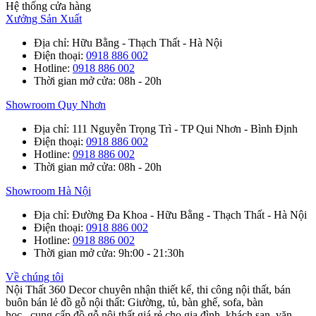
Hệ thống cửa hàng
Xưởng Sản Xuất
Địa chỉ
: Hữu Bằng - Thạch Thất - Hà Nội
Điện thoại
:
0918 886 002
Hotline
:
0918 886 002
Thời gian mở cửa
: 08h - 20h
Showroom Quy Nhơn
Địa chỉ
: 111 Nguyễn Trọng Trì - TP Qui Nhơn - Bình Định
Điện thoại
:
0918 886 002
Hotline
:
0918 886 002
Thời gian mở cửa
: 08h - 20h
Showroom Hà Nội
Địa chỉ
: Đường Đa Khoa - Hữu Bằng - Thạch Thất - Hà Nội
Điện thoại
:
0918 886 002
Hotline
:
0918 886 002
Thời gian mở cửa
: 9h:00 - 21:30h
Về chúng tôi
Nội Thất 360 Decor chuyên nhận thiết kế, thi công nội thất, bán
buôn bán lẻ đồ gỗ nội thất: Giường, tủ, bàn ghế, sofa, bàn
học...cung cấp đồ gỗ nội thất giá rẻ cho gia đình, khách sạn, văn