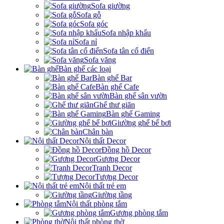
Sofa giường
Sofa gỗ
Sofa góc
Sofa nhập khẩu
Sofa nỉ
Sofa tân cổ điển
Sofa văng
Bàn ghế các loại
Bàn ghế Bar
Bàn ghế Cafe
Bàn ghế sân vườn
Ghế thư giãn
Bàn ghế Gaming
Giường ghế bể bơi
Chân bàn
Nội thất Decor
Đồng hồ Decor
Gương Decor
Tranh Decor
Tượng Decor
Nội thất trẻ em
Giường tầng
Nội thất phòng tắm
Gương phòng tắm
Nội thất phòng thờ