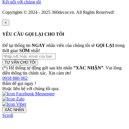
Kết nối với chúng tôi
Copyrights © 2024 - 2025 360decor.vn. All Rights Reserved!
×
YÊU CẦU GỌI LẠI CHO TÔI
Để lại thông tin
NGAY
nhân viên của chúng tôi sẽ
GỌI LẠI
trong
thời gian
SỚM
nhất!
TƯ VẤN CHO TÔI
(*) Hệ thống tự động gửi sau khi nhấn
”XÁC NHẬN”
. Vui lòng
điền thông tin chính xác. Xin cảm ơn!
0918 886 002
Bấm để gọi ngay
!
Hoặc liên hệ với chúng tôi qua:
XÁC NHẬN
Scroll