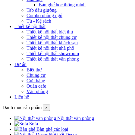
Bàn ghế học thông minh
Tab đầu giường
Combo phòng ngủ
Tủ - Kệ sách
Thiết kế nội thất
Thiết kế nội thất biệt thự
Thiết kế nội thất chung cư
Thiết kế nội thất khách sạn
Thiết kế nội thất nhà phố
Thiết kế nội thất showroom
Thiết kế nội thất văn phòng
Dự án
Biệt thự
Chung cư
Cửa hàng
Quán cafe
Văn phòng
Liên hệ
Danh mục sản phẩm
×
Nội thất văn phòng
Sofa
Bàn ghế các loại
Nội thất Decor