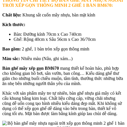
THÔNG TIN CHI TIẾT BỘ BÀN GHẾ MÂY NHỰA NGOÀI
TRỜI XẾP GỌN THÔNG MINH 2 GHẾ 1 BÀN BM670
:
Chất liệu:
Khung sắt cuốn mây nhựa, bàn mặt kính
Kích thước:
Bàn: Đường kính 70cm x Cao 740cm
Ghế: Rộng 40cm x Sâu 56cm x Cao 36/70cm
Bao gồm:
2 ghế, 1 bàn tròn xếp gọn thông minh
Màu sắc:
Nhiều màu (Nâu, ghi xám...)
Bàn ghế mây xếp gọn BM670
mang thiết kế hoàn hảo, phù hợp
cho không gian hồ bơi, sân vườn, ban công… Kiểu dáng ghế thư
giãn cho những buổi chiều muộn, tâm tình, thưởng thức những bữa
ăn nhẹ bên những người thân yêu của mình.
Khác với sản phẩm mây tre tự nhiên, bàn ghế nhựa giả mây có kết
cấu khung bằng kim loại. Chất liệu cứng cáp, vững chãi nhưng
cũng dễ uốn cong tạo hình nhiều kiểu dáng đẹp mắt. Khi không sử
dụng có thể xếp gọn ghế dễ dàng vào bên trong bàn, thiết kế vô
cùng tối ưu. Mặt bàn được làm bằng kính giúp lau chùi dễ dàng.